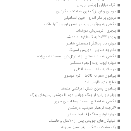
 گرگ بیابان | برشی از رمان
دومین رمان بزرگ قرن به انتخاب گاردین 
مروری بر مغز اندرو | جین اسماعیلی
نگاهی به روزگار بی‌عیب و نقص لوین | آترا عاکف
پنچری | فریدریش دورنمات
رنودو 2023 به گستاخ‌ها داده شد
درباره باد ویرانگر | مصطفی شاملو
دفترچه طلایی | دوریس لسینگ
نگاهی به سه داستان از امانوئل بُوو | سعیده امین‌زاده
درباره ایوب روت | زهره مسکنی
در حاشیه داها | احمد آفتابی
پیرامون سفر به ناکجا | اکرم موسوی
صلح ابدی فارسی شد
پیرامون پسران نیکل | مرتضی منصف
ویلیام وارتن؛ از جنگ جهانی دوم تا نوشتن رمان‌های بزرگ 
نگاهی به لبه تیغ | حمید رضا امیدی سرور
4ترجمه از هزار خورشید درخشان
درباره اولین سنگ | فاطیما احمدی
 فینیگان‌های جویس پس از 70سال برخاستند 
یک مشت تمشک | اینیاتسیو سیلونه