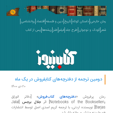
ان خارجی
داستان کوتاه
تاریخ
دین و فلسفه
اقتصاد
روانشناسی
ر
کودک و نوجوان
طرح جلد
فیلم
طنز
ریشه‌ها
پس از کتاب
دومین ترجمه از دفترچه‌های کتابفروش در یک ماه
20 دی 1400
مان پرفروش «
دفترچه‌های کتاب‌فروش
» [دفاتر الوراق
 اثر
جلال برجس
[Jalal
Barjas] نویسنده اردنی، با ترجمه کریم اسدی اصل توسط انتشارات
روارید» منتشر و روانه بازار شد.