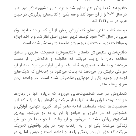
ترچه‌ها کتابفروش هم موفق شد جایزه ادبی مشهور«بوکر عربی» را
در سال 2021 را از آن خود کند و هم یکی از کتاب‌های پرفروش در جهان
ب در سال 2021 شد.
جمه کتاب دفترچه‌های کتابفروش پیش از آن که برنده جایزه بوکر
عربی در سال 2021 شود توسط کریم اسدی اصل آغاز شد و با اخذ اجازه
موافقت نویسنده-جلال برجس- و مقدمه وی منتشر شده است.
ترچه‌های کتابفروش داستان «کتابفروش» فرهیخته منزوی و عاشق
العه رمان را روایت می‌کند که خانواده و خانه‌اش را از دست
‌دهد و به مانند «دیوژن» فیلسوف یونانی آواره می‌شود. بعد از آن
ادثی برایش رخ می‌دهد که باعث می‌شود در زمانه‌ای که شبکه‌های
تماعی جدید یکی از مهم‌ترین عناصرش شده است، در جامعه اردن
 زبان‌ها بیفتد.
ابفروش در جلد شخصیت‌هایی می‌رود که درباره آنها در رمان‌ها
انده بود؛ بنابراین مانند آنها رفتار می‌کند و کارهایی را می‌کند که این
صیت‌ها انجام داده‌اند. اما به خاطر گوشه گیری، تنهایی، آوارگی و
ونتی که در دنیای پر هیاهو با آن رو به رو می‌شود بیماری
کیزوفرنی‌اش تشدید می‌شود و آن وقت با دو صدا در درونش
دگی می‌کند: یکی او را به ارتکاب جرم در برابر واقعیتی تحریک
‌کند که حق اش در زندگی را به او نداده است و دومی اما رو در