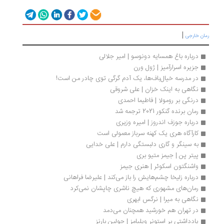
|
ان خارجی
درباره باغ همسایه دونوسو | امیر جلالی
جزیره اسرارآمیز | ژول ورن
در مدرسه خیال‌باف‌ها، یک آدم گرگی توی چادر من است!
نگاهی به اینک خزان | علی شروقی
درنگی بر رومولا | فاطیما احمدی
رمان برنده گنکور 2021 ترجمه شد
درباره جوزف اندروز | امیره وزیری
کارآگاه هری یک کهنه سرباز معمولی است
به سینگر و گاری دلبستگی دارم | علی خدایی
پیتر پن | جیمز متیو بری
واشنگتون اسکوئر | هنری جیمز
درباره زلیخا چشم‌هایش را باز می‌کند | علیرضا فراهانی
رمان‌های مشهوری که هیچ ناشری چاپشان نمی‌کرد
نگاهی به میرا | نرگس ابهری
در تهران هم خورشید همچنان می‌دمد
یادداشتی بر استونر ویلیامز | جولین بارنز