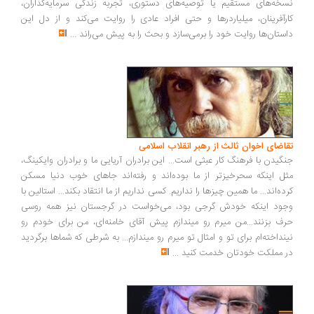
خه‌های مستقیم یا توصیه‌های دستوری، تجربه زندگی سرمایه‌گذاران،
رآفرینان، میلیاردرها و حتی افراد عادی را روایت می‌کند و از دل این
ستان‌ها روایت خود را برمی‌سازد و بحث را به پیش می‌راند
...
اضای اخوان ثالث از رهبر انقلاب اسلامی
گیدن با فرهنگ کار عبثی است... این برادران آریایی ما و برادران وایکینگ،
ل اینکه سحرخیزتر از ما بوده‌اند و رفته‌اند جاهای خوب دنیا مسکن
ده‌اند... ما همین چیزها را نداریم. کسی نداریم از ما انتقاد بکند... استالین با
ود اینکه خودش گرجی بود، می‌خواست در گرجستان نیز همه روسی
ف بزنند...من میرم رو میندازم پیش آقای خامنه‌ای، من برای خودم رو
نداخته‌ام برای تو و امثال تو میرم رو میندازم... به شرطی که شماها برگردید
 مملکت خودتان خدمت کنید
...