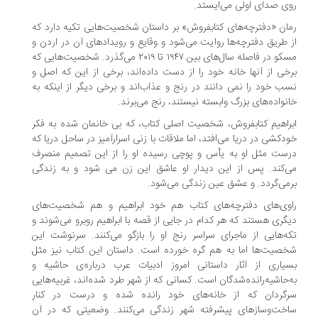
ی صدای اولی می‌ایستد.
ان «دفترچه‌های کتابفروش» بر داستان‌ شخصیت‌هایی تکیه دارد که
 طریق دفترچه‌ها روایت می‌شود و وقایع و رویدادهای آن در اردن و
مسکو در فاصله سال‌های بین ۱۹۴۷ تا ۲۰۱۹ می‌گذرد. شخصیت‌هایی که
خی از آنها خانه خود را از دست داده‌اند، برخی از این که اصل و
ب خود را نمی دانند در رنج و عذاب‌اند و برخی دیگر از اینکه به
نواده‌های بزرگ وابسته نیستند، رنج می‌برند.
راهیم‌ کتابفروش، شخصیت اصلی کتاب، که بی خانمان شده به فکر
دکشی در دریا می‌افتد، اما ملاقات با زنی اسرارآمیز در ساحل دریا که
ست مثل او به یأس و پوچی رسیده او را از این تصمیم منصرف
‌کند. پس از این دیدار او عاشق این زن می شود و به زندگی
می‌گردد. و عشق عین زندگی می‌شود.
وی‌های دفترچه‌های کتاب هم خود ابراهیم و هم شخصیت‌های
گری هستند که هر کدام در جایی از قصه با ابراهیم روبرو می‌شوند و
ه‌هایی از ماجرای سراسر رنج او را بازگو می‌کنند. سرنوشت این
صیت‌ها اما به هم گره خورده است. داستان این کتاب نیز مثل
یاری از آثار داستانی امروز ادبیات عرب درباره‌ی حاشیه و
‌حاشیه‌رانده‌شدگان است. کسانی که از شهر طرد شده‌اند، غربیه‌هایی
رگردان که از خانه‌های خود رانده شده‌ و درست در کنار
خت‌و‌ساز‌های پیشرفته‌ شهر زندگی می‌کنند. وضعیتی که در آن