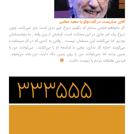
ای سناریست در گفت‌وگو با سعید مطلبی
ر بخواهم فیلمی بسازم که بگویم دروغ چیز بدی است باور نمی‌کنند، چون
وغ یک امر جاری در این مملکت است. قبحش از بین رفته... ما بچه‌مسلمان
دیم. اما می‌گفتند این مسلمان نیست... وقتی به آدمی که در کار سینماست
‌گویند اجازه کار نداری، یعنی با شکنجه او را می‌کشند... می‌توانند من را
ین بزنند اما نمی‌توانند من را روی زمین نگه دارند، من بلند می‌شوم...
دین عاشقانه مردم را دوست داشت
...