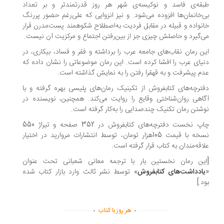
قه‌ی فاسد و نوکیسه‌ی شهر هر روز قدرتمند‌تر و بر تعداد
‌خانمان‌ها افزوده می‌شود. و نیز انزوایی که علی‌رغم حضور پررنگ
نواده و قبیله در مقابل فردیت به‌اصطلاح شکوهمند پست‌مدرن قرار
‌گیرد و حاصلش چیزی جز از بین‌رفتن اجتماع و مرکزیت آن‌ نیست.
ن رمان نقاب‌های جامعه عرب را برداشته و فقر و فساد، بیکاری، در
یای عرب را افشا کرده است. این رمان موضوعاتی را نشان داده که
م پیشرفت و به قهقرا رفتن را به نمایش گذاشته است.
ترچه‌های کتابفروش از تکینیک رمان‌های پلیسی بهره گرفته و با
اهی روان‌شناختی وقایع را روایت می‌کند. همچنین، نویسنده در
شتن رمان تکنیک‌ چند‌صدایی را به‌کار گرفته است.
چاپ نخست دفترچه‌های کتابفروش در 352 صفحه و تیراژ 550
نسخه با قیمت 105هزار تومان، توسط انتشارات مروارید در اختیار
اقه‌مندان به کتاب قرار گرفته است.
این رمان نخستین بار با ترجمه معانی شعبانی تحت عنوان
یادداشت‌های کتابفروش
» توسط نشر ثالث وارد بازار کتاب شده
د.]
.
.
..............
...............
هر روز با کتاب