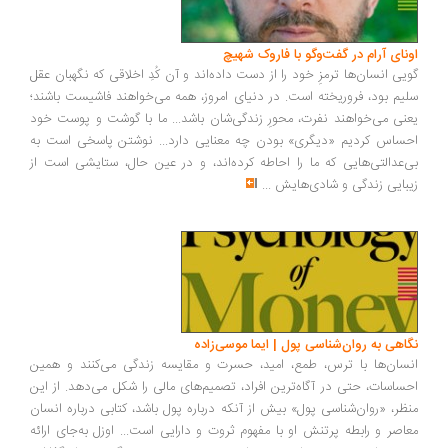
ونای آرام در گفت‌وگو با فاروک شهیچ
یی انسان‌ها ترمزِ خود را از دست داده‌اند و آن کُدِ اخلاقی که نگهبان عقل
یم بود، فروریخته است. در دنیای امروز، همه می‌خواهند فاشیست باشند؛
نی می‌خواهند نفرت، محورِ زندگی‌شان باشد... ما با گوشت و پوست خود
ساس کردیم «دیگری» بودن چه معنایی دارد... نوشتن پاسخی است به
‌عدالتی‌هایی که ما را احاطه کرده‌اند، و در عین حال، ستایشی است از
بایی زندگی و شادی‌هایش
...
اهی به روان‌شناسی پول | ایما موسی‌زاده
سان‌ها با ترس، طمع، امید، حسرت و مقایسه زندگی می‌کنند و همین
ساسات، حتی در آگاه‌ترین افراد، تصمیم‌های مالی را شکل می‌دهد. از این
ظر، «روان‌شناسی پول» بیش از آنکه درباره پول باشد، کتابی درباره انسان
اصر و رابطه پرتنش او با مفهوم ثروت و دارایی است... اوزل به‌جای ارائه