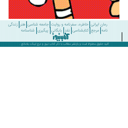
رمان ایرانی
خاطره، سفرنامه و روایت
جامعه شناسی
هنر
زندگی
نامه
مرجع
کتابشناسی
نقد
بایگانی
پیگیری
شناسنامه
کلیه حقوق محفوظ است و بازنشر مطالب با ذکر
کتاب نیوز
و درج لینک، بلامانع .