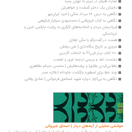
عمارت هیتلر در تبریز به تهران رسید
داستان یک دختر گمشده و خواهرش
نگاهی به درس ۲۸ مرداد ملکی | امید ایران‌مهر
نگاهی به کتاب فروپاشی | محمدمهدی سرفراز شکوهی
فریادرسان مردم و اتحادیه‌های کارگری به روایت مارکس، لنین و 
تروتسکی
همنت در گفت‌وگو با مگی اوفارل
مروری بر تاریخ بنگاه‌داری | علی بیغش
 ۱۰۰ کتاب برتر قرن21 به انتخاب گاردین
نشست نقد و بررسی ترجمه غرور و تعصب
عقلانی‌کردن عاشورا و پیامدهایش | محسن حسام مظاهری
چند خط برای اسطوره بازگشت جاودانه | فائزه صدر
نگاهی به بی‌آرام؛ درباره شهید اسماعیل فرجوانی | صادق وفایی
انشی تحلیلی از آینه‌های دردار | اسحاق شیروانی