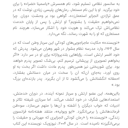
 سانسور نظامی تسلیم شود، نام همسرش «یاسمینا خضراء» را برای
د برگزید. او با این نام مستعار، رمان‌های پلیسی زیادی نوشت که در
ق تراژدی الجزایر استعمارزده، گواهی بود بر وحشتِ دوران. چرا
ی‌خواهیم حقیقت را بشنویم؟ او ارتش را پس از پایان خدمت
امی‌اش ترک می‌کند و هویت خود را آشکار می‌سازد، هرچند نام
تعاری که او را به شهرت رساند، نگه می‌دارد.
ویسنده» حکایت ماجراجویی‌های کودکیِ این سرباز وطن است که در
سال ۱۹۶۴، وارد مدرسه نظام مِشوار در شهر وهران می‌شود. پدرش که
د افسر ارتش است، رؤیاهایی بلندپروازانه برای او در سر دارد: «اگر
واهم تصویری از پریشانی ترسیم کنم، بی‌‏شک تصویر پدرم خواهد
د. برای شوربختی نیز ‏همین‏‌طور. پدرم عادت داشت اگر بخت به او
ی آورد، به‌‏جای آن‌که آن را سخت در میان دستانش بفشارد،
مقانه انگشتانش را می‏‌گشود تا از آن بگریزد. پدر بازنده‌ای بزرگ
د.»
این‌همه، این عضو ارتش و سرباز نمونه آینده، در دوران خدمتش،
تعدادهایی شگرف در خود کشف می‌کند. اما سربازی شیفته تئاتر و
بیات که خواب دیگران را آشفته و آن‌ها را متهم می‌سازد، سوءظن
ماندهانش را برمی‌انگیزد. «ایو ویولیه»، منتقد هفته‌نامه فرانسوی
دگی، «نویسنده» را «رمان کودکی الجزایری که مهربانی و حقیقت را
برمی‌انگیزد» نامیده است. در سال ۲۰۰۴، نیوزویک نویسنده این کتاب