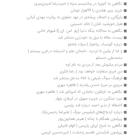
نگاهی به اتوپیا در رمانتیسم سیاه | حمیدرضا امیدی‌سرور
خرید پنیر هلندی با 99هزار تومان
بازرگانی و اصناف پیشه‌ور در عهد صفوی به روایت مهدی کیانی
هزار خورشید تابان | خالد حسینی
نگاهی به سه‌گانه ینگه دنیا (یو. اس. ای.)| شهرام خانی
بیست مقاله با میل به خودزنی منتشر شد
درباره گوبسک رباخوار | میلاد شاملو
و اما از یقین تا تردید: داستان علم و اندیشه در قرن بیستم | 
محمدعلی حسنلو
مردم مشوش بعد از مردی به نام اوه
من امروز متفاوت خواهد بود | رضا فکری
فرهنگ سوگ شیعی با ۲۵۷ مدخل منتشر شد
مروری بر میرزا حسن رشدیه | طاهره مهری
نگاهی به ناپلئون؛ باغبانی که امپراتور شد | طاهره مهری
نبرد سنگین در جزیره سهیل در کربلای چهار
18مقاله از نذیر احمد درباره قند پارسی
درباره ازدواج‌های فیلیپس بورگ | علیرضا رحیمی‌نژاد
پیرامون همگام با زمانه | هرمز همایون‌پور
نگاهی به شبح اپرای پاریس | الهام اشرفی
پیرامون شکستن طلسم وحشت | امیرحسین کریمی