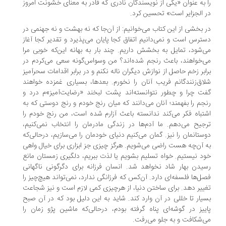
 به عنوان «یکی از نویسندگان نادری که قادر به معنای خشونت امروز
 الجزایر است» تحسین کرد.
 بخشی از این کتاب می‌خوانیم: از آن‌جا که نه بهشت و نه جهنمی در
ترس است و نمی‏‌دانیم اتفاق کجا پایان می‌پذیرد و تقدیر کجا آغاز
‌شود، تمایل به بخشش داریم. چند بار به بهانه این‌که خوبی مرا
‏‌خواهند، باعث رنجم شده‌‏اند؟ من وسواس‏‌گونه سعی می‏‌کردم در
ابر زخم حاصل از نوازش دیگران ناله نکنم و در برابر اقدامات سحرآمیز
اق‏‌زنندگانم فریب آنان را نخورم. بعدها، بسیاری غم‏زده خواهند
ت چرا و چطور نتوانسته‌‏اند پشت لبخند «رضایت‌‏آمیز»م درد و
جم را بفهمند؛ آنان می‌‏دانند که میان رنج خودم و رنج دوستی که به
شتباه فکر می‏‌کند ندانسته باعث آزارم شده است، من رنج خودم را
جیح می‏‌دهم. ما آدم‌‏ها در زندگی مادرمان را انتخاب نمی‌‏کنیم،
ستانمان را نیز. گمان می‌‏کنیم دنیای خودمان را می‏‌سازیم، درحالی‌‏که
 آن‌چه هست راضی می‏‌شویم. هرگز چیزی جز ابزاری برای خیال واهی
د نیستیم. خواه تسلیم بشویم یا لذت ببریم، دلگیری‏ زمستان مانع
یدن بهار شاد نخواهد شد. انسان فرزانه برای دگرگونی ناگهانی
ل‏‌ها فلسفه‌‏ای دارد. آن‏‌کس که فرزانگی ندارد، نمی‏‌تواند هیچ‌چیز را
ییر دهد. برای ساختن دنیا، از هرچیزی کمی لازم است و نیز شجاعت
یار تا خللی در آن وارد کند. شاید به این دلیل بود که در آن صبح
ییز در گوشه‌‏ای پناه گرفته بودم، درحالی‌‏که ماشین پژو زمان را
‏‌شکافت و به جلو می‏‌رفت.