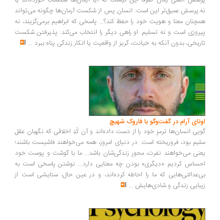
سش اصلی رمان صرفاً این نیست که آیا آرمان‌ها شکست خورده‌اند یا
.پرسش عمیق‌تر این است: انسان پس از شکست آرمان‌ها چگونه می‌تواند
چنان معنا و هویت خود را حفظ کند؟... پاسخی که ابراهیم برمی‌گزیند، نه
روزی است و نه تسلیم. او راهی دیگر را انتخاب می‌کند: پذیرفتن شکست
ریخی، بدون آنکه به خیانت، گریز از واقعیت یا انکار زندگی پناه ببرد
...
ونای آرام در گفت‌وگو با فاروک شهیچ
یی انسان‌ها ترمزِ خود را از دست داده‌اند و آن کُدِ اخلاقی که نگهبان عقل
یم بود، فروریخته است. در دنیای امروز، همه می‌خواهند فاشیست باشند؛
نی می‌خواهند نفرت، محورِ زندگی‌شان باشد... ما با گوشت و پوست خود
ساس کردیم «دیگری» بودن چه معنایی دارد... نوشتن پاسخی است به
‌عدالتی‌هایی که ما را احاطه کرده‌اند، و در عین حال، ستایشی است از
بایی زندگی و شادی‌هایش
...