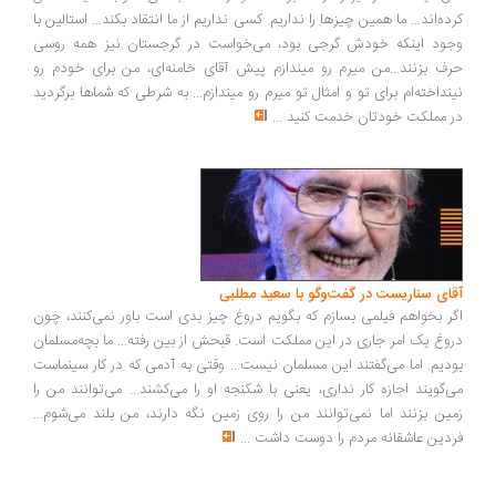
ده‌اند... ما همین چیزها را نداریم. کسی نداریم از ما انتقاد بکند... استالین با
ود اینکه خودش گرجی بود، می‌خواست در گرجستان نیز همه روسی
ف بزنند...من میرم رو میندازم پیش آقای خامنه‌ای، من برای خودم رو
نداخته‌ام برای تو و امثال تو میرم رو میندازم... به شرطی که شماها برگردید
 مملکت خودتان خدمت کنید
...
ای سناریست در گفت‌وگو با سعید مطلبی
ر بخواهم فیلمی بسازم که بگویم دروغ چیز بدی است باور نمی‌کنند، چون
وغ یک امر جاری در این مملکت است. قبحش از بین رفته... ما بچه‌مسلمان
دیم. اما می‌گفتند این مسلمان نیست... وقتی به آدمی که در کار سینماست
‌گویند اجازه کار نداری، یعنی با شکنجه او را می‌کشند... می‌توانند من را
ین بزنند اما نمی‌توانند من را روی زمین نگه دارند، من بلند می‌شوم...
دین عاشقانه مردم را دوست داشت
...