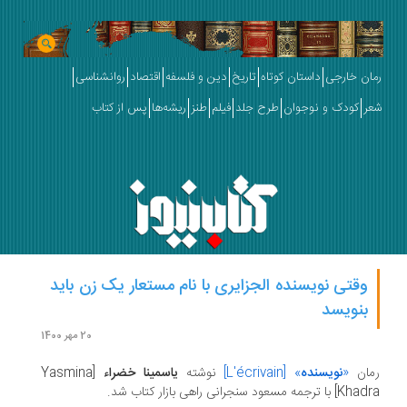
ان خارجی
داستان کوتاه
تاریخ
دین و فلسفه
اقتصاد
روانشناسی
ر
کودک و نوجوان
طرح جلد
فیلم
طنز
ریشه‌ها
پس از کتاب
وقتی نویسنده الجزایری با نام مستعار یک زن باید
بنویسد
20 مهر 1400
ان
«
نویسنده
» [L'écrivain]
نوشته
یاسمینا خضراء
[Yasmina
 ترجمه مسعود سنجرانی راهی بازار کتاب شد.