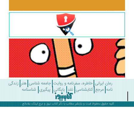
رمان ایرانی
خاطره، سفرنامه و روایت
جامعه شناسی
هنر
زندگی
نامه
مرجع
کتابشناسی
نقد
بایگانی
پیگیری
شناسنامه
کلیه حقوق محفوظ است و بازنشر مطالب با ذکر
کتاب نیوز
و درج لینک، بلامانع .