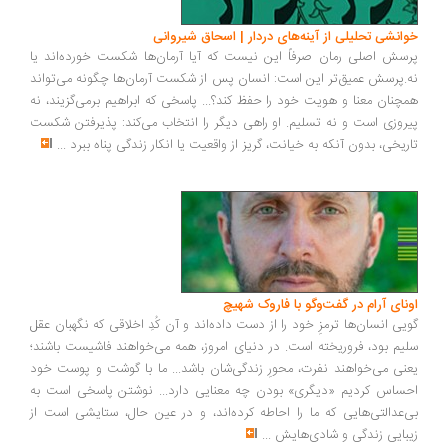
انشی تحلیلی از آینه‌های دردار | اسحاق شیروانی
سش اصلی رمان صرفاً این نیست که آیا آرمان‌ها شکست خورده‌اند یا
.پرسش عمیق‌تر این است: انسان پس از شکست آرمان‌ها چگونه می‌تواند
چنان معنا و هویت خود را حفظ کند؟... پاسخی که ابراهیم برمی‌گزیند، نه
روزی است و نه تسلیم. او راهی دیگر را انتخاب می‌کند: پذیرفتن شکست
ریخی، بدون آنکه به خیانت، گریز از واقعیت یا انکار زندگی پناه ببرد
...
ونای آرام در گفت‌وگو با فاروک شهیچ
یی انسان‌ها ترمزِ خود را از دست داده‌اند و آن کُدِ اخلاقی که نگهبان عقل
یم بود، فروریخته است. در دنیای امروز، همه می‌خواهند فاشیست باشند؛
نی می‌خواهند نفرت، محورِ زندگی‌شان باشد... ما با گوشت و پوست خود
ساس کردیم «دیگری» بودن چه معنایی دارد... نوشتن پاسخی است به
‌عدالتی‌هایی که ما را احاطه کرده‌اند، و در عین حال، ستایشی است از
بایی زندگی و شادی‌هایش
...