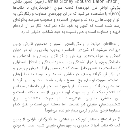
از James Sidney Edouard, Baron Ensor (جیمز انسور، نقاش
ژیکیِ اواخرِ قرن نوزدهم) تحت عنوانِ «خودنگاره‌ای با نقاب‌ها
(1899)» را مشاهده می‌کنیم که در آن چهره‌هایِ متفاوت و رنگارنگی به
واع جهت‌ها زل زده‌اند و سیمایِ افسرده و متعجبِ هنرمند به‌گونه‌ای
م شده است که گویی به خود نگاه نمی‌کند؛ انگار در آن ازدحام
یبه و متفاوت است و حتی نسبت به خود شناختِ دقیقی ندارد.
 مطالعاتِ مرتبط با زندگی‌نامه‌ی انسور و مضمونِ آثارش چنین
دریافت می‎شود که شیوه‌ی نامناسبِ برخورد والدین با او در دوران
دکی و موقعیت‌هایِ پرتنش و گوناگونِ زیستی و اجتماعی و
نوادگی، وِی را دچار آشفتگی روانی، خودشیفتگی و اختلال اضطرابی
ده است. به همین دلیل است که در بسیاری از کارهایش چهره‌ی او
 مرکز قرار گرفته و حتی در نقاشیِ نقاب‌ها و با توجه به تحلیل‌هایِ
فاوت، صورتِ او جایِ رخ مسیح طراحی شده است و سایر افراد با
نقاب‌هایِ خوفناک و مضحک او را مورد تمسخر قرار داده‌اند. می‎دانیم
 انتخابِ یک عکس به جهتِ فهمِ تصویری از مطالب کتاب است و
این نقاشی به‌نوعی تلاشی‌ست در جهتِ نشان‎دادنِ انواعِ
صیت‌هایِ حقیقیِ زیر نقاب‌ها. اما مسئله این است بر طبقِ کدام
یارها فردی سالم و فردی بیمار خوانده می‌شود!
) در اجتماعِ به‌ظاهر کوچکِ در نقاشی اما تأثیرگذار، افرادی از پایینِ
ب که نقاب آنها تا حدودی به چهره‌هایِ طبیعی شبیه است، به بودنِ