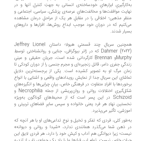
‌کارگیریِ ابزارهایِ خودساخته‌ی انسانی به جهتِ کنترلِ آنها و در
ایت موافقت‌ها و مخالفت‌هایِ عرصه‌ی پزشکی، سیاسی، اجتماعی و
ظرِ مذهبی- اخلاقی را در مقابلِ هر یک از مراحلِ درمان مشاهده
‌کنیم که در دورانِ خود موجبِ ابداعِ روش‌ها، افزارها و داروهایِ
یار شدند.
همچنین سریالِ چند قسمتیِ هیولا؛ داستانِ Jeffrey Lionel
Dahmer (2022) که در ژانر بیوگرافی، جنایی و روان‎شناختی توسطِ
Murphyو Brennan کارگردانی شده است، جریانِ حقیقی و عینیِ
دگیِ جفری دامر، قاتل زنجیره‌ای و مجرم جنسی را از دوران کودکی تا
ان مرگ او به تصویر کشیده است. یکی از برجسته‌ترین دلایلِ
اشایِ این سریال جدا از نمایشِ رویدادهای واقعی و آشنایی با انواع
خوردها با افرادِ متفاوت در فرهنگی خاص، بیانِ چرایی‌ها و انگیزه‌هایِ
شکل‌گیریِ اختلالات روانی و روان‌پریشی از جمله Necrophilia و
Schizoid در این پسر است که از محیط‌هایِ گوناگون به‌ویژه
ستین نهادِ هر فرد یعنی خانواده و سپس سایرِ فضاهایِ تربیتی و
وزشی، تأثیر می‌پذیرد.
‌طور کلی، فردی که تفکر و تخیل و نوعِ تداعی‌های او با هر آنچه که
 ذهن شما می‌گذرد همانندی ندارد، «شیدا و روانی و دیوانه»
ست؛ زیرا دیوانگی هم آداب و کیشِ خود را دارد، هر فردی لایق این
اتِ خاص نیست. تمام این فرازها ما را یاد یک جمله‌ی ناب از آندره