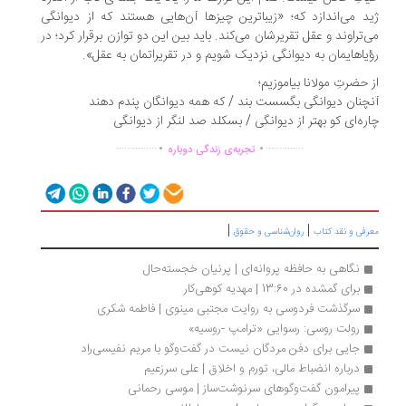
د می‌اندازد که؛ «زیباترین چیزها آن‌هایی هستند که از دیوانگی
‌تراوند و عقل تقریرشان می‌کند. باید بین این دو توازن برقرار کرد؛ در
یاهایمان به دیوانگی نزدیک شویم و در تقریراتمان به عقل».
 حضرتِ مولانا بیاموزیم؛
چنان دیوانگی بگسست بند / که همه دیوانگان پندم دهند
ره‌ای کو بهتر از دیوانگی / بسکلد صد لنگر از دیوانگی
.
.
...............
..............
تجربه‌ی زندگی دوباره
|
|
رفی و نقد کتاب
روان‌شناسی و حقوق
نگاهی به حافظه پروانه‌ای | پرنیان خجسته‌حال
برای گمشده در 13:60 | مهدیه کوهی‌کار
سرگذشت فردوسی به روایت مجتبی مینوی | فاطمه شکری
رولت روسی: رسوایی «ترامپ -روسیه»
جایی برای دفن مردگان نیست در گفت‌وگو با مریم نفیسی‌راد
درباره انضباط مالی، تورم و اخلاق | علی سرزعیم
پیرامون گفت‌وگوهای سرنوشت‌‌ساز | موسی رحمانی