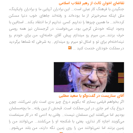
اضای اخوان ثالث از رهبر انقلاب اسلامی
گیدن با فرهنگ کار عبثی است... این برادران آریایی ما و برادران وایکینگ،
ل اینکه سحرخیزتر از ما بوده‌اند و رفته‌اند جاهای خوب دنیا مسکن
ده‌اند... ما همین چیزها را نداریم. کسی نداریم از ما انتقاد بکند... استالین با
ود اینکه خودش گرجی بود، می‌خواست در گرجستان نیز همه روسی
ف بزنند...من میرم رو میندازم پیش آقای خامنه‌ای، من برای خودم رو
نداخته‌ام برای تو و امثال تو میرم رو میندازم... به شرطی که شماها برگردید
 مملکت خودتان خدمت کنید
...
ای سناریست در گفت‌وگو با سعید مطلبی
ر بخواهم فیلمی بسازم که بگویم دروغ چیز بدی است باور نمی‌کنند، چون
وغ یک امر جاری در این مملکت است. قبحش از بین رفته... ما بچه‌مسلمان
دیم. اما می‌گفتند این مسلمان نیست... وقتی به آدمی که در کار سینماست
‌گویند اجازه کار نداری، یعنی با شکنجه او را می‌کشند... می‌توانند من را
ین بزنند اما نمی‌توانند من را روی زمین نگه دارند، من بلند می‌شوم...