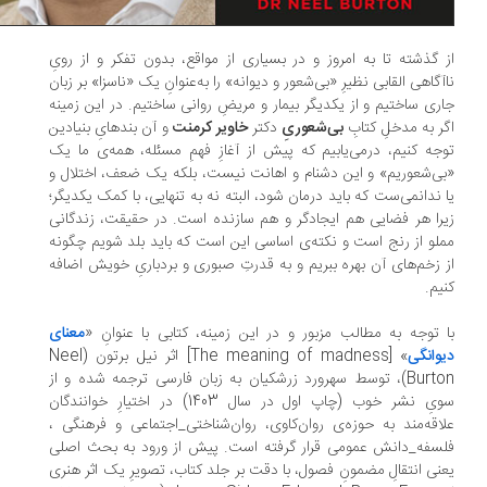
 گذشته تا به امروز و در بسیاری از مواقع، بدون تفکر و از رویِ
آگاهی القابی نظیرِ «بی‌شعور و دیوانه» را به‌عنوانِ یک «ناسزا» بر زبان
ری ساختیم و از یکدیگر بیمار و مریضِ روانی ساختیم. در این زمینه
ر به مدخلِ کتابِ
بی‌شعوریِ
دکتر
خاویر کرمنت
و آن بندهایِ بنیادین
جه کنیم، درمی‌یابیم که پیش از آغازِ فهمِ مسئله، همه‌ی ما یک
ی‌شعوریم» و این دشنام و اهانت نیست، بلکه یک ضعف، اختلال و
 ندانمی‌ست که باید درمان شود، البته نه به تنهایی، با کمک یکدیگر؛
را هر فضایی هم ایجادگر و هم سازنده است. در حقیقت، زندگانی
لو از رنج است و نکته‌ی اساسی این است که باید بلد شویم چگونه
 زخم‌های آن بهره ببریم و به قدرتِ صبوری و بردباریِ خویش اضافه
یم.
 توجه به مطالب مزبور و در این زمینه، کتابی با عنوانِ «
معنای
وانگی
» [The meaning of madness] اثر نیل برتون (Neel
Burton)، توسط سهرورد زرشکیان به زبان فارسی ترجمه شده و از
سویِ نشر خوب (چاپ اول در سال 1403) در اختیارِ خوانندگان
اقه‌مند به حوزه‌ی روان‌کاوی، روان‌شناختی_اجتماعی و فرهنگی ،
سفه_دانش عمومی قرار گرفته است. پیش از ورود به بحث اصلی
نی انتقالِ مضمونِ فصول، با دقت بر جلد کتاب، تصویرِ یک اثر هنری