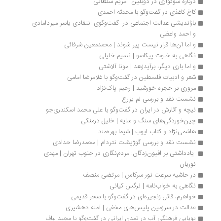
درباره سوگواری در دوبلین | مریم سلطانی
کاخ کاغذی در گفت‌وگو با محدثه احمدی
بازاندیشی عدالت اجتماعی در  گفت‌وگوی انتقادی یاسر میردامادی 
و احمد واعظی
و اما آن‌ها قرار نیست پیر شوند | محمدمعین شرفائی
نگاهی به خلوت پیکاسو | نسیم خلیلی
و اما باری دیگر، برآیدزهد | مونا آلاشتی
شعر و ادبیات فلسطین در گفت‌و‌گو با غلامرضا امامی
مروری بر حجره خورشید | رحیم پاک‌نژاد
نشست نقد و بررسی لم یزرع
نیچه‌ و آثارش در ایران در گفت‌وگو با علی محمد اسکندری‌جو
چین‌خوردگی‌های سنگ و سایه | خلیل درمنکی
هاشمی‌نژاد و کتاب ایوب | شيما بهره‌مند
نشست نقد و بررسی گوژپشت نتردام | محمدرضا حدادی
 یادداشتی بر افیون‌زدگان: مردم‌نگاری در جنوب تهران | مهدی 
نوریان
در حاشیه سرعت نور سرکاس | مرتضی منصف
نگاهی به خواب‌نامه | نرگس کیانی
خواهرم، قاتل زنجیره‌ای در گفت‌وگو با سحر قدیمی
عدالت در سرزمین پلیس‌های مخفی | آمنه دهشیری
پویایی فرهنگی آب در تمدن ایرانی در گفت‌وگو با مجید لباف 