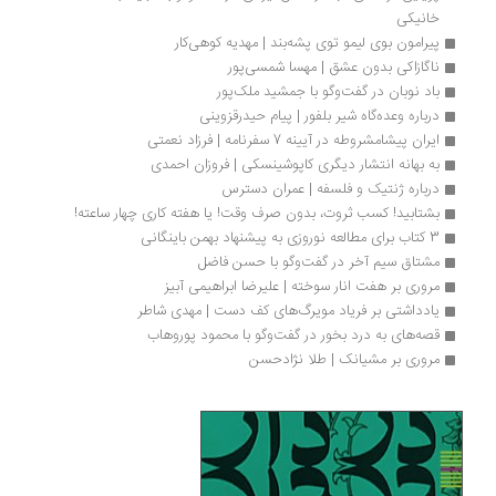
خانیکی 
پیرامون بوی لیمو توی پشه‌بند | مهدیه کوهی‌کار
ناگازاکی بدون عشق | مهسا شمسی‌پور
باد نوبان در گفت‌وگو با جمشید ملک‌پور
درباره وعده‌گاه شیر بلفور | پیام حیدرقزوینی
ایران پیشامشروطه در آیینه 7 سفرنامه‌ | فرزاد نعمتی
به بهانه انتشار دیگری کاپوشینسکی | فروزان احمدی
درباره ژنتیک و فلسفه | عمران دسترس
بشتابید! کسب ثروت، بدون صرف وقت! یا هفته کاری چهار ساعته!
3 کتاب برای مطالعه نوروزی به پیشنهاد بهمن باینگانی
مشتاق سیم آخر در گفت‌وگو با حسن فاضل
مروری بر هفت انار سوخته | علیرضا ابراهیمی آبیز
یادداشتی بر فریاد مویرگ‌های کف دست | مهدی شاطر
قصه‌های به‌ درد بخور در گفت‌وگو با محمود پوروهاب 
مروری بر مشیانک | طلا نژادحسن