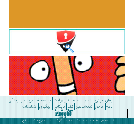
رمان ایرانی
خاطره، سفرنامه و روایت
جامعه شناسی
هنر
زندگی
نامه
مرجع
کتابشناسی
نقد
بایگانی
پیگیری
شناسنامه
کلیه حقوق محفوظ است و بازنشر مطالب با ذکر
کتاب نیوز
و درج لینک، بلامانع .