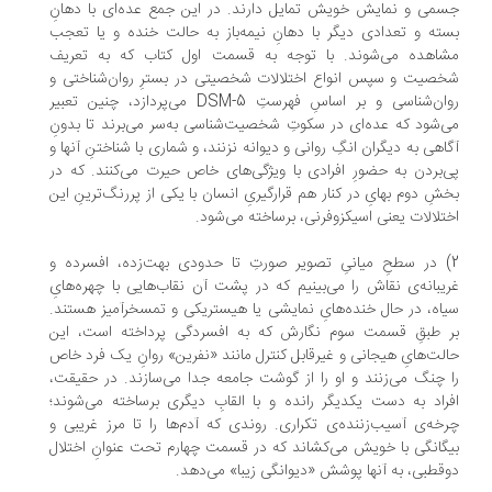
می و نمایش خویش تمایل دارند. در این جمع عده‌ای با دهانِ
ته و تعدادی دیگر با دهانِ نیمه‌باز به حالت خنده و یا تعجب
شاهده می‌شوند. با توجه به قسمت اول کتاب که به تعریف
صیت و سپس انواع اختلالات شخصیتی در بسترِ روان‌شناختی و
روان‌شناسی و بر اساسِ فهرستِ DSM-5 می‌پردازد، چنین تعبیر
‌شود که عده‌ای در سکوتِ شخصیت‌شناسی به‌سر می‌برند تا بدونِ
اهی به دیگران انگِ روانی و دیوانه نزنند، و شماری با شناختنِ آنها و
‌بردن به حضورِ افرادی با ویژگی‌های خاص حیرت می‌کنند. که در
شِ دوم بهایِ در کنار هم قرارگیریِ انسان با یکی از پررنگ‌ترینِ این
تلالات یعنی اسیکزوفرنی، برساخته می‌شود.
2) در سطحِ میانیِ تصویر صورتِ تا حدودی بهت‌زده، افسرده و
یبانه‌ی نقاش را می‌بینیم که در پشت آن نقاب‌هایی با چهره‌هایِ
اه، در حال خنده‌هایِ نمایشی یا هیستریکی و تمسخرآمیز هستند.
ر طبقِ قسمت سوم نگارش که به افسردگی پرداخته است، این
لت‌هایِ هیجانی و غیرقابل کنترل مانند «نفرین» روانِ یک فرد خاص
 چنگ می‌زنند و او را از گوشت جامعه جدا می‌سازند. در حقیقت،
راد به دست یکدیگر رانده و با القابِ دیگری برساخته می‌شوند؛
خه‌ی آسیب‌زننده‌ی تکراری. روندی که آدم‌ها را تا مرز غریبی و
گانگی با خویش می‌کشاند که در قسمت چهارم تحت عنوانِ اختلال
قطبی، به آنها پوشش «دیوانگی زیبا» می‌دهد.