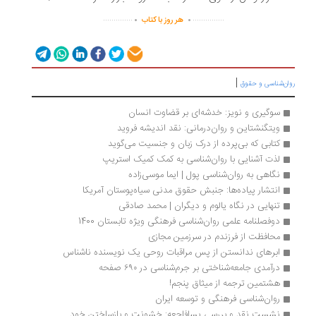
.
.
..............
...............
هر روز با کتاب
|
ان‌شناسی و حقوق
سوگیری و نویز: خدشه‌ای بر قضاوت انسان
ویتگنشتاین و روان‌درمانی: نقد اندیشه فروید
کتابی که بی‌پرده از درک زبان و جنسیت می‌گوید
لذت آشنایی با روان‌شناسی به کمک کمیک استریپ
نگاهی به روان‌شناسی پول | ایما موسی‌زاده 
انتشار پیاده‌ها: جنبش حقوق مدنی سیاه‌پوستان آمریکا‮‬‏‫
تنهایی در نگاه یالوم و دیگران | محمد صادقی
دوفصلنامه علمی روان‌شناسی فرهنگی ویژه تابستان 1400
محافظت از فرزندم در سرزمین مجازی
ابرهای ندانستن از پس مراقبات روحی یک نویسنده ناشناس
درآمدی جامعه‌شناختی بر جرم‌شناسی در ۶۹۰ صفحه
هشتمین ترجمه از میثاق پنجم!
روان‌شناسی فرهنگی و توسعه ایران
نشست نقد و بررسی پسافاجعه: خشونت و بازساختن خود