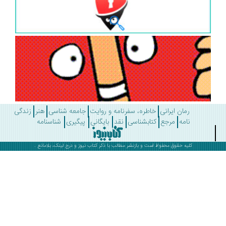
رمان ایرانی
خاطره، سفرنامه و روایت
جامعه شناسی
هنر
زندگی
نامه
مرجع
کتابشناسی
نقد
بایگانی
پیگیری
شناسنامه
کلیه حقوق محفوظ است و بازنشر مطالب با ذکر
کتاب نیوز
و درج لینک، بلامانع .