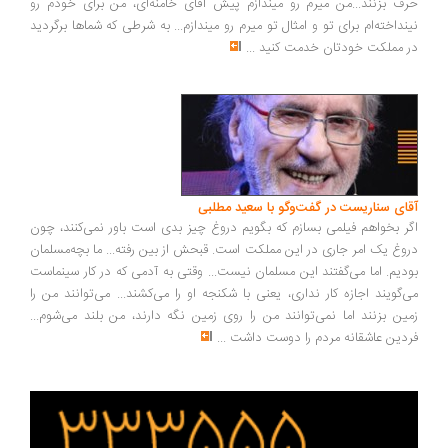
ف بزنند...من میرم رو میندازم پیش آقای خامنه‌ای، من برای خودم رو
نداخته‌ام برای تو و امثال تو میرم رو میندازم... به شرطی که شماها برگردید
 مملکت خودتان خدمت کنید
...
ای سناریست در گفت‌وگو با سعید مطلبی
ر بخواهم فیلمی بسازم که بگویم دروغ چیز بدی است باور نمی‌کنند، چون
وغ یک امر جاری در این مملکت است. قبحش از بین رفته... ما بچه‌مسلمان
دیم. اما می‌گفتند این مسلمان نیست... وقتی به آدمی که در کار سینماست
‌گویند اجازه کار نداری، یعنی با شکنجه او را می‌کشند... می‌توانند من را
ین بزنند اما نمی‌توانند من را روی زمین نگه دارند، من بلند می‌شوم...
دین عاشقانه مردم را دوست داشت
...