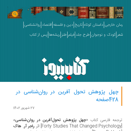
ان خارجی
داستان کوتاه
تاریخ
دین و فلسفه
اقتصاد
روانشناسی
ر
کودک و نوجوان
طرح جلد
فیلم
طنز
ریشه‌ها
پس از کتاب
چهل پژوهش تحول آفرین در روان‌شناسی در
428صفحه
27 شهریور 1402
جمه فارسی کتاب «
چهل پژوهش تحول‌آفرین در روان‌شناسی
»
راجر آر. هاک