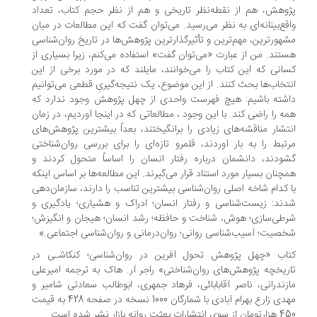
وهش، هم از نقطه‌نظر تاریخی و هم از نظر حجم کتاب، تعداد
قع‌بینانه‌ای به نظر می‌رسید. می‌توان گفت که این مطالعات در میان
هورترین، مهم‌ترین و تأثیرگذارترین پژوهش‌ها در تاریخ روان‌شناسی
تند. من از عبارت «می‌توان گفت» استفاده می‌کنم، زیرا بسیاری از
انی که این کتاب را می‌خوانند، مایلند که در مورد برخی از این
تخاب‌ها بحث کنند. از این موضوع، یک نتیجه‌گیریِ قطعی می‌توانیم
شته باشیم: هیچ فهرست واحدی از چهل پژوهش وجود ندارد که
ه را راضی کند. با این وجود ، مطالعاتی که در اینجا آوردیم، در زمان
تشار مناقشه‌های زیادی را برانگیختند، بعداً بیشترین پژوهش‌های
تبط را به بار آوردند، قلمرو تازه‌ای را برای بررسی روان‌شناختی
ودند، دانشمان درباره رفتار انسان را اساساً متحول کردند و
چنان بسیار مورد استناد قرار می‌گیرند. این مطالعه‌ها بر اساس اینکه
 کدام شاخه اصلی روان‌شناسی بیشترین تناسب را دارند، سازمان‌دهی
ند: زیست‌شناسی و رفتار انسان؛ ادراک و هشیاری؛ یادگیری و
طی‌سازی؛ هوش، شناخت و حافظه؛ رشد انسان؛ هیجان و انگیزش؛
صیت؛ آسیب‌شناسی روانی؛ روان‌درمانی و روان‌شناسی اجتماعی.»
اب «چهل پژوهش تحول آفرین در روان‌شناسی؛ کنکاشـی در
ریخچه پژوهش‌های روان‌شناختی» راجر آر. هاک به ترجمه امیرعلی
زندرانی، ناصر آقابابائی، فرهاد جمهری، ابوطالب سعادتی شامیر و
مهدی زارع بهرام آبادی با شمارگان 1000 نسخه در صفحه 428 به قیمت
شارات بعثت روانه بازار نشر شده است.