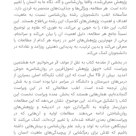
وهشِ معرفی‌شده، واقعاً روان‌شناسی و گاه، نگاه ما به انسان را تغییر
ده است. هر مطالعه، ویژگی‌ها و جذابیت‌های منحصر به فردی دارد.
أسفانه اغلب دانشجویان رشته روان‌شناسی نسبت به ماهیت،
داف و اهمیت پژوهش‌های کلاسیک این رشته بی‌اطلاع هستند. این
اب، این خلاء را به خوبی پر می‌کند، به طوری که علاوه بر توضیح
بتاً جامع هر مطالعه، دلیل اهمیت آن را بیان می‌کند و سرانجام،
خی از مهم‌ترین پژوهش‌های اخیر در زمینه هر کدام از مطالعات را
رفی می‌کند و بدین ترتیب، به پدیدایی ذهنیتی روزآمد و نقادانه در
نشجویان کمک می‌کند.
 بخشی از مقدمه کتاب به نقل از مولف اثر می‌خوانیم: «به هشتمین
راست کتاب «چهل پژوهش تحول‌آفرین در روان‌شناسی» خوش
آمدید. بیش از 25 سال است که این کتاب تکیه‌گاه اصلی بسیاری از
س‌های دبیرستان و دانشگاه در سراسر دنیا بوده است و به شش
ان ترجمه شده است. اغلب مطالعاتی که در این ویراست
جانده‌ایم، همان‌هایی هستند که بخش عمده ویراست نخست این
اب را تشکیل می‌دادند. این موضوع، نشان می‌دهد که این مطالعات
ران‌ساز چگونه به تأثیرگذاری خود در اندیشه و پژوهش‌های
ان‌شناختی ادامه می‌دهند. مطالعات اولیه و آن‌هایی که در
راست‌های بعدی اضافه شده‌اند یا تغییر کرده‌اند، کمک می‌کنند تا
م‌نگاهی جذاب به تولد و رشد علم روان‌شناسی و بینش‌هایی داشته
شیم که تلاش برای رمزگشایی از پیچیدگی‌های ماهیت انسان را