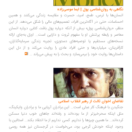
اهی به روان‌شناسی پول | ایما موسی‌زاده
سان‌ها با ترس، طمع، امید، حسرت و مقایسه زندگی می‌کنند و همین
ساسات، حتی در آگاه‌ترین افراد، تصمیم‌های مالی را شکل می‌دهد. از این
ظر، «روان‌شناسی پول» بیش از آنکه درباره پول باشد، کتابی درباره انسان
اصر و رابطه پرتنش او با مفهوم ثروت و دارایی است... اوزل به‌جای ارائه
خه‌های مستقیم یا توصیه‌های دستوری، تجربه زندگی سرمایه‌گذاران،
رآفرینان، میلیاردرها و حتی افراد عادی را روایت می‌کند و از دل این
ستان‌ها روایت خود را برمی‌سازد و بحث را به پیش می‌راند
...
اضای اخوان ثالث از رهبر انقلاب اسلامی
گیدن با فرهنگ کار عبثی است... این برادران آریایی ما و برادران وایکینگ،
ل اینکه سحرخیزتر از ما بوده‌اند و رفته‌اند جاهای خوب دنیا مسکن
ده‌اند... ما همین چیزها را نداریم. کسی نداریم از ما انتقاد بکند... استالین با
ود اینکه خودش گرجی بود، می‌خواست در گرجستان نیز همه روسی