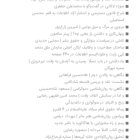
سوژه لاکانی در گفت‌وگو با محمدعلی جعفری
شرح قانون دسترسی و انتشار آزاد اطلاعات به قلم  محسن 
اسماعیلی
مروری بر مرگ و میل بوتبی | شیرین زارع‌پور
پنهان‌کاری و داشتن راز یعنی چه؟ | پیتر سالمون
تاملی در سیاست، بتوارگی و حقوق بشر | مجتبی حدیدی
ساختار، صلاحیت و وظایف ارکان اصلی سازمان ملل متحد
کپی رایت و فئودالیسم اطلاعات در 440 صفحه
یادداشتی در باب تسلّا: رسیدن به آرامش به وقت تیره‌روزی | 
سمیه مهرگان
نگاهی به والدن دوم | طه‌حسین فراهانی ‭
نشست نقد و بررسی فلسفه شادکامی
نگاهی به روان‌شناسی دموکراسی | مسعود شاه‏‌حسینی
و اما در ستایش اتلاف وقت | محمد امین فقیهی رضایی
رنج و التیام: در سوگواری و داغدیدگی
رساله حقوق امام سجّاد علیه‌السلام در 4 قلمرو
پیرامون روان‌شناسی هنر ماتر | مهرداد دیلمی
رسم و راه سامورایی یا هاگاکوره با ناشر جدید
پنج کتاب کاملاً مردانه | منصوره رضایی
تحلیل روان‌کاوانه‌ی خانه گربه‌ها | ستاره قره‌باغ‌نژاد