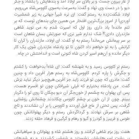
 غار بیرون جست و بر بالای سر اولاد آمد و بندهایش را بگشاد و جگر
و را در دست وی نهاد و گفت: به‌سرعت به‌سوی کاووس‌شاه می‌رویم.
لاد شگفت‌زده به رستم گفت: ای نره شیر! جهانی به زیر شمشیرت
ردی! از امروز بزرگ‌ترین افتخار من همین جای بندهای توست که بر
م مانده! یاد داری روز اول که اسیرت شدم به من نوید شاهی
زندران دادی؟! شک ندارم شیر نری که صورتش بسان شاهان است
 سر پیمانش می‌ماند! رستم به او گفت: ای اولاد، مازندران را کران تا
انش را به تو خواهم داد اکنون تا تو پادشاه مازندران شوی یک کار
گر مانده و آن‌هم اسیر کردن شاه کنونی است و انداختنش در چاه.
تم بَرِ کاووس رسید و به شهنشه گفت: ای شاه! بدخواهت را کشتم
جگرش را پاره کردم. کاووس‌شاه به رستم هزار آفرین داد و چنین
ت: مادری که چون تو فرزند زاید جز آفرین هیچ‌چیز دیگر نباید بَرَش
ت. منِ پادشاه بختیارم که فیلی شیرافکن چون تو افسرم هست،
 ای پهلوان به چشمم از خون‌جگر آن دیو بچکان تا روی تو را دگربار
ینم. چون از آن خون بر چشم کاووس چکاندند چشمانش روشنایی
فت، پس تختی از عاج فیل آوردند و کاووس را بر آن نشاندند و تاج
هی بر سرش نهادند و گرداگردش رستم و دیگر پهلوانانش چون
س و فریبرز و گودرز و گیو و رهام و گرگین و فرهاد حلقه زدند.
ت روز بزم شاهی گرفتند و روز هشتم شاه و پهلوانان و سپاهیانش
ر پشت اسب‌هایشان نشستند و شمشیر کشیدند و به شهرهای