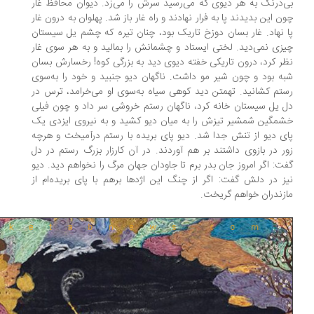
‌درنگ به هر دیوی که می‌رسید سرش را می‌زد. دیوان محافظ غار
ن این بدیدند پا به فرار نهادند و راه غار باز شد. پهلوان به درون غار
 نهاد. غار بسان دوزخ تاریک بود، چنان تیره که چشم یل سیستان
زی نمی‌دید. لختی ایستاد و چشمانش را بمالید و به هر سوی غار
ر کرد، درون تاریکی خفته دیوی دید به بزرگی کوه! رخسارش بسان
ه بود و چون شیر مو داشت. ناگهان دیو جنبید و خود را به‌سوی
تم کشانید. تهمتن دید کوهی سیاه به‌سوی او می‌خرامد، ترس در
 یل سیستان خانه کرد، ناگهان رستم خروشی سر داد و چون فیلی
مگین شمشیر تیزش را به میان دیو کشید و به نیروی ایزدی یک
ی دیو از تنش جدا شد. دیو پای بریده با رستم درآمیخت و هرچه
ر در بازوی داشتند بر هم آوردند. در آن کارزار بزرگ رستم در دل
ت: اگر امروز جان بدر برم تا جاودان جهان مرگ را نخواهم دید. دیو
ز در دلش گفت: اگر از چنگ این اژدها برهم با پای بریده‌ام از
زندران خواهم گریخت.