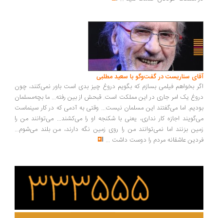
ای سناریست در گفت‌وگو با سعید مطلبی
ر بخواهم فیلمی بسازم که بگویم دروغ چیز بدی است باور نمی‌کنند، چون
وغ یک امر جاری در این مملکت است. قبحش از بین رفته... ما بچه‌مسلمان
دیم. اما می‌گفتند این مسلمان نیست... وقتی به آدمی که در کار سینماست
‌گویند اجازه کار نداری، یعنی با شکنجه او را می‌کشند... می‌توانند من را
ین بزنند اما نمی‌توانند من را روی زمین نگه دارند، من بلند می‌شوم...
دین عاشقانه مردم را دوست داشت
...