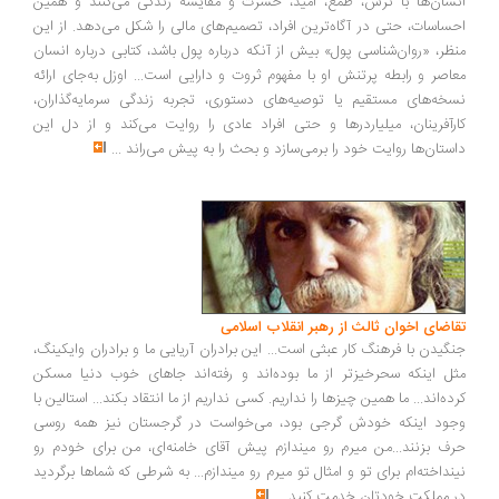
سان‌ها با ترس، طمع، امید، حسرت و مقایسه زندگی می‌کنند و همین
ساسات، حتی در آگاه‌ترین افراد، تصمیم‌های مالی را شکل می‌دهد. از این
ظر، «روان‌شناسی پول» بیش از آنکه درباره پول باشد، کتابی درباره انسان
اصر و رابطه پرتنش او با مفهوم ثروت و دارایی است... اوزل به‌جای ارائه
خه‌های مستقیم یا توصیه‌های دستوری، تجربه زندگی سرمایه‌گذاران،
رآفرینان، میلیاردرها و حتی افراد عادی را روایت می‌کند و از دل این
ستان‌ها روایت خود را برمی‌سازد و بحث را به پیش می‌راند
...
اضای اخوان ثالث از رهبر انقلاب اسلامی
گیدن با فرهنگ کار عبثی است... این برادران آریایی ما و برادران وایکینگ،
ل اینکه سحرخیزتر از ما بوده‌اند و رفته‌اند جاهای خوب دنیا مسکن
ده‌اند... ما همین چیزها را نداریم. کسی نداریم از ما انتقاد بکند... استالین با
ود اینکه خودش گرجی بود، می‌خواست در گرجستان نیز همه روسی
ف بزنند...من میرم رو میندازم پیش آقای خامنه‌ای، من برای خودم رو
نداخته‌ام برای تو و امثال تو میرم رو میندازم... به شرطی که شماها برگردید
 مملکت خودتان خدمت کنید
...