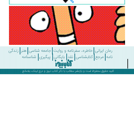
رمان ایرانی
خاطره، سفرنامه و روایت
جامعه شناسی
هنر
زندگی
نامه
مرجع
کتابشناسی
نقد
بایگانی
پیگیری
شناسنامه
کلیه حقوق محفوظ است و بازنشر مطالب با ذکر
کتاب نیوز
و درج لینک، بلامانع .