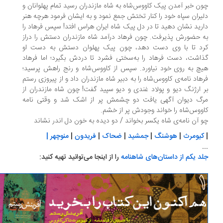
ن خبر آمدن پیک کاووس‌شاه به شاه مازندران رسید تمام پهلوانان و
یران سپاه خود را کنار تختش جمع نمود و به ایشان فرمود هرچه هنر
رید نشان دهید تا در دل پیک شاه ایران هراس افتد! سپس فرهاد را
 حضورش پذیرفت. چون فرهاد درآمد شاه مازندران دستش را دراز
رد تا با وی دست دهد، چون پیک پهلوان دستش به دست او
اشت، دست فرهاد را به‌سختی فشرد تا دردش بگیرد؛ اما فرهاد
چ به روی خود نیاورد. سپس از کاووس‌شاه و رنج راهش پرسید؛
هاد نامه‌ی کاووس‌شاه را به دبیر شاه مازندران داد و از پیروزی رستم
 ارژنگ دیو و پولاد غندی و دیو سپید گفت! چون شاه مازندران از
رگ دیوان آگهی یافت دو چشمش پر از اشک شد و وقتی نامه
ووس‌شاه را خواند وجودش پر از خشم.
 آن نامه‌ی شاه یکسر بخواند / دو دیده به خون دل اندر نشاند
کیومرث
|
هوشنگ
|
جمشید
|
ضحاک
|
فریدون
|
منوچهر |
.
د یکم از داستان‌های شاهنامه
را از اینجا می‌توانید تهیه کنید: