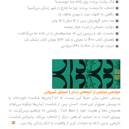
لاک پشت پرنده روی شانه سه نویسنده!
انتخاب لاک‌پشت‌ پرنده: چرا ما خارج از شهر زندگی می‌کنیم؟
نگاهی به التهاب سرد | مهدی عاطف راد
سه دختر گل‌فروش پس از 5 سال با 5 چاپ
دوازده داستان از مُرده خوار چشمه
نشست نقد و بررسی زنی که چشم‌هایش را در خانه جا می‌گذاشت
راهنمای کتاب 1400 با معرفی و نقد 596 عنوان کتاب منتشر شد
ادبیات کودک از 1700 تا 1840 میلادی
انشی تحلیلی از آینه‌های دردار | اسحاق شیروانی
سش اصلی رمان صرفاً این نیست که آیا آرمان‌ها شکست خورده‌اند یا
.پرسش عمیق‌تر این است: انسان پس از شکست آرمان‌ها چگونه می‌تواند
چنان معنا و هویت خود را حفظ کند؟... پاسخی که ابراهیم برمی‌گزیند، نه
روزی است و نه تسلیم. او راهی دیگر را انتخاب می‌کند: پذیرفتن شکست
ریخی، بدون آنکه به خیانت، گریز از واقعیت یا انکار زندگی پناه ببرد
...