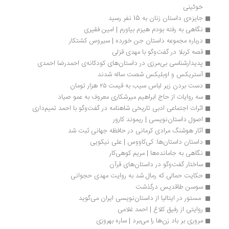
خوئینی
جایزه‌ی داستان زنان به 15 نفر رسید
نگاهی به رفته بودم هیزم بیاورم | امین فقیری
درباره مجموعه داستان جن خورده | سیروس کشتکار
قصه کربلا در گفت‌وگو با مهدی قزلی
پدیدارشناسی بی‌‏مرزی در داستان‏‌های کودکانه‌ی احمدرضا احمدی
آستریکس و اوبلیکس شصت ساله شدند
دست بردن زیر لباس سیب به قیمت ۲۵ هزار تومان
سه روایات از حاج ابراهیم میرشکاری معروف به عمو صیاد
اثرات اجتماعی ادبی تاریخی شاهنامه در گفت‌وگو با احمد تمیم‌داری
اصول داستان‌نویسی | ریموند کارور
آثار هوشنگ مرادی کرمانی در حافظه جهانی ثبت شد
داستان داستان‌ها: کی‌کاووس | علی نیکویی
نگاهی به جامانده‌ها | مریم کوهی‌کار
ساختار گفت‌وگو در داستان‌های قرآن
حکایت حمالی که رمال شد به روایت مهدی حجوانی
سوسن طاقدیس درگذشت
 مستور در ایتالیا از داستان‌نویسی ایران می‌گوید 
روایتی از رفیق کلاغ | احمد غلامی
مروری بر باد زن‌ها را می‌برد | ساره بهروزی