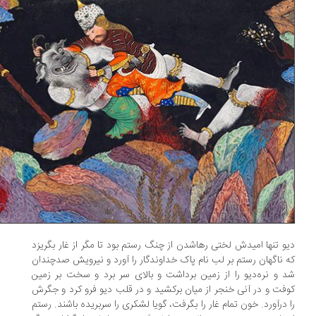
و تنها امیدش لختی رهاشدن از چنگ رستم بود تا مگر از غار بگریزد
 ناگهان رستم بر لب نام پاک خداوندگار را آورد و نیرویش صدچندان
 و نره‌دیو را از زمین برداشت و بالای سر برد و سخت بر زمین
فت و در آنی خنجر از میان برکشید و در قلب دیو فرو کرد و جگرش
 درآورد. خون تمام غار را بگرفت، گویا لشکری را سربریده باشند. رستم