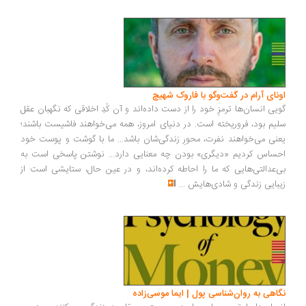
ونای آرام در گفت‌وگو با فاروک شهیچ
یی انسان‌ها ترمزِ خود را از دست داده‌اند و آن کُدِ اخلاقی که نگهبان عقل
یم بود، فروریخته است. در دنیای امروز، همه می‌خواهند فاشیست باشند؛
نی می‌خواهند نفرت، محورِ زندگی‌شان باشد... ما با گوشت و پوست خود
ساس کردیم «دیگری» بودن چه معنایی دارد... نوشتن پاسخی است به
‌عدالتی‌هایی که ما را احاطه کرده‌اند، و در عین حال، ستایشی است از
بایی زندگی و شادی‌هایش
...
اهی به روان‌شناسی پول | ایما موسی‌زاده