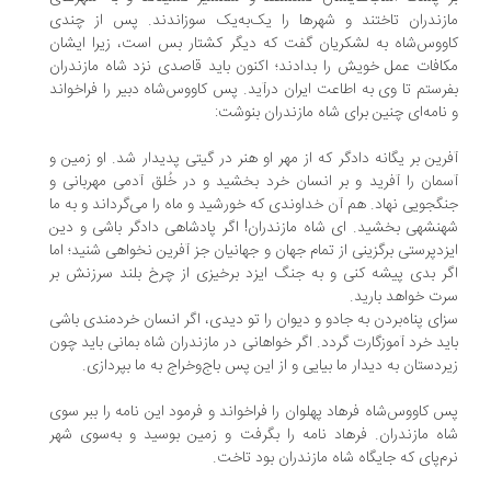
زندران تاختند و شهرها را یک‌به‌یک سوزاندند. پس از چندی
ووس‌شاه به لشکریان گفت که دیگر کشتار بس است، زیرا ایشان
افات عمل خویش را بدادند؛ اکنون باید قاصدی نزد شاه مازندران
رستم تا وی به اطاعت ایران درآید. پس کاووس‌شاه دبیر را فراخواند
نامه‌ای چنین برای شاه مازندران بنوشت:
رین بر یگانه دادگر که از مهر او هنر در گیتی پدیدار شد. او زمین و
مان را آفرید و بر انسان خرد بخشید و در خُلق آدمی مهربانی و
گجویی نهاد. هم آن خداوندی که خورشید و ماه را می‌گرداند و به ما
نشهی بخشید. ای شاه مازندران! اگر پادشاهی دادگر باشی و دین
زدپرستی برگزینی از تمام جهان و جهانیان جز آفرین نخواهی شنید؛ اما
ر بدی پیشه کنی و به جنگ ایزد برخیزی از چرخ بلند سرزنش بر
ت خواهد بارید.
ای پناه‌بردن به جادو و دیوان را تو دیدی، اگر انسان خردمندی باشی
ید خرد آموزگارت گردد. اگر خواهانی در مازندران شاه بمانی باید چون
ردستان به دیدار ما بیایی و از این ‌پس باج‌وخراج به ما بپردازی.
 کاووس‌شاه فرهاد پهلوان را فراخواند و فرمود این نامه را ببر سوی
ه مازندران. فرهاد نامه را بگرفت و زمین بوسید و به‌سوی شهر
م‌پای که جایگاه شاه مازندران بود تاخت.