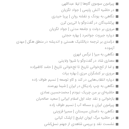
پیرامون سوموی گاوها | لیلا عبداللهی
در حاشیه آتش پارسی | جواد لگزیان
نگاهی به یونگ و نقشه روان | پریا حیدری
پرکشیدگان در گفت‌وگو با اتی‌ین کرن
مروری بر دولت و جامعه مدنی | جواد لگزیان
درباره جبروت جوانمرد | بهاره حجتی
درآمدی بر ترجمه دیالکتیک هستی و اندیشه در منطق هگل | مهدی 
آزموده
نگاهی به میرا | نرگس ابهری
معماری شاد در گفت‌وگو با شیوا ولایتی
و اما از کج‌خوانی تاریخ تا لج‌خوانی تاریخ | حامد کاظم‌زاده
مروری بر کنشگران مرزی | بهاره بیات
درباره انقلاب‌هایی در کند و کاو توسعه | نسیم طواف زاده
نگاهی به چپ رادیکال در ایران | شیما بهره‌مند
حاشیه‌ای بر من چریک نبودم | محمد‌حسین عمادی
بازخوانی و نقد جلد اول اسلام ایرانی | سعید صالحیان
پیرامون ایران و مساله آب | نسیم طواف زاده
نگاهی به داستان سیستان | سمیرا قزوینی
در حاشیه مرگ ایوان ایلیچ | ارشک کیانی
نشست نقد و بررسی شاهدی از جهنم نسل‌کشی