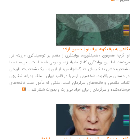
نگاهی به برف کهنه، برف نو | حسین آزاده
او اگرچه همچون «همینگوی»، روایتگری را مقدم بر توصیف‌گری «زولا» قرار
می‌دهد، اما این روایتگری کاملا «ایرانیزه» و بومی شده است... نویسنده با
تشخص‌بخشی به کلیسای «تارگمانچاتس» از این بنا، یک شخصیت تاریخی
در داستان می‌آفریند، شخصیتی ارمنی! در قلب تهران... ملک بدرقه، شکارچی
کلمات مقدس و فاتحه‌های سرگردان است، ملکی که مأمور است فاتحه‌های
فرستاده‌شده و سرگردان را برای افراد بی‌وارث و بد‌وراث شکار کند
...