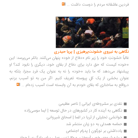
فردین عاشقانه مردم را دوست داشت
...
نگاهی به نیروی خشونت‌پرهیزی | پریا حیدری
غالباً خشونتِ خود را زیر نام «دفاع از خود» پنهان می‌کنند. باتلر می‌پرسد: این
«خود» کیست که حق دارد برای دفاع از بقای خود، دیگری را نابود کند؟ او
پیشنهاد می‌دهد که ما باید «خود» را نه به عنوان یک فردِ مجزا، بلکه به
عنوان بخشی از یک کلِ پیوسته تعریف کنیم. اگر من به تو آسیب بزنم،
درواقع به ساختاری که بقای خودم به آن وابسته است آسیب زده‌ام
...
نقدی بر مشروطه‌ی ایرانی | ناصر عظیمی
نگاهی به آینده کار در کشورهای در حال توسعه | ایما موسی‌زاده
خوانشی تحلیلی از ثریا در اغما | اسحاق شیروانی
حماسه همدلی به دو زبان منتشر شد 
یادداشتی بر نورگون | پدرام اجتماعی
درباره شیوه‌ی خوب آموختن و ۳۰ تدبیر عملی برای یادگیری | جواد 