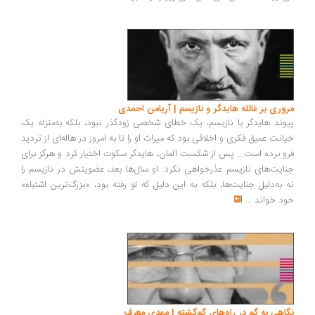
مروری بر غائله هایدگر و نازیسم | آریامن احمدی
پیوند هایدگر با نازیسم، یک خطای شخصی زودگذر نبود، بلکه به‌منزله‌ یک
خیانت عمیق فکری و اخلاقی بود که میراث او را تا به امروز در هاله‌ای از تردید
فرو برده است... پس از شکست آلمان، هایدگر سکوت اختیار کرد و هرگز برای
جنایت‌های نازیسم عذرخواهی نکرد. او سال‌ها بعد، عضویتش در نازیسم را
نه به‌دلیل جنایت‌ها، بلکه به این دلیل که لو رفته بود، «بزرگ‌ترین اشتباه»
خود خواند
...
نگاهی به گم در راه‌های گم‌گشته | مهدی معرف