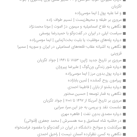
لگزیان
و اما علیه پول | ایما موسی‌زاده
مروری بر طبقه و محیط‌زیست | نسیم طواف زاده
نگاهی به قلاع اسماعیلیه و میمون ‌دژ الموت | مونا محمدنژاد
سیاست ایلی در ایران در گفت‌وگو با حمیدرضا یوسفی
درباره پله‌های موفقیت یا بلیت بخت‌آزمایی | ایما موسی‌زاده
نگاهی به آشیانه عقاب؛ قلعه‌های اسماعیلی در ایران و سوریه | سمیرا 
قزوینی
مروری بر تاریخ جدید ژاپن؛ ۱۸۵۳ تا ۱۹۴۱ | جواد لگزیان
درباره شور زندگی ون‌گوگ | علیرضا پیروزان
درباره پول بدون مرز | ایما موسی‌زاده
پیرامون روح گمشده | ثمین بابازاده
درباره بشنو از باران | فاطیما احمدی
نگاهی به قمار توسعه | حسین سخنور
مروری بر تاریخ آمریکا از ۱۴۹۲ تا ۲۰۰۱ | جواد لگزیان
نشست نقد و بررسی به جز این سرا، سرایی
درباره مصدق بدون نفت | طاهره مهری
در حاشیه شاه اسماعیل و سه همسرش | محمد جعفری (قنواتی)
سرگذشت و سوانح دانشگاه در ایران در گفت‌وگو با مقصود فراستخواه
نگاهی به کسی نظرکرده آسمان نیست | راحیل احمدی