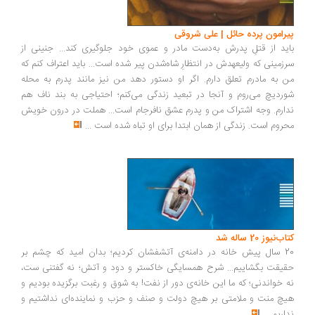
پیرامون پرده حائل | علی شروقی
باید از قتلِ پدرش به‌دست مادر و عموی خود جلوگیری کند... جنینی از
سرزمینی که ولیعهدش در انتظارِ شاه‌شدن پیر شده است... باید اعتراف کنم که
من به مادرم تعلق دارم. اگر او دستور دهد من نیز مانند پدرم به محله
شوردیچ می‌روم و آنجا در تبعید زندگی می‌کنم؛ احتیاجی به بند ناف هم
ندارم. وجه اشتراک من و پدرم عشق نافرجام است... هملت در درون خویش
محروم است. زندگی از همان ابتدا برای او تباه شده است
...
کتاب‌نیوز 20 ساله شد
20 سال پیش خانه در دامنه‌ی آتشفشان کردیم؛ بدان امید که چشم بر
حقیقت بگشاییم... شرح همسایگی خاکستر و دود و آتش؛ نه گفتنی ست،
نه خواندنی؛ که ما این خانه‌ی دور از نفت! به شوق و رغبت برگزیده بودیم و
هیچ منت و ملامتی بر هیچ دولت و صنف و حزب و نماینده‌ای نداشتیم و
نداریم
...