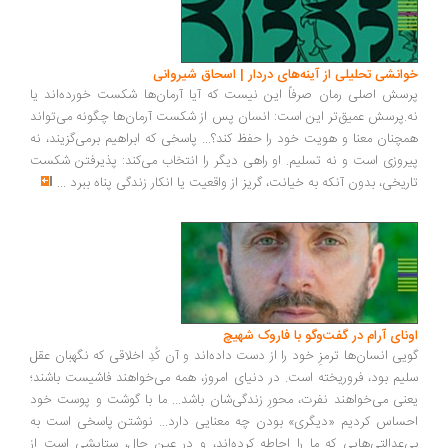
خوانشی تحلیلی از آینه‌های دردار | اسحاق شیروانی
پرسش اصلی رمان صرفاً این نیست که آیا آرمان‌ها شکست خورده‌اند یا
نه.پرسش عمیق‌تر این است: انسان پس از شکست آرمان‌ها چگونه می‌تواند
همچنان معنا و هویت خود را حفظ کند؟... پاسخی که ابراهیم برمی‌گزیند، نه
پیروزی است و نه تسلیم. او راهی دیگر را انتخاب می‌کند: پذیرفتن شکست
تاریخی، بدون آنکه به خیانت، گریز از واقعیت یا انکار زندگی پناه ببرد
...
اونای آرام در گفت‌وگو با فاروک شهیچ‭
گویی انسان‌ها ترمزِ خود را از دست داده‌اند و آن کُدِ اخلاقی که نگهبان عقل
سلیم بود، فروریخته است. در دنیای امروز، همه می‌خواهند فاشیست باشند؛
یعنی می‌خواهند نفرت، محورِ زندگی‌شان باشد... ما با گوشت و پوست خود
احساس کردیم «دیگری» بودن چه معنایی دارد... نوشتن پاسخی است به
بی‌عدالتی‌هایی که ما را احاطه کرده‌اند، و در عین حال، ستایشی است از