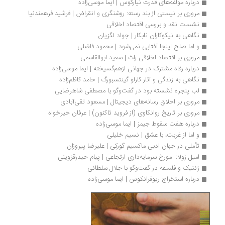
درباره مولفه‌های قدرت نیارکوس | ایما موسی‌زاده
مروری بر نیستی از بند رسته: روشنگری و انقراض | فرشید فرهمندنیا
نشست نقد و بررسی اقتصاد اخلاقی
نگاهی به نیکوکاران نابکار | جواد لگزیان
و اما صلح اینجا آفتابی نمی‎‌شود | محمود فاضلی
مروری بر اقتصاد اخلاقی راث | سعید ابوالقاسمی
درباره رفاه مشترک در جهانی ازهم‌گسیخته | ایما موسی‌زاده
نگاهی به زندگی و آثار کارلو گینتسبورگ | حامد کاظم‌زاده
لب پنجره نشسته بود در گفت‌وگو با مصطفی شاهرضایی
مروری بر اخلاق رسانه‌های دیجیتال | مسعود تقی‌آبادی
مروری بر تاریخ روانکاوی (از فروید تاکنون) | عرفان خیرخواه
درباره هفت سقوط جیمز | ایما موسی‌زاده
و اما از غربت، با عشق | نسیم خلیلی
تأملی در جهان ادبی ماکسیم گورکی | علیرضا پیروزان
امیل زولا:  مورخ سرمایه‌داری ارتجاعی | پیام حیدرقزوینی
ژنتیک و فلسفه در گفت‌وگو با جلال سلطانی
درباره استخراج ریوفرانکوس | ایما موسی‌زاده