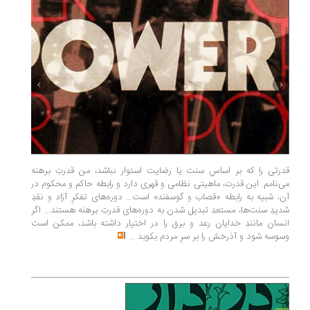
قدرتی را که بر اساسِ سنت یا رضایت استوار نباشد، من قدرتِ برهنه
در میانه
می‌نامم. این قدرت، ماهیتی نظامی و قهری دارد و رابطه حاکم و محکوم در
آن، شبیه به رابطه «قصاب و گوسفند» است... دوره‌های تفکرِ آزاد و نقدِ
دردش چی
شدیدِ سنت‌ها، مستعدِ تبدیل شدن به دوره‌های قدرتِ برهنه هستند... اگر
عمومیِ ش
انسان مانندِ خدایان رعد و برق را در اختیار داشته باشد، ممکن است
را به‌عنو
وسوسه شود و آذرخش را بر سرِ مردم بکوبد
...
بیماری ب
آمریکا ط
جهان اعلا