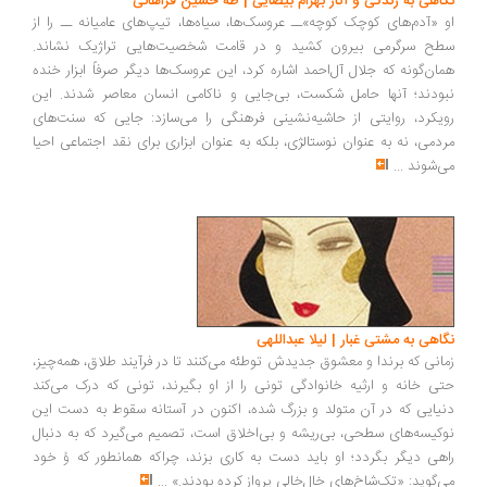
نگاهی به زندگی و آثار بهرام بیضایی | طه حسین فراهانی
او «آدم‌های کوچک کوچه»ــ عروسک‌ها، سیاه‌ها، تیپ‌های عامیانه ــ را از
سطح سرگرمی بیرون کشید و در قامت شخصیت‌هایی تراژیک نشاند.
همان‌گونه که جلال آل‌احمد اشاره کرد، این عروسک‌ها دیگر صرفاً ابزار خنده
نبودند؛ آنها حامل شکست، بی‌جایی و ناکامی انسان معاصر شدند. این
رویکرد، روایتی از حاشیه‌نشینی فرهنگی را می‌سازد: جایی که سنت‌های
مردمی، نه به عنوان نوستالژی، بلکه به عنوان ابزاری برای نقد اجتماعی احیا
می‌شوند
...
نگاهی به مشتی غبار | لیلا عبداللهی
زمانی که برندا و معشوق جدیدش توطئه می‌کنند تا در فرآیند طلاق، همه‌چیز،
حتی خانه و ارثیه‌ خانوادگی تونی را از او بگیرند، تونی که درک می‌کند
دنیایی که در آن متولد و بزرگ شده، اکنون در آستانه‌ سقوط به دست این
نوکیسه‌های سطحی، بی‌ریشه و بی‌اخلاق است، تصمیم می‌گیرد که به دنبال
راهی دیگر بگردد؛ او باید دست به کاری بزند، چراکه همانطور که وُ خود
می‌گوید: «تک‌شاخ‌های خال‌خالی پرواز کرده بودند.»
...