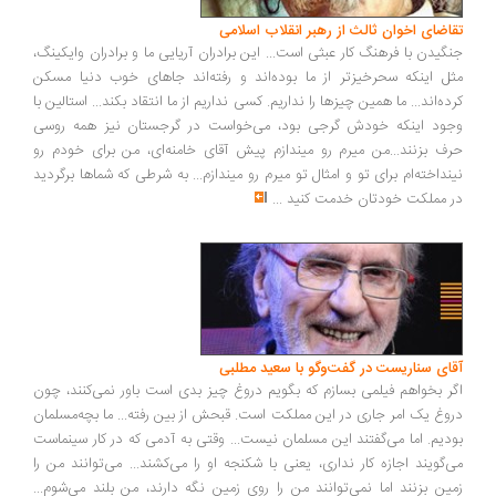
تقاضای اخوان ثالث از رهبر انقلاب اسلامی
جنگیدن با فرهنگ کار عبثی است... این برادران آریایی ما و برادران وایکینگ،
مثل اینکه سحرخیزتر از ما بوده‌اند و رفته‌اند جاهای خوب دنیا مسکن
کرده‌اند... ما همین چیزها را نداریم. کسی نداریم از ما انتقاد بکند... استالین با
وجود اینکه خودش گرجی بود، می‌خواست در گرجستان نیز همه روسی
حرف بزنند...من میرم رو میندازم پیش آقای خامنه‌ای، من برای خودم رو
نینداخته‌ام برای تو و امثال تو میرم رو میندازم... به شرطی که شماها برگردید
در مملکت خودتان خدمت کنید
...
آقای سناریست در گفت‌وگو با سعید مطلبی
اگر بخواهم فیلمی بسازم که بگویم دروغ چیز بدی است باور نمی‌کنند، چون
دروغ یک امر جاری در این مملکت است. قبحش از بین رفته... ما بچه‌مسلمان
بودیم. اما می‌گفتند این مسلمان نیست... وقتی به آدمی که در کار سینماست
می‌گویند اجازه کار نداری، یعنی با شکنجه او را می‌کشند... می‌توانند من را
زمین بزنند اما نمی‌توانند من را روی زمین نگه دارند، من بلند می‌شوم...