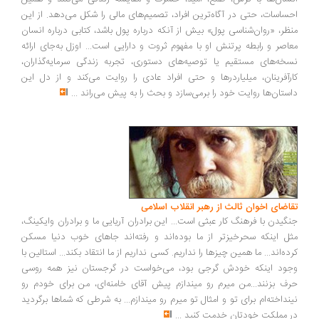
ساسات، حتی در آگاه‌ترین افراد، تصمیم‌های مالی را شکل می‌دهد. از این
ظر، «روان‌شناسی پول» بیش از آنکه درباره پول باشد، کتابی درباره انسان
اصر و رابطه پرتنش او با مفهوم ثروت و دارایی است... اوزل به‌جای ارائه
خه‌های مستقیم یا توصیه‌های دستوری، تجربه زندگی سرمایه‌گذاران،
رآفرینان، میلیاردرها و حتی افراد عادی را روایت می‌کند و از دل این
ستان‌ها روایت خود را برمی‌سازد و بحث را به پیش می‌راند
...
اضای اخوان ثالث از رهبر انقلاب اسلامی
گیدن با فرهنگ کار عبثی است... این برادران آریایی ما و برادران وایکینگ،
ل اینکه سحرخیزتر از ما بوده‌اند و رفته‌اند جاهای خوب دنیا مسکن
ده‌اند... ما همین چیزها را نداریم. کسی نداریم از ما انتقاد بکند... استالین با
ود اینکه خودش گرجی بود، می‌خواست در گرجستان نیز همه روسی
ف بزنند...من میرم رو میندازم پیش آقای خامنه‌ای، من برای خودم رو
نداخته‌ام برای تو و امثال تو میرم رو میندازم... به شرطی که شماها برگردید
 مملکت خودتان خدمت کنید
...