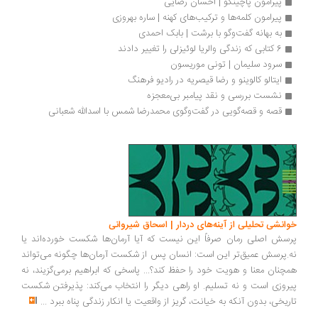
پیرامون پاچینکو | احسان رضایی
پیرامون کلمه‌ها و ترکیب‌های کهنه | ساره بهروزی
به بهانه گفت‌وگو با برشت | بابک احمدی
6 کتابی که زندگی والریا لوئیزلی را تغییر دادند
سرود سلیمان | تونی موریسون
ایتالو کالوینو و رضا قیصریه در رادیو فرهنگ 
نشست بررسی و نقد پیامبر بی‌معجزه
قصه و قصه‌گويی در گفت‌وگوی محمدرضا شمس با اسدالله شعبانی 
انشی تحلیلی از آینه‌های دردار | اسحاق شیروانی
سش اصلی رمان صرفاً این نیست که آیا آرمان‌ها شکست خورده‌اند یا
.پرسش عمیق‌تر این است: انسان پس از شکست آرمان‌ها چگونه می‌تواند
چنان معنا و هویت خود را حفظ کند؟... پاسخی که ابراهیم برمی‌گزیند، نه
روزی است و نه تسلیم. او راهی دیگر را انتخاب می‌کند: پذیرفتن شکست
ریخی، بدون آنکه به خیانت، گریز از واقعیت یا انکار زندگی پناه ببرد
...