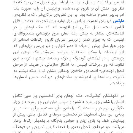
نیس بر اهمیت وسایل یا وسایط ارتباط برای تحول مدنی بود که به
ر وی، نقش آن بر تاریخ نهاده شده، و اینیس آن را به صورت یک
ر بدیهی مطرح ساخته بود. بر این نظریه‌ی فراتاریخی، که با نظریه‌ی
رکس
درباره‌ی اهمیت بنیادین ابزار تولید برای تحولات اجتماعی قابل
اس است، عامل دیگری نیز افزوده شد که مک لوهان را در
دیشه‌اش بیشتر به پیش راند؛ یعنی طرح پژوهشیِ بلندپروازانه‌ی
نیس، که به چیزی کمتر از بررسی سراپای تاریخ ارتباطات انسانی از
ار هزار سال پیش از میلاد تا عصر کنونی، و نیز بررسی ابزارهایی که
ن ارتباطات را ممکن ساخته‌اند، خرسند نمی‌شد. مک لوهان این
وهش را در کهکشان گوتنبرگ و درک رسانه‌ها پیشنهاد کرد؛ با این
اوت که وی، برخلاف اینیس، به اشکال سازمانی در هریک از مراحل
ول اجتماعی- اقتصادی علاقه‌ی چندانی نشان نداد، بلکه بیشتر به
ثیرات رسانه‌ها بر اندیشه و ساختارهای دریافت حسی انسان‌ها
داخت.
 «کهکشان گوتنبرگ»، مک لوهان برای نخستین بار سیر تکامل
سان را شامل چهار مرحله شمرد و سپس میان این چهار مرحله و چهار
رگونی مهم در رسانه‌ها، یک رابطه‌ی علّی مستقیم برقرار ساخت. بر
یه‌ی این مدل، انسان‌ها در نخستین مرحله‌ی تکامل، یعنی پیش از
دایش خط، به یاری زبان و حواس پنج‌گانه با یکدیگر ارتباط برقرار
‌کنند. دو مرحله‌ی تحول بعدی با ضعف کیفی تدریجی در فرهنگ