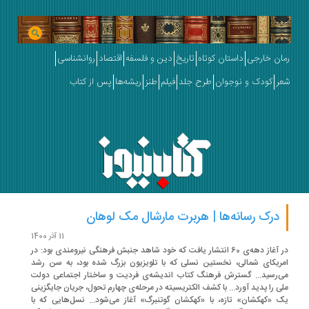
ان خارجی
داستان کوتاه
تاریخ
دین و فلسفه
اقتصاد
روانشناسی
ر
کودک و نوجوان
طرح جلد
فیلم
طنز
ریشه‌ها
پس از کتاب
درک رسانه‌ها | هربرت مارشال مک لوهان
11 آذر 1400
در آغاز دهه‌ی 60 انتشار یافت که خود شاهد جنبش فرهنگی نیرومندی بود: در
ریکای شمالی، نخستین نسلی که با تلویزیون بزرگ شده بود، به سن رشد
‌رسید... گسترش فرهنگ کتاب اندیشه‌ی فردیت و ساختار اجتماعی دولت
ی را پدید آورد... با کشف الکتریسیته در مرحله‌ی چهارم تحول، جریان جایگزینی
 «کهکشان» تازه، با «کهکشان گوتنبرگ» آغاز می‌شود... نسل‌هایی که با