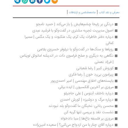
|
|
رفی و نقد کتاب
جامعه‌شناسی و ارتباطات
درنگی بر زلیخا چشم‌هایش را باز می‌کند | حمید نامجو
اصول مدیریت تجربه مشتری در گفت‌وگو با فرشید عبدی
درباره دفتر خاطرات یک کرم، یک عنکبوت و یک مگس | سمیرا 
کمالی
رویاها و سنگ‌ها در گفت‌وگو با نیلوفر خسروی بلالمی
نگاهی به دیگری و صلح فراسوی ذات در اندیشه امانوئل لویناس 
| فرزاد نعمتی
کوروش کبیر | رضا شعبانی 
پیرامون بی‌رد خون | رضا فکری
بایسته‌های اخلاق مهندسی | امیر احمدی‌پور
مروری بر آخرین کلکسیون | ایده برقی
درباره ناخلف آبنوس | علی حاجیلو 
درباره مرگ و دوشیزه | کورش احمدی
محسن رنانی: نخبگان ما گفت‌وگو بلد نبودند
نشست نقد و بررسی تنها گریه کن
مروری بر فلسفه باغ‌‏ها | سبا دادخواه
درباره آقای چنار با من ازدواج می‌کنی؟ | سعیده امین‌زاده