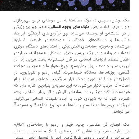
 لوهان، سپس در درک رسانه‌ها به این مرحله‌ی نوین می‌پردازد.
وان فرعی کتاب، یعنی
دنباله‌های وجود انسانی
، عنصر جبر بیولوژیکی
 در اندیشه‌ی او برجسته می‌سازد. وی نوآوری‌های فرهنگی، ابزارها،
شین‌ها و دستگاه‌های خودکار را «امتدادهای طبیعت انسان»
‌شمارد و به‌ویژه رسانه‌های الکترونیکی را امتدادهای دستگاه مرکزی
صاب می‌داند و در یک بررسی دقیق استدلالی همه‌جانبه، درباره‌ی
کال متعدد ارتباطات انسانی در قرن بیستم به بحث می‌پردازد. در
ن بررسی، جاده‌ها، پول، زمان‌سنج، چرخ، هواپیما و همچنین مجلات
اهی، روزنامه‌ها، دستگاه ضبط‌صوت، فیلم، رادیو و تلویزیون، در
ل‌های جداگانه، مورد بحث قرار می‌گیرند. جمله‌ی «رسانه پیام
ت» که مرتب تکرار می‌شود، به این نظریه‌ی بنیادین اشاره دارد که
دستاورد تکنولوژیکی باید رسانه‌ای باارزش و اثر زیبایی‌شناختی ویژه
رده شود که به شیوه‌ی خود، به ابعاد طبیعت انسانی می‌افزاید.
14
13
ن‌گونه بررسی‌ها به تقسیم رسانه‌ها به دو نوع «داغ»
و «سرد»
‌انجامد.
 لوهان فن عکاسی، چاپ، فیلم و رادیو را رسانه‌های «داغ»
‌شمارد؛ یعنی رسانه‌هایی که پیام‌های کاملاً مشخص را منتقل
‌سازند و ارزیابی‌ داده‌ها غربال‌کردن آنها را توسط انسان بسیار