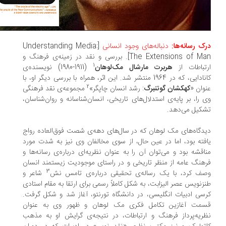
ک رسانه‌ها:
دنباله‌های وجود انسانی
[Understanding Media:
The Extensions of Man]. بررسی و نقد در زمینه‌ی فرهنگ و
1
تباطات از
هربرت مارشال مک‌لوهان
(1911-1980) نویسنده‌ی
کانادایی، که در 1964 منتشر شد. این اثر، همراه با بررسی دیگر او، با
2
وان «
کهکشان گوتنبرگ
: رشد انسان چاپگر»
مجموعه‌ی نقد فرهنگی
 را، بر پایه‌ی استدلال‌های تاریخی، انسان‌شناسانه و روان‌شناسان،
کیل می‌دهد.
دگاه‌های مک لوهان که در سال‌های دهه‌ی شصت فوق‌العاده رواج
فته بود، اما در عین حال، از سوی مخالفان وی نیز به شدت مورد
اقشه بود و می‌توان آن را به عنوان نظریه‌ای درباره‌ی رسانه‌ها و
هنگ عامه از منظر تاریخی و در راستای موجودیت زیستمند انسان
3
ف کرد، با یک رساله‌ی تحقیقی درباره‌ی تامس نش
شاعر و
زنویس عصر الیزابت، به شکل کاملاً رسمی برای ارتقا به مقام استادی
سی ادبیات انگلیسی، در دانشگاه تورنتو، آغاز شد و شکل گرفت.
مت آغازین تکامل فکری مک لوهان و ظهور وی به عنوان
ریه‌پرداز فرهنگ و ارتباطات، در نتیجه‌ی گرایش او به مذهب