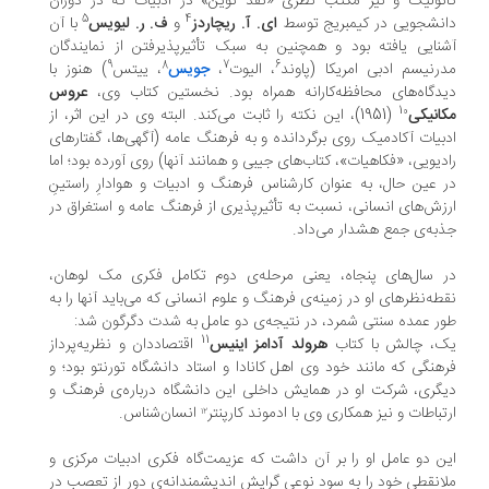
تولیک و نیز مکتب نظری «نقد نوین» در ادبیات که در دوران
5
4
نشجویی در کیمبریج توسط
ای. آ. ریچاردز
و
ف. ر. لیویس
با آن
نایی یافته بود و همچنین به سبک تأثیرپذیرفتن از نمایندگان
9
8
7
6
رنیسم ادبی امریکا (پاوند
، الیوت
،
جویس
، ییتس
) هنوز با
دگاه‌های محافظه‌کارانه همراه بود. نخستین کتاب وی،
عروس
10
انیکی
(1951)، این نکته را ثابت می‌کند. البته وی در این اثر، از
بیات آکادمیک روی برگردانده و به فرهنگ عامه (آگهی‌ها، گفتارهای
دیویی، «فکاهیات»، کتاب‌های جیبی و همانند آنها) روی آورده بود؛ اما
 عین حال، به عنوان کارشناس فرهنگ و ادبیات و هوادارِ راستینِ
زش‌های انسانی، نسبت به تأثیرپذیری از فرهنگ عامه و استغراق در
به‌ی جمع هشدار می‌داد.
 سال‌های پنجاه، یعنی مرحله‌ی دوم تکامل فکری مک لوهان،
طه‌نظرهای او در زمینه‌ی فرهنگ و علوم انسانی که می‌باید آنها را به
ر عمده سنتی شمرد، در نتیجه‌ی دو عامل به شدت دگرگون شد:
11
، چالش با کتاب
هرولد آدامز اینیس
اقتصاددان و نظریه‌پرداز
هنگی که مانند خود وی اهل کانادا و استاد دانشگاه تورنتو بود؛ و
گری، شرکت او در همایش داخلی این دانشگاه درباره‌ی فرهنگ و
تباطات و نیز همکاری وی با ادموند کارپنتر
انسان‌شناس.
12
ن دو عامل او را بر آن داشت که عزیمت‌گاه فکری ادبیات مرکزی و
انقطی خود را به سود نوعی گرایش اندیشمندانه‌ی دور از تعصب در