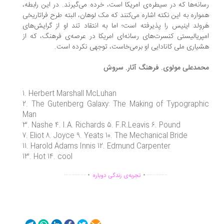
انه‌ها که در سیطره‌ی امریکا است، خرده می‌گیرند. در این رابطه،
واره به این نکته اشاره می‌کنند که مک لوهان، البته طرح فراتاریخی
رولد اینیس را پذیرفته است؛ اما به انتقاد تند او از گرایش‌های
پریالیستی کنسرت‌های رسانه‌ای امریکا در عرصه‌ی فرهنگ، که از
یاری ملی کانادایی او برمی‌خاست، توجهی نکرده است.
مدعلی مولوی. فرهنگ آثار. سروش
1. Herbert Marshall McLuhan
2. The Gutenberg Galaxy: The Making of Typograph
Man
3. Nashe 4. I.A. Richards 5. F.R.Leavis 6. Pound
7. Eliot 8. Joyce 9. Yeats 10. The Mechanical Bride
11. Harold Adams Innis 12. Edmund Carpenter
13. Hot 14. cool
.
.
...............
..............
تجربه‌ی زندگی دوباره