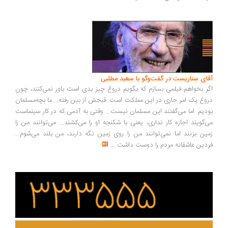
ای سناریست در گفت‌وگو با سعید مطلبی
ر بخواهم فیلمی بسازم که بگویم دروغ چیز بدی است باور نمی‌کنند، چون
وغ یک امر جاری در این مملکت است. قبحش از بین رفته... ما بچه‌مسلمان
دیم. اما می‌گفتند این مسلمان نیست... وقتی به آدمی که در کار سینماست
‌گویند اجازه کار نداری، یعنی با شکنجه او را می‌کشند... می‌توانند من را
ین بزنند اما نمی‌توانند من را روی زمین نگه دارند، من بلند می‌شوم...
دین عاشقانه مردم را دوست داشت
...