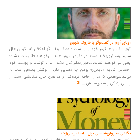
ونای آرام در گفت‌وگو با فاروک شهیچ
یی انسان‌ها ترمزِ خود را از دست داده‌اند و آن کُدِ اخلاقی که نگهبان عقل
یم بود، فروریخته است. در دنیای امروز، همه می‌خواهند فاشیست باشند؛
نی می‌خواهند نفرت، محورِ زندگی‌شان باشد... ما با گوشت و پوست خود
ساس کردیم «دیگری» بودن چه معنایی دارد... نوشتن پاسخی است به
‌عدالتی‌هایی که ما را احاطه کرده‌اند، و در عین حال، ستایشی است از
بایی زندگی و شادی‌هایش
...
اهی به روان‌شناسی پول | ایما موسی‌زاده
سان‌ها با ترس، طمع، امید، حسرت و مقایسه زندگی می‌کنند و همین