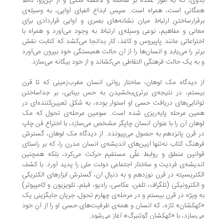
وی، که به طور عمده بر سامعه و لامسه متکی و از این‌رو، کاملاً
گانی است، همراه است. سپس ابداع الفبای آوایی، به وسیله‌ی
قرارساختنِ ارتباط میان نشانه‌های بصری و آوایی قراردادی برای
انی و مفاهیم، نوعی وسیله‌ی ارتباط به وجود می‌آورد و همراه با
تراعاتی مانند پاپیروس و کاغذ، کار بدانجا می‌کشد که کتابت نقش
تر را می‌یابد و انسان‌ها را از آن حالت همبستگی خود بیرون می‌آورد
به یک حالت فرهنگی التقاطی می‌کشاند و از خود بیگانه می‌سازد.
 دیدگاه مک لوهان، ساختار روانی انسان مغرب‌زمینی که تا قرن
ستم، در نتیجه‌ی برتری‌بخشیدن به حس بینایی، بر جداساختن
انایی‌های دریافت حسی او استوار بوده، به شکل تعیین‌کننده‌ای در
ین مرحله پایه‌ریزی شده است. سومین مرحله‌ی تحول که مک
هان آن را با عنوان انسان چاپگر مشخص می‌سازد، با اختراع فن چاپ
 قرن پانزدهم به حصول می‌پیوندد. از دیدگاه مک لوهان، گسترش
هنگ کتاب نه‌تنها آیین‌های اندیشه‌ی انسان مدرن را، که بر راستای
انین منطق و روابط علّی مستقیم حرکت می‌کرد، بلکه همچنین
دیشه‌ی فردیت و ساختار اجتماعی دولت ملی را پدید آورد. با کشف
کتریسیته در قرن نوزدهم و به دنبال آن، گسترش ابزارهای الکتریکی
الکترونیکی (تلگراف، تلفن، عکاسی، رادیو، فیلم، تلویزیون و کامپیوتر)
 ویژه در قرن بیستم و در مرحله‌ی چهارم تحول، جریان جایگزینی یک
هکشان» تازه، که انسان و همه‌ی ظرفیت‌های حسی او را از آنِ خود
‌سازد، با «کهکشان گوتنبرگ» آغاز می‌شود.