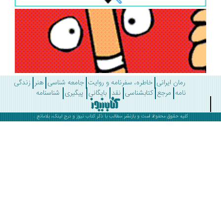
رمان ایرانی
خاطره، سفرنامه و روایت
جامعه شناسی
هنر
زندگی
نامه
مرجع
کتابشناسی
نقد
بایگانی
پیگیری
شناسنامه
کلیه حقوق محفوظ است و بازنشر مطالب با ذکر
کتاب نیوز
و درج لینک، بلامانع .