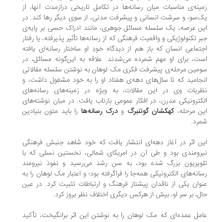
ینه‌ی مناسبات میان رسانه‌ها در تکامل تاریخی درازمدت آنها، از
‌سو، و سرشت انسانی و پیشرفت مدنی، از سوی دیگر رها کند. در
ن عرصه، یک سلسله مسائل جوهری، مانند ادراک حسی بر پایه‌ی
ر تکنولوژیکی و واقعیت فرهنگی که از رسانه‌ها تأثیر پذیرفته، یا رفتار
تماعی انسان که باز هم از دیدگاه خودِ او ساختار رسانه‌ای یافته
ت، برای او مهم شمرده می‌شدند. علاقه به این‌گونه مسائل، در
مین مرحله‌ی پیشرفت فکری مک لوهان به نوشتن سلسله مقالاتی
جامید که تا سال‌های دهه‌ی هفتاد او را به خود مشغول داشت، و
ریات وی در این مقالات، به ویژه در زمینه‌های رسانه‌های
کترونیکی مدرن، در افکار عمومی بازتاب یافت. در میان نوشته‌های
ن مرحله،
کهکشان گوتنبرگ
و
درک رسانه‌ها
را باید متون بنیادین
رد.
ن اثر در آغاز دهه‌ای انتشار یافت که خود شاهد جنبش فرهنگی
رومندی بود و طی آن در امریکای شمالی، نخستین نسلی که با
ویزیون بزرگ شده بود، به سن رشد می‌رسید و نفوذ نیرومند
انه‌های الکترونیکی همه‌جا را فراگرفته بود؛ و اعتبار مک لوهان را به
وان یکی از ناقدان پیشتاز فرهنگ و ارتباطات تثبیت کرد. در عین
ل، بر سر او، بیش از هرکس دیگری اختلاف نظر بروز کرد.
مل عمده‌ای که مک لوهان را به نوشتن این اثر برانگیخت، تأکید