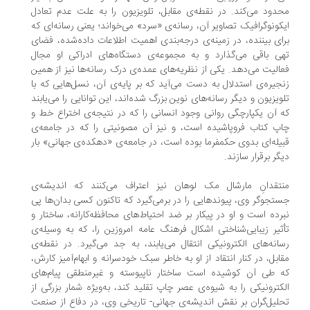
دود می‌کند. در نقطه‌ی مقابل، تلویزیون را به علت عدم تعادل
کونوگرافیک تصاویر آن، رسانه‌ی «سرد» می‌خواند؛ یعنی رسانه‌ای که
ای بیننده، در زمینه‌ی درجه‌بندی اهمیت اطلاعات داده‌شده، فضای
ی باقی می‌گذارد و به مجموعه‌ی دستگاه‌های ادراکی او مجال
الیت می‌دهد. یکی از نظریه‌های عمده‌ی درک رسانه‌ها نیز از همین
جیره‌ی استدلال به دست می‌آید که بر پایه‌ی آن، نسل‌هایی که با
ویزیون و دیگر رسانه‌های نوین بزرگ شده‌اند، این توانایی را می‌یابند
 آن یکپارچگی روانی وجود انسانی را که در نتیجه‌ی اختراع خط و
پ کتاب فروپاشیده است، و نیز آن مصونیتی را که در جامعه‌ی
یله‌ای بدوی حکمفرما بوده است، در جامعه‌ی «دهکده‌ی جهانی» بار
گر برقرار سازند.
تقدانِ مارشال مک لوهان نیز اعتراف می‌کنند که اندیشه‌ی
تجوگر وی، پیوندهایی را در برمی‌گیرد که تاکنون کسی بدان‌ها پی
رده است و او در پیکار بر ضد احتیاط‌های محافظه‌کارانه، ساختار و
ثیر زیبایی‌شناختی اشکال فرهنگ عامه امروزین را، که به وسیله‌ی
انه‌های الکترونیکی انتقال می‌یابند، به جد می‌گیرد. در نقطه‌ی
ابل، در کنار انتقاد از او به خاطر سبک خودسرانه و ابهام‌آمیز کارش،
 طی آن کوشیده است ساختار ناپیوسته و غیرمنطقی پیام‌های
کترونیکی را به شیوه‌ی عصر چاپ تقلید کند، به‌ویژه شمار بزرگی از
لیل‌گران بر نقش اندیشه‌ی جهانی- تاریخی وی، در دفاع از صنعت