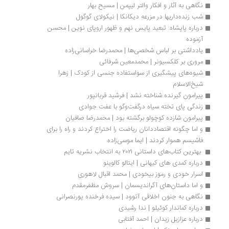
نگاهی به آثار و افکار والتر لیپمن | مسیح بهار
شب زنده‌داریها در مزرعه دیکانکا | نیکولای گوگول
درباره پاپشاه: تبعید پایس نهم و ظهور اروپای نوین | محسن 
آزموده
یادداشتی بر لباس شخصی‌ها | محمدرضا خراسانی‌زاده
مروری بر کلکسیونر | محمدمعین شرفائی
شیوه‌های پیشگیری از سواستفاده جنسی از کودک | زهرا 
شیخ‌الاسلام
پیرامون گیرنده شناخته نشد | فرشید قربانپور
زندگی پای تخته سیاه درگفت‌وگو با عفت جوادی
پیرامون شازده کوچولو برگشته بود | محمدرضا صافیان
و اما چگونه اقتصاددانان ریاضت را اختراع کردند و راه را برای 
فاشیسم هموار کردند | ایما موسی‌زاده
 بهترین کتاب‌های داستانی ۲۰۲۱ به انتخاب نشریه تایم
درباره کمدی های کیهانی | ایتالو کالوینو
اسرار خودی و رموز بیخودی | محمد اقبال لاهوری
و اما داستان‌های آگراندیسمان | سروش مظفرمقدم
نگاهی به جنون اخلاقی آتوود | سیده فرخنده پورنصرانی
درباره کماندار کوئیلو | ندا رشیدی
درباره عزازیل زیدان | احمد آفتابی