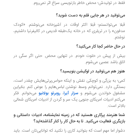
ط در تولیدش؛ محض خاطر بازنویسی سراغ اثر نمی‌روم.
‌توانید در هر جایی قلم به دست شوید؟
لا می‌توانستم؛ قبلا اکثر اوقات در آشپزخانه می‌نوشتم. «کودک
فون» را در تریلری که در خانه‌ یک‌طبقه قدیمی در کالیفرنیا داشتیم،
شتم.
 حال حاضر کجا کار می‌کنید؟
ش از پیش در خلوت خودم. در تنهایی محض. حتی اگر سگی در
اق باشد عصبی می‌شوم.
وز هم می‌توانید در لوکیشن بنویسید؟
ی؛ به بزرگی و کوچکی نقش و اینکه حواس‌پرتی‌هایش چقدر است،
تگی دارد. نمی‌توانم وسط نوشتن لباس‌هایم را عوض کنم. بنابراین
غول خواندن می‌شوم و
سزار آیرا
،
روبرتو بولانیو
می‌خوانم. فکر
‌کنم ادبیات امریکای جنوبی یک سر و گردن از ادبیات امریکای شمالی
لاتر است.
ا هنرمند پرکاری هستید که در زمینه نمایشنامه، ادبیات داستانی و
زیگری فعالیت می‌کنید. تا به حال کار را کنار گذاشته‌اید؟
وار اما مهم است که بتوانید کاری را نکنید که توانایی‌تان است. باید