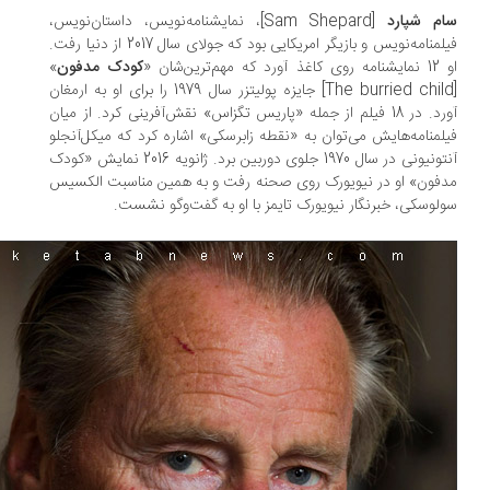
م شپارد
[Sam Shepard]، نمایشنامه‌نویس، داستان‌نویس،
فیلمنامه‌نویس و بازیگر امریکایی بود که جولای سال 2017 از دنیا رفت.
رد که مهم‌ترین‌شان «
کودک مدفون
»
[The burried child] جایزه پولیتزر سال 1979 را برای او به ارمغان
آورد. در 18 فیلم از جمله «پاریس تگزاس» نقش‌آفرینی کرد. از میان
لمنامه‌هایش می‌توان به «نقطه زابرسکی» اشاره کرد که میکل‌آنجلو
آنتونیونی در سال 1970 جلوی دوربین برد. ژانویه 2016 نمایش «کودک
فون» او در نیویورک روی صحنه رفت و به همین مناسبت الکسیس
لوسکی، خبرنگار نیویورک تایمز با او به گفت‌وگو نشست.