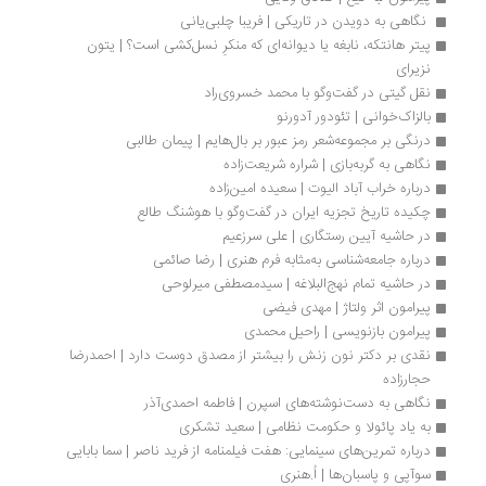
 نگاهی به دویدن در تاریکی | فریبا چلبی‌یانی
پیتر هانتکه، نابغه یا دیوانه‌ای که منکرِ نسل‌کشی است؟ | یتون 
نزیرای
نقل گیتی در گفت‌وگو با محمد خسروی‌راد
بالزاک‌خوانی | تئودور آدورنو
درنگی بر مجموعه‌شعر رمز عبور بر بال‌هایم | پیمان طالبی
نگاهی به گربه‌بازی | شراره شریعت‌زاده
درباره خراب آباد الیوت | سعیده امین‌زاده
چکیده تاریخ تجزیه ایران در گفت‌وگو با هوشنگ طالع
در حاشیه آیین رستگاری | علی سرزعیم
درباره جامعه‌شناسی به‌مثابه فرم هنری | رضا صائمی
در حاشیه تمام نهج‌البلاغه | سیدمصطفی میرلوحی
پیرامون اثر ولتاژ | مهدی فیضی 
پیرامون بازنویسی | راحیل محمدی
نقدی بر دکتر نون زنش را بیشتر از مصدق دوست دارد | احمدرضا 
حجارزاده
نگاهی به دست‌نوشته‌های اسپرن | فاطمه احمدی‌آذر
به یاد پائولا و حکومت نظامی | سعید تشکری 
درباره تمرین‌های سینمایی: هفت فیلمنامه از فرید ناصر | سما بابایی
سوآپی و پاسبان‌ها | اُ.هنری 