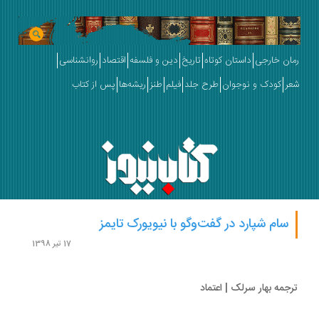
ان خارجی
داستان کوتاه
تاریخ
دین و فلسفه
اقتصاد
روانشناسی
ر
کودک و نوجوان
طرح جلد
فیلم
طنز
ریشه‌ها
پس از کتاب
سام شپارد در گفت‌وگو با نیویورک تایمز
17 تیر 1398
جمه بهار سرلک | اعتماد