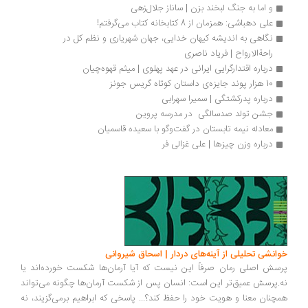
و اما به جنگ لبخند بزن | ساناز جلال‌زهی
علی دهباشی: همزمان از 8 کتابخانه کتاب می‌گرفتم!
نگاهی به اندیشه‌ کیهان ‌خدایی، جهان ‌شهریاری و نظم کل در 
راحةالارواح | فریاد ناصری
درباره اقتدارگرایی ایرانی در عهد پهلوی | میثم قهوه‌چیان
10 هزار پوند جایزه‌ی داستان کوتاه گریس جونز
درباره پدرکشتگی | سمیرا سهرابی
جشن تولد صدسالگی  در مدرسه پروین
معادله نیمه تابستان در گفت‌وگو با سعیده قاسمیان
درباره وزن چیزها | علی غزالی فر
انشی تحلیلی از آینه‌های دردار | اسحاق شیروانی
سش اصلی رمان صرفاً این نیست که آیا آرمان‌ها شکست خورده‌اند یا
.پرسش عمیق‌تر این است: انسان پس از شکست آرمان‌ها چگونه می‌تواند
چنان معنا و هویت خود را حفظ کند؟... پاسخی که ابراهیم برمی‌گزیند، نه