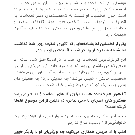
سیقی. می‌شود نحوه بلند شدن و پیچیدن زبان به دور خودش را
ساس کرد. پردردسرترین شخصیت برایم همواره «وینس» بوده
ت. چون شخصیت او نسبت به شخصیت‌های دیگر نمایشنامه به
وبیوگرافی نزدیک است؛ شخصیت‌های دیگر تکه‌تکه، ساخته و
داخته تخیل و پاره‌پاره‌اند. وینس شخصیتی است که خیلی به آدم‌ها
اهت دارد.
ی از نخستین نمایشنامه‌هایی که تاثیری شگرف روی شما گذاشت،
ایشنامه «سفر دراز روز در شب» اثر یوجین اونیل بود.
ن اثر بزرگ‌ترین نمایشنامه‌ای است که در امریکا خلق شده است. اما
فی که من داشتم این بود که ایده درام خانوادگی امریکایی را از بین
رم. روانکاوی پیچیده‌ای دارد؛ چون این اتفاق آن اتفاق روی می‌دهد و
صیت جایش را خیس می‌کند؟ چه اهمیتی دارد؟ چه اهمیتی دارد
تی جسد یک کودک در حیاط پشتی خاک شده است؟
ا هنوز هم خانواده هسته مرکزی کارهای شماست؟ به نظر می‌رسد
کاری‌‌های اخیرتان با «ابی تیه‌تر» در دابلین از این موضوع فاصله
فته است؟
، آخرین کاری که روی صحنه بردیم واریاسونی از «
اودیپ
» بود.
نوادگی‌تر از «اودیپ» سراغ نداریم.
لب با اد هریس همکاری می‌کنید؛ چه ویژگی‌ای او را بازیگر خوبی