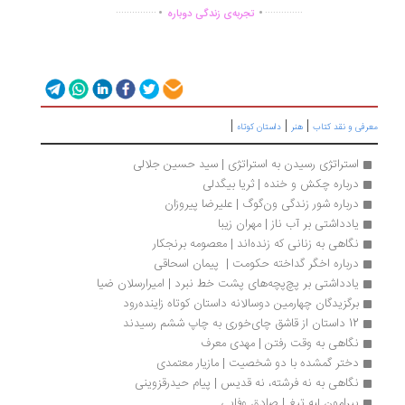
.
.
...............
..............
تجربه‌ی زندگی دوباره
|
|
|
رفی و نقد کتاب
هنر
داستان کوتاه
استراتژی رسیدن به استراتژی | سید حسین جلالی
درباره چکش و خنده | ثریا بیگدلی
درباره شور زندگی ون‌گوگ | علیرضا پیروزان
یادداشتی بر آب ناز | مهران زیبا
نگاهی به زنانی که زنده‌اند | معصومه برنجکار
درباره اخگر گداخته حکومت |  پیمان اسحاقی
یادداشتی بر پچ‌پچه‌های پشت خط نبرد | امیرارسلان ضیا
برگزیدگان چهارمین دوسالانه داستان کوتاه زاینده‌رود
12 داستان از قاشق چای‌خوری به چاپ ششم رسیدند
نگاهی به وقت رفتن | مهدی معرف
دختر گمشده با دو شخصیت | مازیار معتمدی
نگاهی به نه فرشته، نه قدیس | پیام حیدرقزوینی
پیرامون لبه تیغ | صادق وفایی