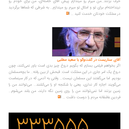
ف بزنند...من میرم رو میندازم پیش آقای خامنه‌ای، من برای خودم رو
نداخته‌ام برای تو و امثال تو میرم رو میندازم... به شرطی که شماها برگردید
 مملکت خودتان خدمت کنید
...
ای سناریست در گفت‌وگو با سعید مطلبی
ر بخواهم فیلمی بسازم که بگویم دروغ چیز بدی است باور نمی‌کنند، چون
وغ یک امر جاری در این مملکت است. قبحش از بین رفته... ما بچه‌مسلمان
دیم. اما می‌گفتند این مسلمان نیست... وقتی به آدمی که در کار سینماست
‌گویند اجازه کار نداری، یعنی با شکنجه او را می‌کشند... می‌توانند من را
ین بزنند اما نمی‌توانند من را روی زمین نگه دارند، من بلند می‌شوم...
دین عاشقانه مردم را دوست داشت
...