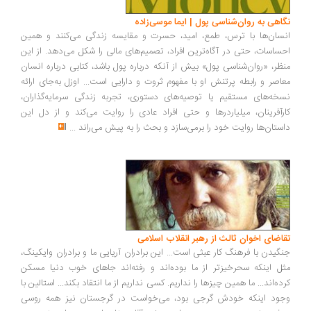
اهی به روان‌شناسی پول | ایما موسی‌زاده
سان‌ها با ترس، طمع، امید، حسرت و مقایسه زندگی می‌کنند و همین
ساسات، حتی در آگاه‌ترین افراد، تصمیم‌های مالی را شکل می‌دهد. از این
ظر، «روان‌شناسی پول» بیش از آنکه درباره پول باشد، کتابی درباره انسان
اصر و رابطه پرتنش او با مفهوم ثروت و دارایی است... اوزل به‌جای ارائه
خه‌های مستقیم یا توصیه‌های دستوری، تجربه زندگی سرمایه‌گذاران،
رآفرینان، میلیاردرها و حتی افراد عادی را روایت می‌کند و از دل این
ستان‌ها روایت خود را برمی‌سازد و بحث را به پیش می‌راند
...
اضای اخوان ثالث از رهبر انقلاب اسلامی
گیدن با فرهنگ کار عبثی است... این برادران آریایی ما و برادران وایکینگ،
ل اینکه سحرخیزتر از ما بوده‌اند و رفته‌اند جاهای خوب دنیا مسکن
ده‌اند... ما همین چیزها را نداریم. کسی نداریم از ما انتقاد بکند... استالین با
ود اینکه خودش گرجی بود، می‌خواست در گرجستان نیز همه روسی