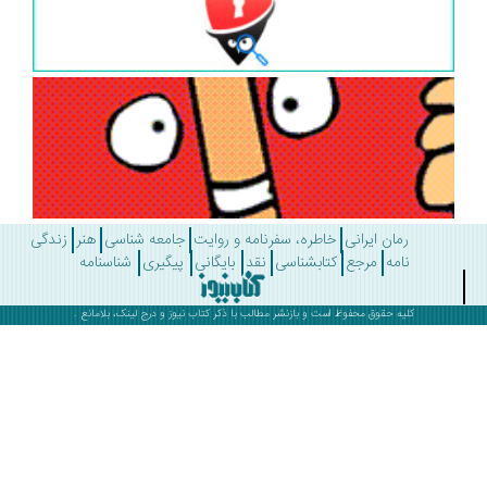
رمان ایرانی
خاطره، سفرنامه و روایت
جامعه شناسی
هنر
زندگی
نامه
مرجع
کتابشناسی
نقد
بایگانی
پیگیری
شناسنامه
کلیه حقوق محفوظ است و بازنشر مطالب با ذکر
کتاب نیوز
و درج لینک، بلامانع .