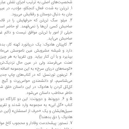
شخصیت‌های اصلی به ترتیب اجرای نقش‌ عبارت‌ا
1. تن‌تن: به شدت فعال، کنجکاو، مؤدب، در عین‌ح
جان‌ به‌ دنبال دوستان و رفقایش می‌رود.
2. میلو: سگ تن‌تن که حرفهایش را در قالب
صاحبش کسی آن‌ها را نمی‌فهمد. او حاضر است 
خیلی از امور با تن‌تن موافق نیست و دائم‌ غ
صاحبش می‌آید.
3. کاپیتان هادوک: یک دریانورد کهنه کار، بدد
دارد و شیشه‌ مشروبش عین ناموسش می‌ماند.
بپذیرد و با آن کنار بیاید. وی‌ تقریبا به هر چ
لعنت‌ می‌فرستد‌ ولی در عین حال نزدیک‌تر
«کوسه‌های دریای‌ سرخ» به این مجموعه اضافه ‌
4. تریفون تورنسل: که در کتاب‌های چاپ‌ جدید 
می‌شناسیم، او دانشمندی حواس‌پرت و گیج و
کل‌کل کردن با هادوک‌ در این داستان خلق‌ ش
خاطر مخاطب داستان‌ می‌شود.
5 و 6. دوپونط و دوپونت: این‌ دو‌ کارآگاه
کتاب «گل آبی» به مجموعه وارد شدند و تقریب
سبیل‌هایشان و یک «حرف از اسمشان» (این دو هم
هادوک را دق بدهند!)
7. نستور: پیشخدمت وفادار و محجوب‌ کاخ مول