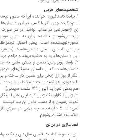
مخاطب معرفی می‌شود.
شخصیت‌های فرعی
1. بیانکا کاستافیوره‌: خواننده‌ اپرا که‌ معلوم 
اسم‌درکرده چون تقریبا کسی در این داستان‌ه
زنِ ازخودراضی در عذاب نباشد. در هر صورت‌ ک
وارد می‌شود و نماینده زنان به‌ عنوان موج
محور«نویسنده» است. یعنی احمق، تجمل‌طلب، 
چزاندن ناخدای‌ عصبی‌ داستان‌هاست (جواهرات
این داستان‌ها باید به‌ حاشیه بروند و مزاحم مردا
2. راستا پوپولوس: بدمن و نقش منفی‌ نه چندا
داستان‌هاست‌ که از‌ داستان «سیگارهای‌ فرعون» 
انگار از روز ازل ژنش برای همین کار ساخته و پ
تا حدودی هوشمند‌ است‌ و مخاطب‌‌ با وجود رابطه
هم بدش نمی‌آید (پرواز 714 مقصد سیدنی).
3. ژنرال آلکازار: یک ژنرال کودتاچی اهل‌‌ آمریکای
قدرت رسیدن و از‌ دست دادن آن بلد نیست. تن
نمی‌داند 5 دقیقه بعد چه بلایی‌ در‌ سرش‌
شکسته» آشنا می‌شویم.
فضاسازی‌ در‌ تن‌تن
این مجموعه کتاب‌ها فضای سال‌های جنگ‌ جهانی 