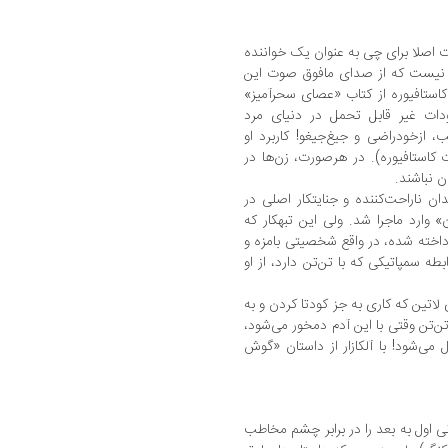
نیست اصلا برای چی به عنوان یک‌ خواننده
ا نیست که از صدای مافوق‌ صوت این
استافیوره‌ از کتاب «عصای‌ سحرآمیز»
ودات غیر قابل تحمل در دنیای‌ مرد
‌ازخودراضی و جیغ‌جیغو! کاربرد او
 کاستافیوره). در هرصورت، زن‌ها در
ن نباشند.
ن ناراحت‌کننده و جنایتکار اصلی در‌
وارد ماجرا‌ شد‌. ولی‌ این تبهکار که
رداخته شده، در واقع شخصیتی‌ بامزه و
 سمپاتیکی که با تن‌تن دارد‌، از‌ او
‌ لاتین‌ که کاری به جز کودتا کردن‌ و به
‌تن وقتی با این آدم دمخور می‌شود،
 نازل می‌شود! با آلکازار از داستان‌ «گوش
اول به بعد را در برابر چشم مخاطب‌‌