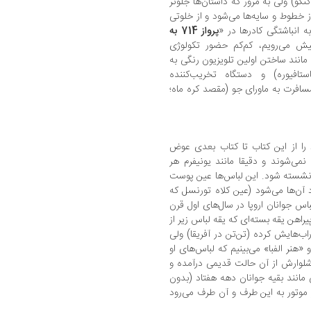
نگو) ولی به مرور که داستان‌ها‌ جلوتر‌
 از خطوط و سایه‌ها می‌شود و از خلوتی
ه انباشتگی کادرها در «
پرواز 714 به
یش‌ می‌رویم، کم‌کم حضور تکولوژی
انند ساختن اولین‌‌ تلویزیون‌ رنگی‌ به
افیوره) و دستگاه‌ تخریب‌کننده
مسافرت به ماورای جو (مقصد کره ماه؛
 را از این کتاب تا کتاب بعدی عوض
 نمی‌شوند و دقیقا مانند یونیفرم هر
بازنشسته شود. این لباس‌ها عین پوست
آن‌ها‌ می‌شود (عین کلاه تورنسل که
باس جوانان اروپا در سال‌های اول قرن
راهن‌ یقه‌ بسته‌ای‌ که یقه لباس زیر از
ب‌هایش کرده‌ (تن‌تن در آفریقا) ولی‌
 «هنر الفبا» می‌بینیم‌ که‌ لباس‌های او
 شبیه است و شلوارش از آن حالت‌ قدیمی‌ درآمده و
مانند‌ بقیه‌ جوانان دهه هفتاد (بدون
‌ زمانی حدود 50 سال) سوار موتور به این‌ طرف و آن‌ طرف‌ می‌رود