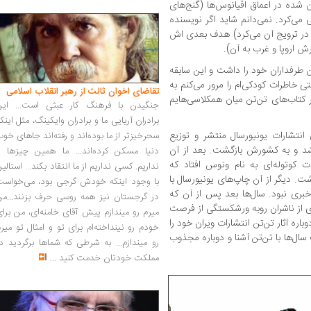
شده در اعماق‌ اقیانوس‌ها‌ (گنج‌های
 می‌کرد‌. نمی‌دانم شاید اگر نویسنده‌
 در ترویج آن می‌کرد) هدف بعدی‌ اش‌
رش‌ اروپا‌ و غرب‌ به آن).
ن طرفداران خود را داشت و این سابقه
 خاطرات کودکی‌ام‌ را‌ مرور‌ می‌کنم‌ به‌‌
تقاضای اخوان ثالث از رهبر انقلاب اسلامی
ر کتاب‌های تن‌تن میان همکلاسی‌هایم‌
جنگیدن با فرهنگ کار عبثی است... این
برادران آریایی ما و برادران وایکینگ، مثل اینک
 انتشارات یونیورسال منتشر و توزیع
سحرخیزتر از ما بوده‌اند و رفته‌اند جاهای خو
یل شد و به کشورش بازگشت. بعد از آن
دنیا مسکن کرده‌اند... ما همین چیزها را
کوتوله‌ای به نام ونوس افتاد که‌
نداریم. کسی نداریم از ما انتقاد بکند... استالی
ت. دیگر از آن چاپ‌های یونیورسال با
با وجود اینکه خودش گرجی بود، می‌خواست
خبری نبود. سال‌ها بعد پس از آن که‌
در گرجستان نیز همه روسی حرف بزنند...من
اری از ناشران روبه ورشکستگی از فرصت
میرم رو میندازم پیش آقای خامنه‌ای، من برا
ره آثار تن‌تن انتشارات ویران‌ خود را
خودم رو نینداخته‌ام برای تو و امثال تو میر
سال‌ها با تن‌تن آشنا و دوباره‌ مجذوب
رو میندازم... به شرطی که شماها برگردید د
مملکت خودتان خدمت کنید
...