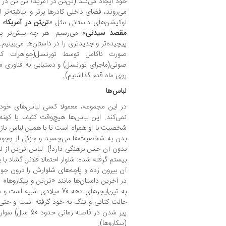
خود‌ ایجاد‌ می‌کند (تن‌تن در آمریکا؛ تن تن در ک
می‌روند‌، فضای داخلی کادرها پرتر و انباشته‌تر
لوکیشن‌های داستانی مثل‌‌ «
تن‌تن‌ در‌ آمریکا
» ب
مقصد سیدنی
» می‌رسیم. هر چه بیش‌تر‌ پ
پیچیده‌تر و جدیدتری را در داستان‌ها می‌بینیم. م
صورت ناکامل توسط تورنسل(جواهرات کاست
صوتی(ماجرای تورنسل) و دستیابی به‌ فناوری‌ 
روی ماه قدم گذاشتیم).
لباس‌ها
در‌ این‌ مجموعه‌، معمولا کسی لباس‌های خود
نمی‌کند. این لباس‌ها‌ هیچ‌وقت‌ کثیف یا کهنه
شخصیت‌ با او‌ همراه است‌ تا‌ با همین لباس 
بدن به شخصیت‌ها می‌چسبد و جزئی از‌ وجود‌ 
بدون آن حس برهنگی‌ دارد!). لباس تن‌تن‌ از‌ ل
بیستم گرفته شده: شلوار احتمالا فلانل گشاد با پی
آن بیرون زده و پاچه‌های شلوارش‌ را‌ درون جورا
در‌ آخرین‌ داستان‌ها مانند «تن‌تن و پیکاروها» و
به تین‌ایجرهای‌ دهه 70 میلادی
حالت کتانی و تنگ به‌ خود‌ گرفته است‌ و حتی‌ 
پیر‌ شدن‌ در فاصله
(پیکاروها).