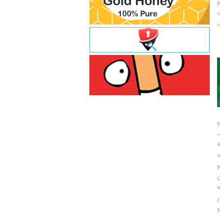
و
ت
ت
و
و
ر