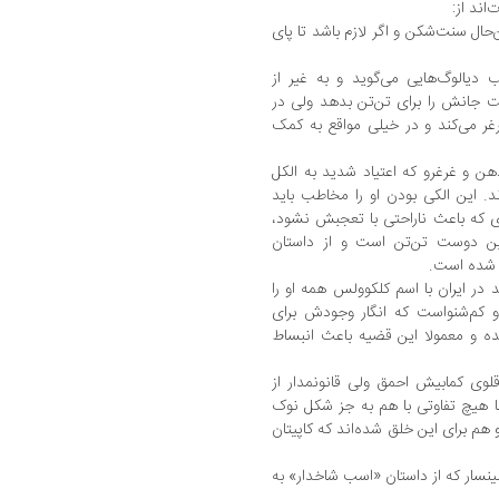
ند از:
ال سنت‌شکن و اگر‌ لازم‌ باشد تا پای‌
 دیالوگ‌هایی می‌گوید و به غیر از
جانش را برای تن‌تن بدهد‌ ولی‌ در
رغر می‌کند و در خیلی مواقع به کمک‌
هن و غرغرو که اعتیاد شدید به‌ الکل‌
 این الکی بودن او را مخاطب باید
یزی که‌ باعث ناراحتی با تعجبش نشود،
ین دوست‌ تن‌تن است و از داستان
‌شده‌ است.
در ایران با اسم کلکوولس‌ همه‌ او‌ را
 کم‌شنواست که انگار وجودش برای‌
ده و معمولا این قضیه باعث انبساط
‌ دوقلوی کمابیش احمق ولی قانونمدار از
ا هیچ تفاوتی با هم به جز شکل نوک‌
‌ برای این خلق شده‌اند که کاپیتان‌
ینسار که از داستان «اسب شاخدار» به