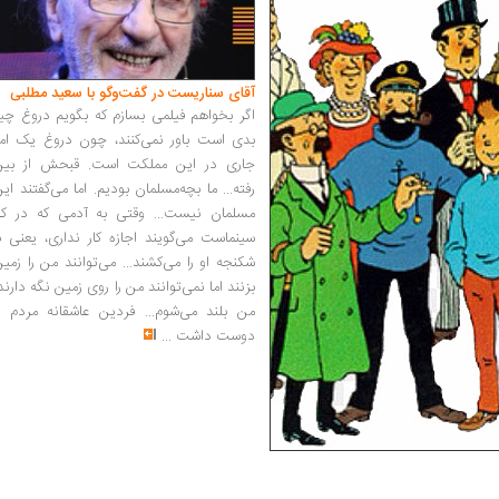
آقای سناریست در گفت‌وگو با سعید مطلبی
اگر بخواهم فیلمی بسازم که بگویم دروغ چی
بدی است باور نمی‌کنند، چون دروغ یک امر
جاری در این مملکت است. قبحش از بین
رفته... ما بچه‌مسلمان بودیم. اما می‌گفتند ای
مسلمان نیست... وقتی به آدمی که در کار
سینماست می‌گویند اجازه کار نداری، یعنی ب
شکنجه او را می‌کشند... می‌توانند من را زمی
بزنند اما نمی‌توانند من را روی زمین نگه دارند
من بلند می‌شوم... فردین عاشقانه مردم را
دوست داشت
...