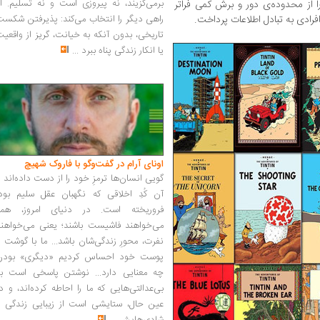
برمی‌گزیند، نه پیروزی است و نه تسلیم. ا
ا از محدوده‌ی دور و برش‌ کمی فراتر
افرادی به تبادل اطلاعات‌ پرداخت.
راهی دیگر را انتخاب می‌کند: پذیرفتن شکس
تاریخی، بدون آنکه به خیانت، گریز از واقعی
یا انکار زندگی پناه ببرد
...
اونای آرام در گفت‌وگو با فاروک شهیچ‭
گویی انسان‌ها ترمزِ خود را از دست داده‌اند 
آن کُدِ اخلاقی که نگهبان عقل سلیم بود،
فروریخته است. در دنیای امروز، همه
می‌خواهند فاشیست باشند؛ یعنی می‌خواهند
نفرت، محورِ زندگی‌شان باشد... ما با گوشت 
پوست خود احساس کردیم «دیگری» بودن
چه معنایی دارد... نوشتن پاسخی است به
بی‌عدالتی‌هایی که ما را احاطه کرده‌اند، و د
عین حال، ستایشی است از زیبایی زندگی و