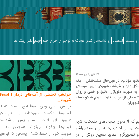
و فلسفه
اقتصاد
روانشناسی
شعر
کودک و نوجوان
طرح جلد
فیلم
طنز
ریشه‌ها
31 فروردین 1400
 کنجکاو، مؤدب، در عین‌حال سنت‌شکن... یک
ه‌ الکل‌ دارد و شیشه‌ مشروبش عین ناموسش
ه‌ صورت‌ دکوپاژی‌ دقیق‌ و خطی‌ و روان‌
خوانشی تحلیلی از آینه‌های دردار | اسحاق
ی‌ از‌ اعراب‌ ندارد... مردم به دو دسته‌
شیروانی
اوچران!
پرسش اصلی رمان صرفاً این نیست که آیا
آرمان‌ها شکست خورده‌اند یا نه.پرسش
عمیق‌تر این است: انسان پس از شکست
 که از درون پنجره‌های کتابخانه‌ شهر
آرمان‌ها چگونه می‌تواند همچنان معنا و
رق و باد‌ دوباره‌ به روی‌ صندلی‌اش
هویت خود را حفظ کند؟... پاسخی که ابراهی
و تصویرگری تقریبا همین‌ روش را در