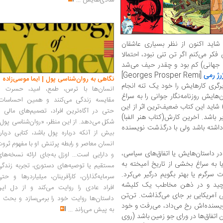
شادی‌هایش
...
Adventures of Tinti] شاید اکنون از نظر بسیاری عاشقان
کر می‌کنم اگر تن‌ تنی نبود، احتمالا
ی جهانی) کم بود و چقدر حیف می‌شد
رژ رمی
[Georges Prosper Remi]
نگاهی به روان‌شناسی پول | ایما موسی‌زاده
رگری‌ کارهایش را خود یک تنه انجام
انسان‌ها با ترس، طمع، امید، حسرت و
ن‌هایش‌ روزنامه‌نگار جوانی را به سراغ
مقایسه زندگی می‌کنند و همین احساسات،
 شاید این کتاب ضعیف‌ترین اثر از این‌
حتی در آگاه‌ترین افراد، تصمیم‌های مالی ر
‌ باشد. آخرین کارش(کتاب هنر الفبا)
شکل می‌دهد. از این منظر، «روان‌شناسی پول
 داشته باشد ولی با درگذشت‌ نویسنده
بیش از آنکه درباره پول باشد، کتابی دربار
انسان معاصر و رابطه پرتنش او با مفهوم ثرو
ن در داستان‌هایش یا اتفاق‌های سیاسی،
و دارایی است... اوزل به‌جای ارائه نسخه‌ها
 به سراغ بخشی‌ از‌ تاریخ‌ آمیخته به‌
مستقیم یا توصیه‌های دستوری، تجربه زندگی
 سرگرم یا بهتر بگویم درگیر می‌کرد.
سرمایه‌گذاران، کارآفرینان، میلیاردرها و حت
پیچید و در ذهن مخاطب یک‌ کلیشه‌‌
افراد عادی را روایت می‌کند و از دل این
تی آمریکایی بر جای می‌گذاشت‌. تن‌تن‌
داستان‌ها روایت خود را برمی‌سازد و بحث ر
ویسنده‌اش رخ می‌داد‌، می‌رفت‌ و خود
به پیش می‌راند
...
 اتفاق‌ها‌ در ورای جو زمین باشد‌ (روی