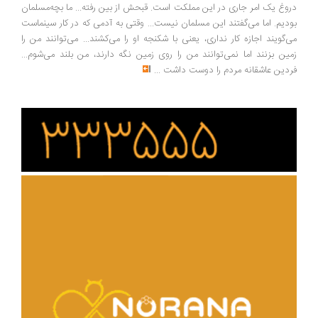
وغ یک امر جاری در این مملکت است. قبحش از بین رفته... ما بچه‌مسلمان
دیم. اما می‌گفتند این مسلمان نیست... وقتی به آدمی که در کار سینماست
‌گویند اجازه کار نداری، یعنی با شکنجه او را می‌کشند... می‌توانند من را
ین بزنند اما نمی‌توانند من را روی زمین نگه دارند، من بلند می‌شوم...
دین عاشقانه مردم را دوست داشت
...