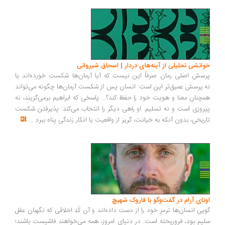
انشی تحلیلی از آینه‌های دردار | اسحاق شیروانی
سش اصلی رمان صرفاً این نیست که آیا آرمان‌ها شکست خورده‌اند یا
.پرسش عمیق‌تر این است: انسان پس از شکست آرمان‌ها چگونه می‌تواند
چنان معنا و هویت خود را حفظ کند؟... پاسخی که ابراهیم برمی‌گزیند، نه
روزی است و نه تسلیم. او راهی دیگر را انتخاب می‌کند: پذیرفتن شکست
ریخی، بدون آنکه به خیانت، گریز از واقعیت یا انکار زندگی پناه ببرد
...
ونای آرام در گفت‌وگو با فاروک شهیچ
یی انسان‌ها ترمزِ خود را از دست داده‌اند و آن کُدِ اخلاقی که نگهبان عقل
یم بود، فروریخته است. در دنیای امروز، همه می‌خواهند فاشیست باشند؛