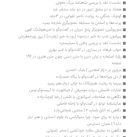
نشست نقد و بررسی شاهنامه بزرگ مغولی
هفتاد و دو مشق تنبور در دو جلد منتشر شد
کوچک جنگلی به روایت ناصر تقوایی در 3جلد
پرنده‌ها و آسمان به مسابقه تصویرگری شارجه رسید
سوریوگین؛ تصویرگر پنج دوران در گفت‌وگو با امیرهوشنگ للهی
پیرامون شب به‌ خیر دزدمونا (روز به‌ خیر ژولیت) | زری پورجعفریان
نشست نقد و بررسی وطن یا سیلیستره
خواب فرهاد در بیداری در گفت‌وگو با امیر بهاری
رؤیا، استعاره و زبان دین یا متن دینی چون متن هنری در 194 
صفحه
مروری بر درام اسلامی | بابک احمدی
از دل ویرانه‌ها در گفت‌وگو با پگاه صمدزاده 
سینما به روایت هیچکاک به چاپ دوازدهم رسید
تفکرات فلسفی درباره موسیقی از فیثاغورث تا آریستوگزنوس
نگاهی به عمله‌جات امپراتوری یا اشمُرز | رضا کوچک‌زاده
نمایشنامه توتو در گفت‌وگو با راحله فاضلی
نگاهی به اتاق شماره 6 | مجتبی شجاعی‌زاده
درباره نه برای سود: چرا دموکراسی به علوم انسانی و هنر نیاز 
دارد؟ | عمران دسترس
نگاهی به نمایش مغازه خودکشی | سحر ناسوتی