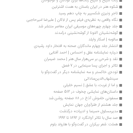
رنگ تاریخ‌ و تاریخ رنگ‌ها برای کودکان و نوجوانان
شکوه هنر در ایران باستان به همت اشترلین
تاجرِ ونیزی شکسپیر به چاپ دهم رسید
نگاه واقعی به نظریه‌ی فیلم پس از لاکان | علیرضا امیرحاجبی
جلد چهارم چهره‌های موسیقی ایران معاصر منتشر شد
گوشه‌نشینان آلتونا از گوشه‌نشینی درآمدند 
سالومه | اسکار وایلد 
انتشار جلد چهارم ماندگاران صحنه به افتخار داود رشیدی
درباره نمایشنامه عقل و احساس | احمد آفتابی
نقد و شرحی بر سی‌هزار سال هنر | محمد ضیمران
تئاتر و اجرای پسا سینمایی در 7 فصل
توده‌‌ی خاکستر و سه نمایشنامه‌ دیگر در گفت‌وگو با 
سیدشهاب‌الدین‌ساداتی
و اما از غربت، با عشق | نسیم خلیلی
داستان‌های نمایشی چخوف در 512 صفحه
سمفونی خاموش آذخ در ۸۸ صفحه روشن شد
جلد هشتم از طنزآوران جهان نمایش
مدیرمسئول «سینما و ادبیات» درگذشت
صد سال با تئاتر آوانگارد از 1892 تا 1992
هملت: شعر بیکران در گفت‌وگو با هارولد بلوم