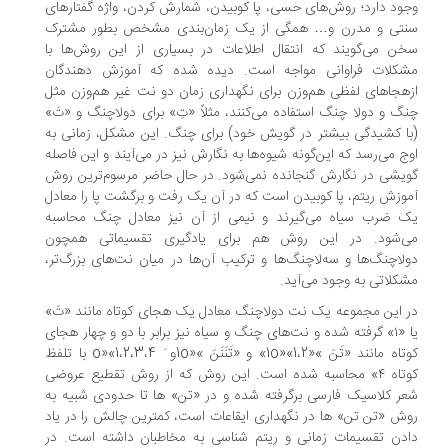
ود دارد؛ روش‌های حسی، پا کوبیدن، شمارش کردن، واژه گفتارهای
تی و مدرن و… همگی از یک زمان‌بندی مشخص بطور مشترک
ن می‌گویند که انتقال اطلاعات در بسیاری از این روش‌ها با
کلات فراوانی مواجه است. دیده شده که آموزش دهندگان
هجاهای لفظی هم‌وزن برای نگهداری زمان دو نت غیر هم‌وزن مثل
گ و دولا چنگ استفاده می‌کنند، مثلاً «تِ» برای دولاچنگ و «تَ»
ا کشیدگی بیشتر در گویش خود) برای چنگ. این مشکل، زمانی به
ج می‌رسد که این‌گونه شیوه‌ها به نگارش نیز در می‌آیند و این فاصله
یشی در نگارش گنجانده نمی‌شود. در حال حاضر مرسوم‌ترین روش
وزش ریتم، پا کوبیدن است که در آن یک رفت و برگشت پا را معادل
 ضرب سیاه می‌گیرند و نیمی از آن نیز معادل چنگ محاسبه
‌شود. در این روش هم برای یادگیری تقسیماتی همچون
لاچنگ‌ها و سه‌لاچنگ‌ها و ترکیب آن‌ها در میان نت‌های بزرگ‌تر،
کلاتی به وجود می‌آید.
 این مجموعه یک نت دولاچنگ معادل یک هجای کوتاه مانند «تَ»
یا «۱» گرفته شده و نت‌های چنگ و سیاه نیز برابر با دو و چهار هجای
کوتاه مانند «تَنَ »«1o»«1،2» و «تَنَنَنَ »«1oو َ o»«1،2،3،4 با تلفظ
کوتاه ۴» محاسبه شده است. این روش که از روش تقطیع عروضی
ر کلاسیک فارسی برگرفته شده و در «تن» ها تا حدودی شبیه به
ش «تن تن» ها در نگهداری ایقاعات است، کمترین چالش را در یاد
دن تقسیمات زمانی و ریتم شناسی به مخاطبان داشته است. در