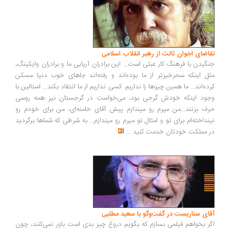
اضای اخوان ثالث از رهبر انقلاب اسلامی
گیدن با فرهنگ کار عبثی است... این برادران آریایی ما و برادران وایکینگ،
ل اینکه سحرخیزتر از ما بوده‌اند و رفته‌اند جاهای خوب دنیا مسکن
ده‌اند... ما همین چیزها را نداریم. کسی نداریم از ما انتقاد بکند... استالین با
ود اینکه خودش گرجی بود، می‌خواست در گرجستان نیز همه روسی
ف بزنند...من میرم رو میندازم پیش آقای خامنه‌ای، من برای خودم رو
نداخته‌ام برای تو و امثال تو میرم رو میندازم... به شرطی که شماها برگردید
 مملکت خودتان خدمت کنید
...
ای سناریست در گفت‌وگو با سعید مطلبی
ر بخواهم فیلمی بسازم که بگویم دروغ چیز بدی است باور نمی‌کنند، چون