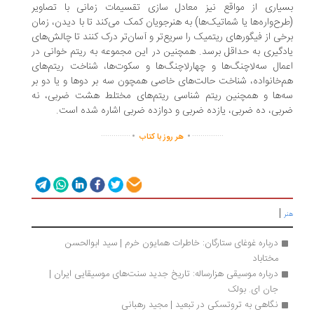
یاری از مواقع نیز معادل سازی تقسیمات زمانی با تصاویر
رح‌واره‌ها یا شماتیک‌ها) به هنرجویان کمک می‌کند تا با دیدن، زمان
خی از فیگورهای ریتمیک را سریع‌تر و آسان‌تر درک کنند تا چالش‌های
دگیری به حداقل برسد. همچنین در این مجموعه به ریتم خوانی در
مال سه‌لاچنگ‌ها و چهارلاچنگ‌ها و سکوت‌ها، شناخت ریتم‌های
‌خانواده، شناخت حالت‌های خاصی همچون سه بر دوها و یا دو بر
‌ها و همچنین ریتم شناسی ریتم‌های مختلط هشت ضربی، نه
بی، ده ضربی، یازده ضربی و دوازده ضربی اشاره شده است.
.
.
..............
...............
هر روز با کتاب
|
درباره غوغای ستارگان: خاطرات همایون خرم | سید ابوالحسن 
مختاباد
درباره موسیقی هزارساله: تاریخ جدید سنت‌های موسیقایی ایران | 
جان‌ ای. بولک
نگاهی به تروتسکی در تبعید | مجید رهبانی	