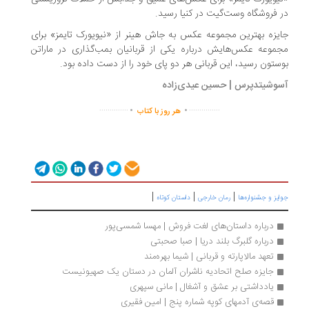
 فروشگاه وست‌گیت در کنیا رسید.
یزه بهترین مجموعه عکس به جاش هینر از «نیویورک تایمز» برای
موعه عکس‌هایش درباره یکی از قربانیان بمب‌گذاری در ماراتن
ستون رسید، این قربانی هر دو پای خود را از دست داده بود.
سوشیتدپرس
| حسین عیدی‌زاده
.
.
..............
...............
هر روز با کتاب
|
|
|
ایز و جشنواره‌ها
رمان خارجی
داستان کوتاه
درباره داستان‌های لغت فروش | مهسا شمسی‌پور
درباره گلبرگ بلند دریا | صبا صحبتی 
تعهد مالاپارته و قربانی | شيما بهره‌مند
جایزه صلح اتحادیه ناشران آلمان در دستان یک صهیونیست 
یادداشتی بر عشق و آشغال | مانی سپهری
قصه‌ی آدمهای کوپه شماره پنج | امین فقیری