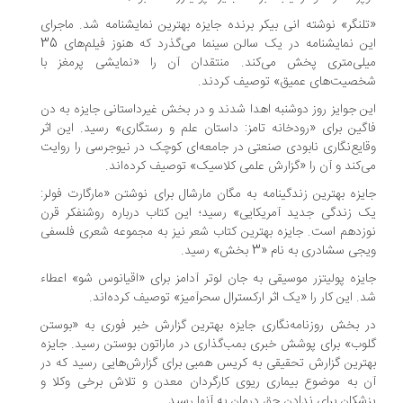
لنگر» نوشته انی بیکر برنده جایزه بهترین نمایشنامه شد. ماجرای
این نمایشنامه در یک سالن سینما می‌گذرد که هنوز فیلم‌های 35
یلی‌متری پخش می‌کند. منتقدان آن را «نمایشی پرمغز با
خصیت‌های عمیق» توصیف کردند.
ن جوایز روز دوشنبه اهدا شدند و در بخش غیرداستانی جایزه به دن
گین برای «رودخانه تامز: داستان علم و رستگاری» رسید. این اثر
ایع‌نگاری نابودی صنعتی در جامعه‌ای کوچک در نیوجرسی را روایت
‌کند و آن را «گزارش علمی کلاسیک» توصیف کرده‌اند.
یزه بهترین زندگینامه به مگان مارشال برای نوشتن «مارگارت فولر:
 زندگی جدید آمریکایی» رسید؛ این کتاب درباره روشنفکر قرن
زدهم است. جایزه بهترین کتاب شعر نیز به مجموعه شعری فلسفی
جی سشادری به نام «3 بخش» رسید.
یزه پولیتزر موسیقی به جان لوتر آدامز برای «اقیانوس شو» اعطاء
. این کار را «یک اثر ارکسترال سحرآمیز» توصیف کرده‌اند.
 بخش روزنامه‌نگاری جایزه بهترین گزارش خبر فوری به «بوستن
وب» برای پوشش خبری بمب‌گذاری در ماراتون بوستن رسید. جایزه
ترین گزارش تحقیقی به کریس همبی برای گزارش‌هایی رسید که در
 به موضوع بیماری ریوی کارگردان معدن و تلاش برخی وکلا و
شکان برای ندادن حق درمان به آنها رسید.