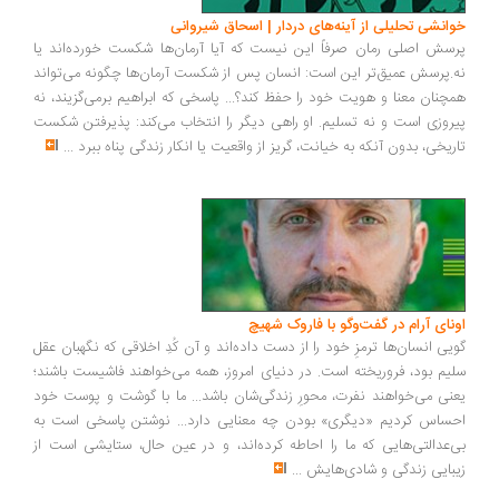
انشی تحلیلی از آینه‌های دردار | اسحاق شیروانی
سش اصلی رمان صرفاً این نیست که آیا آرمان‌ها شکست خورده‌اند یا
.پرسش عمیق‌تر این است: انسان پس از شکست آرمان‌ها چگونه می‌تواند
چنان معنا و هویت خود را حفظ کند؟... پاسخی که ابراهیم برمی‌گزیند، نه
روزی است و نه تسلیم. او راهی دیگر را انتخاب می‌کند: پذیرفتن شکست
ریخی، بدون آنکه به خیانت، گریز از واقعیت یا انکار زندگی پناه ببرد
...
ونای آرام در گفت‌وگو با فاروک شهیچ
یی انسان‌ها ترمزِ خود را از دست داده‌اند و آن کُدِ اخلاقی که نگهبان عقل
یم بود، فروریخته است. در دنیای امروز، همه می‌خواهند فاشیست باشند؛
نی می‌خواهند نفرت، محورِ زندگی‌شان باشد... ما با گوشت و پوست خود
ساس کردیم «دیگری» بودن چه معنایی دارد... نوشتن پاسخی است به
‌عدالتی‌هایی که ما را احاطه کرده‌اند، و در عین حال، ستایشی است از
بایی زندگی و شادی‌هایش
...