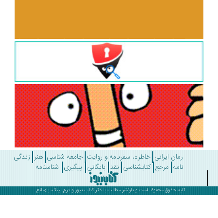
رمان ایرانی
خاطره، سفرنامه و روایت
جامعه شناسی
هنر
زندگی
نامه
مرجع
کتابشناسی
نقد
بایگانی
پیگیری
شناسنامه
کلیه حقوق محفوظ است و بازنشر مطالب با ذکر
کتاب نیوز
و درج لینک، بلامانع .