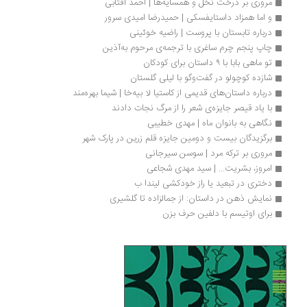
مروری بر درخت نخل و همسایه‌ها | احمد آفتابی
و اما همزاد داستایفسکی | حمیدرضا امیدی سرور
درباره تابستان با پروست | راضیه خوئینی
چاپ پنجم چرم ساغری با ترجمه‌ی مرحوم به‌آذین
تو ماهی بابا با ۹ داستان برای کودکان
شازده کوچولو در گفت‌وگو با لیلی گلستان
درباره داستان‌های قدیمی از کاستیا لا بیه‌خا | شیما بهره‌مند
با یاد قیصر جایزه‌ی شعر را از مرگ نجات دادند
نگاهی به بانوان ماه | مهدی خطیبی
برگزیدگان بیست و دومین جایزه قلم زرین در پارک شهر
مروری بر ترکه مرد | سوسن سیرجانی
امروز، بشریت... | سید مهدی شجاعی
دختری در تبعید یا راز خودکشی لیندا ب
نمایش ذهن در داستان: از جمالزاده تا گلشیری
برای اوتیسم با دلفین حرف بزن