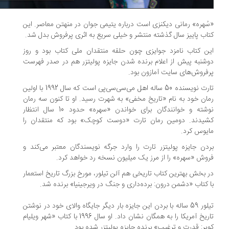
ُهره» رمانی دیکنزی است درباره یتیمی جوان در منهتن معاصر. این
اب پاییز سال گذشته منتشر و خیلی سریع به اثری پرفروش بدل شد.
ن کتاب نامزد جوایزی چون حلقه منتقدان ملی کتاب بود و روز
شنبه پیش از اعلام برنده شدن جایزه پولیتزر هم در صدر فهرست
فروش‌های سایت آمازون بود.
تارت نویسنده 50 ساله اهل می‌سی‌سی‌پی است که سال 1992 با اولین
ان خود به نام «تاریخ مخفی» به شهرت رسید. او تا کنون سه رمان
نوشته و خوانندگان برای خواندن «سهره» حدود 10 سال انتظار
شیدند. دومین رمان تارت «دوست کوچک» بود که منتقدان را
یوس کرد.
دن جایزه پولیتزر تارت را وارد جرگه نویسندگان معتبر می‌کند و
وش «سهره» را از مرز یک میلیون نسخه رد خواهد کرد.
 بخش بهترین کتاب تاریخی هم آلن تیلور، مورخ بزرگ تاریخ استعمار
 کتاب «دشمن درون: برده‌داری و جنگ در ویرجینیا» برنده شد.
تیلور 59 ساله با بردن این جایزه بار دیگر جایگاه والای خود در نوشتن
تاریخ آمریکا را به همگان نشان داد. او سال 1996 با کتاب «شهر ویلیام
پر: قدرت و ترغیب» برنده جایزه پولیتزر شده بود.