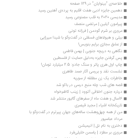
خلاصه‌ی "بینوایان" در 129 صفحه 
دهمین جایزه ادبی هفت اقلیم به پرده‌ی آهنین رسید
مدیسی 2020 به قلب مصنوعی رسید
پیرامون آیلین | مرتضی منصف
مروری بر شرم گودمن | فرزانه تونی
بیلی و هیولاهای فسقلی در گفت‌وگو با شیدا میرزایی
از عشق مجازی برایم بنویس!
نگاهی به دریچه جنوبی | بهمن فاطمی
پس گرفتن جایزه به‌دلیل حمایت از فلسطین 
چاپ اول هری پاتر و سنگ جادو: 2.5 میلیارد تومان!
نشست نقد و بررسی آثار صمد طاهری
خاطرات یک زن مطلقه از سوریه
قصه های شب چله منبع درسی در باکو شد
درباره جنون اخلاقی آتوود | زینب کاظم‌خواه 
16سال و هفت‌ ماه از سفرهای گالیور منتشر شد
تاریكخانه‌ اشیاء | مجید قیصری
من از همه‌ چهل‌وهشت ساله‌های جهان پیرترم در گفت‌وگو با 
مرداد عباسپور 
دختری به نام نل | انیمیشن
مروری بر مطرّد | یاسمن خلیلی‌فرد