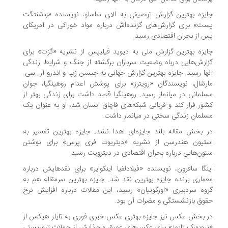
یزه بهترین گزارش توصیفی به الای ساسلو، نویسنده «واشنتگت
ت» برای گزارش‌های گزنده‌اش درباره مواد خوراکی در آمریکای
 از بحران اقتصادی رسید.
یزه بهترین گزارش ملی به دیوید فیلیپس از نشریه «گزت» برای
ارش‌هایی درباه وضعیت سربازان برگشته از جنگ و شرایط زندگی
ها رسید. جایزه بهترین گزارش جهانی به جیسن زپ و اندرو آر. سی.
رشال، نویسندگان «رویترز» برای پوشش اعدام روهینگیا، جوان
لمانی در میانمار رسید. روهینگیا قصد داشت برای زندگی بهتر از
ور فرار کند و قربانی شبکه‌های قاچاق انسان شد، او به عنوان یک
لمان زندگی سختی در میانمار داشت.
 بخش مقاله بلند جایزه‌ای اهدا نشد. جایزه بهترین تفسیر به
ستیون هندرسن از نشریه «دیتریوت فری پرس» برای نوشتن
ون‌هایی درباره بحران اقتصادی در دیترویت رسید.
نگا سافرون، نویسنده «فیلادلفیا اینکوایر» برای نقدهایش درباره
ماری برنده جایزه بهترین نقد شد. جایزه بهترین سرمقاله هم به
وه سردبیری «اورگونیان» رسید، این مقالات درباره افزایش نرخ
وق بازنشستگی و مضرات آن بود.
 بخش عکس نیز جایزه بهتری عکس خبری فوری به تایلر هیکس از
یویورک تایمز» برای عکس‌های عمیق و جذابش از حملات تروریستی