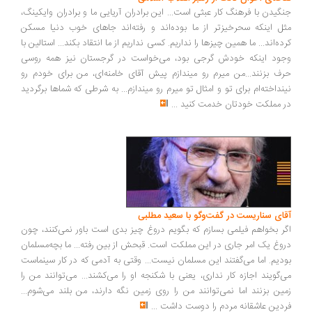
گیدن با فرهنگ کار عبثی است... این برادران آریایی ما و برادران وایکینگ،
ل اینکه سحرخیزتر از ما بوده‌اند و رفته‌اند جاهای خوب دنیا مسکن
ده‌اند... ما همین چیزها را نداریم. کسی نداریم از ما انتقاد بکند... استالین با
ود اینکه خودش گرجی بود، می‌خواست در گرجستان نیز همه روسی
ف بزنند...من میرم رو میندازم پیش آقای خامنه‌ای، من برای خودم رو
نداخته‌ام برای تو و امثال تو میرم رو میندازم... به شرطی که شماها برگردید
 مملکت خودتان خدمت کنید
...
ای سناریست در گفت‌وگو با سعید مطلبی
ر بخواهم فیلمی بسازم که بگویم دروغ چیز بدی است باور نمی‌کنند، چون
وغ یک امر جاری در این مملکت است. قبحش از بین رفته... ما بچه‌مسلمان
دیم. اما می‌گفتند این مسلمان نیست... وقتی به آدمی که در کار سینماست
‌گویند اجازه کار نداری، یعنی با شکنجه او را می‌کشند... می‌توانند من را
ین بزنند اما نمی‌توانند من را روی زمین نگه دارند، من بلند می‌شوم...
دین عاشقانه مردم را دوست داشت
...