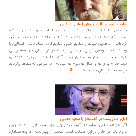
تقاضای اخوان ثالث از رهبر انقلاب اسلامی
جنگیدن با فرهنگ کار عبثی است... این برادران آریایی ما و برادران وایکینگ،
مثل اینکه سحرخیزتر از ما بوده‌اند و رفته‌اند جاهای خوب دنیا مسکن
کرده‌اند... ما همین چیزها را نداریم. کسی نداریم از ما انتقاد بکند... استالین با
وجود اینکه خودش گرجی بود، می‌خواست در گرجستان نیز همه روسی
حرف بزنند...من میرم رو میندازم پیش آقای خامنه‌ای، من برای خودم رو
نینداخته‌ام برای تو و امثال تو میرم رو میندازم... به شرطی که شماها برگردید
در مملکت خودتان خدمت کنید
...
آقای سناریست در گفت‌وگو با سعید مطلبی
اگر بخواهم فیلمی بسازم که بگویم دروغ چیز بدی است باور نمی‌کنند، چون
دروغ یک امر جاری در این مملکت است. قبحش از بین رفته... ما بچه‌مسلمان