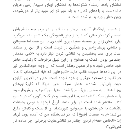
تماشای بادها رفتند/ شکوفه‌ها به تماشای آبهای سپید/ زمین عریان
مانده‌ست و باغ‌های گمان/ و یاد مهر تو‌ ای مهربان‌تر از خورشید»،
چون دعایی ورد زبانم شده است.»
از همین پاره‌گفتار آغازین می‌توان نقاش را در برابر بوم نقاشی‌اش
تجسم کرد، در حالی که دارد از جان‌پناه‌بودگی یک شعر مدد می‌گیرد
برای نقش زدن بر صفحه سفید، برای آفریدن. با این همه اما همچنان
او نقاشی پریشان‌احوال و غمگین در غربت است و از این رو معتقد
است برای معنا بخشیدن به نقاشی کردن نیاز دارد به «کمی مددکار
اجتماعی بودن، کمک به همنوع و از این قبیل مزخرفات تا رضایت خاطر
خود حاصل شود.» و از همین رهگذر است که آن وجه خودانتقادی نیز
در این نامه‌ها صورت غالب دارد: «تابلوهایی که قبلا کشیده‌ام، تا حالا
جز تقلید و مسخره دیگران و خود نبوده است. حتی در آخرین تابلوی
خود، پاپ‌آرتی شده‌ام. همان سبک اخیر امریکا که کاریکاتورهای
روزنامه‌ها را به معنایی بزرگ می‌کشند. منتها من آدم‌های ریش‌دار خود
را به همان سبک کشیده‌ام.» با این همه او در گفت‌وگویی که در همین
کتاب منتشر شده است در برابر انتقاد فروغ فرخزاد با نوعی رهیافت
بازگشت به خویشتن، با امیدواری شورمندانه‌ای از سبک و کارش دفاع
می‌کند: «یادم هست (فروغ) که در نمایشگاه من که آمده بود، فریاد
زد: «الخاص خفه‌ام کردی. چقدر در نقاشی‌هایت پرحرفی. چرا ساده کار
نمی‌کنی؟»