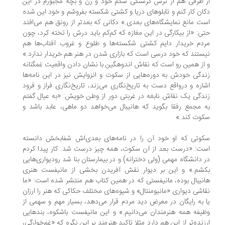
از طرفی هم از ترس گرسنگی شکم خود و زن و بچه مجبورم در این
دکان کار کنم و تابلوهای دریا و کشتی شکسته بفروشم و خود این شده
است مانع نمایشگاه‌های بعدی.» دکانی که بعدتر از رونق هم می‌افتد
حتی: «از بیکارگی در این مغازه که کم‌کم باید درش را تخته کرد، چون
مردم خریدار دایم کشتی شکسته‌ها و طلوع و غروب آفتاب‌ها هم
نیستند که خود درسی است که بازاری شدن در هنر هم خریدار ندارد.»
و از همین رو است که نقاش اندوهگین با نشان دادن واقعیت غمگنانه
زندگی خودش به دوره‌هایی از سکوت و انزوایش نیز در این نامه‌ها
اشاره و درواقع دست به تاریخ‌نگاری می‌زند، تاریخ‌نگاری فراز و فرود
زندگی یک نقاش نابغه در غربتی دور از وطن خویش: «به عیال گفتم
به مجمع رفقا بگوید که هانیبال می‌خواهد دو ماهی، عابد باشد و
سکوت کند.»
سکوتی که او خود آن را در نامه‌های بعدی‌اش شفابخش دانسته
است: «درست بعد از آن سکوت، همه ‌چیز درست شد. کار پیدا کردم
در دانشگاه مهمی (ولی دخترانه) و در بیمارستان بنا شد رودیواری‌هایی
بکشم.» و این بر دیوار نقش آفریدن بخشی از مانیفست هنری
هانیبال بوده، مانیفستی که در همین کتاب هم منتشر شده است: «ما
نقاشی دیواری «مانیومنتال» و شیوه‌های مختلف حکاکی که هنر را ارزان
یا به رایگان در معرض دید مردم قرار می‌دهد، بسیار مهم و سهمی از
وظیفه همه هنرمندان می‌دانیم.» و این مانیفست باشکوه، بندهایی
ارزنده‌تر از این هم دارد مثلا تاکید هنرمند بر این نگره که «غم‌خوارگی،