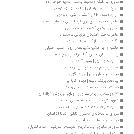
مروری بر طبقه و محیط‌زیست | نسیم طواف زاده
تاریخ بیداری ایرانیان |  ناظم الاسلام کرمانی
درباره صورت فلکی گمشده | شیما جوادی
خاطرات میلاد بدری روی تپه العیس به چاپ دوم رسید
نظری بر وقایع کلاغیه | نیره رحمانی
خاطرات طنز رزمندگان مرزبانی با سیلوانا
نگاهی به جزء از کل | مجتبی مقدم
حاشیه‌ای بر حاشیه‌نشین‌های اروپا | نسیم خلیلی
رویا تیموریان: جهان "دا" فراتر از جهان ماست
درباره جنون روز | رسول آبادیان
 شکسپیر هم یک حقوقدان بوده است 
مروری بر جوان خام | جواد لگزیان
پیرامون برفک دلیلو | مهدی کربلایی
هملت به چاپ بیست و پنجم رسید
۲۲ چهارمضراب برای سنتور با اجرای مهرنوش ذوالفقاری 
کافورپوش به روایت عالیه عطایی | فیلم
درباره هنر فیلم کوتاه داستانی | رضا صائمی
مروری بر سه‌گانه‌ی دختران کابلی | کیانا اکرامیان
مروری بر مریما | احمد آفتابی
مرورِ در سایه‌ی آینده، تاریخ اندیشه‌ی مدرنیته | جواد لگزیان
آنک آن یتیم نظرکرده رمان نیست!