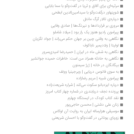
مرثیه‌ای برای آفاق و ثریا در گفت‌وگو با سما بابایی
شوپنهاور درگفت‌وگو با سیدامین‌الدین ابطحی
درباره‌ی تالار گرگ مانتل
مروری بر قراردادها و نیرنگ‌ها | صادق وفایی
پیرامون رادیو هنوز یک راز بود | میلاد شاملو
نگاهی به وقتی چین بر جهان حکم می‌راند | جواد لگزیان
لولیتا | ولادیمیر ناباکوف
نگاهی به شش ماه در ایران | حمیدرضا امیدی‌سرور
نگاهی به حادثه همزاد من است: خاطرات حمیده جوانشیر
بیگانگان در خانه | ژرژ سیمنون
به سوی فانوس دریایی | ویرجینیا وولف
پیرامون شبیه | مریم رضازاده
درباره ایزدبانو سکوت می‌کند | شراره شریعت‌زاده
پرونده نجف دریابندری در شماره چهار کتاب امروز
نقد کتاب کودک در ایستگاه چهارم
زنان علی دشتی | محسن حاجی‌پور
موسیقی هزارساله ایران به روایت آن لوکاس 
زوربای یونانی در گفت‌وگو با احسان شریعتی