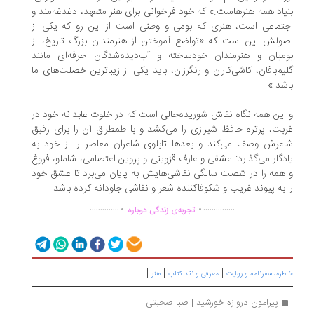
بنیاد همه هنرهاست.» که خود فراخوانی برای هنر متعهد، دغدغه‌مند و
اجتماعی است، هنری که بومی‌ و وطنی است از این رو که یکی از
اصولش این است که «تواضع آموختن از هنرمندان بزرگ تاریخ، از
بومیان و هنرمندان خودساخته و آب‌دیده‌شدگان حرفه‌ای مانند
گلیم‌بافان، کاشی‌کاران و رنگرزان، باید یکی از زیباترین خصلت‌های ما
باشد.»
و این همه نگاه نقاش شوریده‌حالی است که در خلوت عابدانه خود در
غربت، پرتره حافظ شیرازی را می‌کشد و با طمطراق آن را برای رفیق
شاعرش وصف می‌کند و بعدها تابلوی شاعران معاصر را از خود به
یادگار می‌گذارد: عشقی و عارف قزوینی و پروین اعتصامی، شاملو، فروغ
و همه را در شصت ‌سالگی نقاشی‌هایش به پایان می‌برد تا عشق خود
را به پیوند غریب و شکوفاکننده شعر و نقاشی جاودانه کرده باشد.
.
.
..............
...............
تجربه‌ی زندگی دوباره
|
|
|
خاطره، سفرنامه‌ و روایت
معرفی و نقد کتاب
هنر
پیرامون دروازه خورشید | صبا صحبتی