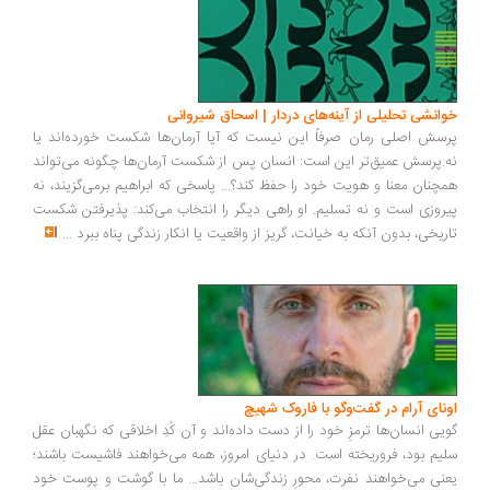
خوانشی تحلیلی از آینه‌های دردار | اسحاق شیروانی
پرسش اصلی رمان صرفاً این نیست که آیا آرمان‌ها شکست خورده‌اند یا
نه.پرسش عمیق‌تر این است: انسان پس از شکست آرمان‌ها چگونه می‌تواند
همچنان معنا و هویت خود را حفظ کند؟... پاسخی که ابراهیم برمی‌گزیند، نه
پیروزی است و نه تسلیم. او راهی دیگر را انتخاب می‌کند: پذیرفتن شکست
تاریخی، بدون آنکه به خیانت، گریز از واقعیت یا انکار زندگی پناه ببرد
...
اونای آرام در گفت‌وگو با فاروک شهیچ‭
گویی انسان‌ها ترمزِ خود را از دست داده‌اند و آن کُدِ اخلاقی که نگهبان عقل
سلیم بود، فروریخته است. در دنیای امروز، همه می‌خواهند فاشیست باشند؛
یعنی می‌خواهند نفرت، محورِ زندگی‌شان باشد... ما با گوشت و پوست خود