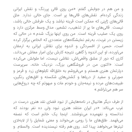
و من هم در جوابش گفتم: «من روی قالی پررنگ و نقش ایرانی
زندگی کرده‌ام. نقش‌های قالی‌ها پر است. جای خالی ندارد. مثل
قالی‌های ژاپنی که ممکن است قرینه نباشد و یک طرفش خالی باشد،
نیست. قالی‌های ما پر از تذهیب، تشعیر، مدال وسط مرکزی دارد و
روی یک صلیب قرینه است. من روی اینها بزرگ شدم.» در حالی که
زیستن در غربت، به‌رغم نمایشگاه‌های متعددی که الخاص برگزار کرده
است، حسی از افسردگی و اندوه برای نقاش ایرانی به ارمغان
می‌آورده، او این اندوه را گاهی نتیجه کارش برای امرار معاش می‌داند،
کاری که دور از عشق واقعی‌اش، نقاشی نیست، اما ملولش می‌کرده
است: «اکنون من در فروشگاهی بزرگ، نزدیک خانه، سرپرست
دپارتمان هنری هستم و می‌فروشم به خلق‌الله تابلوهای زرد و قرمز و
صورتی و سفید از دریاها و کشتی‌های شکسته و افق‌های رنگین،
طبیعت‌های مرده و نیمه‌جان و خودم مات و مبهوتم که چه دروغ‌هایی
سر هم می‌تراشم.»
از طرف دیگر هانیبال در نامه‌هایش از نبود فضای نقد هنری درست در
غرب می‌نالد: «در ایران منتقد هنری نبود ولی ده نفر بودند که
ندانسته و نفهمیده می‌نوشتند. اینجا یک خانم است که نصفه
می‌فهمد. طاق‌های ما را رومی می‌خواند و معنی شمایل را از لابه‌لای
تیترها می‌خواهد پیدا کند. روی هم رفته نپسندیده است. والسلام. و