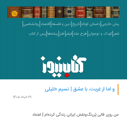
رمان خارجی
داستان کوتاه
تاریخ
دین و فلسفه
اقتصاد
روانشناسی
شعر
کودک و نوجوان
طرح جلد
فیلم
طنز
ریشه‌ها
پس از کتاب
و اما از غربت، با عشق | نسیم خلیلی
31 خرداد 1405
من روی قالی پُررنگ‌ونقش ایرانی زندگی کرده‌ام | اعتماد