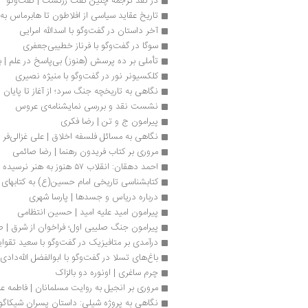
در نقد ترجمه چنين گفت زرتشت | گفت‌وگو
تاریخ عقاید سیاسی از افلاطون تا هابرماس ب
آخر داستان در گفت‌وگو با اسدالله امرایی
سوگا در گفت‌وگو با فرناز خطیبی‌جعفری
تأملی بر ده پرسش (هنوز) بی‌پاسخ در علم | ب
کلکسیونر نور در گفت‌وگو با منیژه نصیری 
نگاهی به تاریخچه جنگ سرد؛ از آغاز تا پایان
نشست نقد و بررسی نمایشنامه‌ی عروس
پیرامون ج و تن | رضا فکری
نگاهی به مسائل فلسفه اخلاق | علی غزالی‌فر
مروری بر کتاب فریدون رهنما | رضا صائمی
احمد دهقان: انقلاب ۵۷ هنوز به هنر نرسیده است
کتابشناسی تاریخی امام‌ حسین(ع) به کتابه
درباره دریاس و جسدها | پارسا شهری
پیرامون امید علیه امید | حسین انتظامی
پیرامون جنگ صلیبی اول؛ فراخوان از شرق | 
درآمدی بر متافیزیک در گفت‌وگو با سعید تقوا
باغ‌های تسلا در گفت‌وگو با ابوالفضل الله‌دادی
چرم ساغری | اونوره دو بالزاک
مروری بر انجیل به روایت مسلمانان | فاطمه ع