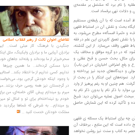
لیه را نام برد که مشتمل بر مقدمه‌ی
ی و دلالت نهی برفساد است.
ظ آمده است که با آن رابطه‌ی مستقیم
ایگاه بحث و نقش آن در استنباط فقهی
اف» و «ثمرة المسأله» مطرح می‌شود، به
 با نقش تعمق کاربردی این علم در فقه
تقاضای اخوان ثالث از رهبر انقلاب اسلامی
اط فقهی واقف می‌سازد. از این گذشته،
جنگیدن با فرهنگ کار عبثی است... این
شود که در دو گروه موافق و مخالف یک
برادران آریایی ما و برادران وایکینگ، مثل اینک
(برای مثال، بحث حسن و قبح عقلی و
سحرخیزتر از ما بوده‌اند و رفته‌اند جاهای خو
و رفع اعتراض اخباریان در این باب).
دنیا مسکن کرده‌اند... ما همین چیزها را
لی و دیدگاه‌های جدید نیز پرداخته و
نداریم. کسی نداریم از ما انتقاد بکند... استالی
رد. نمونه‌های این ابتکار را در بحث از
با وجود اینکه خودش گرجی بود، می‌خواست
رفت. هم چنین او به رغم پرهیز از وارد
در گرجستان نیز همه روسی حرف بزنند...من
وارد با ذکر نام یا بدون ذکر نام به
میرم رو میندازم پیش آقای خامنه‌ای، من برا
ز مبحث اصول عملیه می‌توان دید: شیخ
خودم رو نینداخته‌ام برای تو و امثال تو میر
شده و تأکید کرده که این شمارش حاصل
رو میندازم... به شرطی که شماها برگردید د
مملکت خودتان خدمت کنید
...
آن چه برای استنباط یک مسئله ی فقهی
 داده است که این منابع ، برخلاف آن
نحصر به کتاب و سنت نیز روشن نخواهد