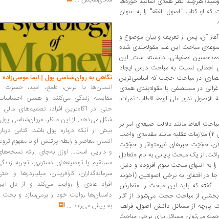
شادی‌هایش
...
ید؛ هرچند نظر همه‌ی اساتید حوزه‌ها
ه او کتاب "اصول الفقه" را به عنوان
 آغاز آن، پس از تعریف و بیان موضوع و
موعه‌ی مباحث این علم مقوله‌بندی شده
حمدحسین اصفهانی، دانسته است. این
ری اجمالی نسبت به مباحث درس ایجاد
نگاهی به روان‌شناسی پول | ایما موسی‌زاده
انصاری در مباحث حجت که اساسی‌ترین
انسان‌ها با ترس، طمع، امید، حسرت و
زالی در مستصفی با مقوله‌بندی همه‌ی
مقایسه زندگی می‌کنند و همین احساسات،
الاصول تدور علی اربعة اقطاب: ثمرات،
حتی در آگاه‌ترین افراد، تصمیم‌های مالی ر
شکل می‌دهد. از این منظر، «روان‌شناسی پول
حث الفاظ مانند دلالت صیغه‌ی امر بر
بیش از آنکه درباره پول باشد، کتابی دربار
وجوب، اقسام وجوب،مفهوم و نطوق و عام و خاص 2) ملازمات عقلیه مانند مقدمه‌ی واجب
انسان معاصر و رابطه پرتنش او با مفهوم ثرو
 قرآن، حجّیّت خبرهای غیرمتواتر و حجّیّت
و دارایی است... اوزل به‌جای ارائه نسخه‌ها
 برائت. از یک مبحث پایانی به نام «تعادل
مستقیم یا توصیه‌های دستوری، تجربه زندگی
ا به انتهای مبحث سوم افزوده و دلیل،
سرمایه‌گذاران، کارآفرینان، میلیاردرها و حت
 جا در اقتفای به برخی اصولتین (آخوند
افراد عادی را روایت می‌کند و از دل این
ل) گفته که باید این مبحث را «تعارض
داستان‌ها روایت خود را برمی‌سازد و بحث ر
بخشی از مباحث حجت می‌شود. از آثار
به پیش می‌راند
...
یک پارچه از مسائل دانش اصول، فراهم
مله می‌توان مسائل برای برخی مباحث