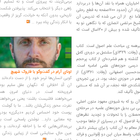
برمی‌گزیند، نه پیروزی است و نه تسلیم. ا
باریان، همراه با نقد آن‌ها را در بردارد
راهی دیگر را انتخاب می‌کند: پذیرفتن شکس
و معمولا بعد از معالم تدریس می‌شده، ولی حجم زیاد آن (حدود 700صفحه به قطع رحلی
تاریخی، بدون آنکه به خیانت، گریز از واقعی
اًما نع از آن می شده که تدریس آن
یا انکار زندگی پناه ببرد
...
شیخ مرتضی انصاری که با نگاهی نو به
علم اصول و مقوله بندی ادله ی استنباط احکام تألیف شده و بیش از 120سال است که
برهمه ی مباحث علم اصول است. کتاب
"کفایة الاصول" از آخوند مولی محمدکاظم خراسانی (وفات: 1329ق) مشتمل بر دوره‌ی کامل
گذشته و هم فشرده‌ای از کتاب پرحجم
ن درسی حوزه‌های علمی امامیه است.
اونای آرام در گفت‌وگو با فاروک شهیچ‭
محمدرضامظفر که خود از شاگردان شیخ محمدحسین اصفهانی (وفات: 1361ق) از
گویی انسان‌ها ترمزِ خود را از دست داده‌اند 
هم در حوزه‌ی نجف بود، در پی تجربه‌ی
آن کُدِ اخلاقی که نگهبان عقل سلیم بود،
شکده‌ی فقه نجف، بر آن شد که مــتنی
ول تألیف کند.
فروریخته است. در دنیای امروز، همه
می‌خواهند فاشیست باشند؛ یعنی می‌خواهند
 آن رو که به شیوه‌ی معهود متون اصلی،
نفرت، محورِ زندگی‌شان باشد... ما با گوشت 
 بی بدیل حوزه‌های علمیه در مرحله‌ی
پوست خود احساس کردیم «دیگری» بودن
لان را با تحولات و تچدید نظرهای
چه معنایی دارد... نوشتن پاسخی است به
یة الاصول که در بسیاری از جاها موجب
بی‌عدالتی‌هایی که ما را احاطه کرده‌اند، و د
 معالم به آن کتاب را برای بیشتر دانش
عین حال، ستایشی است از زیبایی زندگی و
 کتاب واسط میان این دو (قوانین و فرائد