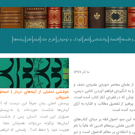
و فلسفه
اقتصاد
روانشناسی
شعر
کودک و نوجوان
طرح جلد
فیلم
طنز
ریشه‌ها
10 آذر 1387
ی از محمدرضا مظفر (1904-1964)، از علمای معاصر حوزه‌ی علمیه‌ی نجف و
ا به انگیزه‌ی فراهم آوردن کتابی درسی،
خوانشی تحلیلی از آینه‌های دردار | اسحاق
ان که در فقره‌ی آغاز کتاب آمده است،
شیروانی
پرسش اصلی رمان صرفاً این نیست که آیا
 پرهیز از تفصیل مطالب و اشاره به آرای
دید آمده است.
آرمان‌ها شکست خورده‌اند یا نه.پرسش
عمیق‌تر این است: انسان پس از شکست
ه این سو، اصول فقه بر مبنای کتاب‌های
آرمان‌ها چگونه می‌تواند همچنان معنا و
 عاملی برمعالم الدین که غالباً با نام
هویت خود را حفظ کند؟... پاسخی که ابراهی
و انتقادی بر معالم الاصول است و نیز