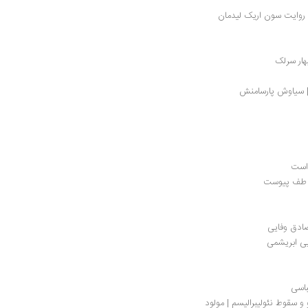
ه روایت سون اریک لیدمان
هار سرلک
 | سیاوش پارسامنش
ای طف پیوست
صادق وفایی
یی ابریشمی
باسی
نگاهی به پروژه شیلی: داستان پسران شیکاگو و سقوط نئولیبرالیسم | مولود 