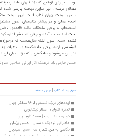
بود . مواردی ازمنابع که نزد فقهای عامه پذیرف
مصالح مرسله ، نیز دراین مبحث بررسی شده اس
ماندن مبحث چهارم کتاب است. این مبحث متکفل
احکام عملی و در بیشتر کتاب‌های اصول مشتمل 
استصحاب و برخی ملحقات مانند قاعده‌ی لاضرر
بحث استصحاب آمده و چنان که ناشر اشاره کرد
نشده است. اصول الفقه سال‌هاست که درحوزه‌ها
کارشناسی ارشد برخی دانشکده‌های الاهیات به ع
تدریس می‌شود و جایگاهی را که مؤلف برای آن درن
حسن طارمی راد. فرهنگ آثار ایرانی اسلامی. سرو
|
|
معرفی و نقد کتاب
دین و فلسفه
ایده‌های بزرگ فلسفی از ۹۶ متفکر جهان
تذکرة الاولیاء | عطار نیشابوری
درباره نیمه غایب | سعید کاویانپور
خاطراتی نزدیک داستان | حسن پژمان
نگاهی به من، شماره سه | سمیه سیدیان