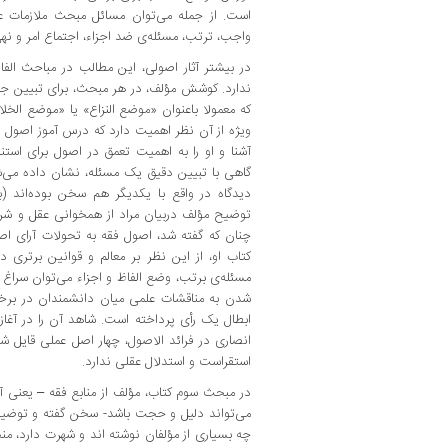
است. از جمله می‌توان مسائل مبحث ملازمات عق
واجب، ترتب، مسئله‌ی ضد اجزاء، اجتماع امر و نه
در بیشتر آثار اصولی، این مطالب در مباحث الفا
ندارد. کوشش مؤلف، در هر مبحث، برای تبیین ج
که معمولا باعنوان «موضع النزاع» یا «موضع الخل
ویژه از آن نظر اهمیت دارد که درس آموز اصول را
آشنا و او را به اهمیت تعمق در اصول برای استنب
گاهی با تبیین دقیق یک مسئله، نشان داده می‌
دیدگاه در واقع با یکدیگر هم سخن بوده‌اند 
توضیح مؤلف دربیان مراد از همخوانی عقل و شرع 
چنان که گفته شد، اصول فقه به تحولات آرای اصو
کتاب او، از این نظر بر معالم و قوانین برتری دا
مسئله‌ی برتب، وضع الفاظ و اجزاء می‌توان سراغ گ
شدن به مناقشات علمی میان دانشمندان در برخی م
ابطال یک رأی پرداخته است. شاهد آن را در آغا
انصاری در فرائد الاصول، چهار اصل عملی قایل 
استقراست و استدلال عقلی ندارد.
در مبحث سوم کتاب، مؤلف از منابع فقه – یعنی 
می‌تواند دلیل و حجت باشد- سخن گفته و توضیح
چه بسیاری از مؤلفان نوشته اند و شهرت دارد، م