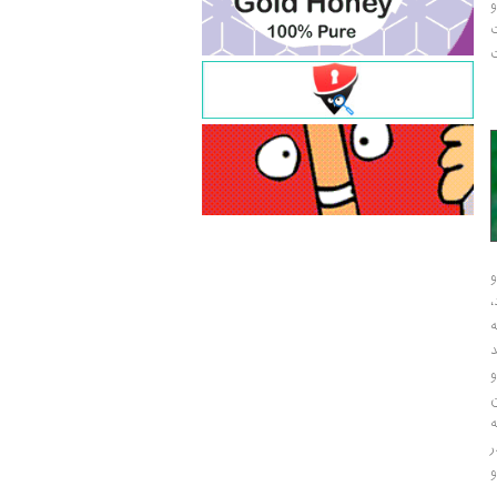
و
ت
ت
و
و
ر