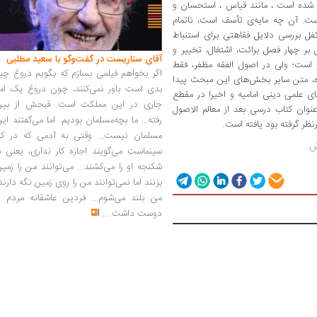
ته شده است ، مانند قیاس ، استحسان و
ت. آن چه مایه‌ی تأسف است، ناتمام
 بررسی دلایل فقاهتی برای استنباط
بر چهار فصل برائت، اشتغال، تخییر و
آقای سناریست در گفت‌وگو با سعید مطلبی
 است؛ ولی در اصول الفقه مظفر، فقط
اگر بخواهم فیلمی بسازم که بگویم دروغ چی
ه، متن سایر بخش‌های این مبحث پیدا
بدی است باور نمی‌کنند، چون دروغ یک امر
ی علمی دینی امامیه و اخیرا در مقطع
جاری در این مملکت است. قبحش از بین
نوان کتاب درسی بعد از معالم الاصول
رفته... ما بچه‌مسلمان بودیم. اما می‌گفتند ای
ظر گرفته بود یافته است.
مسلمان نیست... وقتی به آدمی که در کار
ش
سینماست می‌گویند اجازه کار نداری، یعنی ب
شکنجه او را می‌کشند... می‌توانند من را زمی
بزنند اما نمی‌توانند من را روی زمین نگه دارند
من بلند می‌شوم... فردین عاشقانه مردم را
دوست داشت
...