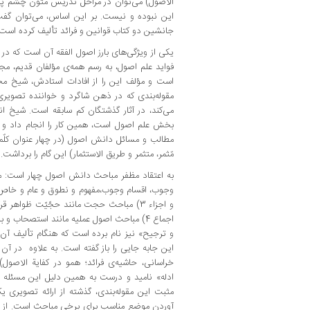
الاصول) می‌توان در مراحل تدریس متون چشم پوش
این نبوده و نیست. بر این اساس، می‌توان گفت ک
جانشین دو کتاب قوانین و فرائد تألیف کرده است.
یکی از ویژگی‌های بارز اصول الفقه آن است که در
فواید علم اصول، به رسم همه‌ی مؤلفان قدیم، مج
است و مؤلف این را از افادات استادش، شیخ م
مقوله‌بندی که در ذهن شاگرد و خواننده تصوی
می‌کند، در آثار گذشتگان کم سابقه است. شیخ 
بخش علم اصول است، همین کار را انجام داد و غ
مطالب و مسائل دانش اصول (در چهار عنوان کلٌمة 
مٌثمر، متثمر و طریق الاستثمار) این گام را برداشت.
به اعتقاد مظفر مباحث دانش اصول چهار است: مبا
و اجزاء 3) مباحث حجت مانند حجّیّت ظواهر
اجماع 4) مباحث اصول عملیه مانند استصحاب و
و ترجیح» نیز نام برده است که هنگام تألیف آن ر
این جابه جایی را باز گفته است. به علاوه در آن
خراسانی، حاشیه‌ی فرائد؛ همو در کفایة الاصو
ادله» نامید و درست به همین دلیل این مسئله 
مثبت این مقوله‌بندی، گذشته از ارائه تصویری 
آوردن موضع مناسب برای برخی مباحث است. از ج