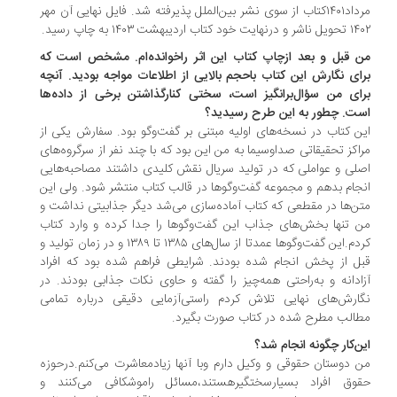
مرداد۱۴۰۱کتاب از سوی نشر بین‌الملل پذیرفته شد. فایل نهایی آن مهر
ت خود کتاب اردیبهشت ۱۴۰۳ به چاپ رسید.
 قبل و بعد ازچاپ کتاب این اثر راخوانده‌ام. مشخص است که
ای نگارش این کتاب باحجم بالایی از اطلاعات مواجه بودید. ‌آنچه
ای من سؤال‌برانگیز است، سختی کنار‌گذاشتن برخی از داده‌ها
ت. چطور به این طرح رسیدید؟
ن کتاب در نسخه‌های اولیه مبتنی بر گفت‌وگو بود. سفارش‌ یکی از
اکز تحقیقاتی صداوسیما به من این بود که با چند نفر از سرگروه‌های
لی و عواملی که در تولید سریال نقش کلیدی داشتند مصاحبه‌هایی
جام بدهم و مجموعه گفت‌وگو‌ها در قالب کتاب منتشر شود. ولی این
ن‌ها در مقطعی که کتاب آماده‌سازی می‌‌شد دیگر جذابیتی نداشت و
 تنها بخش‌های جذاب این گفت‌وگوها را جدا کرده و وارد کتاب
کردم.این گفت‌وگوها عمدتا از سال‌های ۱۳۸۵ تا ۱۳۸۹ و در زمان تولید و
ل از پخش انجام شده بودند. شرایطی فراهم شده بود که افراد
ادانه و به‌راحتی همه‌چیز را گفته و حاوی نکات جذابی بودند. در
ارش‌های نهایی تلاش کردم راستی‌آزمایی دقیقی درباره تمامی
الب مطرح شده در کتاب صورت بگیرد.
ن‌کار چگونه انجام شد؟
 دوستان حقوقی و وکیل دارم وبا آنها زیادمعاشرت می‌‌کنم.درحوزه
وق افراد بسیارسختگیرهستند،مسائل راموشکافی می‌کنند و