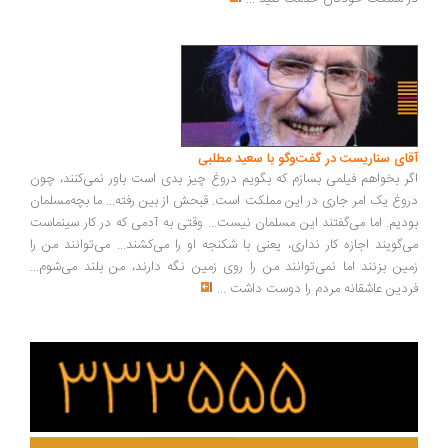
ای سناریست در گفت‌وگو با سعید مطلبی
ر بخواهم فیلمی بسازم که بگویم دروغ چیز بدی است باور نمی‌کنند، چون
وغ یک امر جاری در این مملکت است. قبحش از بین رفته... ما بچه‌مسلمان
دیم. اما می‌گفتند این مسلمان نیست... وقتی به آدمی که در کار سینماست
‌گویند اجازه کار نداری، یعنی با شکنجه او را می‌کشند... می‌توانند من را
ین بزنند اما نمی‌توانند من را روی زمین نگه دارند، من بلند می‌شوم...
دین عاشقانه مردم را دوست داشت
...