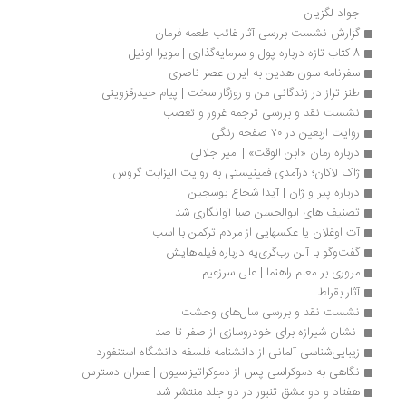
جواد لگزیان
گزارش نشست بررسی آثار غائب طعمه فرمان
8 کتاب تازه درباره پول و سرمایه‌گذاری | مویرا اونیل
سفرنامه سون هدین به ایران عصر ناصری
طنز تراز در زندگانی من و روزگار سخت | پیام حیدرقزوینی
نشست نقد و بررسی ترجمه غرور و تعصب
روایت اربعین در ۷۰ صفحه رنگی
درباره رمان «ابن الوقت» | امیر جلالی
ژاک لاکان؛ درآمدی فمینیستی به روایت الیزابت گروس 
درباره پیر و ژان | آیدا شجاع بوسجین
تصنیف های ابوالحسن صبا آوانگاری شد
آت اوغلان یا عکسهایی از مردم ترکمن با اسب
گفت‌وگو با آلن رب‌گری‌یه درباره فیلم‌هایش
مروری بر معلم راهنما | علی سرزعیم
آثار بقراط
نشست نقد و بررسی سال‌های وحشت
 نشان شیرازه برای خودروسازی از صفر تا صد
زیبایی‌شناسی آلمانی از دانشنامه فلسفه دانشگاه استنفورد 
نگاهی به دموکراسی پس از دموکراتیزاسیون | عمران دسترس
هفتاد و دو مشق تنبور در دو جلد منتشر شد