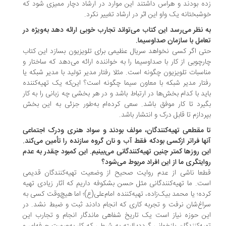
ه بودند و هراس داشتند این موارد در ارشاد دچار ممیزی شود که
شبختانه یک واو این اثر در ارشاد تغییر نکرد.
 نظر می‌‌رسد این کتاب می‌‌تواند تجارب خوبی ارائه دهد به‌ویژه در
امل با سازمان صداوسیما.
ی اگر کسی نخواهد سریال عظیمی برای تلویزیون بسازد این کتاب
رچوبی از کار با صداوسیما را به خواننده ارائه می‌‌دهد که ساختار و
اسبات تلویزیون چگونه است. مثلا رفتار مدیر تولید با مدیر شبکه یا
تار مدیر شبکه با معاون سیما چگونه است؟ این‌که یک تهیه‌کننده
ید با کدام بخش‌ها در ارتباط باشد و در هر بخشی چه زبانی را به کار
یرد تا کار موفق باشد. ‌سعی کرده‌ام به‌طور جزئی به این بخش
ردازم تا قابل درک و انتشار باشد.
 مقطعی تهیه‌کنندگان، مولف بودند و سواد هنری ودرک اجتماعی
ها فراتر ازکسی بودکه فقط آب و نان گروه سازنده را تأمین می‌‌کند.
ن روزها کمتر چنین تهیه‌کنندگانی می‌‌بینیم. این کمبود چقدر به عدم
ایتگری ما از این افراد مربوط می‌‌شود؟
عا ناشی از عدم روایت صحیح از وضعیت تهیه‌کنندگان قدیمی
ت. ما تهیه‌کنندگانی مثل حسن بشکوفه داریم که آثار زیادی تهیه
ده؛ یا محمد بیک‌زاده، تهیه‌کننده امام‌علی(ع)؛ اما هیچ‌وقت کسی به
اغ‌شان نرفت و تجربه کاری که انجام دادند ثبت و ضبط نشد. در
ن حوزه نیاز است یک تاریخ شفاهی ماندگار انجام و تجارب این