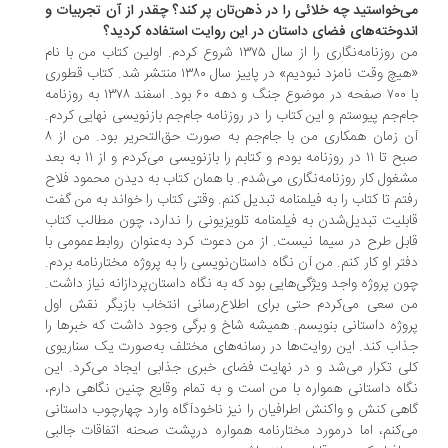
‌‌خواستید چه خلائی را در ذهن‌تان پر کند؟ چقدر از آن تجربیات و
دوخته‌های فضای داستان در این روایت استفاده کردید؟
من روزنامه‌نگاری را از سال ۱۳۷۵ شروع کردم. اولین کتاب من با نام
«هیچ وقت نامزد نبودیم» در پاییز سال ۱۳۸۰ منتشر شد. کتاب قطوری
با ۷۰۰ صفحه در موضوع جنگ و دهه ۶۰ بود. اسفند ۱۳۷۸ به روزنامه
م‌جم پیوستم و این کتاب را در روزنامه جام‌جم بازنویسی نهایی کردم.
آن زمان همکاری من با جام‌جم به صورت حق‌التحریر بود. من از ۸
صبح تا ۱۱ در روزنامه بودم و کتابم را بازنویسی می‌‌کردم و از ۱۱ به بعد
غول کار روزنامه‌نگاری می‌‌شدم. ‌با همان کتاب به دیدن محمود فلاح
تم تا کتاب را به فیلمنامه تبدیل کنم. وقتی کتاب را خواند به من گفت
بلیت تبدیل‌شدن به فیلمنامه تلویزیونی را ندارد، چون مطالب کتاب
بل طرح در سیما نیست. از من دعوت کرد به‌عنوان روابط‌عمومی با
تر او کار کنم. من آن نگاه داستان‌نویسی را به پروژه مختارنامه بردم.
ن پروژه واجد ویژگی‌هایی بود که به نگاه داستان‌پردازانه نیاز داشت.
 سعی می‌‌کردم حتی برای اطلاع‌رسانی انتخاب بازیگر نقش اول
وژه داستانی بنویسم. همیشه شاخ و برگی وجود داشت که خبرها را
اب کند. این روایت‌ها در رسانه‌های مختلف به‌صورت یک سناریوی
ی تکرار می‌‌شد و در نهایت فضای خبری جذابی ایجاد می‌‌کرد. این
اه داستانی همواره با من است و به تمام وقایع چنین نگاهی دارم،
هی کنش و واکنش اطرافیان را نیز ناخودآگاه وارد چهارچوب داستانی
‌‌کنم، اما درمورد مختارنامه همواره درپشت صحنه اتفاقات جالبی