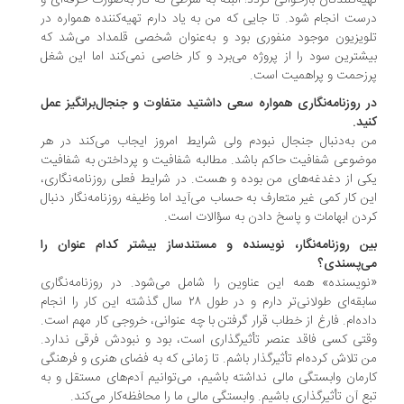
یه‌کنندگان بازخوانی گردد؛ البته به شرطی که کار به‌صورت حرفه‌ای و
ست انجام شود. تا جایی که من به یاد دارم تهیه‌کننده همواره در
ویزیون موجود منفوری بود و به‌عنوان شخصی قلمداد می‌‌شد که
شترین سود را از پروژه می‌‌برد و کار خاصی نمی‌‌کند اما این شغل
‌زحمت و پر‌اهمیت است.
 روزنامه‌نگاری همواره سعی داشتید متفاوت و جنجال‌برانگیز عمل
ید.
 به‌دنبال جنجال نبودم ولی شرایط امروز ایجاب می‌‌کند در هر
ضوعی شفافیت حاکم باشد. مطالبه شفافیت و پرداختن به شفافیت
ی از دغدغه‌های من بوده و هست. در شرایط فعلی روزنامه‌نگاری،
ن کار کمی غیر متعارف به حساب می‌‌آید اما وظیفه روزنامه‌نگار دنبال
دن ابهامات و پاسخ دادن به سؤالات است.
ن روزنامه‌نگار، نویسنده و مستندساز بیشتر کدام عنوان را
‌‌پسندی؟
ویسنده» همه این عناوین را شامل می‌‌شود. در روزنامه‌نگاری
سابقه‌‌ای طولانی‌تر دارم و در طول ۲۸ سال گذشته این کار را انجام
ده‌ام. فارغ از خطاب قرار گرفتن با چه عنوانی، خروجی کار مهم است.
قتی کسی فاقد عنصر تأثیرگذاری است، بود و نبودش فرقی ندارد.
 تلاش کرده‌ام تأثیرگذار باشم. تا زمانی که به فضای هنری و فرهنگی
رمان وابستگی مالی نداشته باشیم، می‌‌توانیم آدم‌های مستقل و به
ع آن تأثیرگذاری باشیم. وابستگی مالی ما را محافظه‌کار می‌‌کند.