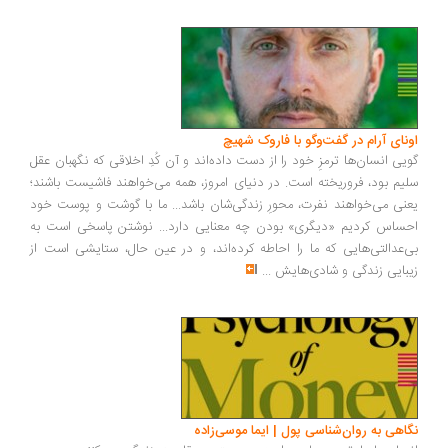
ونای آرام در گفت‌وگو با فاروک شهیچ
یی انسان‌ها ترمزِ خود را از دست داده‌اند و آن کُدِ اخلاقی که نگهبان عقل
یم بود، فروریخته است. در دنیای امروز، همه می‌خواهند فاشیست باشند؛
نی می‌خواهند نفرت، محورِ زندگی‌شان باشد... ما با گوشت و پوست خود
ساس کردیم «دیگری» بودن چه معنایی دارد... نوشتن پاسخی است به
‌عدالتی‌هایی که ما را احاطه کرده‌اند، و در عین حال، ستایشی است از
بایی زندگی و شادی‌هایش
...
اهی به روان‌شناسی پول | ایما موسی‌زاده