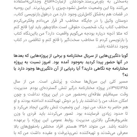
‌سختی به باورمی‌‌رسند.خودشان ازعبارت«اقناع وجدانی»استفاده
‌کنند وتا این وضعیت حاصل نشود‌،چیزی را نمی‌‌پذیرند. این روحیه
 قضات هم به‌شکل کامل‌تری وجود دارد.من در‌طول بازنویسی کتاب،
ستان وکیل را در جایگاه مخاطب اثر قرار می‌‌دادم وفکرمی‌‌کردم
اطب کتاب یک شخصیت حقوقی است.حالاچطور باید اورا قانع کنم
 مثلا آنچه درباره بودجه می‌‌گویم واقعیت دارد؟ ‌من با‌این‌نگاه کتاب
 بازنویسی کردم تا مخاطب سخت‌گیر را قانع کنم و تناقضی در کتاب
ود نداشته باشد.
یا دلگیری‌هایی از سریال مختارنامه و برخی از پروژه‌هایی که بعد‌ها
 آنها حضور پیدا کردید به‌وجود آمده بود. امروز نسبت به پروژه
تارنامه چه نگاهی دارید؟ آیا رد‌پایی از آن دلگیری‌ها وجود دارد یا
؟
یر کلی این سریال‌ها سخت و پُرتنش است. من از سال
۱۳۸۵تا۱۳۹۱در پروژه مختارنامه درگیر تنش گسترده‌ای بودم. مدیریت
ت سیما‌فیلم علاقه‌ای به‌حضور من در این پروژه نداشت و چون
کان حذف من را نداشتند بار را بر دوش تهیه‌کننده انداخته بودند و او
 حاضر به حذف من نبود. این وضعیت تنش بالایی ایجاد می‌کرد و
 حدود زیادی فرساینده بود. تصور می‌کردند باید فردی با وزن
می‌و‌فرهنگی بالاتری مدیریت روابط عمومی این پروژه را برعهده
داشته باشد. من متولد ۱۳۵۸ هستم. افراد مختلفی باحقوق‌های بالا
رفی می‌‌شدند و تهیه‌کننده نمی‌‌پذیرفت و عقیده داشت من که با