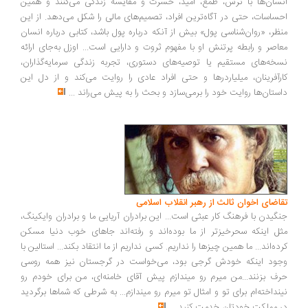
سان‌ها با ترس، طمع، امید، حسرت و مقایسه زندگی می‌کنند و همین
ساسات، حتی در آگاه‌ترین افراد، تصمیم‌های مالی را شکل می‌دهد. از این
ظر، «روان‌شناسی پول» بیش از آنکه درباره پول باشد، کتابی درباره انسان
اصر و رابطه پرتنش او با مفهوم ثروت و دارایی است... اوزل به‌جای ارائه
خه‌های مستقیم یا توصیه‌های دستوری، تجربه زندگی سرمایه‌گذاران،
رآفرینان، میلیاردرها و حتی افراد عادی را روایت می‌کند و از دل این
ستان‌ها روایت خود را برمی‌سازد و بحث را به پیش می‌راند
...
اضای اخوان ثالث از رهبر انقلاب اسلامی
گیدن با فرهنگ کار عبثی است... این برادران آریایی ما و برادران وایکینگ،
ل اینکه سحرخیزتر از ما بوده‌اند و رفته‌اند جاهای خوب دنیا مسکن
ده‌اند... ما همین چیزها را نداریم. کسی نداریم از ما انتقاد بکند... استالین با
ود اینکه خودش گرجی بود، می‌خواست در گرجستان نیز همه روسی
ف بزنند...من میرم رو میندازم پیش آقای خامنه‌ای، من برای خودم رو
نداخته‌ام برای تو و امثال تو میرم رو میندازم... به شرطی که شماها برگردید
 مملکت خودتان خدمت کنید
...