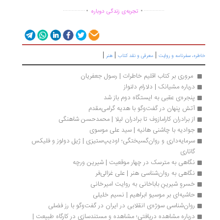
.
.
...............
..............
تجربه‌ی زندگی دوباره
|
|
|
ره، سفرنامه‌ و روایت
معرفی و نقد کتاب
هنر
 مروری بر کتاب اقلیم خاطرات | رسول جعفریان 
درباره مشیانک | دلارام دلنواز
پنجره‌‎ی عقبی به ایستگاه دوم باز شد
آتش پنهان در گفت‌وگو با هدیه گرامی‌مقدم
از برادران کارامازوف تا برادران لیلا | محمدحسن شاهنگی
جوادیه با چاشنی هانیه | سید علی موسوی
سرمایه‌داری و روان‌گسیختگی؛ اودیپ‌ستیزی | ژیل دولوز و فلیکس 
گاتاری
نگاهی به مترسک در چهار موقعیت | شیرین ورچه
نگاهی به روان‌شناسی هنر | علی غزالی‌فر
خسروِ شیرینِ باباخانی به روایت امیرخانی
حاشیه‌ای بر موسیو ابراهیم | نسیم خلیلی
روان‌شناسی سوژه‌ی انقلابی در ایران در گفت‌وگو با رز فضلی
درباره مشاهده دریافتی؛ مشاهده و مستندسازی در کارگاه طبیعت | 