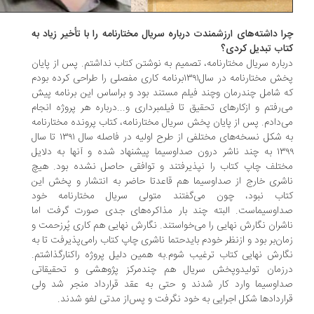
ا داشته‌های ارزشمندت درباره سریال مختارنامه را با تأخیر زیاد به
اب تبدیل کردی؟
باره سریال مختارنامه، تصمیم به نوشتن کتاب نداشتم. پس از پایان
پخش مختارنامه در سال۱۳۹۱برنامه کاری مفصلی را طراحی کرده بودم
 شامل چندرمان وچند فیلم مستند بود و براساس این برنامه‌ پیش
‌‌رفتم و ازکارهای تحقیق تا فیلمبرداری و...درباره هر پروژه انجام
‌‌دادم. پس از پایان پخش سریال مختارنامه، کتاب پرونده مختارنامه
به شکل نسخه‌های مختلفی از طرح اولیه در فاصله سال ۱۳۹۱ تا سال
۱۳۹۹ به چند ناشر درون صداوسیما پیشنهاد شده و آنها به دلایل
تلف چاپ کتاب را نپذیرفتند و توافقی حاصل نشده بود. هیچ
شری خارج از صداوسیما هم قاعدتا حاضر به انتشار و پخش این
اب نبود، چون می‌‌گفتند متولی سریال مختارنامه خود
اوسیماست. البته چند بار مذاکره‌های جدی صورت گرفت اما
شران نگارش نهایی را می‌‌خواستند. نگارش نهایی هم کاری پُرزحمت و
ان‌بر بود و ازنظر خودم بایدحتما ناشری چاپ کتاب رامی‌‌پذیرفت تا به
ارش نهایی کتاب ترغیب شوم.به همین دلیل پروژه راکنارگذاشتم.
زمان تولیدوپخش سریال هم چندمرکز پژوهشی و تحقیقاتی
اوسیما وارد کار شدند و حتی به عقد قرارداد منجر شد ولی
ارداد‌ها شکل اجرایی به خود نگرفت و پس‌از مدتی لغو شدند.