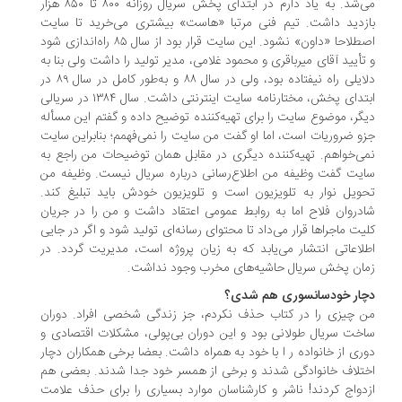
می‌‌شد. به یاد دارم در ابتدای پخش سریال روزانه ۸۰۰ تا ۸۵۰ هزار
زدید داشت. تیم فنی مرتبا‌‌‌ «هاست» بیشتری می‌‌خرید تا سایت
اصطلاحا «داون» نشود. این سایت قرار بود از سال ۸۵ راه‌اندازی شود
تأیید آقای میرباقری و محمود غلامی، مدیر تولید را داشت ولی بنا به
دلایلی راه نیفتاده بود، ولی در سال ۸۸ و به‌طور کامل در سال ۸۹ در
ابتدای پخش، مختارنامه سایت اینترنتی داشت. سال ۱۳۸۴ در سریالی
گر، موضوع سایت را برای تهیه‌کننده توضیح داده و گفتم این مسأله
و ضروریات است، اما او گفت من سایت را نمی‌‌فهمم‌؛ بنابراین سایت
ی‌‌خواهم. تهیه‌کننده دیگری در مقابل همان توضیحات من راجع به
یت گفت وظیفه من اطلاع‌رسانی درباره سریال نیست. وظیفه من
ویل نوار به تلویزیون است و تلویزیون خودش باید تبلیغ کند.
دروان فلاح اما به روابط عمومی اعتقاد داشت و من را در جریان
یت ماجراها قرار می‌‌داد تا محتوای رسانه‌ای تولید شود و اگر در جایی
لاعاتی انتشار می‌یابد که به زیان پروژه است، ‌مدیریت گردد. در
ان پخش سریال حاشیه‌های مخرب وجود نداشت.
ار خودسانسوری هم شدی؟
 چیزی را در کتاب حذف نکردم، جز زندگی شخصی افراد. ‌دوران
خت سریال طولانی بود و این دوران بی‌پولی، مشکلات اقتصادی و
ری از خانواده ر ا با خود به همراه داشت. بعضا برخی همکاران دچار
تلاف خانوادگی شدند و برخی از همسر خود جدا شدند. بعضی هم
دواج کردند! ناشر و کارشناسان موارد بسیاری را برای حذف علامت