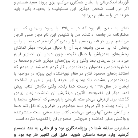
ارداد اندک‌ریالی با ایشان همکاری می‌‌کنم، برای پروژه مفید هستم و
ر قرار است شخص دیگری این مسئولیت را به‌عهده بگیرد باید
ینه‌اش را سیما‌فیلم بپردازد.
تنش به حدی‌ بالا بود که در سال۱۳۹۱ با وجود وجهه‌ای که اسم
تارنامه در جامعه داشت، من با شنیدن این نام دچار حس انزجار
‌‌شدم. چون در فضای بسیار تلخ و بدی کار کرده بودم. بعد از اولین
ش که بر اساس وظیفه باید آن را دنبال می‌‌کردم‌؛ دیگر تماشای
ش‌های بعدی‌اش را دنبال نکردم، چون دیدن آن تصاویر آزارم
‌‌داد. در سال‌های بعد وقتی وارد پروژه‌های دیگری شدم و بعدها در
ش‌خصوصی به‌عنوان روابط‌عمومی کار کردم‌‌ همیشه می‌‌دیدم که
تاندارد‌های محمود فلاح در مقام تهیه‌کننده این پروژه در مواجهه با
ابط‌عمومی به‌شدت بالا بود و این حرفه را بهتر از من می‌‌شناخت.
ایشان در سال ۱۳۹۸ به رحمت خدا رفت. وقتی نگارش‌ کتاب پیش
د، دیگر آن قضاوت‌ها تأثیری درنگارش آن نداشت؛ زمان زیادی
شته بود. ازطرفی می‌‌خواستم تاریخی را بنویسم که آدم‌های مرتبط با
 زنده بودند و اگر می‌‌خواستم موضوعی را غرض‌ورزانه نقل کنم حتما
 واکنش منفی آنها روبه‌رو می‌‌شدم. کتاب چند ماهی است منتشرشده
واکنش منفی نداشته و هیچ‌کس محتوای آن را تکذیب نکرده است.
شترین سابقه شما در روزنامه‌نگاری بود و از جایی به بعد تصمیم
فتید وارد عرصه داستان شوید. دلیل این تغییر فاز چه بود و