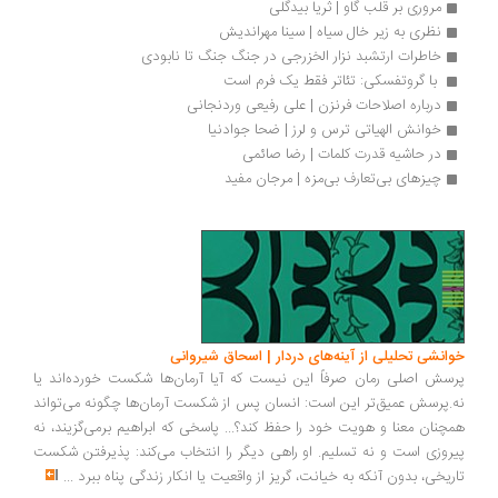
مروری بر قلب گاو | ثریا بیدگلی
نظری به زیر خال سیاه | سینا مهراندیش
خاطرات ارتشبد نزار الخزرجی در جنگ جنگ تا نابودی
 با گروتفسکی: تئاتر فقط یک فرم است 
درباره اصلاحات فرنزن | علی رفیعی وردنجانی
خوانش الهیاتی ترس و لرز | ضحا جوادنیا
در حاشیه قدرت کلمات | رضا صائمی
چیزهای بی‌تعارف بی‌مزه | مرجان مفید
انشی تحلیلی از آینه‌های دردار | اسحاق شیروانی
سش اصلی رمان صرفاً این نیست که آیا آرمان‌ها شکست خورده‌اند یا
.پرسش عمیق‌تر این است: انسان پس از شکست آرمان‌ها چگونه می‌تواند
چنان معنا و هویت خود را حفظ کند؟... پاسخی که ابراهیم برمی‌گزیند، نه
روزی است و نه تسلیم. او راهی دیگر را انتخاب می‌کند: پذیرفتن شکست
ریخی، بدون آنکه به خیانت، گریز از واقعیت یا انکار زندگی پناه ببرد
...