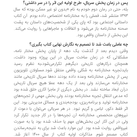
 در زمان پخش سریال، طرح اولیه این اثر را در سر داشتی؟
ه، حتی در رمان دوم خودم به نام «بدون تو غیر ممکن بود» که سال
۱۳۹۳ منتشر شد، فصلی را به مختارنامه اختصاص داده بودم. آن کتاب
ستانی اجتماعی بود که پای یکی از شخصیت‌های داستان به پشت
نه مختارنامه باز می‌شود و اتفاقات و ماجراهایی را روایت می‌‌کند.
ن بخش از داستان واقعی بود.
 عاملی باعث شد تا تصمیم به نگارش نهایی کتاب بگیری؟
تی دیدم بعد از گذشت یک دهه از پایان پخش مختار نامه،
کلاتی که در زمان ساخت سریال در این پروژه وجود داشت،
چنان درکارهای تاریخی دیگرهم تکرارمی‌‌شود،به نظرم رسید
یدتجربه مختارنامه به شکلی واقعی منتقل شود.مسئولان تلویزیون
 از پخش مختارنامه وعده داده بودند ده‌ها سریال تاریخی مانند
تارنامه می‌‌سازند ولی بعد از یک دهه عملا هیچ سریال تاریخی
آن ابعاد ساخته نشد. در بخش دیگری از ماجرا آثاری خلق شده بود
 مدعی انتقال تجربه مختارنامه بودند ولی بخش مهمی از تجربه‌های
تارنامه تولید و برنامه‌ریزی، بودجه‌بندی و مسائل مدیریتی بود. این
ر فقط دکور، لباس و گریم نبود. در هر سریالی می‌‌توان با دعوت از
روهای متخصص مختارنامه آن تجربه‌ها را در کار جدید تکرار کرد
ی در این آثار این بخش‌های مهم یا حذف شده بود یا به صورت
رواقعی روایت شده بود. این موارد باعث شد برای به نتیجه‌رساندن
کتاب مصمم شوم. مذاکرات اولیه کتاب از سال ۱۴۰۰ آغاز شد.