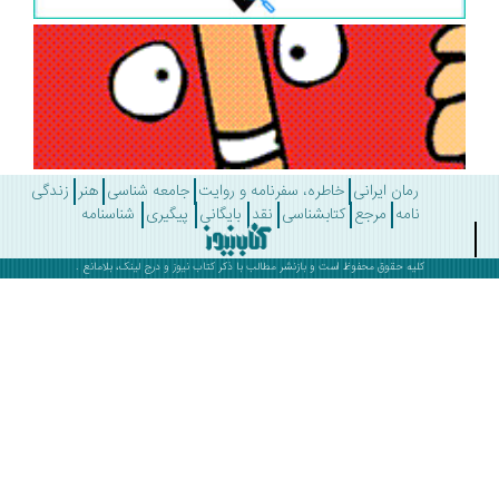
رمان ایرانی
خاطره، سفرنامه و روایت
جامعه شناسی
هنر
زندگی
نامه
مرجع
کتابشناسی
نقد
بایگانی
پیگیری
شناسنامه
کلیه حقوق محفوظ است و بازنشر مطالب با ذکر
کتاب نیوز
و درج لینک، بلامانع .