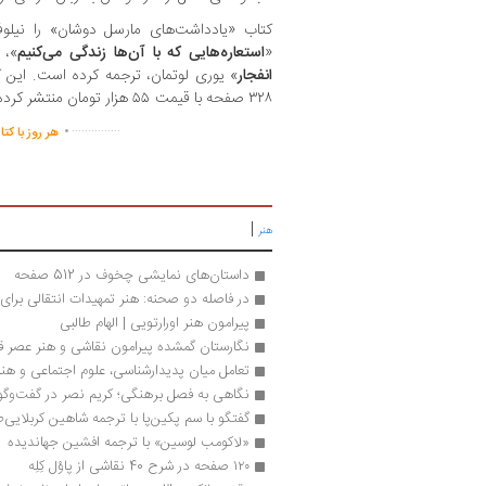
کتاب «یادداشت‌های مارسل دوشان» را نیلوف‬
«
استعاره‌‌هایی که با آن‌ها زندگی می‌‌کنیم
‬، «
انفجار
۳۲۸ صفحه با قیمت ۵۵ هزار تومان منتشر کرده است.
.
...............
هر روز با کت
|
هنر
داستان‌های نمایشی چخوف در 512 صفحه
در فاصله دو صحنه: هنر تمهیدات انتقالی برای ک
پیرامون هنر اورارتویی | الهام طالبی
نگارستان گمشده پیرامون نقاشی و هنر عصر قا
تعامل میان پدیدارشناسی، علوم اجتماعی و هنر
نگاهی به فصل برهنگی؛ کریم نصر در گفت‌وگو 
گفتگو با سم پکین‌پا با ترجمه شاهین کربلایی‌
«لاکومب لوسین» با ترجمه‌ افشین جهاندیده 
۱۲۰ صفحه در شرح 40 نقاشی از پاوْل کِلِه