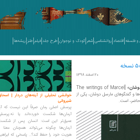
و فلسفه
اقتصاد
روانشناسی
شعر
کودک و نوجوان
طرح جلد
فیلم
طنز
ریشه‌ها
20 اسفند 1398
وشان
» [The writings of Marcel
داشت‌‌ها و گفتگو‌های مارسل دوشان، یکی از
خوانشی تحلیلی از آینه‌های دردار | اسحاق
ر حاضر، است.
شیروانی
پرسش اصلی رمان صرفاً این نیست که آیا
آرمان‌ها شکست خورده‌اند یا نه.پرسش
عمیق‌تر این است: انسان پس از شکست
آرمان‌ها چگونه می‌تواند همچنان معنا و
هویت خود را حفظ کند؟... پاسخی که ابراهی