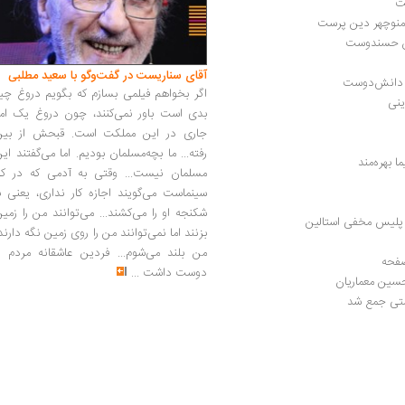
 | منوچهر دین پرست
سن حسندوست
آقای سناریست در گفت‌وگو با سعید مطلبی
ش دانش‌دوست
اگر بخواهم فیلمی بسازم که بگویم دروغ چی
ینی
بدی است باور نمی‌کنند، چون دروغ یک امر
جاری در این مملکت است. قبحش از بین
رفته... ما بچه‌مسلمان بودیم. اما می‌گفتند ای
 بهره‌مند
مسلمان نیست... وقتی به آدمی که در کار
سینماست می‌گویند اجازه کار نداری، یعنی ب
شکنجه او را می‌کشند... می‌توانند من را زمی
ی پلیس مخفی استالین
بزنند اما نمی‌توانند من را روی زمین نگه دارند
من بلند می‌شوم... فردین عاشقانه مردم را
دوست داشت
...
حسین معماریان
ستی جمع‌ شد