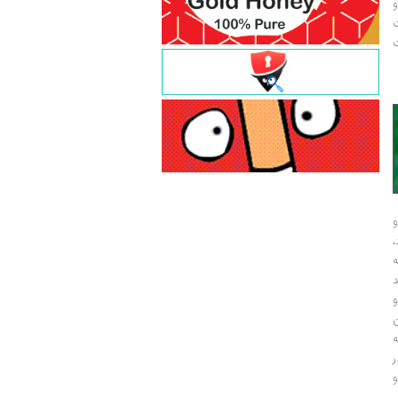
و
ت
ت
و
و
ر