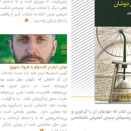
برمی‌گزیند، نه پیروزی است و نه تسلیم. ا
راهی دیگر را انتخاب می‌کند: پذیرفتن شکس
تاریخی، بدون آنکه به خیانت، گریز از واقعی
یا انکار زندگی پناه ببرد
...
اونای آرام در گفت‌وگو با فاروک شهیچ‭
گویی انسان‌ها ترمزِ خود را از دست داده‌اند 
آن کُدِ اخلاقی که نگهبان عقل سلیم بود،
فروریخته است. در دنیای امروز، همه
می‌خواهند فاشیست باشند؛ یعنی می‌خواهند
نفرت، محورِ زندگی‌شان باشد... ما با گوشت 
پوست خود احساس کردیم «دیگری» بودن
ین کتاب که خودشان آن را گرداوری و
چه معنایی دارد... نوشتن پاسخی است به
رسلدوشان جنبه‌ی کمابیش ناشناخته‌ی
بی‌عدالتی‌هایی که ما را احاطه کرده‌اند، و د
عین حال، ستایشی است از زیبایی زندگی و