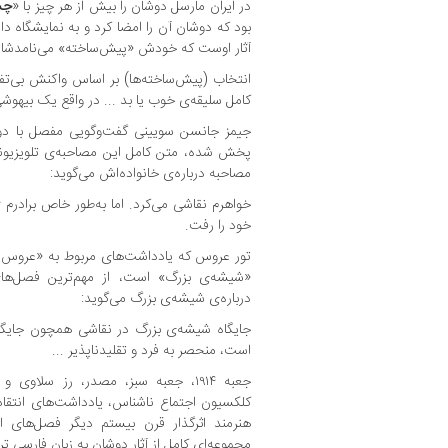
در ایران مارسل دوشان را بیش از هر چیز با «
چش
بود که دوشان آن را امضا کرد و به نمایشگاه دا
آثار اوست که خودش «پیش‌ساخته» می‌نامدشان و
انتخاب (پیش‌ساخته‌ها) بر اساس واکنش بی‌تف
کامل سلیقه‌ی خوب یا بد ... در واقع یک بیهوشی
جیمز جانسن سویینی گفت‌و‌گویی مفصل با دو
پخش شده، متن کامل این مصاحبه‌ی تلویزیونی
مصاحبه درباره‌ی خانواده‌اش می‌گوید:
خواهرم نقاشی می‌کرد. اما به‌طور خاص برادرم 
خود را رفت.
تور عروس که یادداشت‌های مربوط به «عروس را
«شیشه‌ی بزرگ» است، از مهم‌ترین فصل‌ها
درباره‌ی شیشه‌ی بزرگ می‌گوید:
جایگاه شیشه‌ی بزرگ در نقاشی همچون جایگاه
است، منحصر به فرد و تقلیدناپذیر ...
جعبه‌‌ ۱۹۱۴، جعبه‌ سبز، مصدر، رز سلاو
کلکسیون اجتماع ناشناس، یادداشت‌های انتقادی، 
هنرمند اثرگذار قرن بیستم دیگر فصل‌های ای‬‬
مجموعه‌‌ای کامل از آثار دوشان به زبان فارسی ت