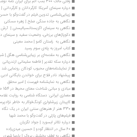
وقتی مالک 300 بمب اتم برای ایران نامه نوشت
درباره سینمای آمریکا: کارگردانان و کارگردانی
زیبایی‌شناسی تدوین فیلم در گفت‌وگو با ح
نگاهی به جاده سنگی صلح | زهره مسکنی
نگاهی به سینمای اگزیستانسیالیستی |  آر
دکوپاژهای برزخی، وضعیت سفید و سینمای د
نگاهی به  راستان کامو | محمد معینی
کتاب امروز به پله‌ی سوم رسید
نگاهی به مقدمه‌ای بر زیبایی‌شناسی هگل | شیما
درباره سکه تقدیر | فاطمه سلیمانی ازندریانی
از نمایشنامه‌های محبوب کودکان رونمایی شد
پیشنهاد نادر فلاح برای خواندن بایگانی ادب
نگاهی به نمایشنامه فهرست | امیر محقق
مبادی و مبانی شناخت معنای محیط در 154 صفحه
معماری ایرانی: دستگاه شناسی به روایت غلام
کاپیتان زیرشلواری کونگ‌فوکار به خاطر نژادپر
330 هنر از هنرهای سنتی ایران در یک نگاه
فیلم‌های پازلی در گفت‌وگو با محمد شهبا
درباره تئاتر ابسورد | جواد لگزیان
60 سال در انتظار گودو | حسین عیدی‌زاده
نگاهی به لطف بخشش بروک | پارسا شهری