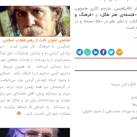
ر آقاابراهیمی، مترجم آثاری همچون
»
فلسفه‌ی‌ هنر هگل
» و «
فرهنگ و
» یوری لوتمان‬، ترجمه کرده است. این کتاب را نشر علم در ۵۵۰ نسخه و در
.
..............
اب
تقاضای اخوان ثالث از رهبر انقلاب اسلامی
جنگیدن با فرهنگ کار عبثی است... این
برادران آریایی ما و برادران وایکینگ، مثل اینک
سحرخیزتر از ما بوده‌اند و رفته‌اند جاهای خو
دنیا مسکن کرده‌اند... ما همین چیزها را
نداریم. کسی نداریم از ما انتقاد بکند... استالی
با وجود اینکه خودش گرجی بود، می‌خواست
ارگردانان سینما
در گرجستان نیز همه روسی حرف بزنند...من
میرم رو میندازم پیش آقای خامنه‌ای، من برا
جار
خودم رو نینداخته‌ام برای تو و امثال تو میر
ها
رو میندازم... به شرطی که شماها برگردید د
با مهرداد محب‌علی | نسیم خلیلی
مملکت خودتان خدمت کنید
...
طاهر