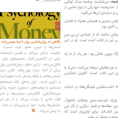
شادی‌هایش
...
مه
» می‌شناسند. چشمه سنگ توالتی
د. اما چشمه تنها یکی از نوع خاصی از
 درباره‌ی آن‌ها می‌گوید:
اوتی بصری و همزمان همراه با فقدان
 کامل، بود.
شان داشته که از شبکه‌ی ان.بی.سی
 نیز در کتاب آمده است. او در این
نگاهی به روان‌شناسی پول | ایما موسی‌زاده
انسان‌ها با ترس، طمع، امید، حسرت و
مقایسه زندگی می‌کنند و همین احساسات،
ژاک ویون نقاش بود. هر یک از ما راه
حتی در آگاه‌ترین افراد، تصمیم‌های مالی ر
شکل می‌دهد. از این منظر، «روان‌شناسی پول
 عزب‌هایش برهنه می‌کنند، حتی» یا
بیش از آنکه درباره پول باشد، کتابی دربار
ی این کتاب است. کالوین تامکنس
انسان معاصر و رابطه پرتنش او با مفهوم ثرو
و دارایی است... اوزل به‌جای ارائه نسخه‌ها
 «شب‌نشینی فینیگان‌ها» در ادبیات
مستقیم یا توصیه‌های دستوری، تجربه زندگی
سرمایه‌گذاران، کارآفرینان، میلیاردرها و حت
افراد عادی را روایت می‌کند و از دل این
ی و شرکا، نقدنامه،عمل خلاقانه، کاتالوگ
داستان‌ها روایت خود را برمی‌سازد و بحث ر
مقاله‌‌ها و شمار دیگری از آثار این
به پیش می‌راند
...
ن کتاب‌اند. برای اولین‌بار است که
رجمه و منتشر می‌‌شود.