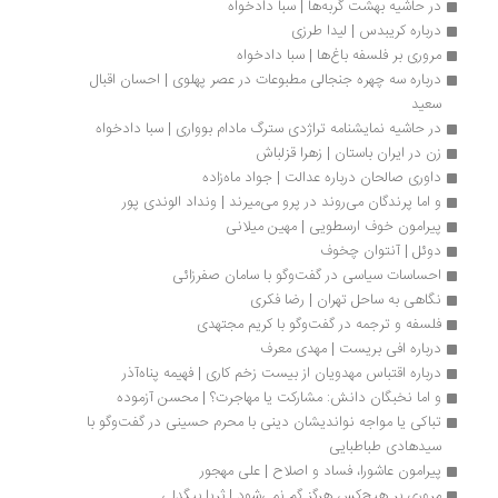
در حاشیه بهشت گربه‌ها | سبا دادخواه
درباره کریبدس | لیدا طرزی
مروری بر فلسفه باغ‌‏ها | سبا دادخواه
درباره سه چهره جنجالی مطبوعات در عصر پهلوی | احسان اقبال 
سعید
در حاشیه نمایشنامه تراژدی سترگ مادام بوواری | سبا دادخواه
زن در ایران باستان | زهرا قزلباش
داوری صالحان درباره عدالت | جواد ماه‌زاده
و اما پرندگان می‌روند در پرو می‌میرند | ونداد الوندی پور
پیرامون خوف ارسطویی | مهین میلانی
دوئل | آنتوان چخوف
احساسات سیاسی در گفت‌وگو با سامان صفرزائی
نگاهی به ساحل تهران | رضا فکری
فلسفه و ترجمه در گفت‌وگو با کریم مجتهدی
درباره افی بریست | مهدی معرف
درباره اقتباس مهدویان از بیست زخم کاری | فهیمه پناه‌آذر
و اما نخبگان دانش: مشارکت یا مهاجرت؟ | محسن آزموده
تباکی یا مواجه نواندیشان دینی با محرم حسینی در گفت‌وگو با 
سیدهادی طباطبایی
پیرامون عاشورا، فساد و اصلاح | علی مهجور
مروری بر هیچ‌کس هرگز گم نمی‌شود | ثریا بیگدلی