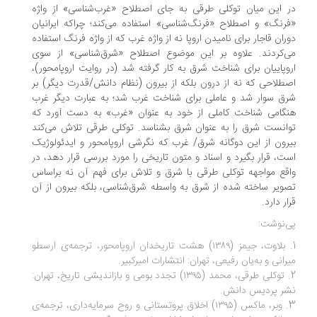
 این میان توکلی طرقی به جای اصطلاح «غرب‌شناسی» از واژه
رنگ» و اصطلاح «فرنگ‌شناسی» استفاده می‌کند؛ چراکه ایرانیان
ران قاجار برای نامیدن اروپا نه از واژه غرب که از واژه فرنگ استفاده
‌کردند. علاوه بر این موضوع اصطلاح «شرق‌شناسی» از سوی
وپاییان برای شناخت شرق به کار گرفته شد (در روایت اروپامحور)،
طلاحی که نه از درون بلکه از بیرون (نظام دانش/قدرت دیگر) بر
ق سوار شد و عاملی برای شناخت غرب شد؛ به عبارت دیگر غرب
گامی شناخت کاملی از خود به عنوان «غرب» به دست آورد که
انست شرق را به عنوان شرق بشناسد. توکلی طرقی تلاش می‌کند
رون از این دوگانه شرق/ غرب که نگرشی اروپامحور و ایدئولوژیک
ت، قرار بگیرد و اسناد و متون تاریخی را مورد بررسی قرار دهد، در
قع مواجهه توکلی طرقی با شرق و تلاش برای فهم آن نه براساس
ویر ساخته شده از شرق به واسطه شرق‌شناسی، بلکه بیرون از آن
ار دارد.
‌نوشت:
1. بلاوت، جیمز (۱۳۸۹) هشت تاریخدان اروپامحور، ترجمه‌ی ارسطو
رانی و به‌یان رفیعی، تهران: انتشارات امیرکبیر.
2. توکلی طرقی، محمد (۱۳۹۵) تجدد بومی و بازاندیشی تاریخ، تهران:
ر پردیس دانش.
3. وبر، ماکس (۱۳۹۵) اخلاق پروتستانی و روح سرمایه‌داری، ترجمه‌ی