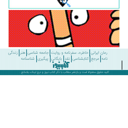
رمان ایرانی
خاطره، سفرنامه و روایت
جامعه شناسی
هنر
زندگی
نامه
مرجع
کتابشناسی
نقد
بایگانی
پیگیری
شناسنامه
کلیه حقوق محفوظ است و بازنشر مطالب با ذکر
کتاب نیوز
و درج لینک، بلامانع .