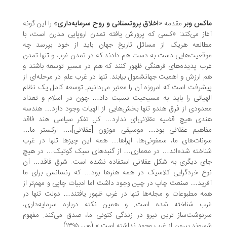
کس وبر
مقدمه «
اخلاق پروتستانی و روح سرمایه‌داری
» را این گونه
از می‌کند: «کسی که پرورش یافته تمدن اروپایی مدرن است، با
العه هریک از مسائل تاریخ جهان باید از خود بپرسد چه
قعیت‌هایی دست به دست هم دادند که در تمدن غرب و تنها تمدن
ب پدیده‌های فرهنگی ظهور کنند که هم در مسیر توسعه باشند و
 ارزش و اهمیت جهانشمول بیابند. تنها در غرب علم در مرحله‌ای از
شرفت است که امروزه آن را معتبر می‌دانیم. توسعه کامل یک نظام
هیاتی را باید به مسیحیت نسبت داد… چون در اسلام و تعداد
دودی از فرق هندو تنها بخش‌هایی از الهیات وجود دارد… هندسه
دی هیچ قضیه عقلانی‌ای ندارد… کل تفکر سیاسی هند فاقد
اهیم عقلانی بود… موسیقی موزون [عقلانی]،… ارکستر ما…
نات‌های ما، سمفونی‌ها، اپراها… همه این چیزها تنها در غرب
اخته شده‌اند… در معماری… از گنبدهای سبک گوتیک… در هیچ
ی دیگری به شکل عقلانی استفاده نشده است. شرق فاقد… آن
ع خردگرایی کلاسیک در همه هنرها بود… که رنسانس برای ما
رید… صنعت چاپ در چین وجود داشت اما ادبیات چاپی و مهم‌تر از
ه مطبوعات و مجله‌ها تنها در غرب ظهور یافتند… دولت تنها در
ب شناخته شده است. و همین نکته درباره سرمایه‌داری،
نوشت‌ساز ترین نیرو در زندگی کنونی ما، صدق می‌کند. مفهوم
روند بیرون از غرب وجود نداشته است.» (وبر، ۱۳۹۵)