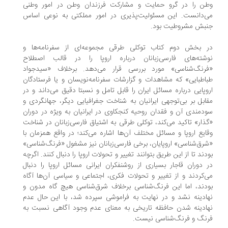
ن را در گرو حمایت و مشارکت فرزندان وطن در امور وطنی
‌دانست. این مسئولیت‌پذیری در امور مملکتی به نوعی اساس
بش مشروطیت بود.
 بخش دوم کتاب توکلی طرقی مجموعه‌ای از سفرنامه‌ها و
شته‌های فارسی‌زبانان درباره اروپا را در قالب اصطلاح
رنگ‌شناسی» مورد بررسی قرار می‌دهد. برخلاف «سیدجواد
اطبایی» که مشاهدات و گزارشات سفرنامه‌نویسان و یا فرستادگان
وپایی درباره مسائل ایران را قابل تامل و نسبتا دقیق می‌داند و در
ابل بر بی‌توجهی ایرانیان به شناخت جغرافیایی دیگر، جهانگردی و
دمندی آن و فقدان روحیه کنجکاوی در ایرانیان به ویژه در دوران
ذار» تاکید می‌کند، توکلی طرقی به اشتیاق فارسی‌زبانان در شناخت
ایع اروپا و مسائل مختلف آن‌ها اشاره می‌کند؛ در واقع همزمان با
رق‌شناسی» اروپایان، برخی فارسی‌زبانان نیز مشغول «فرنگ‌شناسی»
دند تا از این طریق بتوانند تغییر و تحولات اروپا را دنبال کنند. اگرچه
 دوران قاجار بسیاری از روشنفکران ایرانی مسائل اروپا را دنبال
‌کردند و از تغییر و تحولات فکری، اجتماعی و سیاسی آن‌ها آگاه
دند، اما این فرنگ‌شناسی برخلاف شرق‌شناسی هیچ گاه مدون و
ادینه نشد و در نهایت به فراموشی سپرده شد، با این حال عدم
ادینه شدن حافظه تاریخی به معنای عدم وجود آگاهی نسبت به
نگ و فرنگ‌شناسی نیست.