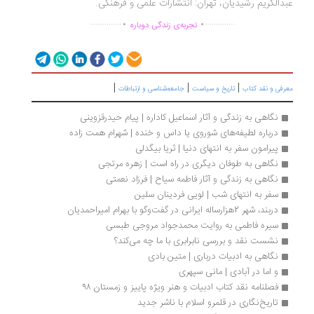
دالکریم رشیدیان، تهران: انتشارات علمی و فرهنگی.
.
.
...............
..............
تجربه‌ی زندگی دوباره
|
|
|
رفی و نقد کتاب
تاریخ و سیاست
جامعه‌شناسی و ارتباطات
نگاهی به زندگی و آثار اسماعیل کاداره | پیام حیدرقزوینی
درباره لطیفه‌‌‌‌‌‌های شوروی یا داس و خنده | شهرام همت زاده
پیرامون سفر به انتهای دنیا | ثریا بیگدلی
نگاهی به طوفان دیگری در راه است | زهره مرتجی 
نگاهی به زندگی و آثار فاطمه سیاح | فرزاد نعمتی
سفر به انتهای شب | لویی فردینان سلین
دربند، شهر 2هزارساله ایرانی در گفت‌وگو با بهرام امیراحمدیان
سیره فاطمی به روایت محمدجواد مروجی طبسی
نشست نقد و بررسی نابرابری با ما چه می‌کند؟
نگاهی به ادبیات درباری | متین بادی
و اما در آبادی | مانی سپهری
فصلنامه نقد کتاب ادبیات و هنر ویژه پاییز و زمستان ۹۸
تاریخ‌نگاری در قلمرو اسلام با ناشر جدید