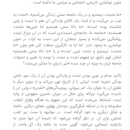
ون نوشتاری تاریخی، اجتماعی و سیاسی ما داشته است.
ا متجدد نیستیم و در یک جامعه سنتی زندگی می‌کنیم»، «تجدد به
ب بر می‌گردد و از ابتدا یک کالای وارداتی آن هم با دست و پایی
سته بوده است»، «ما ذاتا سنتی هستیم اما غربی‌ها متجدد
تند»، «جامعه ما، جامعه‌ای استبدادی است که در آن چراغ تجدد
شنگری نمی‌کند» و بسیار جملاتی از این دست به کرات در متون
شتاری ما وجود دارد. اما آیا به کارگیری جملات کلی هم چون «ما
جدد نیستیم و تجدد غربی است» و یا «ما ذاتا سنتی هستیم»
کان فهم دقیق دو مفهوم تجدد و سنت، با توجه به تغییر و تحولات
معه ایران به ویژه در چند سده اخیر را برای ما ممکن می‌سازد؟
کید مدام بر غربی بودن تجدد و وارداتی بودن آن از یک سو، خاص
دگی تجربه تجدد ایرانی را از تاریخ تهی می‌کند و از سوی دیگر با
لیل آن به عنوان یک امر بیرونی، پیچیدگی‌های «شدن» درونی آن را
دیده می‌گیرد؛ چراکه برای مثال در دوران ناصری مفهومی از واژه
دد استنباط می‌شده است که این مفهوم به هنگام وقوع انقلاب
روطه و یا در لحظه شکل‌گیری دودمان پهلوی معنای دیگری داشته
شکل دیگری به خود گرفته است. در مواجهه با سنت نیز اغلب
لبی برای آن در نظر گرفته می‌شود که نتیجه آن تنها منجر به
زتولید ایستایی می‌شود، گویی سنت به مثابه یک کل واحد، از