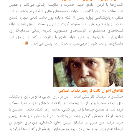
سان‌ها با ترس، طمع، امید، حسرت و مقایسه زندگی می‌کنند و همین
ساسات، حتی در آگاه‌ترین افراد، تصمیم‌های مالی را شکل می‌دهد. از این
ظر، «روان‌شناسی پول» بیش از آنکه درباره پول باشد، کتابی درباره انسان
اصر و رابطه پرتنش او با مفهوم ثروت و دارایی است... اوزل به‌جای ارائه
خه‌های مستقیم یا توصیه‌های دستوری، تجربه زندگی سرمایه‌گذاران،
رآفرینان، میلیاردرها و حتی افراد عادی را روایت می‌کند و از دل این
ستان‌ها روایت خود را برمی‌سازد و بحث را به پیش می‌راند
...
اضای اخوان ثالث از رهبر انقلاب اسلامی
گیدن با فرهنگ کار عبثی است... این برادران آریایی ما و برادران وایکینگ،
ل اینکه سحرخیزتر از ما بوده‌اند و رفته‌اند جاهای خوب دنیا مسکن
ده‌اند... ما همین چیزها را نداریم. کسی نداریم از ما انتقاد بکند... استالین با
ود اینکه خودش گرجی بود، می‌خواست در گرجستان نیز همه روسی
ف بزنند...من میرم رو میندازم پیش آقای خامنه‌ای، من برای خودم رو
نداخته‌ام برای تو و امثال تو میرم رو میندازم... به شرطی که شماها برگردید