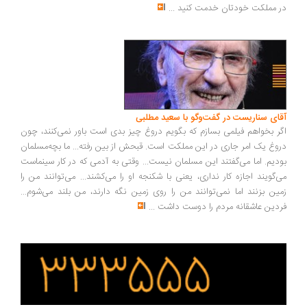
 مملکت خودتان خدمت کنید
...
ای سناریست در گفت‌وگو با سعید مطلبی
ر بخواهم فیلمی بسازم که بگویم دروغ چیز بدی است باور نمی‌کنند، چون
وغ یک امر جاری در این مملکت است. قبحش از بین رفته... ما بچه‌مسلمان
دیم. اما می‌گفتند این مسلمان نیست... وقتی به آدمی که در کار سینماست
‌گویند اجازه کار نداری، یعنی با شکنجه او را می‌کشند... می‌توانند من را
ین بزنند اما نمی‌توانند من را روی زمین نگه دارند، من بلند می‌شوم...
دین عاشقانه مردم را دوست داشت
...