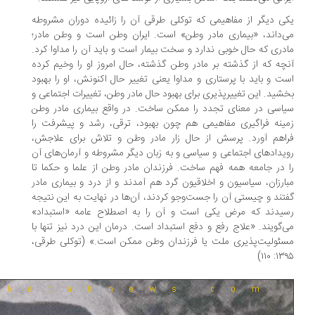
ی دیگر از مفاهیمی که توکلی طرقی آن را زائیده دوران مشروطه
‌داند، «بیماری مادر وطن» است. ایران وطن است و وطن مادر؛
دری که حال خوبی ندارد و سخت بیمار است و باید آن را مداوا کرد.
چه که از گذشته بر مادر وطن گذشته، حال امروز او را وخیم کرده
ت و باید با پرستاری و مداوا یعنی تغییر حال اکنونش، او را بهبود
شید. این تغییرپذیری برای بهبود حال مادر وطن، تغییرات اجتماعی و
اسی در معنای تجدد را ممکن ساخت. در واقع بیماری مادر وطن
ینه فراگیری مفاهیمی هم چون بهبود، ترقی، رشد و پیشرفت را
اهم آورد. پرسش از حال زار مادر وطن و تلاش برای علاجش،
یدادهای اجتماعی و سیاسی و به زبان دیگر مشروطه و آرمان‌های آن
 در جامعه همه فهم ساخت. فرزندان مادر وطن از علما و حکما تا
ارزان، سیاسیون و اخلاقیون گرد هم آمدند و از درد و بیماری مادر
تند و چیستی آن را جست‌وجو کردند، آن‌ها در نهایت به این نتیجه
یدند که مرض یکی است و آن را به اصطلاح عامه «استبداد»
‌گویند. «علاج رفع و دفع استبداد است. درمان این درد نیز تنها با
ئولیت‌پذیری ملت یا فرزندان وطن ممکن است.» (توکلی طرقی،
۱۳۹۵: 