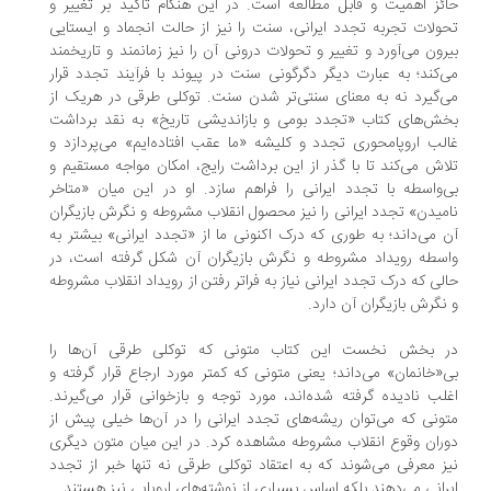
ئز اهمیت و قابل مطالعه است. در این هنگام تاکید بر تغییر و
ولات تجربه تجدد ایرانی، سنت را نیز از حالت انجماد و ایستایی
رون می‌آورد و تغییر و تحولات درونی آن را نیز زمانمند و تاریخمند
‌کند؛ به عبارت دیگر دگرگونی سنت در پیوند با فرآیند تجدد قرار
‌گیرد نه به معنای سنتی‌تر شدن سنت. توکلی طرقی در هریک از
ش‌های کتاب «تجدد بومی و بازاندیشی تاریخ» به نقد برداشت
لب اروپامحوری تجدد و کلیشه «ما عقب افتاده‌ایم» می‌پردازد و
اش می‌کند تا با گذر از این برداشت رایج، امکان مواجه مستقیم و
‌واسطه با تجدد ایرانی را فراهم سازد. او در این میان «متاخر
میدن» تجدد ایرانی را نیز محصول انقلاب مشروطه و نگرش بازیگران
 می‌داند؛ به طوری که درک اکنونی ما از «تجدد ایرانی» بیشتر به
سطه رویداد مشروطه و نگرش بازیگران آن شکل گرفته است، در
لی که درک تجدد ایرانی نیاز به فراتر رفتن از رویداد انقلاب مشروطه
نگرش بازیگران آن دارد.
 بخش نخست این کتاب متونی که توکلی طرقی آن‌ها را
‌«خانمان» می‌داند؛ یعنی متونی که کمتر مورد ارجاع قرار گرفته و
لب نادیده گرفته شده‌اند، مورد توجه و بازخوانی قرار می‌گیرند.
ونی که می‌توان ریشه‌های تجدد ایرانی را در آن‌ها خیلی پیش از
ران وقوع انقلاب مشروطه مشاهده کرد. در این میان متون دیگری
ز معرفی می‌شوند که به اعتقاد توکلی طرقی نه تنها خبر از تجدد
رانی می‌دهند بلکه اساس بسیاری از نوشته‌های اروپایی نیز هستند.