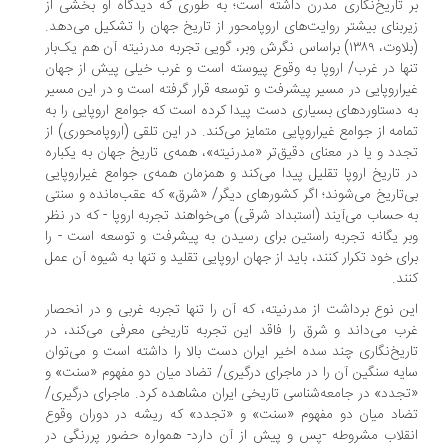
 تاریخ‌نگاری مدرن داشته است؛ به طوری که دیدگاه او بخشی از
ربنای بیشتر روایت‌های اروپامحور از تاریخ جهان را تشکیل می‌دهد.
(بلاوت، ۱۳۸۹) براساس نگرش وبر، گویی تجربه مدرنیته آن هم یک‌بار
ها در غرب/ اروپا به وقوع پیوسته است و غرب خیلی پیش از جهان
راروپایی در مسیر پیشرفت و توسعه قرار گرفته است و در این مسیر
 دستاوردهای بسیاری دست پیدا کرده است که جوامع اروپایی را به
امه از جوامع غیراروپایی متمایز می‌کند. در این تلقی (اروپامحوری) از
دد و یا در معنای دقیق‌تر «مدرنیته»، همه‌ی تاریخ جهان به یکباره
 تاریخ اروپا تقلیل پیدا می‌کند و همزمان همه‌ی جوامع غیراروپایی
‌تاریخ می‌شوند؛ اگر کشورهای دیگر/ «شرق» که عقب‌مانده و سنتی
 حساب می‌آیند (استبداد شرقی) می‌خواهند تجربه اروپا - که در نظر
ر یگانه تجربه راستین برای رسیدن به پیشرفت و توسعه است - را
ای خود تکرار کنند، باید از جهان اروپایی تقلید و تنها به شیوه آن عمل
ند.
ن نوع برداشت از مدرنیته، که آن را تنها تجربه غربی و در انحصار
ب می‌داند و شرق را فاقد این تجربه تاریخی معرفی می‌کند، در
ریخ‌نگاری چند سده اخیر ایران دست بالا را داشته است و می‌توان
یه سنگین آن را در ماجرای درگیری/ تضاد میان دو مفهوم «سنت» و
جدد» در جامعه‌شناسی تاریخی ایران مشاهده کرد. ماجرای درگیری/
اد میان دو مفهوم «سنت» و «تجدد» که ریشه در دوران وقوع
قلاب مشروطه -پس و پیش از آن دارد- همواره حضور پررنگی در