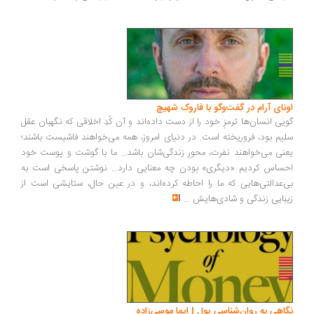
ونای آرام در گفت‌وگو با فاروک شهیچ
یی انسان‌ها ترمزِ خود را از دست داده‌اند و آن کُدِ اخلاقی که نگهبان عقل
یم بود، فروریخته است. در دنیای امروز، همه می‌خواهند فاشیست باشند؛
نی می‌خواهند نفرت، محورِ زندگی‌شان باشد... ما با گوشت و پوست خود
ساس کردیم «دیگری» بودن چه معنایی دارد... نوشتن پاسخی است به
‌عدالتی‌هایی که ما را احاطه کرده‌اند، و در عین حال، ستایشی است از
بایی زندگی و شادی‌هایش
...
اهی به روان‌شناسی پول | ایما موسی‌زاده