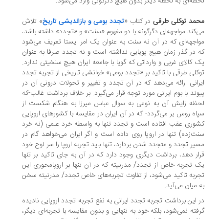
ظه‌ای به لحظه دیگر بدون هیچ دگرگونی وارد می‌شود.
مد توکلی طرقی
در کتاب «
تجدد بومی و بازاندیشی تاریخ
» تلاش
‌کند مواجهه‌ای دگرگونه با دو مفهوم «سنت» و «تجدد» داشته باشد،
اجهه‌ای که در آن نه سنت به عنوان یک امر ایستا تعریف می‌شود
 در گذر زمان هیچ پویایی نداشته است و نه تجدد صرفا به عنوان
 کالای غربی و وارداتی که گویا با جامعه ایران هیچ سنخیتی ندارد.
کلی طرقی با تاکید بر «تجدد بومی» خوانشی تاریخی از تجربه تجدد
رانی ارائه می‌دهد که در آن تجدد و تغییر و تحولات درونی آن در
وند با بوم ایرانی مورد توجه قرار می‌گیرد. بر خلاف برداشت غالب-که
ظه زایش آن به نوعی به سوال عباس میرزا به هنگام شکست از
اه روس بر می‌گردد- که در آن ایران در مقایسه با کشورهای اروپایی
وری عقب افتاده است و تجدد تنها به واسطه خرد علمی (نه خرد
ت‌زده) تنها در اروپا روی داده است و اگر ایران می‌خواهد گام در
یر تجدد و متجدد شدن بردارد، تنها باید تجربه اروپا را سر لوح خود
ار دهد، برداشت دیگری وجود دارد که در آن به جای تاکید بر تنها
 تجربه خاص از تجدد/ مدرنیته که در آن تنها بر اروپامحوری این
ربه تاکید می‌شود، از تفاوت تجربه‌های خاص تجدد/ مدرنیته سخن
 میان می‌آید.
 این برداشت تجربه تجدد ایرانی به نفع تجربه تجدد اروپایی نادیده
فته نمی‌شود، بلکه خود به تنهایی و بدون مقایسه با تجربه‌ای دیگر،