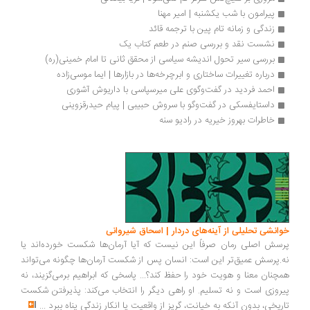
پیرامون با شب یکشنبه | امیر مهنا
زندگی و زمانه تام پین با ترجمه قائد
نشست نقد و بررسی صنم در طعم کتاب یک
بررسی سیر تحول اندیشه سیاسی از محقق ثانی تا امام خمینی(ره)
درباره تغییرات ساختاری و ابرچرخه‌ها در بازارها | ایما موسی‌زاده
احمد فردید در گفت‌وگوی علی میرسپاسی با داریوش آشوری
داستایفسکی در گفت‌وگو با سروش حبیبی | پیام حیدرقزوینی
خاطرات بهروز خیریه در رادیو سنه
انشی تحلیلی از آینه‌های دردار | اسحاق شیروانی
سش اصلی رمان صرفاً این نیست که آیا آرمان‌ها شکست خورده‌اند یا
.پرسش عمیق‌تر این است: انسان پس از شکست آرمان‌ها چگونه می‌تواند
چنان معنا و هویت خود را حفظ کند؟... پاسخی که ابراهیم برمی‌گزیند، نه
روزی است و نه تسلیم. او راهی دیگر را انتخاب می‌کند: پذیرفتن شکست
ریخی، بدون آنکه به خیانت، گریز از واقعیت یا انکار زندگی پناه ببرد
...