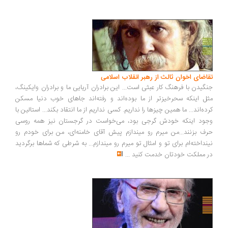
اضای اخوان ثالث از رهبر انقلاب اسلامی
گیدن با فرهنگ کار عبثی است... این برادران آریایی ما و برادران وایکینگ،
ل اینکه سحرخیزتر از ما بوده‌اند و رفته‌اند جاهای خوب دنیا مسکن
ده‌اند... ما همین چیزها را نداریم. کسی نداریم از ما انتقاد بکند... استالین با
ود اینکه خودش گرجی بود، می‌خواست در گرجستان نیز همه روسی
ف بزنند...من میرم رو میندازم پیش آقای خامنه‌ای، من برای خودم رو
نداخته‌ام برای تو و امثال تو میرم رو میندازم... به شرطی که شماها برگردید
 مملکت خودتان خدمت کنید
...