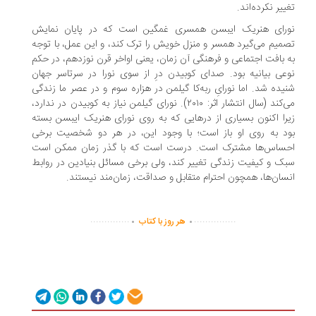
ییر نکرده‌اند.‌
رای هنریک ایبسن همسری غمگین است که در پایان‌ نمایش‌
میم‌ می‌گیرد همسر و منزل‌ خویش را ترک‌ کند، و این‌ عمل، با توجه‌
‌ بافت‌ اجتماعی‌ و فرهنگی‌ آن‌ زمان، یعنی اواخر قرن‌ نوزدهم، در حکم‌
عی‌ بیانیه‌ بود. صدای‌ کوبیدن‌ درِ از سوی نورا در سرتاسر جهان
یده شد. اما نورایِ ربه‌کا گیلمن‌ در هزاره سوم و در عصر ما زندگی
می‌کند (سال انتشار اثر: ۲۰۱۰). نورای‌ گیلمن نیاز به کوبیدن در ندارد،
را اکنون بسیاری از درهایی که به‌ روی‌ نورای‌ هنریک ایبسن بسته
د به روی او باز است؛ با وجود این، در هر دو شخصیت‌ برخی‌
ساس‌ها مشترک‌ است.‌ درست است که با گذر زمان ممکن است
ک و کیفیت زندگی تغییر کند، ولی برخی مسائل بنیادین در روابط
سان‌ها، همچون احترام متقابل‌ و صداقت، زمان‌مند نیستند.
.
.
..............
...............
هر روز با کتاب