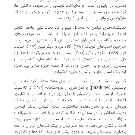
ترن در ایلینوی است. او نمایشنامه‌نویسی را در هجده سالگی آغاز
د و در این‌ مسیر از شیوه‌ بزرگانی‌ همچون‌ کریل چرچیل و دونالد
رگولیس‌ و والاس شاون‌ تأثیر پذیرفته است.
ایشنامه‌های گیلمن به مسائل مهم و گاه بحث‌انگیزِ جامعه کنونی
ریکا می‌پردازد و در تمام آنها می‌کوشد افراد را در موقعیت‌های
چیده و گاه پرتناقض قرار دهد. از میان آثار نمایشی او می‌توان به‌
سرزمین‌ اسب‌های‌ کوچک (۱۹۹۷)، گناه‌ من‌ و دیگر هیچ‌ (۱۹۹۷)، جنایت‌
قرن (۱۹۹۹)، شکوه‌ زندگی‌ (۲۰۰۱)، پسران‌ به‌ خانه‌ برمی‌گردند (۲۰۰۵)‌ و
دل‌، شکارچی‌ تنها (۲۰۰۵) اشاره‌ کرد. نمایشنامه‌های‌ گیلمن‌ جوایز
یاری را برای او به ارمغان آورده‌اند، از جمله جایزه هارپر لی، جایزه
ونینگ استار، جایزه پرنس و جایزه گوگنهایم‌.‌
گیلمن نمایشنامه عروسکخانه را در سال ۲۰۱۰ منتشر کرد که نوعی
پاستیش (pastiche) یا بدل‌سازی از عروسکخانه (۱۸۷۹) اثر کلاسیکِ
ریک ایبسن است. پاستیش یا بدل‌سازی در واقع اقتباس یا تقلیدی
اهانه از اثر یا آثار پیشین است که در نوشتار پسامدرن جایگاه
ژه‌ای دارد و نشان‌دهنده بینامتنیت است. گیلمن، مانند ایبسن،
ایشنامه‌اش را در سه پرده تنظیم کرده و با اقتباسی جسورانه و
اقانه‌، نورا، شخصیت اصلیِ نمایشِ ایبسن‌، را به هزاره سوم آورده
ت و نشان می‌دهد، به‌رغم گذر زمان و پیشرفت‌های فراوان‌ در علم‌
فناوری‌ و مسائل‌ مربوط‌ به حقوق‌ بشر، هنوز برخی‌ نگاه‌ها و نگرش‌ها