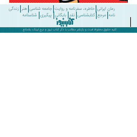
رمان ایرانی
خاطره، سفرنامه و روایت
جامعه شناسی
هنر
زندگی
نامه
مرجع
کتابشناسی
نقد
بایگانی
پیگیری
شناسنامه
کلیه حقوق محفوظ است و بازنشر مطالب با ذکر
کتاب نیوز
و درج لینک، بلامانع .