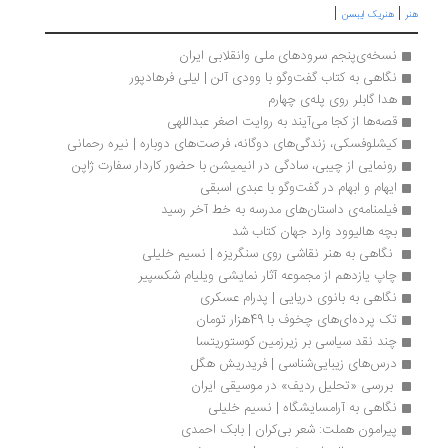
|
|
هنریک ایبسن
نسخه‌ی‌پنجم سرودهای ملی‌ وانقلابی ایران
نگاهی به کتاب گفت‌وگو با وودی آلن | لیلی فرهادپور
هدا گابلر روی پله‌ی چهارم
قصه‌ها از کجا می‌آیند به روایت اصغر عبداللهی
کیشلوفسکی، زندگی‌های دوگانه، فرصت‌های دوباره | نیره رحمانی
رونمایی از چیبی، سادگی در انیمیشن با حضور کاردار سفارت ژاپن 
ایهام و ابهام در گفت‌وگو با عبدی اسبقی
فیلمنامه‌ی داستان‌های مدرسه به خط آخر رسید
بچه هالیوود وارد جهان کتاب شد
 نگاهی به هنر نقاشی روی سنگریزه | نسیم خلیلی
چاپ یازدهم از مجموعه آثار نمایشی ویلیام شکسپیر
نگاهی به بانوی دریایی | پدرام عسکری
تک پرده‌ای‌های چخوف با 49هزار تومان
چند نقد سیاسی بر زیرزمین کوستوریتسا 
درس‌های زیبایی‌شناسی | فریدریش هگل
 بررسی «تحلیل ردیف»‌ در موسیقی ایران 
نگاهی به آرامسایشگاه | نسیم خلیلی
پیرامون هملت: شعر بی‌کران | بابک احمدی