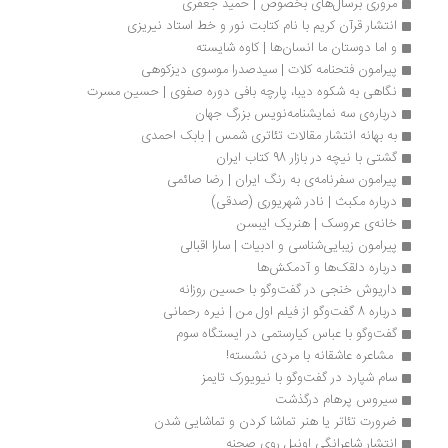
مروری برسال‌های بخصوص | حمید جعفری
انتشار قرآن کریم با نام کتابت نور و خط استاد نیریزی
و اما دوستان ما انسان‌ها | کاوه شایسته
پیرامون فتحنامه کلات | سیدصدرا موسوی دیزکوهی
نگاهی به شکوه دیبا، پارچه بافی دوره صفوی | حسین مسرت
درباره‌ی سه نمایشنامه‌نویس بزرگ جهان 
به بهانه انتشار مقالات تئاتری شمس | بابک احمدی
گشتی با نیچه در بازار 98 کتاب ایران
پیرامون سفرنامه‌‌ی به رنگ ایران | رضا صائمی
درباره مکبث | نادر شهریوری (صدقی)
خانه‌ی عروسک | هنریک ایبسن
پیرامون زیبایی‌شناسی و ادبیات | سارا اقبالی
درباره دلقک‌ها و آدمکش‌ها
داریوش خنجی در گفت‌وگو با حسین روزانه
درباره 8 گفت‌وگو از فیلم اول من | نیره رحمانی
گفت‌وگو با عباس کیارستمی در ایستگاه سوم
 مشاعره عاشقانه با مردی نشسته! 
سام شپارد در گفت‌وگو با نیویورک تایمز
سیروس پرهام درگذشت
ضرورت تئاتر یا هنر تماشا کردن و تماشایی شدن
انتشار شاعرانگی اونیل روی صحنه