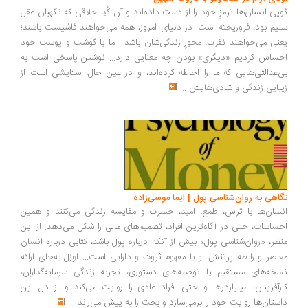
یی انسان‌ها ترمزِ خود را از دست داده‌اند و آن کُدِ اخلاقی که نگهبان عقل
یم بود، فروریخته است. در دنیای امروز، همه می‌خواهند فاشیست باشند؛
نی می‌خواهند نفرت، محورِ زندگی‌شان باشد... ما با گوشت و پوست خود
ساس کردیم «دیگری» بودن چه معنایی دارد... نوشتن پاسخی است به
‌عدالتی‌هایی که ما را احاطه کرده‌اند، و در عین حال، ستایشی است از
بایی زندگی و شادی‌هایش
...
اهی به روان‌شناسی پول | ایما موسی‌زاده
سان‌ها با ترس، طمع، امید، حسرت و مقایسه زندگی می‌کنند و همین
ساسات، حتی در آگاه‌ترین افراد، تصمیم‌های مالی را شکل می‌دهد. از این
ظر، «روان‌شناسی پول» بیش از آنکه درباره پول باشد، کتابی درباره انسان
اصر و رابطه پرتنش او با مفهوم ثروت و دارایی است... اوزل به‌جای ارائه
خه‌های مستقیم یا توصیه‌های دستوری، تجربه زندگی سرمایه‌گذاران،
رآفرینان، میلیاردرها و حتی افراد عادی را روایت می‌کند و از دل این
ستان‌ها روایت خود را برمی‌سازد و بحث را به پیش می‌راند
...