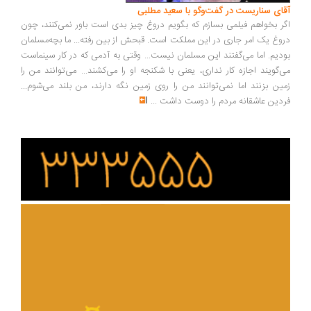
ای سناریست در گفت‌وگو با سعید مطلبی
ر بخواهم فیلمی بسازم که بگویم دروغ چیز بدی است باور نمی‌کنند، چون
وغ یک امر جاری در این مملکت است. قبحش از بین رفته... ما بچه‌مسلمان
دیم. اما می‌گفتند این مسلمان نیست... وقتی به آدمی که در کار سینماست
‌گویند اجازه کار نداری، یعنی با شکنجه او را می‌کشند... می‌توانند من را
ین بزنند اما نمی‌توانند من را روی زمین نگه دارند، من بلند می‌شوم...
دین عاشقانه مردم را دوست داشت
...