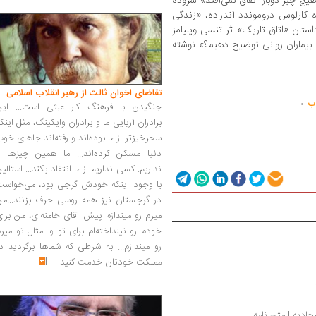
یچ چیز دوبار اتفاق نمی‌افتد» سروده
 کارلوس‌ دروموندد آندراده، «زندگی
ستان «اتاق تاریک» اثر تنسی ویلیامز
 بیماران روانی توضیح دهیم؟» نوشته
.
تقاضای اخوان ثالث از رهبر انقلاب اسلامی
..............
اب
جنگیدن با فرهنگ کار عبثی است... این
برادران آریایی ما و برادران وایکینگ، مثل اینک
سحرخیزتر از ما بوده‌اند و رفته‌اند جاهای خو
دنیا مسکن کرده‌اند... ما همین چیزها را
نداریم. کسی نداریم از ما انتقاد بکند... استالی
با وجود اینکه خودش گرجی بود، می‌خواست
در گرجستان نیز همه روسی حرف بزنند...من
میرم رو میندازم پیش آقای خامنه‌ای، من برا
خودم رو نینداخته‌ام برای تو و امثال تو میر
رو میندازم... به شرطی که شماها برگردید د
مملکت خودتان خدمت کنید
...
دیه | متن نامه