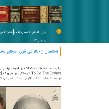
رمان خارجی
داستان کوتاه
تاریخ
دین 
پس از کتاب
استقبال از حالا کی قراره ظرفارو بش
چاپ سوم نمایشنامه «
حالا کی قراره ظرفارو ب
To Do The Dishes]
اثر
ماتئی ویسنی‌یک
[Matei Vișniec]
توسط انتشارات کتاب فانوس منتشر شد. این اثر