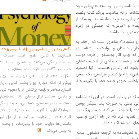
شادی‌هایش
...
مایشنامه‌نویس برجسته هم‌وطن خود
یشنامه را به مناسبت بزرگداشت یکصد
زیادی به چند نمایشنامه یونسکو از
ی‌ها» و «درس» که جملگی در زمره
ت مدرن‌اند، داشت.
رو بشوره؟» شاعری است که از قضا به
ارد. داستان و روایت نمایشنامه در
نگاهی به روان‌شناسی پول | ایما موسی‌زاده
ور که چاپ آثار یونسکو از طرف دولت
انسان‌ها با ترس، طمع، امید، حسرت و
اده و هم‌بند تعدادی از شخصیت‌های
مقایسه زندگی می‌کنند و همین احساسات،
‌شود که زندانی هستند. آنها تصمیم
حتی در آگاه‌ترین افراد، تصمیم‌های مالی ر
 طاس» را اجرا کنند و هرکسی یک نقش
شکل می‌دهد. از این منظر، «روان‌شناسی پول
توانند جلوی خنده خود را بگیرند و تا
بیش از آنکه درباره پول باشد، کتابی دربار
انسان معاصر و رابطه پرتنش او با مفهوم ثرو
و دارایی است... اوزل به‌جای ارائه نسخه‌ها
سکو در زندان است. در این نمایشنامه
ئی یعنی به صورت یک سیگار روشن
مستقیم یا توصیه‌های دستوری، تجربه زندگی
خود را خاموش می‌کند. ویسنی‌یک این
سرمایه‌گذاران، کارآفرینان، میلیاردرها و حت
 تقدیم کرد که در راه آزادی و علیه
افراد عادی را روایت می‌کند و از دل این
ه‌های وحشتناک دادند.
داستان‌ها روایت خود را برمی‌سازد و بحث ر
به پیش می‌راند
...
عر و نمایشنامه به ترجمه مشغول است.