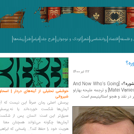
و فلسفه
اقتصاد
روانشناسی
شعر
کودک و نوجوان
طرح جلد
فیلم
طنز
ریشه‌ها
وره؟
22 تیر 1400
شوره؟
» [And Now Who's Going
و ترجمه ملیحه بهارلو
خوانشی تحلیلی از آینه‌های دردار | اسحاق
 در نقد و هجو استالینیسم است.
شیروانی
پرسش اصلی رمان صرفاً این نیست که آیا
آرمان‌ها شکست خورده‌اند یا نه.پرسش
عمیق‌تر این است: انسان پس از شکست
آرمان‌ها چگونه می‌تواند همچنان معنا و
هویت خود را حفظ کند؟... پاسخی که ابراهی