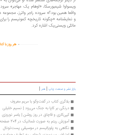
از دیگر ترجمه‌های منتشر شده او می‌توان به «ه
ویسواوا شیمبورسکا، «اوهام یک مهاجر» سروده
واقعا همین بود؟» سروده راجر واترز، مجموعه دا
و نمایشنامه «چگونه تاریخچه کمونیسم را برای
ماتئی ویسنی‌یک اشاره کرد.
.
...............
هر روز با کت
|
|
بازار نشر و صنعت چاپ
هنر
بلاگری کتاب در گفت‌وگو با مریم معروف
درنگی بر کاپا به جنگ می‌رود | نسیم خلیلی
کپی‌کاری و قاچاق در روز روشن | یاسر نوروزی
آموزش ریتم به صورت شماتیک در 204 صفحه
نگاهی به پلورالیسم در موسیقی پست‌تونال
اعتراض سیدمهدی شجاعی به توقیف حماسه سجا