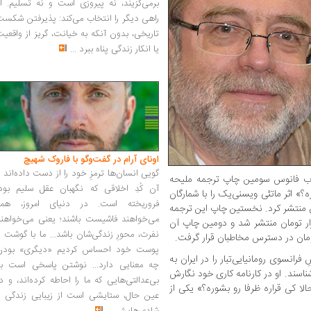
برمی‌گزیند، نه پیروزی است و نه تسلیم. ا
راهی دیگر را انتخاب می‌کند: پذیرفتن شکس
تاریخی، بدون آنکه به خیانت، گریز از واقعی
یا انکار زندگی پناه ببرد
...
اونای آرام در گفت‌وگو با فاروک شهیچ‭
گویی انسان‌ها ترمزِ خود را از دست داده‌اند 
تاب فانوس سومین چاپ ترجمه ملیحه
آن کُدِ اخلاقی که نگهبان عقل سلیم بود،
ره؟» اثر ماتئی ویسنی‌یک را با شمارگان
فروریخته است. در دنیای امروز، همه
صفحه و بهای ۴۵ هزار تومان منتشر کرد. نخستین چاپ این ترجمه
می‌خواهند فاشیست باشند؛ یعنی می‌خواهند
۱۳ با شمارگان هزار نسخه و بهای ۱۵ هزار تومان منتشر شد و دومین چاپ آن
نفرت، محورِ زندگی‌شان باشد... ما با گوشت 
پوست خود احساس کردیم «دیگری» بودن
رانسوی رومانیایی‌تبار را در ایران به
چه معنایی دارد... نوشتن پاسخی است به
اسند. او در کارنامه کاری خود نگارش
بی‌عدالتی‌هایی که ما را احاطه کرده‌اند، و د
لا کی قراره ظرفا رو بشوره؟» یکی از
عین حال، ستایشی است از زیبایی زندگی و