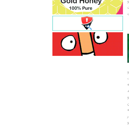
و
ت
ت
و
و
ر