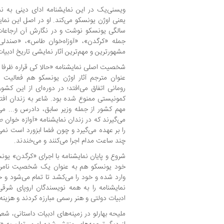
ویسنی‌یک در این نمایشنامه ادای دینی به ن
یعنی اوژن یونسکو می‌کند. او در اصل این نما
سالگی یونسکو نوشت و در نگارش آن ارجاعات 
جمله «کرگدن»، «آوزاه‌خوان طاس»، «صندل
مشهورترین و مهم‌ترین آثار نمایشی تاریخ ادبیا
شخصیت اصلی نمایشنامه «حالا کی قراره ظرفا 
عنوان مترجم آثار اوژن یونسکو هم فعالیت د
رومانی اتفاق می‌افتد؛ در دوره‌ای از این کش
کمونیستی ممنوع شده بود. شاعر به زندان افت
مهم کشور از جمله وزیر سابق، دادرس و... می
می‌گیرند که در زندان نمایشنامه «آوازه خوان
را بر عهده می‌گیرد و چون فضا ابزورد است نمی‌
چند ساعت مدام اجرا می‌کنند و می‌خندند.
شروع و پایان نمایشنامه با اجرای «کرگدن» یون
خود یونسکو هم به عنوان یک شخصیت نامر
وارد شده و خود را می‌کشد تا تمام می‌شود و 
نمایشنامه را به همه نویسندگان اروپای شرقی
ادبیات دولتی و هنر رسمی مبارزه کردند و هزین
ملیحه بهارلو در زمینه‌های ادبیات داستانی، ش