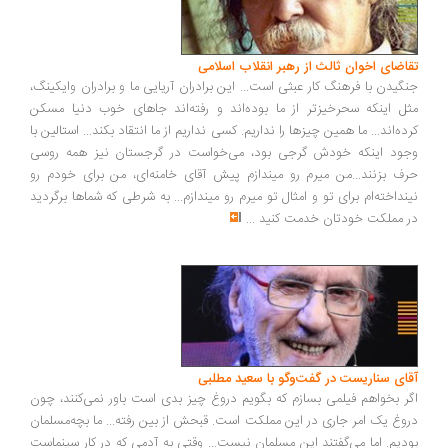
اضای اخوان ثالث از رهبر انقلاب اسلامی
گیدن با فرهنگ کار عبثی است... این برادران آریایی ما و برادران وایکینگ،
ل اینکه سحرخیزتر از ما بوده‌اند و رفته‌اند جاهای خوب دنیا مسکن
ده‌اند... ما همین چیزها را نداریم. کسی نداریم از ما انتقاد بکند... استالین با
ود اینکه خودش گرجی بود، می‌خواست در گرجستان نیز همه روسی
ف بزنند...من میرم رو میندازم پیش آقای خامنه‌ای، من برای خودم رو
نداخته‌ام برای تو و امثال تو میرم رو میندازم... به شرطی که شماها برگردید
 مملکت خودتان خدمت کنید
...
ای سناریست در گفت‌وگو با سعید مطلبی
ر بخواهم فیلمی بسازم که بگویم دروغ چیز بدی است باور نمی‌کنند، چون
وغ یک امر جاری در این مملکت است. قبحش از بین رفته... ما بچه‌مسلمان
دیم. اما می‌گفتند این مسلمان نیست... وقتی به آدمی که در کار سینماست