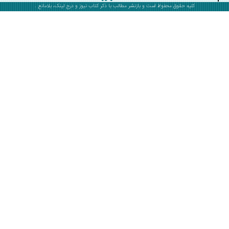
کلیه حقوق محفوظ است و بازنشر مطالب با ذکر
کتاب نیوز
و درج لینک، بلامانع .