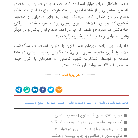
صر اطلاعاتی برای عراق استفاده کند. صدام برای جبران این خطای
حش، سامرایی را از شاخه ایران در استخبارات عراق به اطلاعات لشکر
تم در فاو منتقل کرد. سرهنگ ایوب به جای سامرایی و محمود
هین که رییس اطلاعات نیروی زمینی بود منصوب شد، اما وقتی
لاعاتش در مورد فاو غلط از آب در آمد، صدام او را برکنار و بار دیگر
یق سامرایی را به جایگاه پیشین بازگرداند.»
طرات این آزاده قهرمان هم اکنون با عنوان (ملاصالح، سرگذشت
ملاصالح قاری مترجم اسرای ایرانی) به نگارش رضیه غبیشی در ۲۸۰
حه و توسط انتشارات شهید کاظمی) و همزمان با اکران فیلم
ی آن ۲۳ نفر روانه بازار شده است.
.
.
..............
...............
هر روز با کتاب
|
|
|
|
ره، سفرنامه‌ و روایت
بازار نشر و صنعت چاپ
حبیب احمدزاده
تاریخ و سیاست
درباره انقلاب‌های گلدستون | محمود فاضلی
آنچه خود امام موسی صدر درباره خودش گفت
و اما از هیروشیما با عشق | مریم طباطبائی‌ها
ترکیب‌بندی در عکاسی با چاپ بیست و هشتم