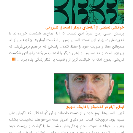
انشی تحلیلی از آینه‌های دردار | اسحاق شیروانی
سش اصلی رمان صرفاً این نیست که آیا آرمان‌ها شکست خورده‌اند یا
.پرسش عمیق‌تر این است: انسان پس از شکست آرمان‌ها چگونه می‌تواند
چنان معنا و هویت خود را حفظ کند؟... پاسخی که ابراهیم برمی‌گزیند، نه
روزی است و نه تسلیم. او راهی دیگر را انتخاب می‌کند: پذیرفتن شکست
ریخی، بدون آنکه به خیانت، گریز از واقعیت یا انکار زندگی پناه ببرد
...
ونای آرام در گفت‌وگو با فاروک شهیچ
یی انسان‌ها ترمزِ خود را از دست داده‌اند و آن کُدِ اخلاقی که نگهبان عقل
یم بود، فروریخته است. در دنیای امروز، همه می‌خواهند فاشیست باشند؛
نی می‌خواهند نفرت، محورِ زندگی‌شان باشد... ما با گوشت و پوست خود
ساس کردیم «دیگری» بودن چه معنایی دارد... نوشتن پاسخی است به