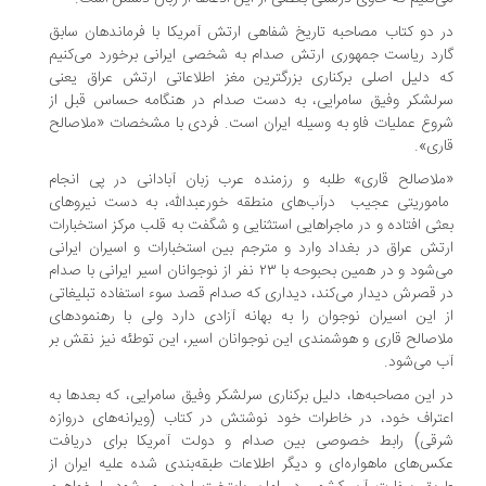
 دو کتاب مصاحبه تاریخ شفاهی ارتش آمریکا با فرماندهان سابق
رد ریاست جمهوری ارتش صدام به شخصی ایرانی برخورد می‌کنیم
 دلیل اصلی برکناری بزرگترین مغز اطلاعاتی ارتش عراق یعنی
لشکر وفیق سامرایی، به دست صدام در هنگامه حساس قبل از
وع عملیات فاو به وسیله ایران است. فردی با مشخصات «ملاصالح
ری».
لاصالح قاری» طلبه و رزمنده عرب زبان آبادانی در پی انجام
موریتی عجیب درآب‌های منطقه خورعبدالله، به دست نیروهای
ثی افتاده و در ماجراهایی استثنایی و شگفت به قلب مرکز استخبارات
تش عراق در بغداد وارد و مترجم بین استخبارات و اسیران ایرانی
می‌شود و در همین بحبوحه با ۲۳ نفر از نوجوانان اسیر ایرانی با صدام
 قصرش دیدار می‌کند، دیداری که صدام قصد سوء استفاده تبلیغاتی
 این اسیران نوجوان را به بهانه آزادی دارد ولی با رهنمودهای
اصالح قاری و هوشمندی این نوجوانان اسیر، این توطئه نیز نقش بر
 می‌شود.
 این مصاحبه‌ها، دلیل برکناری سرلشکر وفیق سامرایی، که بعدها به
تراف خود، در خاطرات خود نوشتش در کتاب (ویرانه‌های دروازه
قی) رابط خصوصی بین صدام و دولت آمریکا برای دریافت
س‌های ماهواره‌ای و دیگر اطلاعات طبقه‌بندی شده علیه ایران از