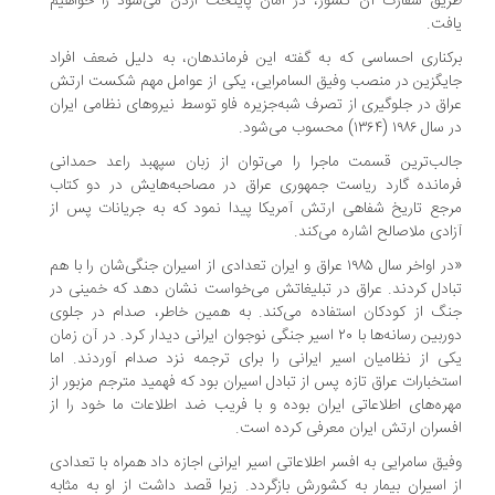
یق سفارت آن کشور، در امان پایتخت اردن می‌شود را خواهیم
فت.
کناری احساسی که به گفته این فرماندهان، به دلیل ضعف افراد
یگزین در منصب وفیق السامرایی، یکی از عوامل مهم شکست ارتش
اق در جلوگیری از تصرف شبه‌جزیره فاو توسط نیروهای نظامی ایران
۱۹۸ (۱۳۶۴) محسوب می‌شود.
لب‌ترین قسمت ماجرا را می‌توان از زبان سپهبد راعد حمدانی
مانده گارد ریاست جمهوری عراق در مصاحبه‌هایش در دو کتاب
جع تاریخ شفاهی ارتش آمریکا پیدا نمود که به جریانات پس از
ادی ملاصالح اشاره می‌کند.
«در اواخر سال ۱۹۸۵ عراق و ایران تعدادی از اسیران جنگی‌شان را با هم
ادل کردند. عراق در تبلیغاتش می‌خواست نشان دهد که خمینی در
گ از کودکان استفاده می‌کند. به همین خاطر، صدام در جلوی
دوربین رسانه‌ها با ۲۰ اسیر جنگی نوجوان ایرانی دیدار کرد. در آن زمان
ی از نظامیان اسیر ایرانی را برای ترجمه نزد صدام آوردند. اما
تخبارات عراق تازه پس از تبادل اسیران بود که فهمید مترجم مزبور از
ره‌های اطلاعاتی ایران بوده و با فریب ضد اطلاعات ما خود را از
سران ارتش ایران معرفی کرده است.
یق سامرایی به افسر اطلاعاتی اسیر ایرانی اجازه داد همراه با تعدادی
 اسیران بیمار به کشورش بازگردد. زیرا قصد داشت از او به مثابه