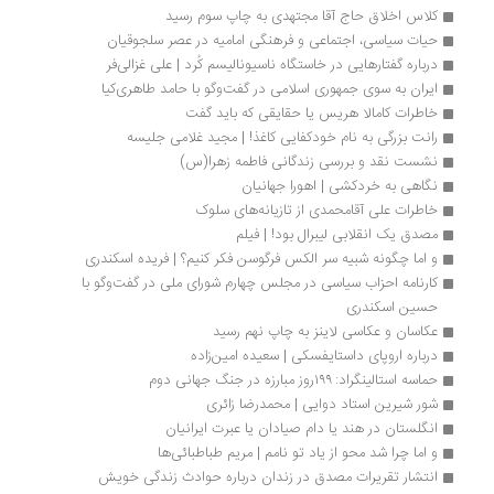
کلاس اخلاق حاج آقا مجتهدی به چاپ سوم رسید
حیات سیاسی، اجتماعی و فرهنگی امامیه در عصر سلجوقیان
درباره گفتارهایی در خاستگاه ناسیونالیسم کُرد | علی غزالی‌فر
ایران به سوی جمهوری اسلامی در گفت‌وگو با حامد طاهری‌کیا
خاطرات کامالا هریس یا حقایقی که باید گفت
رانت بزرگی به نام خودکفایی کاغذ! | مجید غلامی جلیسه
نشست نقد و بررسی زندگانی فاطمه زهرا(س)
نگاهی به خردکشی | اهورا جهانیان
خاطرات علی آقامحمدی از تازیانه‌های سلوک
مصدق یک انقلابی لیبرال بود! | فیلم
و اما چگونه شبیه سر الکس فرگوسن فکر کنیم؟ | فریده اسکندری
کارنامه احزاب سیاسی در مجلس چهارم شورای ملی در گفت‌وگو با 
حسین اسکندری 
عکاسان و عکاسی لاینز به چاپ نهم رسید
درباره اروپای داستایفسکی | سعیده امین‌زاده
حماسه استالینگراد: ۱۹۹روز مبارزه در جنگ جهانی دوم
شور شیرین استاد دوایی | محمدرضا زائری
انگلستان در هند یا دام صیادان یا عبرت ایرانیان
و اما چرا شد محو از یاد تو نامم | مریم طباطبائی‌ها
انتشار تقریرات مصدق در زندان درباره حوادث زندگی خویش