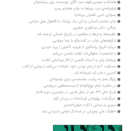
هشتادو سومین قهوه سرد آقای نویسنده روی پیشخوان
فیلم‌نامه‌ی مرد رویاها به چاپ هشتم رسید
رسوایی ادبی ناشران بریتانیا
چاپ ششم داستان زندگی یک پزشک با 15هزار عمل جراحی 
رایگان: دکتر عبدالعزیز خضری
نظریه‌ها، مدل‌ها و مفاهیم در تاریخ باستان ترجمه شد
شکوفه‌های عناب در گفت‌وگو با رضا جولایی
درباره تاریخ روانکاوی از فروید تاکنون | پریا حیدری
با شخصیت حقوقی‌ات اعلام دشمنی می‌کنم
روزشمار زبان و ادبیات فارسی از آغاز پیدایش کتابت
مسکوب: آدم از بشر بودن خود خجالت می‌کشد | برشی از کتاب
آخرین دختر کرد فروخته شد...
روزگار عمار به روایت ملامحمدی برای نوجوانان
در حاشیه تمام نهج‌البلاغه | سیدمصطفی میرلوحی
شرح حال ۳۶۱ نفر از رجال فارس در واپسین دوره قاجار
 سرگذشت‌ پهلوانان کرمانشاه در مردان گود
مروری بر بینایی | آزاده جهان‌احمدی
خطرات علی عِچرِش در امدادگر کجایی شنیدنی شد