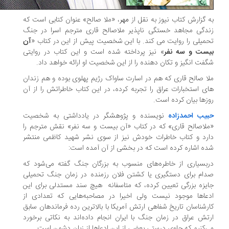
 گزارش کتاب نیوز به نقل از
مهر
، «ملا صالح» عنوان کتابی است که
دگی مجاهد خستگی ناپذیر ملاصالح قاری مترجم اسرا در جنگ
میلی را روایت می کند. با این شخصیت پیش از این در کتاب «
آن
ست و سه نفر
» نیز پرداخته شده است و این کتاب در روایتی
فت انگیز و تکان دهنده را از این شخصیت او ارائه خواهد داد.
ا صالح قاری که هم در اسارت ساواک رژیم پهلوی بوده و هم زندان
ی استخبارات عراق را تجربه کرده، در این کتاب خاطراتش را از آن
زها بیان کرده است.
یب احمدزاده
نویسنده و پژوهشگر در یادداشتی به شخصیت
لاصالح قاری» که در کتاب «آن بیست و سه نفر» نقش مترجم را
رد و کتاب خاطرات خودش نیز از سوی نشر شهید کاظمی منتشر
ه اشاره کرده است که در بخشی از آن آمده است:
بسیاری از خاطره‌های منسوب به بزرگان جنگ گفته می‌شود که
ام برای دستگیری یا کشتن فلان رزمنده در زمان جنگ تحمیلی
یزه بزرگی تعیین کرده، که متاسفانه هیچ سند مستدلی برای این
عاها موجود نیست ولی اخیرا در مصاحبه‌هایی که تعدادی از
رشناسان تاریخ شفاهی ارتش آمریکا با بالاترین رده فرماندهان سابق
تش عراق در زمان جنگ با ایران انجام داده‌اند به نکاتی برخورد
‌کنیم که حاوی درستی بعضی از این ادعاها از زبان دشمن است.