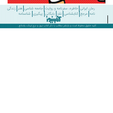
رمان ایرانی
خاطره، سفرنامه و روایت
جامعه شناسی
هنر
زندگی
نامه
مرجع
کتابشناسی
نقد
بایگانی
پیگیری
شناسنامه
کلیه حقوق محفوظ است و بازنشر مطالب با ذکر
کتاب نیوز
و درج لینک، بلامانع .