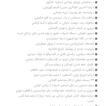
در ستایش زوربای یونانی | مجید خاکپور
درباره آخرین اغواگری زمین | شبنم کهن‌چی
درباره سه نفر بودیم | نیره رحمانی
مناظره یک مسلمان و یک مسیحی به قلم حکیمی
خاطرات یک دوست خیالی در گفت‌وگو با گیتا گرکانی
مروری بر اسباب النزول | مهدی گلبخش
منصور کوشان: مساله ادبیات، تغییر و بهتر شدن جای زندگی است
و اما در نگاه ایرانشهری | رضا دستجردی
کتابخانه‌ آستان‌قدس مرده است | رسول جعفریان
ویراست جدید از روزشمار تاریخ قاجاریه
فلسفه سیاسی؛ درآمدی کامل در گفت‌وگو با جواد حیدری
تفسیر معاصرانه قرآن کریم در گفت‌وگو با انشاءالله رحمتی
 قاجار، خفه شدن کودکان و دروازه مردگان
نگاهی به بازنمایی یا وانموده، فیلم‌نوشت سوء تفاهم
درباره تاریخ ایران آکسفورد | حمیدرضا امیدی سرور
۴۴ نسخه خطی از آثار محتشم کاشانی
درباره شبحی در حال تسخیر ادبیات | نرگس کیانی
مروری بر امید، زندگینامه خودنوشت پاپ فرانسیس | طاهره مهری
درباره متولد آلمان شرقی: زندگی زیر سایه دیوار | محمدرضا ثامن 
نسب