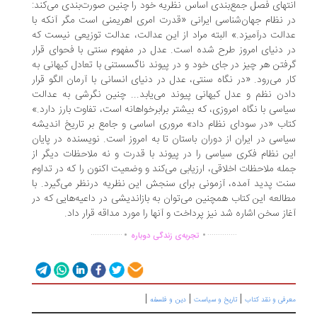
تهای فصل جمع‌بندی اساس نظریه خود را چنین صورت‌بندی می‌کند:
 نظام جهان‌شناسی ایرانی «قدرت امری اهریمنی است مگر آنکه با
الت درآمیزد.» البته مراد از این عدالت، عدالت توزیعی نیست که
 دنیای امروز طرح شده است. عدل در مفهوم سنتی با فحوای قرار
فتن هر چیز در جای خود و در پیوند ناگسستنی با تعادل کیهانی به
ر می‌رود. «در نگاه سنتی، عدل در دنیای انسانی با آرمان الگو قرار
دن نظم و عدل کیهانی پیوند می‌یابد... چنین نگرشی به عدالت
اسی با نگاه امروزی، که بیشتر برابرخواهانه است، تفاوت بارز دارد.»
اب «در سودای نظام داد» مروری اساسی و جامع بر تاریخ اندیشه
اسی در ایران از دوران باستان تا به امروز است. نویسنده در پایان
ن نظام فکری سیاسی را در پیوند با قدرت و نه ملاحظات دیگر از
له ملاحظات اخلاقی، ارزیابی می‌کند و وضعیت اکنون را که در تداوم
ت پدید آمده، آزمونی برای سنجش این نظریه درنظر می‌گیرد. با
العه این کتاب همچنین می‌توان به بازاندیشی در داعیه‌هایی که در
از سخن اشاره شد نیز پرداخت و آنها را مورد مداقه قرار داد.
.
.
...............
..............
تجربه‌ی زندگی دوباره
|
|
|
رفی و نقد کتاب
تاریخ و سیاست
دین و فلسفه