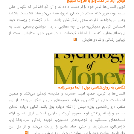
ونای آرام در گفت‌وگو با فاروک شهیچ
یی انسان‌ها ترمزِ خود را از دست داده‌اند و آن کُدِ اخلاقی که نگهبان عقل
یم بود، فروریخته است. در دنیای امروز، همه می‌خواهند فاشیست باشند؛
نی می‌خواهند نفرت، محورِ زندگی‌شان باشد... ما با گوشت و پوست خود
ساس کردیم «دیگری» بودن چه معنایی دارد... نوشتن پاسخی است به
‌عدالتی‌هایی که ما را احاطه کرده‌اند، و در عین حال، ستایشی است از
بایی زندگی و شادی‌هایش
...
اهی به روان‌شناسی پول | ایما موسی‌زاده
سان‌ها با ترس، طمع، امید، حسرت و مقایسه زندگی می‌کنند و همین
ساسات، حتی در آگاه‌ترین افراد، تصمیم‌های مالی را شکل می‌دهد. از این
ظر، «روان‌شناسی پول» بیش از آنکه درباره پول باشد، کتابی درباره انسان
اصر و رابطه پرتنش او با مفهوم ثروت و دارایی است... اوزل به‌جای ارائه
خه‌های مستقیم یا توصیه‌های دستوری، تجربه زندگی سرمایه‌گذاران،
رآفرینان، میلیاردرها و حتی افراد عادی را روایت می‌کند و از دل این
ستان‌ها روایت خود را برمی‌سازد و بحث را به پیش می‌راند
...