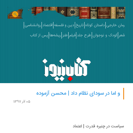
ان خارجی
داستان کوتاه
تاریخ
دین و فلسفه
اقتصاد
روانشناسی
ر
کودک و نوجوان
طرح جلد
فیلم
طنز
ریشه‌ها
پس از کتاب
و اما در سودای نظام داد | محسن آزموده
05 آذر 1397
است در چنبره قدرت | اعتماد