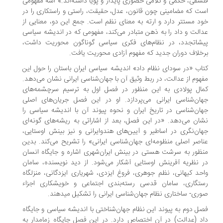
سفی، حکمی و کلامی حضوری پایدار و پویا داشته‌اند.» اشه مفهومی
ت که مضامینی چون قانون، عدل، حقیقت، راستی و راستکاری را در
د مستتر دارد و ارته به معنای نظم است. جمع این دو، معنایی از
الت و داد را به ذهن متبادر می‌کند، مفهومی که در اندیشه سیاسی
شاتجدد، در نظام‌های فکری سیاسی گوناگون محوریت داشت،
خلاف دوران جدید که مفهوم آزادی محوریت یافت.
اب «در سودای نظام داد» اندیشه سیاسی ایران باستان را حول این
هوم از عدالت، در ربط وثیق آن با جهان‌شناسی ایرانی نشان می‌دهد.
ال پولادی به این منظور در فصل اول به ترسیم سرچشمه‌های
ان‌شناسی ایرانی می‌پردازد. او در این فصل جریان‌های اصلی
ان‌شناسی در تاریخ ایران و نحوه پیوند آن با اندیشه سیاسی را
ان می‌دهد. «در این فصل، بعد از اشاراتی به ریشه‌های گونه‌ای
ان‌نگری در اساطیر و آیین‌های هندوایرانی و نیز بینش اوستایی،
اصر اصلی منظومه‌ای جهان‌شناسی ایرانی» را تشریح می‌کند. بدین
ظور به سرشت هستی در بینش ایران‌شهری اشاره و جایگاه انسان
 نظریه آفرینش اوستایی آشکار می‌شود. از دید نویسنده، سامان
حد کیهانی، نظم جوهری، فروغ ایزدی، شهریاری ایزدگانی، منزلگاه
تگاری، سامان قدسی رسته‌بندی اجتماعی و خویشکاری اجزاء
ری- ساختاری نظام جهان‌شناسی ایرانی را تشکیل می‎دهند.
ل دوم به پیوند این نظام جهان‌شناختی با اندیشه سیاسی و جایگاه
د (عدالت) در آن اختصاص دارد. در این فصل جایگاه زمامدار به