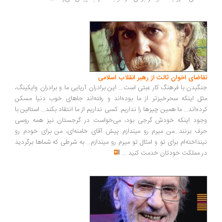
اضای اخوان ثالث از رهبر انقلاب اسلامی
گیدن با فرهنگ کار عبثی است... این برادران آریایی ما و برادران وایکینگ،
ل اینکه سحرخیزتر از ما بوده‌اند و رفته‌اند جاهای خوب دنیا مسکن
ده‌اند... ما همین چیزها را نداریم. کسی نداریم از ما انتقاد بکند... استالین با
ود اینکه خودش گرجی بود، می‌خواست در گرجستان نیز همه روسی
ف بزنند...من میرم رو میندازم پیش آقای خامنه‌ای، من برای خودم رو
نداخته‌ام برای تو و امثال تو میرم رو میندازم... به شرطی که شماها برگردید
 مملکت خودتان خدمت کنید
...