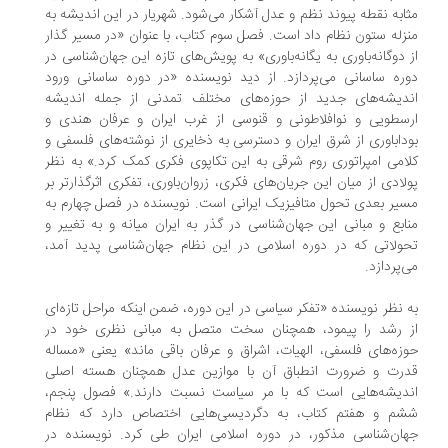
ابه نقطه پیوند نظم و عدل آشکار می‌شود. شهریار در این اندیشه به
زله ستون نظام داد است. فصل سوم کتاب، با عنوان «در مسیر گذار
 دوگانه‌باوری به یگانه‌باوری» به پویش‌های تازه این جهان‌شناسی در
ره ساسانی می‌پردازد. از دید نویسنده «در دوره ساسانی ورود
دیشه‌های جدید از حوزه‌های مختلف تمدنی از جمله اندیشه
سطویی و نوافلاطونی و قنوسی از غرب ایران و عرفان هندی و
داباوری از شرق ایران و دسترسی به ذخایری از نوشته‌های فلسفی و
امی امپراتوری روم شرقی به این تکاپوی فکری کمک کرد.» به نظر
لادی از میان این جریان‌های فکری، زروان‌باوری، تفکری اثرگذارتر بر
یر بعدی تحول متافیزیک ایرانی است. نویسنده در فصل چهارم به
ابع و مبانی این جهان‌شناسی در گذر به ایران میانه و به تغییر و
ولاتی که در دوره اسلامی در این نظام جهان‌شناسی پدید آمد،
‌پردازد.
 نظر نویسنده «تفکر سیاسی در این دوره، ضمن اینکه مراحل تازه‌ای
 رشد را پیمود، همچنان سخت متصل به مبانی نظری خود در
زه‌های فلسفی، الهیات، اشراق و عرفان باقی ماند» یعنی «مساله
رت و ضرورت انطباق آن با موازین عدل همچنان هسته اصلی
دیشه‌هایی است که با مر سیاست نسبت دارند.» فصول پنجم،
م و هفتم کتاب، به دگردیسی‌هایی اختصاص دارد که نظام
ان‌شناسی مذکور، در دوره اسلامی ایران طی کرد. نویسنده در