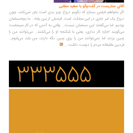
ای سناریست در گفت‌وگو با سعید مطلبی
ر بخواهم فیلمی بسازم که بگویم دروغ چیز بدی است باور نمی‌کنند، چون
وغ یک امر جاری در این مملکت است. قبحش از بین رفته... ما بچه‌مسلمان
دیم. اما می‌گفتند این مسلمان نیست... وقتی به آدمی که در کار سینماست
‌گویند اجازه کار نداری، یعنی با شکنجه او را می‌کشند... می‌توانند من را
ین بزنند اما نمی‌توانند من را روی زمین نگه دارند، من بلند می‌شوم...
دین عاشقانه مردم را دوست داشت
...