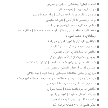
انقلاب ایران: ریشه‌های ناآرامی و شورش
درباره ایوب روت | زهره مسکنی
مروری بر نابرابری با ما چه می‌کند | پیام حیدرقزوینی
و اما از کشمیر تا کاراکاس | علی‌الله سلیمی
نگاهی به تاریک ماه | ابراهیم مهدی‌زاده
محمدتقی مصباح یزدی، موافق رای مردم یا مخالف؟ | مناظره احمد 
زیدآبادی و صفدر الهی‏‌راد
کوئنتین تارانتینو با شهید آوینی در واحه
پیرامون نافرمانی مدنی | علی غزالی فر
نگاهی به ستاره‌‏باران | فرزاد نعمتی
 بررسی مهدویت از دیدگاه ادیان دیگر 
خاستگاه‌ رمان ایران‌شهر شاهنامه است | گزارش یک نشست
 شمایلِ قدرت از جهان باستان تا عصر مدرن
مروری بر مبانی مطالعات سینمایی و نقد فیلم | تینا جلالی
موسولینی در خاطرات و افسانه‌ها در گفت‌وگو با بنفشه شریفی‌خو
پیرامون دلدادگی و عصیان | بابک زمانی
نگاهی به مرد بلعیده‌شده | سمیه مهرگان
روایت آدم‌های مطرود | شیما جوادی
نشست نقد و بررسی کارنامه فیاض
تفکر علمی در ۴۲۵صفحه ترجمه شد