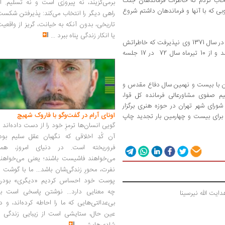
نتخاب کردم که خاطرات فرماندهان جنگ
برمی‌گزیند، نه پیروزی است و نه تسلیم. ا
وبی که با آنها و فرماندهان داشتم شروع
راهی دیگر را انتخاب می‌کند: پذیرفتن شکس
تاریخی، بدون آنکه به خیانت، گریز از واقعی
یا انکار زندگی پناه ببرد
...
وی در ادامه درباره مصاحبه با شهی نظرنژاد گفت: در سال 1371 وی نپذیرفت که خاطراتش
را بیان کند اما در سال 1372 مجاب به این کار شد و از 10 تیرماه سال 72 در 17 جلسه
ان با بیست و نهمین سال دفاع مقدس و
صفوی مشاورعالی فرمانده کل قوا،
 شورای شهر تهران در حوزه هنری برگزار
اونای آرام در گفت‌وگو با فاروک شهیچ‭
رای بیست و چهارمین بار تجدید چاپ
گویی انسان‌ها ترمزِ خود را از دست داده‌اند 
آن کُدِ اخلاقی که نگهبان عقل سلیم بود،
فروریخته است. در دنیای امروز، همه
می‌خواهند فاشیست باشند؛ یعنی می‌خواهند
نفرت، محورِ زندگی‌شان باشد... ما با گوشت 
پوست خود احساس کردیم «دیگری» بودن
چه معنایی دارد... نوشتن پاسخی است به
ایت الله نیرسینا 
بی‌عدالتی‌هایی که ما را احاطه کرده‌اند، و د
عین حال، ستایشی است از زیبایی زندگی و