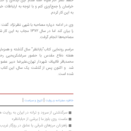
حفظ نشر آثار سپاه آشنا شدم این ایده‌ای را ا
خراسان را جمع‌آوری کنم و با توجه به ارتباطات خ
به این کار کردم.
مصاحبه‌ها انجام گرفت.
مراسم رونمایی کتاب"بابانظر" سال گذشته و همزم
هفته دفاع مقدس با حضور سرلشکریحیی رحیم 
محمدباقر قالیباف شهردار تهران،علیرضا دبیر عضو
شد و اکنون پس از گذشت یک سال، این کتاب ب
شده است.
|
|
خاطره، سفرنامه‌ و روایت
تاریخ و سیاست
سرگذشتی از سرود و ترانه در ایران به روایت هد
ماست روی بلوز ما | برشی از «بابانظر»
راهزنان مرزهای شرقی یا عشق در روزگار غریب 