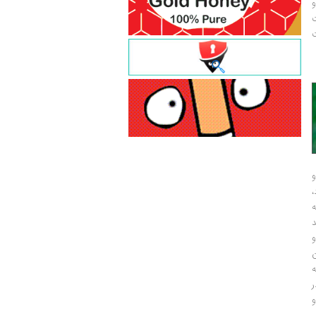
و
ت
ت
و
و
ر