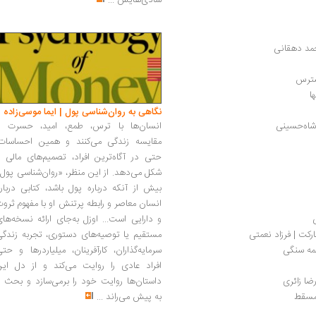
شادی‌هایش
...
مد دهقانی
دسترس
ا
نگاهی به روان‌شناسی پول | ایما موسی‌زاده
اه‏‌حسینی
انسان‌ها با ترس، طمع، امید، حسرت و
مقایسه زندگی می‌کنند و همین احساسات،
حتی در آگاه‌ترین افراد، تصمیم‌های مالی ر
شکل می‌دهد. از این منظر، «روان‌شناسی پول
بیش از آنکه درباره پول باشد، کتابی دربار
انسان معاصر و رابطه پرتنش او با مفهوم ثرو
و دارایی است... اوزل به‌جای ارائه نسخه‌ها
ارکت | فرزاد نعمتی
مستقیم یا توصیه‌های دستوری، تجربه زندگی
مه سنگی
سرمایه‌گذاران، کارآفرینان، میلیاردرها و حت
افراد عادی را روایت می‌کند و از دل این
رضا زائری
داستان‌ها روایت خود را برمی‌سازد و بحث ر
 مسقط
به پیش می‌راند
...