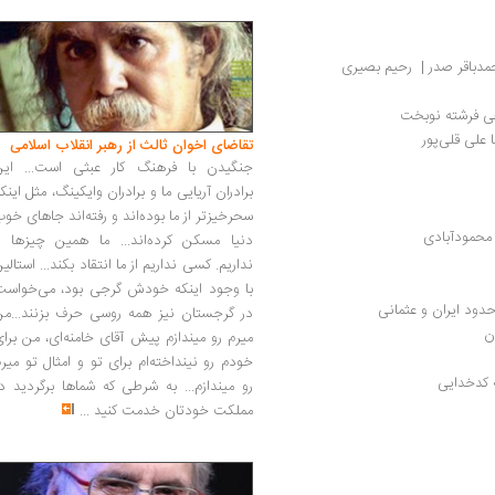
حمدباقر صدر |  رحیم بصیری
عی فرشته نوبخت
علی قلی‌پور
تقاضای اخوان ثالث از رهبر انقلاب اسلامی
جنگیدن با فرهنگ کار عبثی است... این
برادران آریایی ما و برادران وایکینگ، مثل اینک
سحرخیزتر از ما بوده‌اند و رفته‌اند جاهای خو
م محمودآبادی
دنیا مسکن کرده‌اند... ما همین چیزها را
نداریم. کسی نداریم از ما انتقاد بکند... استالی
با وجود اینکه خودش گرجی بود، می‌خواست
دود ایران و عثمانی
در گرجستان نیز همه روسی حرف بزنند...من
ن
میرم رو میندازم پیش آقای خامنه‌ای، من برا
خودم رو نینداخته‌ام برای تو و امثال تو میر
ه کدخدایی
رو میندازم... به شرطی که شماها برگردید د
مملکت خودتان خدمت کنید
...