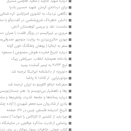
درباره شهید جاوید | سعید طاوسی مسرور
برای دردانه‌ی کرمان: شهید حسین بادپا
نگاهی نزدیک به کشوری اسرارآمیز: کره شمالی
دانش خطرناک شرق‌شناسی در گفت‌وگو با مح
نشست نقد و بررسی کوهستان آتش
مروری بر لیبرالیسم در روزگار ظلمت | عمران 
مهدی حائری‌یزدی به روایت منوچهر صدوقی‌سه
سفر به ایتالیا | یوهان ولفگانگ فون گوته
درباره تاریخ فشرده هوش مصنوعی | مسعود ش
یادنامه هم‌سایه انقلاب: میرزاعلی زیرک
ایج 2023 به لیمبر گمشده رسید
«نوروز» از دانشنامه ایرانیکا ترجمه شد
موتورتراپی  از کانادا تا پاناما 
سفرنامه ایتالو کالوینو به ایران ترجمه شد
رها و ناهشیار می‌‌نویسم یا  هنر جستارنویسی
درباره رسانه‌ها و جامعه: قدرت، پلتفرم‌ها و مش
یادی از شادروان سیدجعفر شهیدی | آزاده چش
تاریخ اندیشه فلسفی چین در ۱۶۷ صفحه
چرا بايد از کشمیر تا کاراکاس را خواند؟ | محمد
رونمایی از قدرت مذاکره عراقچی در نمایشگاه
کتاب صوتی خاطرات رسول مولتان بر روی نت