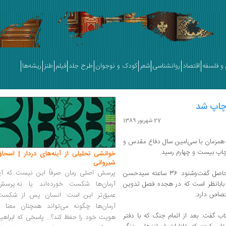
و فلسفه
اقتصاد
روانشناسی
شعر
کودک و نوجوان
طرح جلد
فیلم
طنز
ریشه‌ها
 چاپ شد
27 شهریور 1389
 همزمان با سی‌امین سال دفاع مقدس و
چاپ بیست و چهارم رسید.
خوانشی تحلیلی از آینه‌های دردار | اسحاق
شیروانی
پرسش اصلی رمان صرفاً این نیست که آیا
به گزارش مهر، کتاب خاطرات شفاهی "بابانظر" حاصل گفت‌وشنود 36 ساعته سیدحسن
بابانظر است که در هجده فصل تدوین
آرمان‌ها شکست خورده‌اند یا نه.پرسش
صاص دارد.
عمیق‌تر این است: انسان پس از شکست
آرمان‌ها چگونه می‌تواند همچنان معنا و
ب گفت: بعد از اتمام جنگ که با دفتر
هویت خود را حفظ کند؟... پاسخی که ابراهی