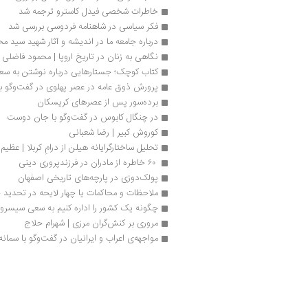
خاطرات شخصی فیدل کاسترو ترجمه شد
فکر سیاسی در شاهنامه فردوسی بررسی شد
درباره جامعه ما در اندیشه و آثار شهید سید م
نگاهی به زنان در تاریخ اروپا | محمود فاضلی
کتاب کوچک؛ جستارهایی درباره نوشتن به س
پرورش ذوق عامه در عصر پهلوی در گفت‌وگو با 
برده‌سور پس از عصرهای کریسکان
در چنگال کابوس در گفت‌وگو با جان دوست
کوروش کبیر | رضا شعبانی 
تحلیل ساختارگرایانه هیلن از درامِ کربلا | عظی
 ۶۰ خاطره از مادران در فرزندپروری دینی
پولک‌دوزی در پارچه‌های تاریخی اصفهان
ملاحظات و محاکمات یا چهار لایحه در تحدید ح
چگونه یک کشور را اداره کنیم به سعی سیسرو
مروری بر کنش‌گران مرزی | شهرام حلاج
مواجهه‌ی اعراب و ایرانیان در گفت‌وگو با سمان