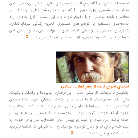
ساسات، حتی در آگاه‌ترین افراد، تصمیم‌های مالی را شکل می‌دهد. از این
ظر، «روان‌شناسی پول» بیش از آنکه درباره پول باشد، کتابی درباره انسان
اصر و رابطه پرتنش او با مفهوم ثروت و دارایی است... اوزل به‌جای ارائه
خه‌های مستقیم یا توصیه‌های دستوری، تجربه زندگی سرمایه‌گذاران،
رآفرینان، میلیاردرها و حتی افراد عادی را روایت می‌کند و از دل این
ستان‌ها روایت خود را برمی‌سازد و بحث را به پیش می‌راند
...
اضای اخوان ثالث از رهبر انقلاب اسلامی
گیدن با فرهنگ کار عبثی است... این برادران آریایی ما و برادران وایکینگ،
ل اینکه سحرخیزتر از ما بوده‌اند و رفته‌اند جاهای خوب دنیا مسکن
ده‌اند... ما همین چیزها را نداریم. کسی نداریم از ما انتقاد بکند... استالین با
ود اینکه خودش گرجی بود، می‌خواست در گرجستان نیز همه روسی
ف بزنند...من میرم رو میندازم پیش آقای خامنه‌ای، من برای خودم رو
نداخته‌ام برای تو و امثال تو میرم رو میندازم... به شرطی که شماها برگردید
 مملکت خودتان خدمت کنید
...