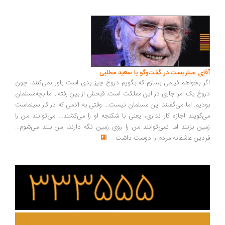
ای سناریست در گفت‌وگو با سعید مطلبی
ر بخواهم فیلمی بسازم که بگویم دروغ چیز بدی است باور نمی‌کنند، چون
وغ یک امر جاری در این مملکت است. قبحش از بین رفته... ما بچه‌مسلمان
دیم. اما می‌گفتند این مسلمان نیست... وقتی به آدمی که در کار سینماست
‌گویند اجازه کار نداری، یعنی با شکنجه او را می‌کشند... می‌توانند من را
ین بزنند اما نمی‌توانند من را روی زمین نگه دارند، من بلند می‌شوم...
دین عاشقانه مردم را دوست داشت
...