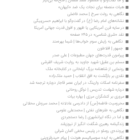
و اما گفت‌وگو با مسعود سعد سلمان | فتح‌الله بی‌نیاز
هیات منصفه برای نجات یک ضد «کیهان»
نگاهی به رولت سرخ | محمد فاضلی
نشانه‌های امام رضا (ع) در گفت‌وگو با ابراهیم حسن‌بیگی 
در سایه قرن آمریکایی یا ظهور و افول قدرت جهانی آمریکا
نقد «شرق شناسی» در ۲۴۵ صفحه
 نگاهی به رایش سوم خواب‌ها | شیما بهره‌مند
 جمهور | افلاطون
پیرامون قدرت‌های جهان مطبوعات | علی صدر
مسلم بن عقیل؛ شهید جاوید به روایت شریف القرشی
رونمایی از شاهنامه بزرگ ایلخانی در کتابخانه ملک
نقدی بر بازگشت به افق انقلاب | حمید ملک‌زاده
سفرنامه اسکات وارینگ در ایران عصر قاجار دوباره ترجمه شد
درباره شهامت تدریس | نوگل روحانی
مروری بر کنشگران مرزی | بهاره بیات
محرومیت فاطمه(س) از دادرسی عادلانه | محمد سروش محلاتی
نگاهی به طنزهای نفتی | محمدعلی علومی
و اما در نگاه ایرانشهری | رضا دستجردی
زندگینامه رهبری شگفت انگیز از نیوزیلند
پرونده‌ی رومئو در پلیس مخفی آلمان شرقی
نگاهی به ایده سوسیالیسم هونت | پیام حیدرقزوینی