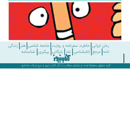
رمان ایرانی
خاطره، سفرنامه و روایت
جامعه شناسی
هنر
زندگی
نامه
مرجع
کتابشناسی
نقد
بایگانی
پیگیری
شناسنامه
کلیه حقوق محفوظ است و بازنشر مطالب با ذکر
کتاب نیوز
و درج لینک، بلامانع .