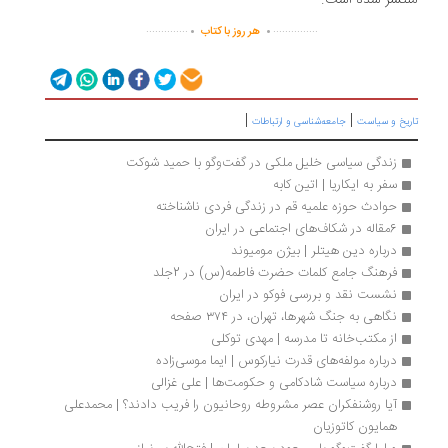
تشر شده است.
.
.
..............
...............
هر روز با کتاب
|
|
ریخ و سیاست
جامعه‌شناسی و ارتباطات
زندگی سیاسی خلیل ملکی در گفت‌وگو با حمید شوکت
سفر به ایکاریا | اتین کابه
حوادث حوزه علمیه قم در زندگی فردی ناشناخته
6مقاله در شکاف‌های اجتماعی در ایران
درباره دین هیتلر | بیژن مومیوند
فرهنگ جامع کلمات حضرت فاطمه(س) در 2جلد
نشست نقد و بررسی فوکو در ایران
نگاهی به جنگ شهرها، تهران، در ۳۷۴ صفحه
از مکتب‌خانه تا مدرسه | مهدی توکلی
درباره مولفه‌های قدرت نیارکوس | ایما موسی‌زاده
درباره سیاست شادکامی و حکومت‌ها | علی غزالی
آیا روشنفکران عصر مشروطه روحانیون را فریب دادند؟ | محمدعلی 
همایون کاتوزیان