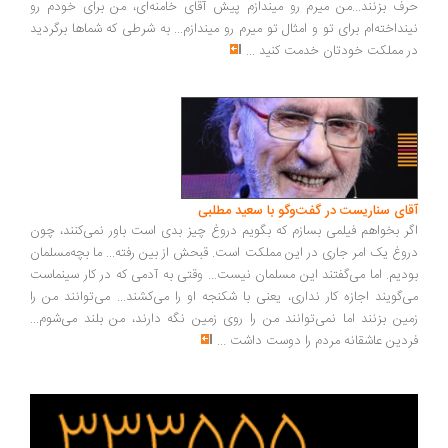
ف بزنند...من میرم رو میندازم پیش آقای خامنه‌ای، من برای خودم رو
نداخته‌ام برای تو و امثال تو میرم رو میندازم... به شرطی که شماها برگردید
 مملکت خودتان خدمت کنید
...
ای سناریست در گفت‌وگو با سعید مطلبی
ر بخواهم فیلمی بسازم که بگویم دروغ چیز بدی است باور نمی‌کنند، چون
وغ یک امر جاری در این مملکت است. قبحش از بین رفته... ما بچه‌مسلمان
دیم. اما می‌گفتند این مسلمان نیست... وقتی به آدمی که در کار سینماست
‌گویند اجازه کار نداری، یعنی با شکنجه او را می‌کشند... می‌توانند من را
ین بزنند اما نمی‌توانند من را روی زمین نگه دارند، من بلند می‌شوم...
دین عاشقانه مردم را دوست داشت
...