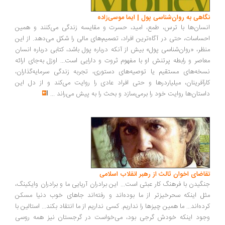
اهی به روان‌شناسی پول | ایما موسی‌زاده
سان‌ها با ترس، طمع، امید، حسرت و مقایسه زندگی می‌کنند و همین
ساسات، حتی در آگاه‌ترین افراد، تصمیم‌های مالی را شکل می‌دهد. از این
ظر، «روان‌شناسی پول» بیش از آنکه درباره پول باشد، کتابی درباره انسان
اصر و رابطه پرتنش او با مفهوم ثروت و دارایی است... اوزل به‌جای ارائه
خه‌های مستقیم یا توصیه‌های دستوری، تجربه زندگی سرمایه‌گذاران،
رآفرینان، میلیاردرها و حتی افراد عادی را روایت می‌کند و از دل این
ستان‌ها روایت خود را برمی‌سازد و بحث را به پیش می‌راند
...
اضای اخوان ثالث از رهبر انقلاب اسلامی
گیدن با فرهنگ کار عبثی است... این برادران آریایی ما و برادران وایکینگ،
ل اینکه سحرخیزتر از ما بوده‌اند و رفته‌اند جاهای خوب دنیا مسکن
ده‌اند... ما همین چیزها را نداریم. کسی نداریم از ما انتقاد بکند... استالین با
ود اینکه خودش گرجی بود، می‌خواست در گرجستان نیز همه روسی