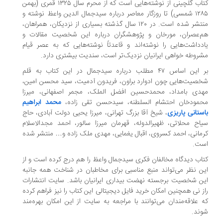
کتاب گلچینی از نوشته‌هایی است که از محرم سال ۱۳۲۵ قمری (بهمن
۱۲۸۵ شمسی) تا روزگار معاصر درباره سیدجمال الدین واعظ نوشته و
منتشر شده است. در ۱۲۰ سال گذشته بسیاری از نزدیکان، همراهان،
‌عصران، مورخان و پژوهشگران درباره این شخصیت مقالات و
دداشت‌هایی را نوشته‌اند و قاعدتاً نوشته‌هایی که به عصر قیام
روطه خواهی ایرانیان نزدیک‌تر است، سندیت بیشتری دارد.
بر این اساس ۴۷ مطلب درباره سیدجمال در این کتاب به قلم
صیت‌هایی چون ادوارد براون، فریدون آدمیت، سید محسن امین،
هدی بامداد، محمدحسین افضل الملک، مجمر اصفهانی، میرزا
حمودخان احتشام السلطنه، سیدحسن تقی زاده،
محمد ابراهیم
ستانی پاریزی
، شیخ آقا بزرگ تهرانی، میرزا یحیی دولت آبادی، حاج
اح محلاتی، ظهیرالدوله، قهرمان میرزا سالور، احمد مجدالاسلام
مانی، احمد کسروی، اقبال یغمایی، مهدی ملک زاده و… منتشر شده
ست.
اب دیدگاه مخالفان فکری سیدجمال واعظ را هم درج کرده است و از
ن نظر می‌تواند منبع مناسبی برای مخاطبان در شناخت همه جانبه
ن شخصیت برجسته نهضت بیداری ایرانیان باشد. سایت انتشارات
ز نی همچنین امکان خرید فایل دیجیتالی این کتاب را نیز فراهم کرده
 علاقه‌مندان می‌توانند با مراجعه به سایت از این امکان بهره‌مند
ند.
.
.