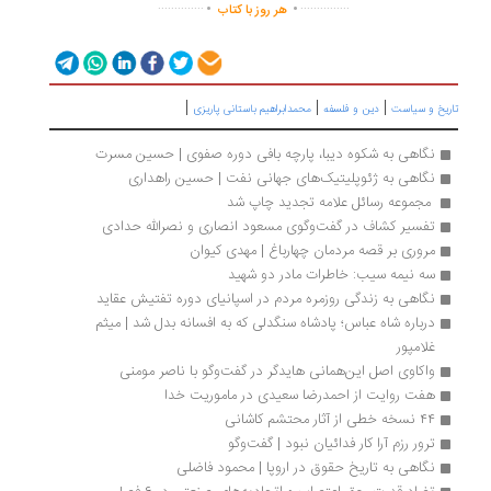
..............
...............
هر روز با کتاب
|
|
|
ریخ و سیاست
دین و فلسفه
محمدابراهیم باستانی پاریزی
نگاهی به شکوه دیبا، پارچه بافی دوره صفوی | حسین مسرت
نگاهی به ژئوپلیتیک‌های جهانی نفت | حسین راهداری
 مجموعه رسائل علامه تجدید چاپ شد 
تفسیر کشاف در گفت‌وگوی مسعود انصاری و نصرالله حدادی
مروری بر قصه مردمان چهارباغ | مهدی کیوان
سه نیمه‌ سیب: خاطرات مادر دو شهید
نگاهی به زندگی روزمره مردم در اسپانیای دوره تفتیش عقاید
درباره شاه عباس؛ پادشاه سنگدلی که به افسانه بدل شد | میثم 
غلامپور
واکاوی اصل این‌همانی هایدگر در گفت‌وگو با ناصر مومنی
هفت روایت از احمدرضا سعیدی در ماموریت خدا
۴۴ نسخه خطی از آثار محتشم کاشانی
ترور رزم آرا کار فدائیان نبود | گفت‌وگو
نگاهی به تاریخ حقوق در اروپا | محمود فاضلی