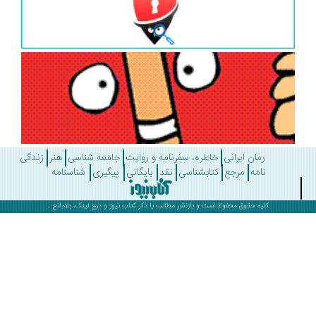
رمان ایرانی
خاطره، سفرنامه و روایت
جامعه شناسی
هنر
زندگی
نامه
مرجع
کتابشناسی
نقد
بایگانی
پیگیری
شناسنامه
کلیه حقوق محفوظ است و بازنشر مطالب با ذکر
کتاب نیوز
و درج لینک، بلامانع .