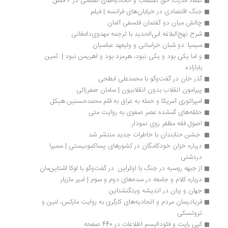
تضاد قدرت، حق اعتصاب و اتحادیه‌های صنعتی در 6 فصل
جنگ اقتصادی در خیابان‌های فرانسه | فیلم
چالش میان دو گفتمان فلسفی آلمان
شرح نهج‌البلاغه ابی‌الحدید با ترجمه مهدوی‌دامغانی
سیمیا: دو شبان خراسانی و ولیعهد عباسیان
و اما یکی بود و یکی نبود، هرمزد بود و اهریمن نبود |  ثمین 
بابازاده	
گذر خان در گفت‌وگو با محمدعلی ابطحی
پیرامون انقلاب بدون انقلابیون | سامان صفرزائی
امپراتوری آمریکا و حمله به عراق به قلم محمدحسنین هیکل
حلقه‌های گمشده عصر صفوی به روایت متی
اصول فقه مظفر روی نمودار
 جشن حنابندان با خاطرات جدید منتشر شد 
درباره خزان خودکامگان در کشورهای پساکمونیستی | سمیرا 
دردشتی
از جبهه روسیه در جنگ با اوکراین  در گفت‌وگو با لوکا اشتاین‌مان
درباره کلام و جامعه در سده‌های دوم و سوم | امیر مازیار
جهان و زبان در اندیشه ویتگنشتاین
فریادرسان مردم و اتحادیه‌های کارگری به روایت مارکس، لنین و 
تروتسکی
کپی رایت و فئودالیسم اطلاعات در 440 صفحه