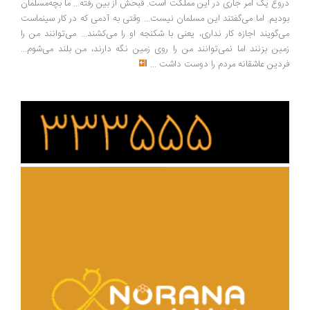
دروغ یک امر جاری در این مملکت است. قبحش از بین رفته... ما بچه‌مسلمان
بودیم. اما می‌گفتند این مسلمان نیست... وقتی به آدمی که در کار سینماست
می‌گویند اجازه کار نداری، یعنی با شکنجه او را می‌کشند... می‌توانند من را
زمین بزنند اما نمی‌توانند من را روی زمین نگه دارند، من بلند می‌شوم...
فردین عاشقانه مردم را دوست داشت
...