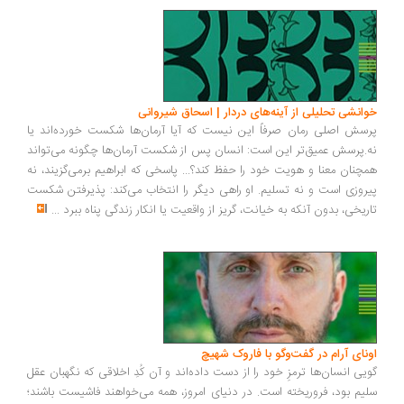
خوانشی تحلیلی از آینه‌های دردار | اسحاق شیروانی
پرسش اصلی رمان صرفاً این نیست که آیا آرمان‌ها شکست خورده‌اند یا
نه.پرسش عمیق‌تر این است: انسان پس از شکست آرمان‌ها چگونه می‌تواند
همچنان معنا و هویت خود را حفظ کند؟... پاسخی که ابراهیم برمی‌گزیند، نه
پیروزی است و نه تسلیم. او راهی دیگر را انتخاب می‌کند: پذیرفتن شکست
تاریخی، بدون آنکه به خیانت، گریز از واقعیت یا انکار زندگی پناه ببرد
...
اونای آرام در گفت‌وگو با فاروک شهیچ‭
گویی انسان‌ها ترمزِ خود را از دست داده‌اند و آن کُدِ اخلاقی که نگهبان عقل
سلیم بود، فروریخته است. در دنیای امروز، همه می‌خواهند فاشیست باشند؛