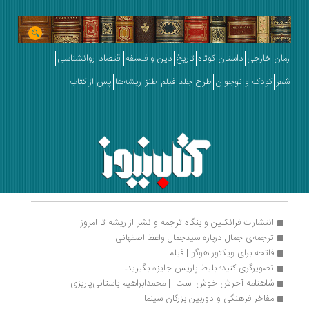
رمان خارجی
داستان کوتاه
تاریخ
دین و فلسفه
اقتصاد
روانشناسی
شعر
کودک و نوجوان
طرح جلد
فیلم
طنز
ریشه‌ها
پس از کتاب
انتشارات فرانکلین و بنگاه ترجمه و نشر از ریشه تا امروز
ترجمه‌ی جمال درباره سیدجمال واعظ اصفهانی
فاتحه برای ویکتور هوگو | فیلم
تصویرگری کنید؛ بلیط پاریس جایزه بگیرید!
شاهنامه آخرش خوش است  | محمدابراهیم باستانی‌پاریزی
مفاخر فرهنگی و دوربین بزرگان سینما