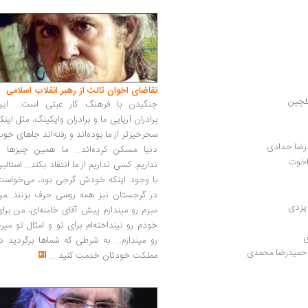
تقاضای اخوان ثالث از رهبر انقلاب اسلامی
گلچین
جنگیدن با فرهنگ کار عبثی است... این
برادران آریایی ما و برادران وایکینگ، مثل اینک
سحرخیزتر از ما بوده‌اند و رفته‌اند جاهای خو
رضا حدادی
دنیا مسکن کرده‌اند... ما همین چیزها را
اخوت
نداریم. کسی نداریم از ما انتقاد بکند... استالی
با وجود اینکه خودش گرجی بود، می‌خواست
در گرجستان نیز همه روسی حرف بزنند...من
 یزدی
میرم رو میندازم پیش آقای خامنه‌ای، من برا
خودم رو نینداخته‌ام برای تو و امثال تو میر
ی
رو میندازم... به شرطی که شماها برگردید د
 | حمیدرضا محمدی
مملکت خودتان خدمت کنید
...