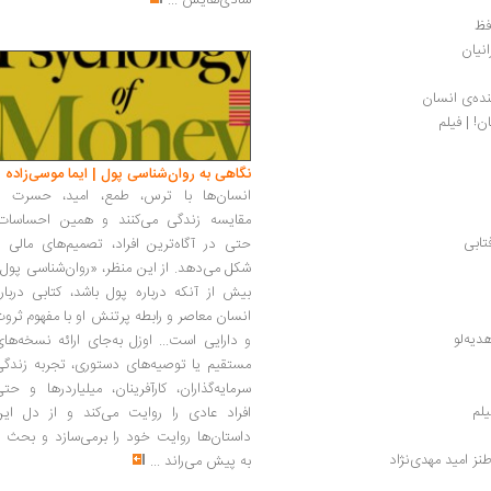
شادی‌هایش
...
فظ
انیان
نده‌ی انسان
! | فیلم
نگاهی به روان‌شناسی پول | ایما موسی‌زاده
انسان‌ها با ترس، طمع، امید، حسرت و
مقایسه زندگی می‌کنند و همین احساسات،
تابی
حتی در آگاه‌ترین افراد، تصمیم‌های مالی ر
شکل می‌دهد. از این منظر، «روان‌شناسی پول
بیش از آنکه درباره پول باشد، کتابی دربار
انسان معاصر و رابطه پرتنش او با مفهوم ثرو
یه‌لو
و دارایی است... اوزل به‌جای ارائه نسخه‌ها
مستقیم یا توصیه‌های دستوری، تجربه زندگی
سرمایه‌گذاران، کارآفرینان، میلیاردرها و حت
یلم
افراد عادی را روایت می‌کند و از دل این
داستان‌ها روایت خود را برمی‌سازد و بحث ر
نز امید مهدی‌نژاد
به پیش می‌راند
...