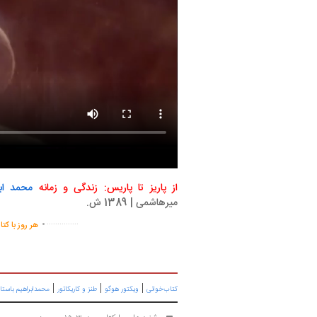
از پاریز تا پاریس: زندگی و زمانه
محمد ابر
میرهاشمی | 1389 ش.
.
...............
هر روز با کت
|
|
|
کتاب‌خوانی
ویکتور هوگو
طنز و کاریکاتور
محمدابراهیم باستا