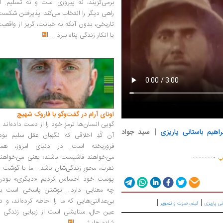
برمی‌گزیند، نه پیروزی است و نه تسلیم. ا
راهی دیگر را انتخاب می‌کند: پذیرفتن شکس
تاریخی، بدون آنکه به خیانت، گریز از واقعی
یا انکار زندگی پناه ببرد
...
اونای آرام در گفت‌وگو با فاروک شهیچ‭
گویی انسان‌ها ترمزِ خود را از دست داده‌اند 
اهیم باستانی پاریزی
| سید جواد
آن کُدِ اخلاقی که نگهبان عقل سلیم بود،
.
فروریخته است. در دنیای امروز، همه
..............
می‌خواهند فاشیست باشند؛ یعنی می‌خواهند
اب
نفرت، محورِ زندگی‌شان باشد... ما با گوشت 
پوست خود احساس کردیم «دیگری» بودن
چه معنایی دارد... نوشتن پاسخی است به
بی‌عدالتی‌هایی که ما را احاطه کرده‌اند، و د
|
|
نی پاریزی
فیلم، صوت و تصویر
عین حال، ستایشی است از زیبایی زندگی و