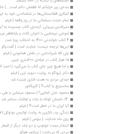
«شنبه‌های با کتاب» در ۱۵۰۳ مسجد
بنده‌ی پیر خراباتم که لطفش دائم است... | حا
کم‌کاری افغانستانی‌ها در شناساندن خود به ایر
تمام حجت مسلمانی ما در روز واقعه | فیلم
منیرالدین بیروتی: آینده‌ی کتاب چسبیده به آی
شوخی نیمه‌شبی با اخوان ثالث و باباطاهر عریان
4 کتاب خواندنی 1400 به انتخاب رویا صدر
این‌ها ترجمه نیست؛ جنایت است | گفت‌وگو
ولی الله شیراندامی در نقش همایونی | فیلم
۱۵ هزار کتاب در غرفه‌ی 600متری چین
و اما هیچ چیز جای کتاب را نمی‌گیرد | احمد آف
دکتر ژیواگو به روایت دیوید لین | فیلم
صدای مزدور به همت قناری شنیده شد
ساندویچ یا کتاب؟! | کاریکاتور
محمود جان کجایی؟ | مسعود مرعشی و علی هد
 14 داستان کوتاه با نبات و لواشک منتشر شد
آیا ایران ما در خطر است؟! | فیلم
زندگی پدر نازارین به روایت لوئیس بونوئل | ف
روی ماه خداوند را ببوس | فیلم
انتشار مجدد ابولچپ و دو جلد دیگر از اشعار ط
مردی که می‌خندد | ویکتور هوگو