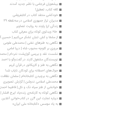
بیشعوران فرجامی با ناشر جدید آمدند
کافه کتاب، تعطیل!
خودكشی منتقد كتاب در كتابفروشی
مدیران تراز جمهوری اسلامی در سه‌نقطه 29
زندگی ازرا پاوند به روایت تصاویر
 ۶۵۰ ویدئوی کوتاه برای معرفی کتاب
از مشمّا و کش تنبان تشکر می‌کنیم | حسین 
نگاهی به طنزهای نفتی | محمدعلی علومی
مروری بر کلوچه محبوب شاه | دریا امامی
نشست نقد و بررسی گوژپشت نتردام | محمد
نویسندگان مشغول کارند در گفت‌وگو با احمد 
نگاهی به طنز و کاریکاتور در قرآن کریم
جوک‌های احمقانه برای کودکان نایاب شد!
نگاهی به برچیدن کتابخانه‌ام | سلمان نظافت
محمدعلی اسلامی ندوشن | گزارش تصویری
خوانشی از طنز سیاه نک و نال | فاطیما احمد
نگاهی کوتاه به کارنامه‌ی زنده‌یاد ایرج افشار
درباره تجارت این 4زن در کتاب‌خوانی آنلاین
به یاد موسس «کتابخانه ملی ایران»