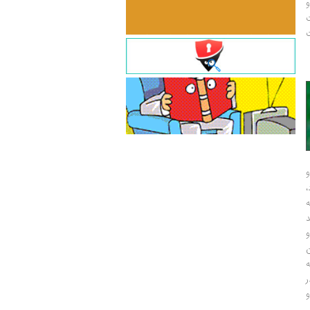
و
ت
ت
و
و
ر