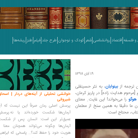
و فلسفه
اقتصاد
روانشناسی
شعر
کودک و نوجوان
طرح جلد
فیلم
طنز
ریشه‌ها
19 آبان 1398
بینوایان
، به نثر حسینقلی
مرحوم هدایت زاده] در پاریز کرمان،
خوانشی تحلیلی از آینه‌های دردار | اسحاق
 هوگو
را می‌خواند! این غایت ِ معنای
شیروانی
 ما دقیقا به همین سنخ از معلمان
پرسش اصلی رمان صرفاً این نیست که آیا
کتاب، محتاج است:
آرمان‌ها شکست خورده‌اند یا نه.پرسش
عمیق‌تر این است: انسان پس از شکست
آرمان‌ها چگونه می‌تواند همچنان معنا و
هویت خود را حفظ کند؟... پاسخی که ابراهی