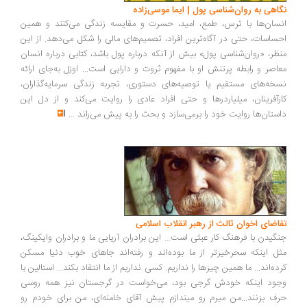
اهی به روان‌شناسی پول | ایما موسی‌زاده
سان‌ها با ترس، طمع، امید، حسرت و مقایسه زندگی می‌کنند و همین
ساسات، حتی در آگاه‌ترین افراد، تصمیم‌های مالی را شکل می‌دهد. از این
ظر، «روان‌شناسی پول» بیش از آنکه درباره پول باشد، کتابی درباره انسان
اصر و رابطه پرتنش او با مفهوم ثروت و دارایی است... اوزل به‌جای ارائه
خه‌های مستقیم یا توصیه‌های دستوری، تجربه زندگی سرمایه‌گذاران،
رآفرینان، میلیاردرها و حتی افراد عادی را روایت می‌کند و از دل این
ستان‌ها روایت خود را برمی‌سازد و بحث را به پیش می‌راند
...
اضای اخوان ثالث از رهبر انقلاب اسلامی
گیدن با فرهنگ کار عبثی است... این برادران آریایی ما و برادران وایکینگ،
ل اینکه سحرخیزتر از ما بوده‌اند و رفته‌اند جاهای خوب دنیا مسکن
ده‌اند... ما همین چیزها را نداریم. کسی نداریم از ما انتقاد بکند... استالین با
ود اینکه خودش گرجی بود، می‌خواست در گرجستان نیز همه روسی
ف بزنند...من میرم رو میندازم پیش آقای خامنه‌ای، من برای خودم رو