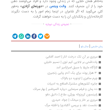
‌خاطر همان خلایی که در زندگی وجود دارد و افراد می‌کوشند ذهن
د را از آن منحرف کنند.
والت ویتمن
در «
دورنمای آزادی
» به‌طور
ی می‌گوید که اگر شاعران در اینجا زمام امور را به دست نگیرند
رخانه‌داران و بانکداران آن را به دست خواهند گرفت.
.
.
...............
..............
تجربه‌ی زندگی دوباره
|
|
ان خارجی
سال بلو
مروری بر آن تک درخت انار | احمد آفتابی
یادداشتی بر لالایی کیم توی | نسیم خلیلی
کارآگاه ماریلا با سبیل اسرارآمیز آمد
 ۳ هزار پوند برای یک آدم ربایی زنجیری
چرم ساغری | اونوره دو بالزاک
جایزه کشورهای مشترک‌المنافع به ادبیات
ده رمان و فیلم سینمایی درباره 11سپتامبر | بهار سرلک
رابینسون کروزوئه یورکی، ملاح | دانیل دفو
مروری بر خار و میخک | جواد حیدری
نشست نقد و بررسی آکابادورا یا قابله مرگ