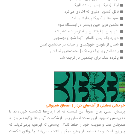
ارتقا ژنتیک پس از ماده تاریک
قاتل اُتسویا: دلبری که اخاذی می‌کرد!
عقرب‌ها از آمریکا پیدایشان شد
دشمن عزیز جین وبستر در ایستگاه سوم
 دو رمان از فوئنتس و فیتزجرالد منتشر شد 
درباره یک رمان ناتمام | آیدا شجاع بوسجین
5سال از طوفان خورشیدی و حیات در جانشین زمین
یادداشتی بر برف پاموک | محمدمعین شرفائی
پانزده سگ برای چندمین بار ترجمه شد
انشی تحلیلی از آینه‌های دردار | اسحاق شیروانی
سش اصلی رمان صرفاً این نیست که آیا آرمان‌ها شکست خورده‌اند یا
.پرسش عمیق‌تر این است: انسان پس از شکست آرمان‌ها چگونه می‌تواند
چنان معنا و هویت خود را حفظ کند؟... پاسخی که ابراهیم برمی‌گزیند، نه
روزی است و نه تسلیم. او راهی دیگر را انتخاب می‌کند: پذیرفتن شکست