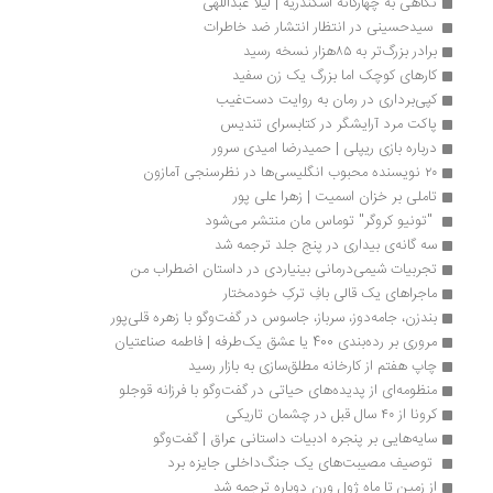
نگاهی به چهارگانه اسکندریه | لیلا عبداللهی
 سیدحسینی در انتظار انتشار ضد خاطرات 
برادر بزرگ‌تر به ۸۵هزار نسخه رسید
کارهای کوچک اما بزرگ یک زن سفید
کپی‌برداری در رمان به روایت دست‌غیب 
پاکت مرد آرایشگر در کتابسرای تندیس
درباره بازی ریپلی | حمیدرضا امیدی سرور
۲۰ نویسنده محبوب انگلیسی‌ها در نظرسنجی آمازون
تاملی بر خزان اسمیت | زهرا علی پور
 "تونیو کروگر" توماس مان منتشر می‌شود 
سه گانه‌ی بیداری در پنج جلد ترجمه شد
تجربیات شیمی‌درمانی بینیاردی در داستان اضطراب من
ماجراهای یک قالی بافِ ترکِ خودمختار
بندزن، جامه‌دوز، سرباز، جاسوس در گفت‌وگو با زهره قلی‌پور
مروری بر رده‌بندی 400 یا عشق یک‌طرفه | فاطمه صناعتیان
چاپ هفتم از کارخانه مطلق‌سازی به بازار رسید
منظومه‌ای از پدیده‌های حیاتی در گفت‌وگو با فرزانه قوجلو
کرونا از ۴۰ سال قبل در چشمان تاریکی
سایه‌هایی بر پنجره ادبیات داستانی عراق | گفت‌وگو
 توصیف مصیبت‌های یک جنگ‌داخلی جایزه برد 
از زمین تا ماه ژول ورن دوباره ترجمه شد