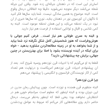
ان‌تر این است که در ذهنتان جرقه‌ای زده شود. وقتی این جرقه
له می‌کشد دیگر متوجه نمی‌شوید دقیقا چه اتفاقاتی درحال وقوع
ت. البته موضوع به همین سادگی نیست. شما باید سال‌ها فکر کنید
 ناگهان آن کورسوی نور در ذهنتان بتابد، نوری که سال‌ها خبری از آن
ود در یک لحظه می‌تابد و این همان لحظه‌ موعود است. البته به
ی شانس و اقبال و توانایی استفاده از فرصت هم نیاز دارید.
البته به عمری طولانی هم نیاز است... فرض کنیم جوانی با
ش‌وفراست که هنوز شخصیتش کامل شکل نگرفته نزد شما بیاید
از شما بخواهد به او در زمینه‌ مطالعه‌کردن مشاوره بدهید - خواه
ای اینکه در آینده نویسنده‌ بشود یا اصلا برای بهترزیستن در چنین
انی، برایش چه پیشنهاداتی دارید؟
عا به او می‌گویم که با ادبیات قرن نوزدهم روسیه شروع کند. بعد از
 پیشنهادم ادبیات قرن نوزدهم آمریکاست و درنهایت هم تعداد
ی از آثار نویسندگان فرانسوی و انگلیسی را پیشنهاد می‌دهم.
ا قرن نوزدهم؟
بته منظورم قرن هجده و نوزده است. چون پیدایش رمان مدرن در
ن دوران بوده و البته اینطور که معلوم است سرانجام خوبی هم در
تظارش نخواهد بود؛ یعنی فعلا که اینطور به‌نظر می‌رسد، درحال
ضر دارم روی مقاله‌هایی کار می‌کنم که مربوط به عوامل پرت‌شدن