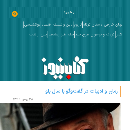
ان خارجی
داستان کوتاه
تاریخ
دین و فلسفه
اقتصاد
روانشناسی
ر
کودک و نوجوان
طرح جلد
فیلم
طنز
ریشه‌ها
پس از کتاب
رمان و ادبیات در گفت‌وگو با سال بلو
28 بهمن 1399