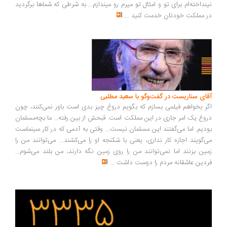
نداخته‌ام برای تو و امثال تو میرم رو میندازم... به شرطی که شماها برگردید
 مملکت خودتان خدمت کنید
...
ای سناریست در گفت‌وگو با سعید مطلبی
ر بخواهم فیلمی بسازم که بگویم دروغ چیز بدی است باور نمی‌کنند، چون
وغ یک امر جاری در این مملکت است. قبحش از بین رفته... ما بچه‌مسلمان
دیم. اما می‌گفتند این مسلمان نیست... وقتی به آدمی که در کار سینماست
‌گویند اجازه کار نداری، یعنی با شکنجه او را می‌کشند... می‌توانند من را
ین بزنند اما نمی‌توانند من را روی زمین نگه دارند، من بلند می‌شوم...
دین عاشقانه مردم را دوست داشت
...