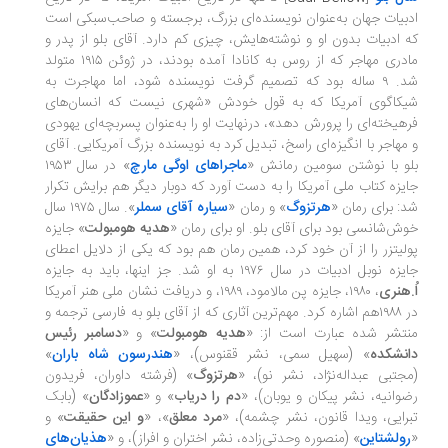
بیات جهان به‌عنوان نویسنده‌ای بزرگ، برجسته و صاحب‌سبکی است
 ادبیات بدون او و نوشته‌هایش، چیزی کم دارد. آقای بلو از پدر و
مادری مهاجر که از روس به کانادا آمده بودند، در ژوئن ۱۹۱۵ متولد
شد. ۹ ساله بود که تصمیم گرفت نویسنده شود، اما مهاجرت به
کاگوی آمریکا که به قول خودش «شهری نیست که انسان‌های
هیخته‌ای را پرورش دهد»، درنهایت او را به‌عنوان پسربچه‌ای یهودی
مهاجر با انگیزه‌ای راسخ، تبدیل کرد به نویسنده‌ بزرگ آمریکایی. آقای
و با نوشتن سومین رمانش «
ماجراهای اوگی مارچ
» در سال ۱۹۵۳
یزه کتاب ملی آمریکا را به دست آورد که دوبار دیگر هم برایش تکرار
: برای رمان «
هرتزوگ
» و رمان «
سیاره آقای سملر
». سال ۱۹۷۵ سال
ش‌شانسی بود برای آقای بلو. او برای رمان «
هدیه هومبولت
» جایزه
لیتزر را از آن خود کرد، همین رمان هم بود که یکی از دلایل اعطای
ه نوبل ادبیات در سال ۱۹۷۶ به او شد. جز اینها، باید به جایزه
.هنری
، ۱۹۸۰، جایزه پن مالامود، ۱۹۸۹، و دریافت نشان ملی هنر آمریکا
در ۱۹۸۸هم اشاره کرد. مهم‌ترین آثاری که از آقای بلو به فارسی ترجمه و
تشر شده عبارت است از: «
هدیه هومبولت
» و «
دسامبر رئیس
نشکده
» (سهیل سمی، نشر ققنوس)، «
هندرسون شاه باران
»
جتبی عبداله‌نژاد، نشر نو)، «
هرتزوگ
» (فرشته داوران، فریدون
وانیه، نشر پیکان و یوبان)، «
دم را دریاب
» و «
عموزادگان
» (بابک
رایی، ویدا قانون، نشر چشمه)، «
مرد معلق
»، «
و این حقیقت
» و
ولشتاین
» (منصوره وحدتی‌زاده، نشر اختران و افراز)، و «
هذیان‌های