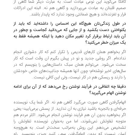
فکا می‌گوید این نوعی عبادت است. به عبارت دیگر شما گاهی از
یم قلبتان به عبادت می‌پردازید و گاهی هم نه. البته این ادراکات
ار و لغزنده‌اند و هیچ ضمانتی وجود ندارد که پایدار باشند.
 طول زندگی‌تان هیچ‌گاه این احساس را داشته‌اید که باید از
نواختی دست بکشید و از جایی که می‌دانید کجاست و چطور در
 باید ارتباط برقرار کرد تغییر مکان دهید یا اینکه همیشه فقط به
 میزان خطر می‌کنید؟
ر بخواهم همان کارهای قدیمی را تکرار کنم که کار دشواری انجام
اده‌ام. اگر روشی جدید و نو در پیش بگیرم آن وقت است که کار
ت می‌شود. می‌توانم همان سبک داستان‌هایی را بنویسم که در
ل‌های اخیر نوشته‌ام؛ چون آنها همیشه جذابیت‌های خاص خودشان
 دارند و ریسکی هم در کار نیست، ولی این کافی نیست.
یقا چه اتفاقی در فرآیند نوشتن رخ می‌دهد که از آن برای ادامه‌
شتن الهام می‌گیرید؟
هام‌‌گرفتن گاهی صورت می‌گیرد گاهی هم نه. اگر شما یک نویسنده‌
فه‌ای و باتجربه باشید نیازی به آن ندارید. از پسش برمی‌آیید؛ یعنی
ر بخواهید بدون آن‌ هم فرآیند نوشتن انجام می‌شود. اکثر مردم هم
وجه تفاوتش نمی‌شوند، اما من به‌عنوان نویسنده تفاوتش را
خیص می‌دهم. این روش به‌مراتب سخت‌تر است. به هیچ‌وجه
ان نیست که بدون الهام‌گرفتن سعی کنید چیزی بنویسید. راه