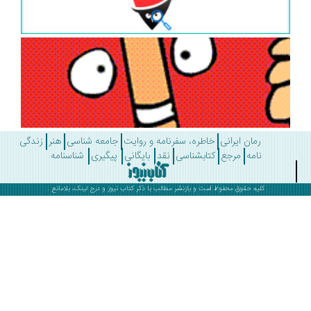
رمان ایرانی
خاطره، سفرنامه و روایت
جامعه شناسی
هنر
زندگی
نامه
مرجع
کتابشناسی
نقد
بایگانی
پیگیری
شناسنامه
کلیه حقوق محفوظ است و بازنشر مطالب با ذکر
کتاب نیوز
و درج لینک، بلامانع .