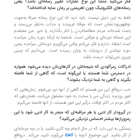
فکر می‌کنید منشأ این نوع تفکرات تغییر رسانه‎‌ای باشد؟ یعنی
انه‌های الکترونیک چون اهریمنی بر رمان سایه انداخته‌اند؟
ط به این دلیل نیست. باید دید که این نوع رسانه صرفا به‌جهت
ظهوربودنشان است که موقتا فریبنده و جذاب به‌نظر می‌رسند و
عث شده‌اند مردم مطالعه‌کردن را کنار بگذارند یا خیر. من معتقدم
ن مساله دوره‌ای و موقتی است. شخصا به اینکه دوره‌ رمان سرآمده
ت اعتقاد ندارم و فکر می‌کنم وقتی می‌گوییم دوره‌اش سرآمده یعنی
ره‌ نوشتن از درونیات به پایان رسیده است. می‌دانیم که چنین
زی نمی‌تواند درست باشد.
راکات رمزآلودی که نتیجه‌اش در کارهای‌تان دیده می‌شود همواره
 دسترس شما هستند یا این‌گونه است که گاهی از شما فاصله
یرند و گاهی به شما نزدیک بشوند؟
 درواقع این من هستم که گاهی از آنها دور می‌شوم. زمان‌هایی که
ور روزمره‌ زندگی من را سخت به خود مشغول می‌کنند، همان‌طور که
ثر مردم در اکثر اوقات درگیر این امور هستند، از آنها فاصله می‌گیرم.
 گیرودار کار ادبی یا هر مراقبه‌ای که منجر به کار ادبی شود با این
زورازها بیشتر احساس نزدیکی می‌کنید؟
تگی به این دارد که در حال انجام چه کاری باشید یا در چه مرحله‌ای
 کار باشید. این موضوع آنچه را
کافکا
می‌گوید تایید می‌کند. درواقع