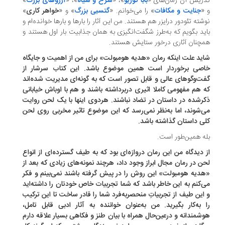
ریس آن رمان‌های «
بابا گوریو
»، «
سرخ و سیاه
»، «
آرزوهای بزرگ
»
«
جنایت و مکافات
» را می‎‌خوانم. «
گتسبی بزرگ
» و «
خواهر کاری
»
شته‌ تئودور درایزر هم هستند. من این آثار را بارها و بارها خوانده‌ام و
ید بگویم که به‌طرز شگفت‌انگیزی به همان جذابیت بار اول هستند و
چنان آثاری درخور ستایش هستند.
ید علت اینکه رمان «هدیه‌ هومبولت» برای من از اهمیت و جایگاه
صی برخوردار است همین موضوع باشد. این کتاب سرشار از
ت‌وگوهای عالی و قابل تصور است که به گونه‌ای مدیریت شده‌اند
 هم مفهومی کاملا اثیری دربرداشته باشند و هم با اوباش خیابانی
رشده در داستان در تضاد نباشند. هردوی اینها با یک لحن روایت
‌شوند، اما به‌نظر نمی‌رسد که این موضوع تاثیر مخربی روی لحن
ی داستان گذاشته باشد.
ه همین‌‌طور است.
 دیدگاه من این رمان دروازه‌‌ای بود که به طیف گسترده‌ای از انواع
ن در رمان مجال ابراز وجود داد، هرچند نمونه‌های زیادی که بعد از
دیه‌ هومبولت» این روش را در پیش گرفته باشند نمی‌بینم و فکر
‌کنم به این خاطر باشد که شما تجربیات خاص خودتان را داشته‌اید
این طیف از تجربیاتِ منحصربه‌فرد شما را قادر ساخت تا این ترکیب
 به‌کار بگیرید. من به‌عنوان خواننده به آثار ادبی قابل تامل،
شمندانه و درعین‌حال همراه با بیان طنز و فکاهی بسیار علاقه دارم