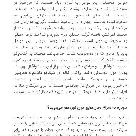
اس هستند. این عوامل به قدری زیاد هستند که می‌شود در
ردشان یک دایره‌المعارف نوشت. یکی از این عوامل افکار هستند.
ه، خود افکار. حتی افکار خوب یا آنچه افکار مترقی می‌نامیم هم
حرف‌کننده هستند؛ چون ما را از محیط شگفت‌انگیز پیرامون‌مان دور
‌کنند از آن‌جایی‌که رمان‌نویسی نمی‌تواند در شرایطی که نویسنده از
یط اطرافش فاصله گرفته چندان دوام بیاورد و نیازمند توجه مطلق
 محیط پیرامون است، معتقدم که باوجود افزایش این عوامل
حرف‌کننده سرانجام خوبی در انتظار رمان نخواهد بود. در مرحله‌ بعد
ید با افرادی که در موضوعات مترقی صاحب‌نظر هستند به گفت‌وگو
شیند. گفت‌وگو عامل بسیار مهمی است، البته در این مرحله باید کمی
 بخت‌واقبال با او موافق باشد. من خودم از این بخت‌واقبال بهره‌مند
دم، چون دوستانی مانند ایزاک رزنفلد در شیکاگو داشتم و همچنین
ستانی در نیویورک مانند دلمور شوارتز و اعضای جمعیت
ارتیزان‌ریویو». در شروع کار چیزهایی هست که برای درکشان نیاز به
راد دیگر دارید و اگر خودتان بخواهید شروع کنید کارتان بسیار سخت
اهد شد.
باره به سراغ رمان‌های قرن نوزدهم می‌روید؟
ه و این کار را با رویه‌ خاصی انجام می‌دهم، چون من اینجا تدریس
‌کنم؛ بنابراین برای دوره‌هایی که تدریس می‌کنم کتاب‌هایی را تعیین
‌کنم. این روزها دوره‌ای دارم به نام «مرد جوان بلندپرواز» که برای