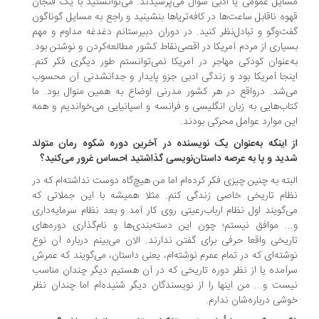
ایل عمومی یا ادبی سوال می‌پرسیدند. می‌توانستید با یک فنجان
وه‌ ناقابل ساعت‌ها در کافه‌تریاها بنشینید و راجع به مسایل گوناگون
گفت‎‌وگو و تبادل‌نظر کنید. در دوران دبیرستانم دغدغه‌ مداوم و مهم
یاری از مردم آمریکا در اقصی‌نقاط کشور مطالعه‌کردن و نوشتن بود.
‌عنوان کودکی مهاجر در آمریکا نمی‌توانستم طور دیگری فکر کنم.
نجا آمریکا بود و زندگی ادبی جزو پایدار و جدانشدنی آن محسوب
‌شد. درواقع در هر کشور مدرنی اوضاع به همین منوال بود. ما
اب‌هایی به زبان انگلیسی و فرانسه و اسپانیایی می‌خواندیم و همه‌
ن موارد عوامل محرکی بودند.
 اینکه به‌عنوان یک نویسنده در آخرین دوره‌ شکوه رمان متولد
ید و پا به عرصه‌ داستان‌نویسی گذاشتید احساس غرور می‌کنید؟
بته به چنین چیزی فکر کرده‌ام اما من هیچ‌گاه دوست نداشته‌ام که در
ام تاریخی خاصی زندگی کنم. مثلا همیشه با این جملاتی که
‌گویند اول نظام ارباب‌رعیتی روی کار آمد و بعد نظام سرمایه‌داری
.. موافق نیستم؛ چون این دسته‌بندی‌ها و نام‌گذاری دوره‌های
ریخی واقعا حرفی برای گفتن ندارند. الان می‌بینم درباره‌ آن نوع
شته‌ای که در تمام عمرم نوشته‌ام، یعنی داستان، می‌گویند که عمرش
آمده یا از نظر دوره‌ تاریخی که در آن هستیم دیگر چندان مناسب
ست و... من اینها را از نویسندگان دیگر شنیده‌ام اما چندان نظر
شی درباره‌شان ندارم.