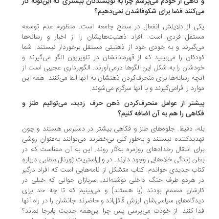
گاهی از خودم می‌پرسم چرا به نویسندگان بیشتری که این‌گونه کار
‌کنند فضا برای شکوفاشدن نمی‌دهیم؟
ی از دلایلش انفعال در سطح جامعه است. منظورم عدم توسعه‌
تقل فردی است. افراد ذهنیت‌هایشان را از اخبار و رسانه‌ها
‌گیرند و به خودی خود از ذهنیتی مستقل برخوردار نیستند. شما
دکان را می‌بینید که از قهرمانانشان در تلویزیون الگو می‌گیرند و
دشان را به شکل این الگوها درمی‌آورند. الگوبرداری عجیبی است از
چه رسانه‌ها برای منحرف‌کردن ذهنشان به آنها القا می‌کنند. همه‌ این
ارد را فرامی‌گیرند و با آنها سرگرم می‌شوند.
شتر از عوامل منحرف‌کردن ذهن حرف زدید، می‌توانیم طنز و
اهی را هم به آن اضافه کنیم؟
ه، دقیقا. جلوه‌های طنز و فکاهی بیشتر در دسترس هستند و چون
دیدکننده نیستند و به‌طور کلی بی‌خطرند می‌توانند به‌عنوان روشی
ای انتقال رخدادهای روزمره به‌کار روند. این به آن معناست که در
ن زندگی خلاء‌هایی وجود دارند. در وال‌استریت ژورنال مطلبی درباره‌
اب جدیدی خواندم. کتاب متشکل از نامه‌هایی است که افراد درگیر
 هردو طرف جنگ داخلی نوشته‌اند، سربازان جوانی که خیلی در
رشان مصمم بودند (یا هستند) و می‌بینیم که تا چه حد برای
دگاه‌های سیاسی‌شان ارزش قائل‌اند و حاضرند جانشان را در راه آنها
ا کنند. از خودت می‌پرسی پس چرا این‌همه جدیت پابرجا نماند؟