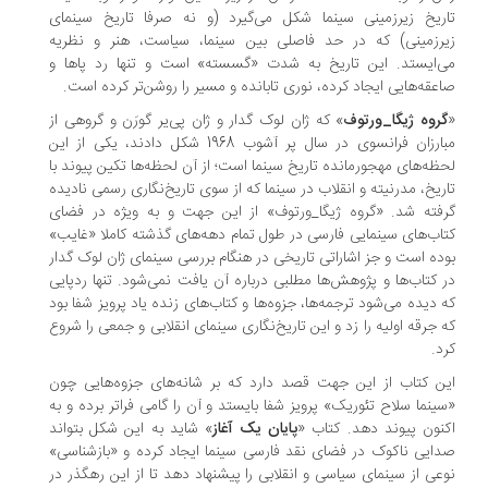
ریخ زیرزمینی سینما شکل می‌گیرد (و نه صرفا تاریخ سینمای
رزمینی) که در حد فاصلی بین سینما، سیاست، هنر و نظریه
‌ایستد. این تاریخ به شدت «گسسته» است و تنها رد پاها و
عقه‌هایی ایجاد کرده، نوری تابانده و مسیر را روشن‌تر کرده است.
گروه ژیگا_ورتوف
» که ژان لوک گدار و ژان پی‌یر گورَن و گروهی از
مبارزان فرانسوی در سال پر آشوب 1968 شکل دادند، یکی از این
ظه‌های مهجورمانده‌ تاریخ سینما است؛ از آن لحظه‌ها تکین پیوند با
ریخ، مدرنیته و انقلاب در سینما که از سوی تاریخ‌نگاری رسمی نادیده
فته شد. «گروه ژیگا_ورتوف» از این جهت و به ویژه در فضای
اب‌های سینمایی فارسی در طول تمام دهه‌های گذشته کاملا «غایب»
ده است و جز اشاراتی تاریخی در هنگام بررسی سینمای ژان لوک گدار
 کتاب‌ها و پژوهش‌ها مطلبی درباره‌ آن یافت نمی‌شود. تنها ردپایی
 دیده می‌شود ترجمه‌ها، جزوه‌ها و کتاب‌های زنده یاد پرویز شفا بود
 جرقه اولیه را زد و این تاریخ‌نگاری سینمای انقلابی و جمعی را شروع
د.
ن کتاب از این جهت قصد دارد که بر شانه‌های جزوه‌هایی چون
ینما سلاح تئوریک» پرویز شفا بایستد و آن را گامی فراتر برده و به
نون پیوند دهد. کتاب «
پایان یک آغاز
» شاید به این شکل بتواند
ایی ناکوک در فضای نقد فارسی سینما ایجاد کرده و «بازشناسی»
عی از سینمای سیاسی و انقلابی را پیشنهاد دهد تا از این رهگذر در