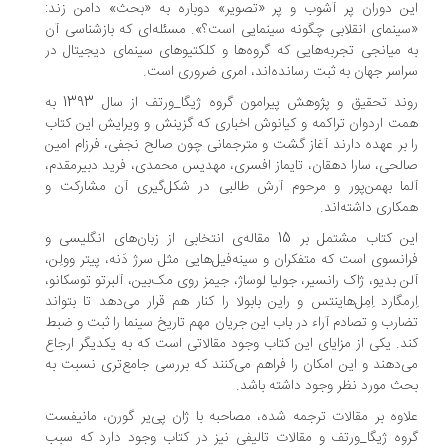
ن دوران پر آشوب و پر «تصویر» دوباره به «بحث» دامن زند:
ینمای انقلابی چگونه سینمایی است؟». مسئله‌ای که بازشناسی آن
 میانجی تجربه‌هایی که گروه‌ها و کلکتیوهای سینمای دیجیتال در
اسر جهان به ثبت رسانده‌اند، امری ضروری است.
روند تحقیق و پژوهش پیرامون گروه ژیگا_ورتف از سال 1393 به
ت اردوان تراکمه و کیانوش اخباری که گزینش و ویرایش این کتاب
 بر عهده دارند آغاز گشت و مترجمانی چون صالح نجفی، فرزام امین
لحی، سارا دهقان، تایماز افسری، مهدیس محمدی، فرید دبیرمقدم،
ما بهمن‌پور و مرحوم آرش طالبی در شکل‌گیری آن مشارکت و
کاری داشته‌اند.
این کتاب مشتمل بر 15 مقاله‌ی انتخابی از زبان‌های انگلیسی و
انسوی است که متفکران و سینه‌فیل‌هایی مثل سرژ دَنه، پیتر وولِن،
ن بدیو، ژاک رانسیر، جولیا لوساژ، جیمز روی مک‌بین، آلبرتو توسکانو،
رمگارد اِمِل‌هاینتس و راین بابولا را کنار هم قرار می‌دهد تا بتواند
ارب و تصادم آراء در باب این جریان مهم تاریخ سینما را ثبت و ضبط
د. یکی از مزایای این کتاب وجود مقالاتی است که به یکدیگر ارجاع
‌دهند و این امکان را فراهم می‌کنند که بررسی جامع‌تری نسبت به
ث مورد نظر وجود داشته باشد.
اوه بر مقالات ترجمه‌ شده، مصاحبه با ژان پی‌یر گورن، مانیفست
وه ژیگا_ورتف و مقالات تالیفی نیز در کتاب وجود دارد که سبب