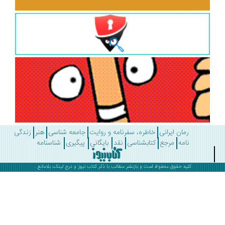
رمان ایرانی
خاطره، سفرنامه و روایت
جامعه شناسی
هنر
زندگی
نامه
مرجع
کتابشناسی
نقد
بایگانی
پیگیری
شناسنامه
کلیه حقوق محفوظ است و بازنشر مطالب با ذکر
کتاب نیوز
و درج لینک، بلامانع .