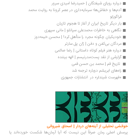
درباره رویای شیفتگان | حمیدرضا امیدی سرور
آدم‌ها و خفاش‌ها؛ سرمایه‌داری در عصر کرونا به روایت محمد 
قراگوزلو
بار دیگر تاریخ ایران از آغاز تا هجوم تازیان
نگاهی به خاطرات محمدعلی سپانلو | مانی سپهری
خودیکیان چگونه مجرد را متأهل کرد! | محسن خیمه‌دوز
مردگان بی‌کفن و دفن | ژان پل سارتر
درباره هنر فیلم کوتاه داستانی | رضا صائمی
گزارشی از نقد پست‌مدرنیسم | الهه بیننده
 تاریخ قم | محمد بن حسن قمی
راه‌های ابریشم دوباره ترجمه شد
«فهرست شیندلر» در  انتشارات جمهوری 
انشی تحلیلی از آینه‌های دردار | اسحاق شیروانی
سش اصلی رمان صرفاً این نیست که آیا آرمان‌ها شکست خورده‌اند یا