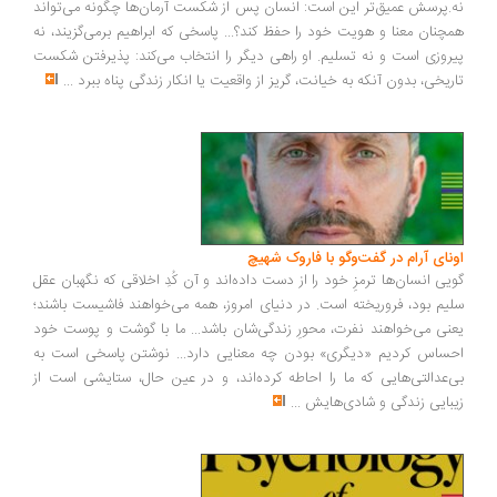
.پرسش عمیق‌تر این است: انسان پس از شکست آرمان‌ها چگونه می‌تواند
چنان معنا و هویت خود را حفظ کند؟... پاسخی که ابراهیم برمی‌گزیند، نه
روزی است و نه تسلیم. او راهی دیگر را انتخاب می‌کند: پذیرفتن شکست
ریخی، بدون آنکه به خیانت، گریز از واقعیت یا انکار زندگی پناه ببرد
...
ونای آرام در گفت‌وگو با فاروک شهیچ
یی انسان‌ها ترمزِ خود را از دست داده‌اند و آن کُدِ اخلاقی که نگهبان عقل
یم بود، فروریخته است. در دنیای امروز، همه می‌خواهند فاشیست باشند؛
نی می‌خواهند نفرت، محورِ زندگی‌شان باشد... ما با گوشت و پوست خود
ساس کردیم «دیگری» بودن چه معنایی دارد... نوشتن پاسخی است به
‌عدالتی‌هایی که ما را احاطه کرده‌اند، و در عین حال، ستایشی است از
بایی زندگی و شادی‌هایش
...