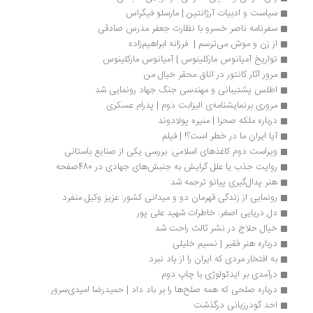
سیاست و ادبیات آرژانتین | مارسلو فیگراس
سفرنامه ناصر خسرو با نظارت جعفر مدرس صادقی
از زن و موش می‌ترسم |  فرزانه ابراهیم‌زاده
تواریخ آمیانوس مارکلینوس | آمیانوس مارکلینوس
مرور آثار کانتور در اتاق محقر خیال من
اطلس پشتیبانی و مهندسی جنگ جهاد رونمایی شد
مروری برنمایشنامه‌ی الیزابت دوم | پدرام عسکری
درباره ملکه صحرا | منیره پولادوند
آیا ایران ما در خطر است؟! | فیلم
ویراست دوم کاغذهای اسلامی: بررسی یکی از صنایع باستانی
روایت جذب یا علل گرایش به جنبش‌های جهادی در 480صفحه
هنر پدال‌گیری پیانو ترجمه شد
رونمایی از زندگی قهرمان دو و میدانی کشور: عزیز وکیل منفرد
دل دریایی اصغر: خاطرات شهید علی پور
خیال حلاج در نشر ثالث راحت شد
درباره هنر فقیر | نسیم خلیلی
به افتخار مردی که ایران را از یاد نبرد
درآمدی بر ایدئولوژی با چاپ دوم 
درباره صلحی که همه صلح‌ها را بر باد داد | حمیدرضا امیدی‌سرور
احد گودرزیانی درگذشت