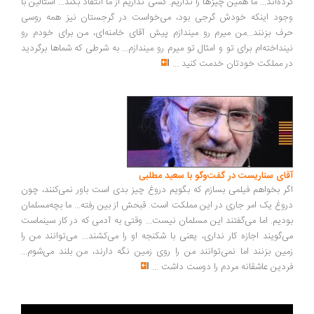
ده‌اند... ما همین چیزها را نداریم. کسی نداریم از ما انتقاد بکند... استالین با
ود اینکه خودش گرجی بود، می‌خواست در گرجستان نیز همه روسی
ف بزنند...من میرم رو میندازم پیش آقای خامنه‌ای، من برای خودم رو
نداخته‌ام برای تو و امثال تو میرم رو میندازم... به شرطی که شماها برگردید
 مملکت خودتان خدمت کنید
...
ای سناریست در گفت‌وگو با سعید مطلبی
ر بخواهم فیلمی بسازم که بگویم دروغ چیز بدی است باور نمی‌کنند، چون
وغ یک امر جاری در این مملکت است. قبحش از بین رفته... ما بچه‌مسلمان
دیم. اما می‌گفتند این مسلمان نیست... وقتی به آدمی که در کار سینماست
‌گویند اجازه کار نداری، یعنی با شکنجه او را می‌کشند... می‌توانند من را
ین بزنند اما نمی‌توانند من را روی زمین نگه دارند، من بلند می‌شوم...
دین عاشقانه مردم را دوست داشت
...