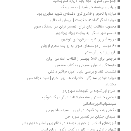
چگونگی علم یا آنچه باید درباره علم بدانید
پیرامون چشمه خورشید | محمد رزمگه
مبارزه با تحجر و قشری‌گری دغدغه‌ی شهید مطهری بود
درباره اخگر گداخته حکومت |  پیمان اسحاقی
مجموعه مقالات زبان قرآن، تفسیر قرآن در ایستگاه سوم
طلسم شهر سنگی به روایت بهزاد بهزادپور
در رهگذر پر آشوب عرفان‌های نوظهور
60 دولت از دولت‌های علوی به روایت محرم اوچان
 آن روز دوبار گریستم 
مرجعی برای 586 پوستر از انقلاب اسلامی ایران
دلبستگی شاعران‌مسیحی به کتاب مقدس
نشست نقد و بررسی بنیاد آموزه فراگیر دانش
درباره غوغای ستارگان: خاطرات همایون خرم | سید ابوالحسن 
مختاباد
 شرح ابن‌کمونه بر تلویحات سهروردی 
توده‌‌ی خاکستر و سه نمایشنامه‌ دیگر در گفت‌وگو با 
سیدشهاب‌الدین‌ساداتی
نگاهی به نبرد قدرت در ایران  | سیدجواد ورعی
 سیمای جنّیان در تفسیر سوره جن
آموزه‌های اسلامی و حق بر توسعه در نظام بین الملل حقوق بشر
شهرام پازوکی: عرفان تنها راه گفت و‌گوی ادیان است