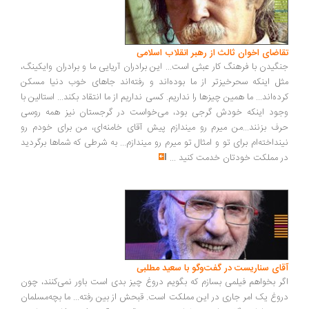
اضای اخوان ثالث از رهبر انقلاب اسلامی
گیدن با فرهنگ کار عبثی است... این برادران آریایی ما و برادران وایکینگ،
ل اینکه سحرخیزتر از ما بوده‌اند و رفته‌اند جاهای خوب دنیا مسکن
ده‌اند... ما همین چیزها را نداریم. کسی نداریم از ما انتقاد بکند... استالین با
ود اینکه خودش گرجی بود، می‌خواست در گرجستان نیز همه روسی
ف بزنند...من میرم رو میندازم پیش آقای خامنه‌ای، من برای خودم رو
نداخته‌ام برای تو و امثال تو میرم رو میندازم... به شرطی که شماها برگردید
 مملکت خودتان خدمت کنید
...
ای سناریست در گفت‌وگو با سعید مطلبی
ر بخواهم فیلمی بسازم که بگویم دروغ چیز بدی است باور نمی‌کنند، چون
وغ یک امر جاری در این مملکت است. قبحش از بین رفته... ما بچه‌مسلمان