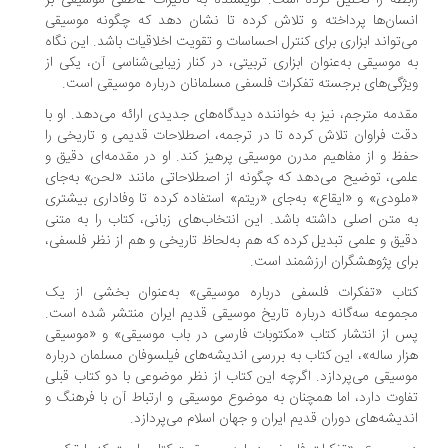
بطه را تحلیل کرده است. نویسنده به تأثیرات عاطفی موسیقی بر
سان‌ها پرداخته و تلاش کرده تا نشان دهد که چگونه موسیقی
‌تواند ابزاری برای کنترل احساسات و تقویت اخلاقیات باشد. این نگاه
 موسیقی به‌عنوان ابزاری تربیتی، در کنار زیبایی‌شناسی آن، یکی از
ژگی‌های برجسته تفکرات فلسفی مسلمانان درباره موسیقی است.
دمه مترجم، نیز به خواننده دیدگاه‌های جدیدی ارائه می‌دهد. او با
ت فراوان تلاش کرده تا در ترجمه، اصطلاحات قدیمی و تاریخی را
ظ و از مفاهیم مدرن موسیقی پرهیز کند. او در مقدمه‌ای دقیق و
می، توضیح می‌دهد که چگونه از اصطلاحاتی مانند «لحن» به‌جای
لودی» و «ایقاع» به‌جای «ریتم» استفاده کرده تا وفاداری بیشتری
 متن اصلی داشته باشد. این انتخاب‌های زبانی، کتاب را به متنی
یق و علمی تبدیل کرده که هم به‌لحاظ تاریخی و هم از نظر فلسفی،
ای پژوهشگران ارزشمند است.
اب «تفکرات فلسفی درباره موسیقی» به‌عنوان بخشی از یک
موعه سه‌گانه درباره تاریخ موسیقی قدیم ایران منتشر شده است.
 از انتشار کتاب «مکتوبات فارسی در باب موسیقی» و «موسیقی
ار ساله»، این کتاب به بررسی اندیشه‌های فیلسوفان مسلمان درباره
سیقی می‌پردازد. اگرچه این کتاب از نظر موضوعی با دو کتاب قبلی
اوت دارد، اما همچنان به موضوع موسیقی و ارتباط آن با فرهنگ و
دیشه‌های دوران قدیم ایران و جهان اسلام می‌پردازد.