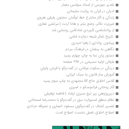
تقدیر جویس از استاد سولنس معمار
ادیان در قرآن به روایت سلیمانی
زندگی و آثار مخترع خط توأمان: مجنون رفیقی هروی
ضرورت تئاتر، وضع بشر و هانا آرنت | مرتضی غفاری
از روانشناسی کاربردی شادکامی رونمایی شد
 تاریخ تفکر شیعه دوازده امامی 
پبرامون رواداری | زهرا حیدری 
نگاهی به رمضان در فرهنگ مردم
دستور زبان نما به چاپ چهارم رسید
عارفان اولیه مسیحی در 296 صفحه
درنگی در سکوت عرفانی در گفت‌وگو با قربان ولیئی
آموزش ساز قانون به سبک ایرانی
کلاس اخلاق حاج آقا مجتهدی به چاپ سوم رسید
آثار روحانی فرانچسکو د اسیزی
دین‌پژوهی زیر تیغ ممیزی ارشاد | فاطمه توفیقی
نظام منطق استیوارت میل در گفت‌وگو با محمدرضا اسمخانی
تفسیر کشاف در گفت‌وگوی مسعود انصاری و نصرالله حدادی
اصلاح اخلاق، فصل نخست اصلاح است