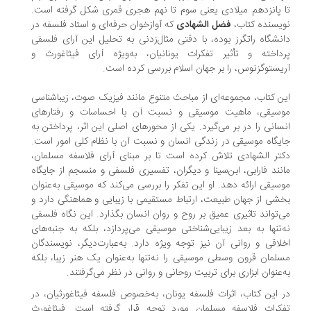
 پانزدهم میلادی یعنی سوم تا نهم هجری قمری شکل گرفته است.
یسنده کتاب،
فضل الشهادی
که آوازخوان حرفه‌ای و استاد فلسفه در
نشگاه راتگرز بوده، با دقتی مثال‌زدنی به تحلیل این آرای فلسفی
داخته و تأثیر تفکرات یونانیان، به‌ویژه آرای فیثاغورث و
یستوگزنوس، را بر جهان اسلام بررسی کرده است.
ن کتاب، مجموعه‌ای از مباحث متنوع مانند فیزیک صوت، زیباشناسی
سیقی، ماهیت موسیقی و نسبت آن با احساسات و رفتارهای
سانی را در بر می‌گیرد. یکی از محورهای اصلی این اثر، پرداختن به
یگاه موسیقی در زندگی انسان و نسبت آن با نظام کلی امور است.
تر الشهادی تلاش کرده است تا بر مبنای آرای فلاسفه مسلمان،
نند فارابی، ابن‌سینا و دیگران، تفسیری فلسفی و منسجم از جایگاه
سیقی ارائه دهد. او این تفکر را بررسی می‌کند که موسیقی به‌عنوان
شی از جهان طبیعت، ارتباط مستقیمی با زیبایی و هماهنگی دارد و
‌تواند تاثیری عمیق بر روح و روان انسان بگذارد. این نگاه فلسفی
‌تنها به بعد زیبایی‌شناختی موسیقی می‌پردازد، بلکه به جنبه‌های
لاقی و روانی آن نیز توجه ویژه دارد. به‌عبارت‌دیگر، نویسندگان
لمان قرون وسطی موسیقی را نه‌تنها به‌عنوان یک هنر زیبا، بلکه
‌عنوان ابزاری برای تربیت روحانی و روانی در نظر می‌گرفتند.
 این کتاب، اثرات فلسفه یونان، به‌خصوص فلسفه فیثاغورثیان، در
کرات فلاسفه مسلمان مورد توجه قرار گرفته است. فیثاغورث