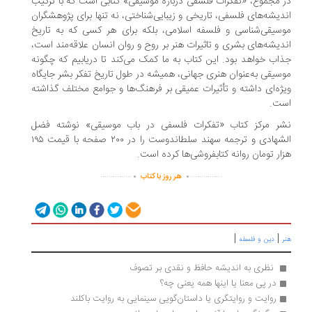
 مجموع، «تفکرات فلسفی درباره موسیقی» کتابی است که با ترکیب
دیشه‌های فلسفی، تاریخی و زیبایی‌شناختی، نه تنها برای پژوهشگران
سیقی‌شناسی و فلسفه اسلامی، بلکه برای هر کسی که به تاریخ
دیشه‌های بشری و تاثیرات هنر بر روح و روان انسان علاقه‌مند است،
اب خواهد بود. این کتاب به ما کمک می‌کند تا دریابیم که چگونه
سیقی به‌عنوان هنری جهانی، همیشه در طول تاریخ تفکر بشر جایگاه
ژه‌ای داشته و تأثیرات عمیقی بر فرهنگ‌ها و جوامع مختلف گذاشته
ت.
ر مرکز کتاب «تفکرات فلسفی در باب موسیقی» نوشته فضل
الشهادی و ترجمه سهند سلطاندوست را در ۲۰۰ صفحه با قیمت ۱۹۵
ار تومان روانه کتابفروشی‌ها کرده است.
.
.
...............
...............
هر روز با کتاب
|
|
دین و فلسفه
 نظری به اندیشه حافظ و نقدی بر تصوف
در پی معنا یا اینها همه یعنی چه؟
روایت و روایتگری یا داستان‌گویی سینمایی به روایت باکلند