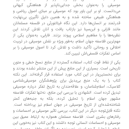
سیقی را به‌عنوان بخش جدایی‌ناپذیر از هماهنگی کیهانی
‌دانست. او بر این باور بود که موسیقی بر مبنای اصول ریاضی و
اهنگی طبیعی ساخته شده و به همین دلیل تأثیری بی‌نهایت
رتمند بر انسان‌ها دارد. این نگاه فیثاغورثی در فلسفه مسلمانان
نند فارابی و ابن‌سینا نیز بازتاب یافت و آنان تلاش کردند این
ریه‌ها را با مفاهیم اسلامی پیوند بزنند. فارابی، به‌عنوان یکی از
م‌ترین فلاسفه جهان اسلام، به‌طور ویژه بر نقش موسیقی در تربیت
لاقی و روحانی تأکید داشت و تلاش کرد تا اصول موسیقی را بر
اس تفکرات فلسفی‌اش تبیین کند.
ی از نقاط قوت کتاب، استفاده گسترده از منابع نسخ خطی و متون
ریخی است. بسیاری از این منابع پیش از این منتشر نشده بودند و
ای نخستین‌بار در این کتاب مورد استفاده قرار گرفته‌اند. این نکته
اب را به یک منبع بی‌بدیل برای پژوهشگران موسیقی‌شناسی
اسیک، اسلام‌شناسان، و علاقه‌مندان به تاریخ تفکر درباره موسیقی
دیل کرده است. الشهادی با بررسی این منابع، نه‌تنها تفکرات فلاسفه
هور جهان اسلام را تحلیل کرده، بلکه به جنبه‌های کمتر
اخته‌شده‌ای از تاریخ موسیقی در جهان اسلام نیز پرداخته است.
ته قابل‌توجه دیگر در این کتاب، بررسی تاثیر موسیقی بر احساسات و
تارهای بشری است. فلاسفه مسلمان همواره به ارتباط عمیق بین
سیقی و احساسات انسانی توجه داشتند و این کتاب نیز به‌خوبی این