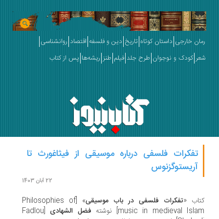
ان خارجی
داستان کوتاه
تاریخ
دین و فلسفه
اقتصاد
روانشناسی
ر
کودک و نوجوان
طرح جلد
فیلم
طنز
ریشه‌ها
پس از کتاب
تفکرات فلسفی درباره موسیقی از فیثاغورث تا
آریستوگزنوس
22 آبان 1403
اب «
تفکرات فلسفی در باب موسیقی
» [Philosophies of
music in medieval Isl] نوشته
فضل الشهادی
[Fadlou