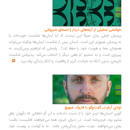
انشی تحلیلی از آینه‌های دردار | اسحاق شیروانی
سش اصلی رمان صرفاً این نیست که آیا آرمان‌ها شکست خورده‌اند یا
.پرسش عمیق‌تر این است: انسان پس از شکست آرمان‌ها چگونه می‌تواند
چنان معنا و هویت خود را حفظ کند؟... پاسخی که ابراهیم برمی‌گزیند، نه
روزی است و نه تسلیم. او راهی دیگر را انتخاب می‌کند: پذیرفتن شکست
ریخی، بدون آنکه به خیانت، گریز از واقعیت یا انکار زندگی پناه ببرد
...
ونای آرام در گفت‌وگو با فاروک شهیچ
یی انسان‌ها ترمزِ خود را از دست داده‌اند و آن کُدِ اخلاقی که نگهبان عقل
یم بود، فروریخته است. در دنیای امروز، همه می‌خواهند فاشیست باشند؛
نی می‌خواهند نفرت، محورِ زندگی‌شان باشد... ما با گوشت و پوست خود