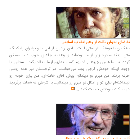
اضای اخوان ثالث از رهبر انقلاب اسلامی
گیدن با فرهنگ کار عبثی است... این برادران آریایی ما و برادران وایکینگ،
ل اینکه سحرخیزتر از ما بوده‌اند و رفته‌اند جاهای خوب دنیا مسکن
ده‌اند... ما همین چیزها را نداریم. کسی نداریم از ما انتقاد بکند... استالین با
ود اینکه خودش گرجی بود، می‌خواست در گرجستان نیز همه روسی
ف بزنند...من میرم رو میندازم پیش آقای خامنه‌ای، من برای خودم رو
نداخته‌ام برای تو و امثال تو میرم رو میندازم... به شرطی که شماها برگردید
 مملکت خودتان خدمت کنید
...