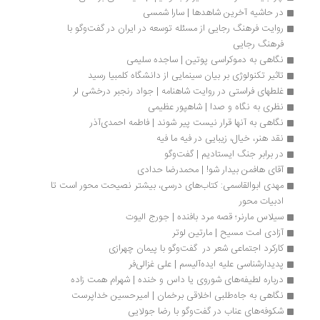
در حاشیه آخرین شاهدها | سارا شمسی
روایت فرهنگ رجایی از مسئله توسعه در ایران در گفت‌وگو با 
فرهنگ رجایی
نگاهی به دموکراسی پوتین | ساجده سلیمی
تاثیر تکنولوژی بر بیان سینمایی از دانشگاه کلمبیا رسید
غلطهای فراستی در روایت شاهنامه | جواد رنجبر درخشی لر
نظری به نگاه و صدا | شاهپور عظیمی
نگاهی به آنها قرار نیست پیر شوند | فاطمه احمدی‌آذر 
نقد هنر، خیال، زیبایی در فیه ما فیه
در برابر جنگ ایستادیم | گفت‌وگو
آقای هافمن بیدار شو! | محمدرضا حدادی
مهدی ابوالقاسمی: کتاب‌های درسی، بیشتر نصیحت محور است تا 
ادبیات محور 
سیلاس مارنر؛ قصه مرد بافنده | جورج الیوت
آزادی امت مسیح | مارتین لوتر
کارکرد اجتماعی شعر در  گفت‌وگو با پیمان چهرازی
پدیدارشناسی علیه ایده‌آلیسم | علی غزالی‌فر
درباره لطیفه‌‌‌‌‌‌های شوروی یا داس و خنده | شهرام همت زاده
نگاهی به جاه‌طلبی اخلاقی برخمان | امیرحسین خداپرست
شکوفه‌های عناب در گفت‌وگو با رضا جولایی