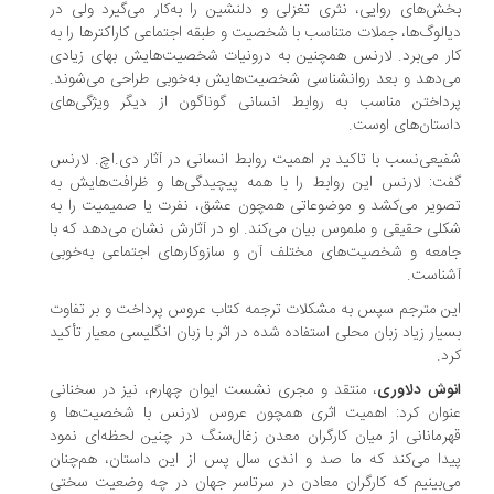
ش‌های روایی، نثری تغزلی و دلنشین را به‌کار می‌گیرد ولی در
الوگ‌ها، جملات متناسب با شخصیت و طبقه‌ اجتماعی کاراکترها را به
ر می‌برد. لارنس همچنین به درونیات شخصیت‌هایش بهای زیادی
‌دهد و بعد روانشناسی شخصیت‌هایش به‌خوبی طراحی می‌شوند.
داختن مناسب به روابط انسانی گوناگون از دیگر ویژگی‌های
ستان‌های اوست.
یعی‌نسب با تاکید بر اهمیت روابط انسانی در آثار دی.اچ. لارنس
ت: لارنس این روابط را با همه‌ پیچیدگی‌ها و ظرافت‌هایش به
ویر می‌کشد و موضوعاتی همچون عشق، نفرت یا صمیمیت را به
لی حقیقی و ملموس بیان می‌کند. او در آثارش نشان می‌دهد که با
معه و شخصیت‌های مختلف آن و سازوکارهای اجتماعی به‌خوبی
ناست.
ن مترجم سپس به مشکلات ترجمه کتاب عروس پرداخت و بر تفاوت
یار زیاد زبان محلی استفاده شده در اثر با زبان انگلیسی معیار تأکید
د.
وش دلاوری
، منتقد و مجری نشست ایوان چهارم، نیز در سخنانی
وان کرد: اهمیت اثری همچون عروس لارنس با شخصیت‌ها و
رمانانی از میان کارگران معدن زغال‌سنگ در چنین لحظه‌ای نمود
دا می‌کند که ما صد و اندی سال پس از این داستان، هم‌چنان
‌بینیم که کارگران معادن در سرتاسر جهان در چه وضعیت سختی