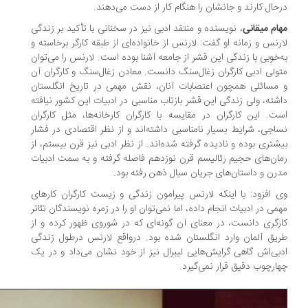
حال کارند و جانشان را هنگام کار از دست می‌دهند.
ام میقانی
، نویسنده و منتقد ادبی نیز در سخنانی با تأکید بر زندگی
رنس و زمانه او گفت: لارنس از خانواده‌ای از طبقه کارگر برخاسته و
‌خوبی با زندگی این قشر از جامعه آشنا بوده است. لارنس را می‌توان
ولی ادبی کارگران زغال‌سنگ دانست. معادن زغال‌سنگ و کارگران آن
مسائلی همچون اعتصابات آنان، نقش مهمی در تاریخ انگلستان
شته، ولی زندگی این قشر بازتاب مناسبی در ادبیات این کشور نیافته
ت. این کارگران در مقایسه با کارگران کارخانه‌ها، مثل کارگران
اجی، شرایط بسیار نامناسبی داشته‌اند و از نظر اقتصادی در فشار
شتری بوده‌ و نادیده گرفته شده‌اند. از نظر ادبی نیز قرن بیستم، از
ان‌های حجیم رئالیسم قرن نوزدهم فاصله گرفته و به سمت ادبیات
رن و داستان‌های جریان سیال ذهن رفته بود.
 افزود: با اینکه لارنس پیرامون زندگی و زیست کارگران کارهای
می در ادبیات انجام داده، اما نمی‌توان او را در زمره نویسندگان تئاتر
رگری دانست، در معنای آن گونه‌ای که در شوروی ظهور کرده و از
یق آلمان وارد انگلستان شده بود. درواقع لارنس درطول زندگی‌
بی‌اش گاهی گرایش‌هایی لیبرال نیز از خود نشان می‌داد و در یک
ارچوب دقیق قرار نمی‌گیرد.