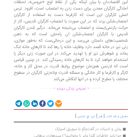
ن اقتصاددان با بیان اینکه یکی از نقاط اوج «عروس»، لحظات
ادگی کارگران معدن برای دست زدن به اعتصاب است، افزود: ترس
لی کارگران این است که کارفرما دست به استفاده از کارگران
تصاب‌شکن بزند که در این صورت با اعتصاب کارگران قدیمی، کار از
کت بازنمی‌ایستد و اعتصاب بی‌نتیجه می‌ماند. درگیر شدن کارگران
یمی با کارگران اعتصاب‌شکن آن راه‌حلی است که به ذهن
صیت‌های داستان می‌رسد و این درحالی‌ست که به‌طور موازی،
ی نیز در خانه قصد دارد وظایف خانه را رها کند تا کارهای خانه لنگ
اند و شوهرش نیز او را تهدید می‌کند در این صورت زنی دیگر را
تخدام خواهد کرد تا به کارهای خانه رسیدگی کند. در چنین قیاسی‌
ت که لارنس هم‌زمان موضوع روابط قدرت در محل کار و خانه،
رگر و کارفرما و کار خانگی و مسئله‌ قدرت چانه‌زنی کارگران در سطوح
تلف را مطرح کرده و در آنها کنکاش می‌کند.
.
.
...............
..............
تجربه‌ی زندگی دوباره
|
|
|
رفی و نقد کتاب
هنر
دی. اچ. لارنس
رمان و ادبیات در گفت‌وگو با میوریل اسپارک 
چرا باید خاطرات گلدا مایر را بخوانیم؟ | سیدهادی برهانی