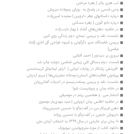
تب هری پاتر | زهره مرتجی 
وحی قدسی در پاسخ به  رویای رسولانه سروش
درباره داستانهای عطر دارچین | سعیده امین‌زاده
درباره بانو گوزن | زهره مسکنی
در حاشیه دهان‌های گشاد | بهناز نایب‌زاده
نشست نقد و بررسی نیمه‌ی دوم زندگی روی کین
بررسی خاستگاه، سیر دگرگونی و شیوه طراحی گل اناری (شاه 
عباسی)
مروری بر دیده‌ور | احمد آفتابی
قسمت دوم مسائل کلی زیبایی شناسی دوباره چاپ شد
 آفرینش زیانکار در روایات ایرانی |  آرتور ایمانوئل کریستنسن
پیرامون فعالیت‌های انسان‌دوستانه سلبریتی‌ها | مریم اردوئی
نشست نقد و بررسی پسامدرنیسم در ادبیات آلمانی‌زبان
در خانه بمان و ویولنیست شو!
انتشار سی  و هفتمین ریتم در موسیقی 
در حاشیه اطلس رمان اروپایی | سید مهدی‌یار موسوی
ذهن فریبکار من در گفت‌وگو با حسین حسینی‌پناه
داریوش خنجی در گفت‌وگو با حسین روزانه
10 رمان برتر خارجی در سال 1399 به انتخاب آرمان ملی
دانلود کتاب از موزه متروپولیتن نیویورک