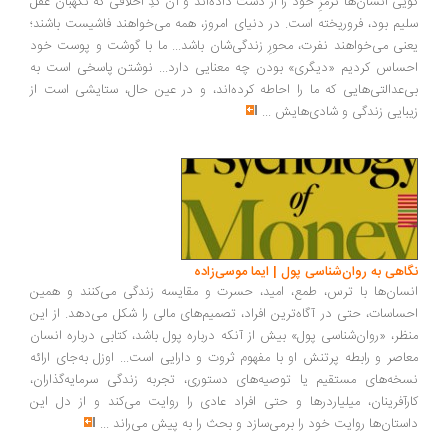
یی انسان‌ها ترمزِ خود را از دست داده‌اند و آن کُدِ اخلاقی که نگهبان عقل
یم بود، فروریخته است. در دنیای امروز، همه می‌خواهند فاشیست باشند؛
نی می‌خواهند نفرت، محورِ زندگی‌شان باشد... ما با گوشت و پوست خود
ساس کردیم «دیگری» بودن چه معنایی دارد... نوشتن پاسخی است به
‌عدالتی‌هایی که ما را احاطه کرده‌اند، و در عین حال، ستایشی است از
بایی زندگی و شادی‌هایش
...
اهی به روان‌شناسی پول | ایما موسی‌زاده
سان‌ها با ترس، طمع، امید، حسرت و مقایسه زندگی می‌کنند و همین
ساسات، حتی در آگاه‌ترین افراد، تصمیم‌های مالی را شکل می‌دهد. از این
ظر، «روان‌شناسی پول» بیش از آنکه درباره پول باشد، کتابی درباره انسان
اصر و رابطه پرتنش او با مفهوم ثروت و دارایی است... اوزل به‌جای ارائه
خه‌های مستقیم یا توصیه‌های دستوری، تجربه زندگی سرمایه‌گذاران،
رآفرینان، میلیاردرها و حتی افراد عادی را روایت می‌کند و از دل این
ستان‌ها روایت خود را برمی‌سازد و بحث را به پیش می‌راند
...