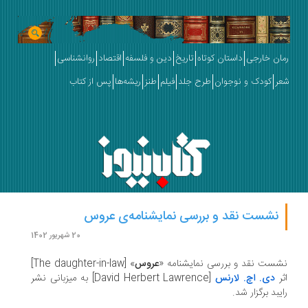
ان خارجی
داستان کوتاه
تاریخ
دین و فلسفه
اقتصاد
روانشناسی
ر
کودک و نوجوان
طرح جلد
فیلم
طنز
ریشه‌ها
پس از کتاب
نشست نقد و بررسی نمایشنامه‌ی عروس
20 شهریور 1402
ست نقد و بررسی نمایشنامه «
عروس
» [The daughter-in-law]
ر
دی. اچ. لارنس
[David Herbert Lawrence] به میزبانی نشر
یبد برگزار شد.