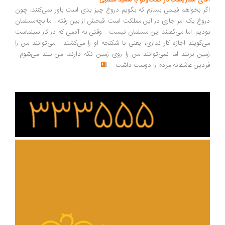
ای سناریست در گفت‌وگو با سعید مطلبی
ر بخواهم فیلمی بسازم که بگویم دروغ چیز بدی است باور نمی‌کنند، چون
وغ یک امر جاری در این مملکت است. قبحش از بین رفته... ما بچه‌مسلمان
دیم. اما می‌گفتند این مسلمان نیست... وقتی به آدمی که در کار سینماست
‌گویند اجازه کار نداری، یعنی با شکنجه او را می‌کشند... می‌توانند من را
ین بزنند اما نمی‌توانند من را روی زمین نگه دارند، من بلند می‌شوم...
دین عاشقانه مردم را دوست داشت
...