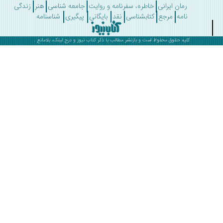
رمان ایرانی
خاطره، سفرنامه و روایت
جامعه شناسی
هنر
زندگی
نامه
مرجع
کتابشناسی
نقد
بایگانی
پیگیری
شناسنامه
کلیه حقوق محفوظ است و بازنشر مطالب با ذکر
کتاب نیوز
و درج لینک، بلامانع .