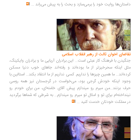
ستان‌ها روایت خود را برمی‌سازد و بحث را به پیش می‌راند
...
اضای اخوان ثالث از رهبر انقلاب اسلامی
گیدن با فرهنگ کار عبثی است... این برادران آریایی ما و برادران وایکینگ،
ل اینکه سحرخیزتر از ما بوده‌اند و رفته‌اند جاهای خوب دنیا مسکن
ده‌اند... ما همین چیزها را نداریم. کسی نداریم از ما انتقاد بکند... استالین با
ود اینکه خودش گرجی بود، می‌خواست در گرجستان نیز همه روسی
ف بزنند...من میرم رو میندازم پیش آقای خامنه‌ای، من برای خودم رو
نداخته‌ام برای تو و امثال تو میرم رو میندازم... به شرطی که شماها برگردید
 مملکت خودتان خدمت کنید
...