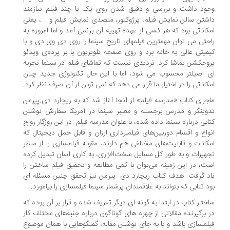
ود داشت و بررسی و دقیق شدن روی یک یا چند فیلم نیازمند
شتن سالن نمایش فیلم، پرژوکتور، متصدی نمایش فیلم و ...، یعنی
کاناتی بود که هر کسی از عهده تهییه آن برنمی آمد و اما امروزه به
حتی می توان مهمترین فیلمهای تاریخ سینما را روی دی وی دی و با
فیتی عالی به خانه برد و روی صفحه تلویزیون یا بر پرده‌ی ویدئو
وجکشن تماشا کرد. تردیدی نیست که تماشای فیلم در سینما تجربه
 اصیلتر محسوب می شود، اما با این حال تکنولوژی جدید چنان
کاناتی را در اختیار ما قرار می دهد که نمی توان از آن صرف نظر کرد.
جرای کتاب «مدرسه فیلم» از آنجا آغاز شد که به ریچارد دی.پپرمن
وینگر و مدرس برجسته و معتبر سینما در آمریکا سفارش نوشتن
ابی درباره سینما داده شده، با عنوان مدرسه فیلم .در این روزگار رواج
واع و اقسام دوربین‌های فیلمبرداری ارزان و قابل حمل دیجیتال که
کانات و قابلیت‌های مختلفی هم دارند، مقوله فیلمسازی را از منظر
هیزات و به طور کل مسایل سخت‌افزاری، به کاری آسان تبدیل کرده
ت، در این زمینه می‌توان با کمی مطالعه و تحقیق فیلم ساختن را
د گرفت. هدف کتاب ریچارد دی. پیرمن نیز تحقق چنین مسئله ای
د کتابی که بتواند به علاقمندان پرشمار سینما فیلمسازی را بیاموزد.
ختار کتاب در ابتدا به گونه ای دیگر تعریف شده و قرار بر آن بوده که
 برگیرنده مقالاتی از چهره های گوناگون درباره جنبه‌های مختلف کار
لمسازی باشد و یا به جای نوشتن مقاله، گفتگوهایی با همان موضوع