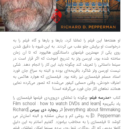
 هفته‌ها این فیلم را تماشا کرد، بارها و بارها و گاه فیلم را به
خواست او برایش جلو عقب می کردند. به این شیوه با دقیق شدن
ی یکی از مهمترین فیلمهای داستانگوی هالیوود که تا آن زمان
خته شده بود، اورسن ولز به تدریج آموخت که اگر قرار است در
نما داستانی را تعریف کند چگونه باید این کار را انجام دهد. شکی
ست اورسن ولز شاگرد باقریحه‌ای بوده و البته به سراغ جان فورد
تاد مسلم فیلمسازی نیز رفته بود. فیلمسازی که هوارد هاکس به
تراف خودش، وقتی حسابی کیفور می‌شده که تصور می‌کرده نمایی
انند نماهای آثار جان فورد می‌گرفته است!
اب «
مدرسه فیلم
؛ چگونه با تماشای دی‌وی‌دی فیلمها فیلمسازی را
یاد بگیریم» [Film school : how to watch DVDs and learn
everything about filmmaki] اثر
ریچارد دی پپرمن
[Richard
D. Pepperman] به روشی کم و بیش مشابه و البته آسان‌تر می
شد تا فیلمسازی را به مخاطب بیاموزد. گفتیم آسانتر به این دلیلِ
ملا بدیهی که اگر روزگاری تنها روی پرده سینما امکان تماشای فیلم