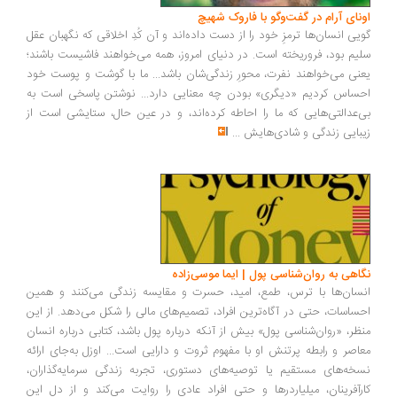
ونای آرام در گفت‌وگو با فاروک شهیچ
یی انسان‌ها ترمزِ خود را از دست داده‌اند و آن کُدِ اخلاقی که نگهبان عقل
یم بود، فروریخته است. در دنیای امروز، همه می‌خواهند فاشیست باشند؛
نی می‌خواهند نفرت، محورِ زندگی‌شان باشد... ما با گوشت و پوست خود
ساس کردیم «دیگری» بودن چه معنایی دارد... نوشتن پاسخی است به
‌عدالتی‌هایی که ما را احاطه کرده‌اند، و در عین حال، ستایشی است از
بایی زندگی و شادی‌هایش
...
اهی به روان‌شناسی پول | ایما موسی‌زاده
سان‌ها با ترس، طمع، امید، حسرت و مقایسه زندگی می‌کنند و همین
ساسات، حتی در آگاه‌ترین افراد، تصمیم‌های مالی را شکل می‌دهد. از این
ظر، «روان‌شناسی پول» بیش از آنکه درباره پول باشد، کتابی درباره انسان
اصر و رابطه پرتنش او با مفهوم ثروت و دارایی است... اوزل به‌جای ارائه
خه‌های مستقیم یا توصیه‌های دستوری، تجربه زندگی سرمایه‌گذاران،
رآفرینان، میلیاردرها و حتی افراد عادی را روایت می‌کند و از دل این