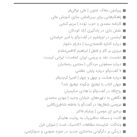
پیرامون مغاک جنون | علی غزالی‌فر
راهکارهایی برای بین‌المللی سازی آموزش عالی
کارنامه مصدق و حزب توده | مریم گنجی
نقش بازی در یادگیری آزاد کودکان
آیشمن در اورشلیم در گفت‌وگو با امیر خراسانی
درباره کاناپه اقتصادی‌نیا | دلارام دلنواز
مروری بر گاو و فلفل | ابراهیم کاظمی‌مقدم
نشست نقد و بررسی ایران کجاست؛ ایرانی کیست
درباره سمفونی مردگان | مجتبی رحمانیان
7 گفت‌وگو درباره پایان نقاشی
درباره هشت و چهل و چهار | المیرا کرم‌نیافر
جهان کتاب با توفیق چگونه توفیق شد؟ 
روح‌الله در گفت‌وگو با هادی حکیمیان
نگاهی به دلهره‌های خیابان وحید | مهدی محمدی
عروسی شغال‌ها در گفت‌گو با عاطفه شاطری‌کاشی
برخیز ای موسی | ویلیام فاکنر
کانت و مسئله متافیزیک به روایت هایدگر
ونه‌گات  شایسته مطالعات آکادمیک است | سوزان فرل
درنگی بر دگرگونی ساختاری جدید در حوزه عمومی و دموکراسی 