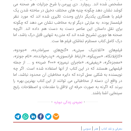
خص شده اند. ریچارد. دی پپرمن با شرح جزئیات هر صحنه می
شد نشان دهد چگونه چنبه های مختلف دخیل در ساخته شدن یک
لم با همکاری یکدیگر دارای وحدت تاثیری شده اند که مورد نظر
لمساز بوده. به عبارتی دیگر او به مخاطب نشان می دهد که چگونه
ای نقل داستان این عناصر دست به دست هم داده اند. اگرچه
نه ها جوری تشریح شده اند که متن به تنهایی قابل درک باشد، اما
ک کامل کتاب مستلزم تماشای فیلم ها ست.
لم‌های «آتلانتیک سیتی»، «گنج‌های سیرامادره»، «جودو»،
ازابلانکا»، «سرپیکو»، «ارتباط فرانسوی»، «پدرخوانده»، «تام جونز»،
«معجزه‌گر»، «ریفیفی»، «ماجرای نیمروز» «۴۰۰ ضربه» و ... از جمله
لمهایی هستند که در این کتاب از آنها استفاده شده است. اگر چه
یسنده به شکلی عمل کرده که دایره مخاطبان آن محدود نباشد، اما
 واقع آن دسته از مخاطبانی می توانند از این کتاب بهترین بهره را
رند که اگرنه به صورت حرفه ای لااقل با مقدمات و اصطلاحات رایج
نمایی آشنا باشند.
.
.
...............
..............
تجربه‌ی زندگی دوباره
|
|
|
رفی و نقد کتاب
هنر
عمومی