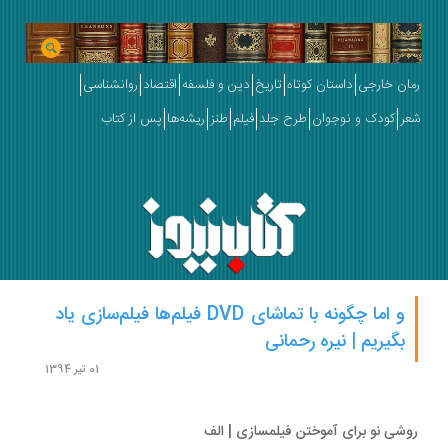
ان خارجی
داستان کوتاه
تاریخ
دین و فلسفه
اقتصاد
روانشناسی
ر
کودک و نوجوان
طرح جلد
فیلم
طنز
ریشه‌ها
پس از کتاب
و اما چگونه با تماشای DVD فيلم‌ها فيلم‌سازی ياد
بگيريم | نیره رحمانی
01 تیر 1394
شی نو برای آموختن فیلمسازی | الف