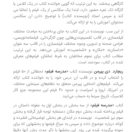
رگاهی ببخشد. به این ترتیب که گویی خواننده کتاب در یک کلاس یا
رگاه تک نفره حضور دارد، ابتدا یک سکانس از یک فیلم را تماشا می
د و سپس استاد (نویسنده کتاب) با توضیح دادن آن سکانس
توای آموزشی را به او ارائه می‌کند.
 این سب نویسنده در این کتاب به جای پرداختن به مباحث مختلف
لمسازی در قالب تقسیم‌بندی‌هایی چون کارگردانی، فیلمنامه‌نویسی،
احی صحنه و تدوین، وجوه مختلف فیلمسازی را در قالب سه عنوان
استان»، «مکان» و «شخصیت» آموزش می‌دهد. به این ترتیب
الب کتاب برای عموم مخاطبان به شرط تماشای فیلم‌های معرفی
ه در کتاب، سودمند است.
چارد. دی پپرمن
نویسنده کتاب «
مدرسه فیلم
» لحظاتی از ۵۰ فیلم
 انتخاب کرده و در قالب آن درس‌ خود را به خواننده کتاب ارائه
‌کند. فیلم‌های انتخابی پیرمن متعلق به نظام‌های سینمایی مختلف
در آمریکا، اروپا و آسیاست و حدود ۴۰ فیلم این مجموعه جزو آثار
اسیک تاریخ سینما به حساب می‌آیند.
اب «
مدرسه فیلم
» از سه بخش در بخش اول به مقوله داستان در
لم پرداخته شده، بخش دوم مکان دستمایه توجه قرار گرفته و بخش
م نیز شخصیت. نویسنده در ابتدای هر بخش توضیحاتی فشرده و
تاه درباره موضوع داده و سپس به سراغ فیلمها و بخشهایی که برای
ونه برگزیده شده می رود. این بخشها با ذکر مدت زمان آنها دقیقا