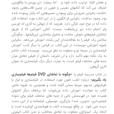
همان افراد ترتیب داده شود و... اما ریچارد دی.پپرمن با واقع‌بینی
تراف می کند که کتابهای نفیس و خوبی در چنین قالب‌هایی وجود
شتند؛ بنابراین ضرورتی برای پیمودن مسیرهایی که یکبار پیموده شده
د، وجود نداشت. بنابراین او الگویی را در این کتاب مورد استفاده قرار
ده که در نوع خود تازگی دارد. هرچند که از جهاتی به کاری که اورسن
ز انجام داده نیز بی‌شباهت نیست. کتابی آموزشی که از طریق
اشای فیلم‌های خوش ساخت و تحلیل ساختاری این‌فیلمها ، چگونگی
ختن یک فیلم را به علاقه‌مندان این رشته، آموزش می‌دهد. بنابراین
وه آموزشی نویسنده در این کتاب در قیاس با دیگر کتب آموزش
لمسازی در سینما نو و متفاوت به نظر می‌رسد. نویسنده کتاب حاضر
 یک نکته مهم تاکید دارد و آن تعریف داستان از طیقی تعامل میان
به های مختلف فیلم است، به عبارت دیگر درک فیلمسازی به عنوان
ری گروهی.
 کتاب مدرسه فيلم یا‌ «
چگونه با تماشای DVD فيلم‌ها فيلم‌سازی
د بگيريم
» درباره اغلب فنون مورد استفاده در فیلمسازی و ابزار یا
فیتهای مدیوم سینما سخن گفته شده و همچنین به شیوه خاص
اب به خواننده آموزش داده می‌شوند؛ اما برخلاف دیگر کتابهای
رده خود در فهرستش نامی از جنبه های مختلف فیلم برای نمونه
لمبرداری، تدوین، صدا، بازیگری، موسیقی، فیلمنامه و از این دست
ده نمی شود. در واقع نویسنده کتاب با هوشمندی کوشیده است با
خاذ یک استراتژی متفاوت به تعامل مخاطب و متن کتاب کیفیتی