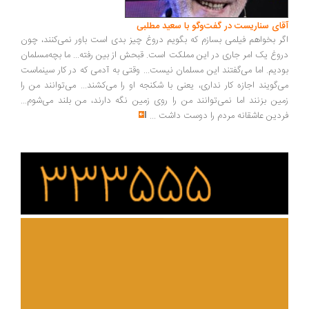
ای سناریست در گفت‌وگو با سعید مطلبی
ر بخواهم فیلمی بسازم که بگویم دروغ چیز بدی است باور نمی‌کنند، چون
وغ یک امر جاری در این مملکت است. قبحش از بین رفته... ما بچه‌مسلمان
دیم. اما می‌گفتند این مسلمان نیست... وقتی به آدمی که در کار سینماست
‌گویند اجازه کار نداری، یعنی با شکنجه او را می‌کشند... می‌توانند من را
ین بزنند اما نمی‌توانند من را روی زمین نگه دارند، من بلند می‌شوم...
دین عاشقانه مردم را دوست داشت
...