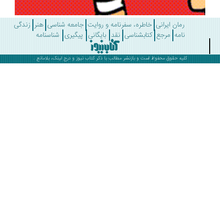
رمان ایرانی
خاطره، سفرنامه و روایت
جامعه شناسی
هنر
زندگی
نامه
مرجع
کتابشناسی
نقد
بایگانی
پیگیری
شناسنامه
کلیه حقوق محفوظ است و بازنشر مطالب با ذکر
کتاب نیوز
و درج لینک، بلامانع .