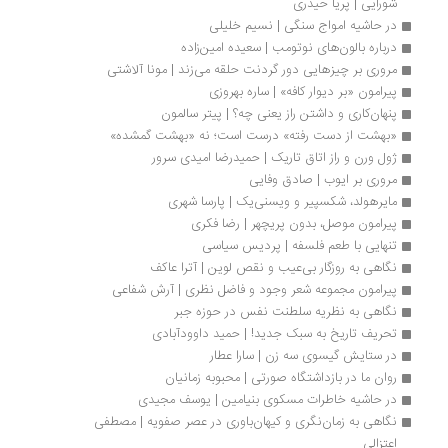
شورایی | پریا حیدری
در حاشیه امواج سنگی | نسیم خلیلی
درباره بالون‌های نوتومب | سعیده امین‌زاده
مروری بر چيزهايى دور گردنت حلقه مى‌زند | مونا آلاشتی
پیرامون «بر دیوار کافه» | ساره بهروزی
پنهان‌کاری و داشتن راز یعنی چه؟ | پیتر سالمون
«بهشت از دست رفته» درست است؛ نه «بهشت گمشده»
ژول ورن و راز اتاق تاریک | حمیدرضا امیدی سرور
مروری بر ایوب | صادق وفایی
مایرهولد، شکسپیر و ویسنی‌یک | پارسا شهری
پیرامون موصل، بدون پریچهر | رضا فکری
تنهایی با طعم فلسفه | پردیس سیاسی
نگاهی به روزگار بی‌عیب و نقص لوین | آترا عاکف
پیرامون مجموعه شعر وجود و فاضل نظری | آرش شفاعی
نگاهی به نظریه سلطنت نفس در حوزه جبر
تحریف تاریخ به سبک جدید! | حمید داوودآبادی 
در ستایش گیسوی سه زن | سارا عطار
روان ما در بازداشتگاه صورتی | محبوبه زمانیان
در حاشیه خاطرات مسکوی بنیامین | یوسف مجیدی
نگاهی به زمان‌نگری و کیهان‌باوری در عصر صفویه | مصطفی 
اعتزالی