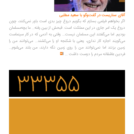
آقای سناریست در گفت‌وگو با سعید مطلبی
اگر بخواهم فیلمی بسازم که بگویم دروغ چیز بدی است باور نمی‌کنند، چون
دروغ یک امر جاری در این مملکت است. قبحش از بین رفته... ما بچه‌مسلمان
بودیم. اما می‌گفتند این مسلمان نیست... وقتی به آدمی که در کار سینماست
می‌گویند اجازه کار نداری، یعنی با شکنجه او را می‌کشند... می‌توانند من را
زمین بزنند اما نمی‌توانند من را روی زمین نگه دارند، من بلند می‌شوم...
فردین عاشقانه مردم را دوست داشت
...