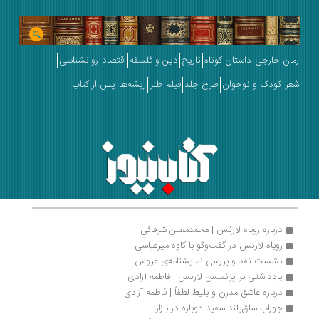
رمان خارجی
داستان کوتاه
تاریخ
دین و فلسفه
اقتصاد
روانشناسی
شعر
کودک و نوجوان
طرح جلد
فیلم
طنز
ریشه‌ها
پس از کتاب
درباره روباه لارنس | محمدمعین شرفائی
روباه لارنس در گفت‌وگو با کاوه میرعباسی 
نشست نقد و بررسی نمایشنامه‌ی عروس
یادداشتی بر پرنسس لارنس | فاطمه آزادی
درباره عاشق مدرن و بلیط لطفاً | فاطمه آزادی
جوراب ساق‌بلند سفید دوباره در بازار