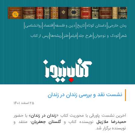
ان خارجی
داستان کوتاه
تاریخ
دین و فلسفه
اقتصاد
روانشناسی
ر
کودک و نوجوان
طرح جلد
فیلم
طنز
ریشه‌ها
پس از کتاب
نشست نقد و بررسی زندان در زندان
25 اسفند 1401
رین نشست پاورقی با محوریت کتاب «
زندان در زندان
» با حضور
یدرضا ملازینل
نویسنده کتاب و
گلستان جعفریان
؛ منتقد و
یسنده برگزار شد.