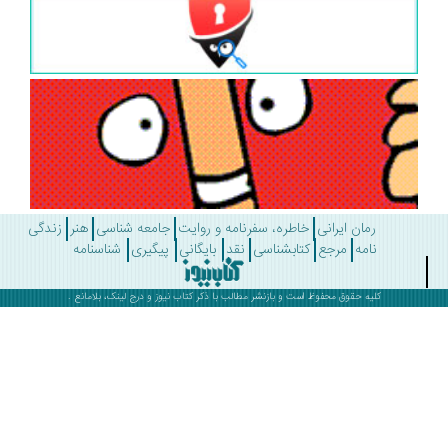
رمان ایرانی
خاطره، سفرنامه و روایت
جامعه شناسی
هنر
زندگی
نامه
مرجع
کتابشناسی
نقد
بایگانی
پیگیری
شناسنامه
کلیه حقوق محفوظ است و بازنشر مطالب با ذکر
کتاب نیوز
و درج لینک، بلامانع .