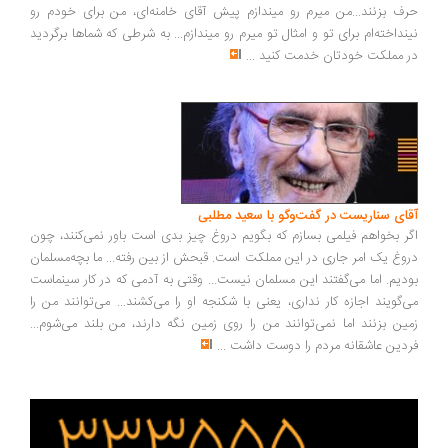
ف بزنند...من میرم رو میندازم پیش آقای خامنه‌ای، من برای خودم رو
نداخته‌ام برای تو و امثال تو میرم رو میندازم... به شرطی که شماها برگردید
 مملکت خودتان خدمت کنید
...
ای سناریست در گفت‌وگو با سعید مطلبی
ر بخواهم فیلمی بسازم که بگویم دروغ چیز بدی است باور نمی‌کنند، چون
وغ یک امر جاری در این مملکت است. قبحش از بین رفته... ما بچه‌مسلمان
دیم. اما می‌گفتند این مسلمان نیست... وقتی به آدمی که در کار سینماست
‌گویند اجازه کار نداری، یعنی با شکنجه او را می‌کشند... می‌توانند من را
ین بزنند اما نمی‌توانند من را روی زمین نگه دارند، من بلند می‌شوم...
دین عاشقانه مردم را دوست داشت
...