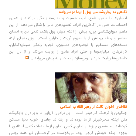
اهی به روان‌شناسی پول | ایما موسی‌زاده
سان‌ها با ترس، طمع، امید، حسرت و مقایسه زندگی می‌کنند و همین
ساسات، حتی در آگاه‌ترین افراد، تصمیم‌های مالی را شکل می‌دهد. از این
ظر، «روان‌شناسی پول» بیش از آنکه درباره پول باشد، کتابی درباره انسان
اصر و رابطه پرتنش او با مفهوم ثروت و دارایی است... اوزل به‌جای ارائه
خه‌های مستقیم یا توصیه‌های دستوری، تجربه زندگی سرمایه‌گذاران،
رآفرینان، میلیاردرها و حتی افراد عادی را روایت می‌کند و از دل این
ستان‌ها روایت خود را برمی‌سازد و بحث را به پیش می‌راند
...
اضای اخوان ثالث از رهبر انقلاب اسلامی
گیدن با فرهنگ کار عبثی است... این برادران آریایی ما و برادران وایکینگ،
ل اینکه سحرخیزتر از ما بوده‌اند و رفته‌اند جاهای خوب دنیا مسکن
ده‌اند... ما همین چیزها را نداریم. کسی نداریم از ما انتقاد بکند... استالین با
ود اینکه خودش گرجی بود، می‌خواست در گرجستان نیز همه روسی