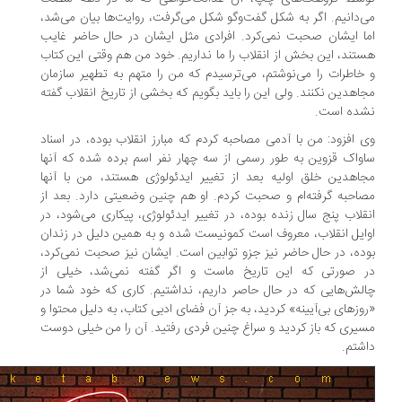
‌دانیم. اگر به شکل گفت‌وگو شکل می‌گرفت، روایت‌ها بیان می‌شد،
ا ایشان صحبت نمی‌کرد. افرادی مثل ایشان در حال حاضر غایب
تند، این بخش از انقلاب را ما نداریم. خود من هم وقتی این کتاب
خاطرات را می‌نوشتم، می‌ترسیدم که من را متهم به تطهیر سازمان
اهدین نکنند. ولی این را باید بگویم که بخشی از تاریخ انقلاب گفته
ده است.
 افزود: من با آدمی مصاحبه کردم که مبارز انقلاب بوده، در اسناد
واک قزوین به طور رسمی از سه چهار نفر اسم برده شده که آنها
اهدین خلق اولیه بعد از تغییر ایدئولوژی هستند، من با آنها
احبه گرفته‌ام و صحبت کردم. او هم چنین وضعیتی دارد. بعد از
قلاب پنج سال زنده بوده، در تغییر ایدئولوژی، پیکاری می‌شود، در
ایل انقلاب، معروف است کمونیست شده و به همین دلیل در زندان
ده، در حال حاضر نیز جزو توابین است. ایشان نیز صحبت نمی‌کرد،
 صورتی که این تاریخ ماست و اگر گفته نمی‌شد، خیلی از
لش‌هایی که در حال حاصر داریم، نداشتیم. کاری که خود شما در
وزهای بی‌آیینه» کردید، به جز آن فضای ادبی‌ کتاب، به دلیل محتوا و
یری که باز کردید و سراغ چنین فردی رفتید. آن را من خیلی دوست
شتم.