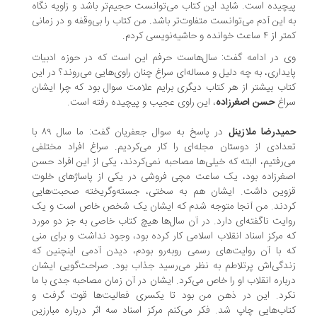
چیده است. شاید این کتاب می‌توانست حجیم‌تر باشد و زاویه نگاه
 این آدم می‌توانست متفاوت‌تر باشد. من کتاب را بی‌وقفه و در زمانی
ساعت خوانده و حاشیه‌نویسی کردم.
 در ادامه گفت: سال‌هاست حرفم این است که در حوزه ادبیات
یداری، به چه دلیل و مساله‌ای سراغ چنان راوی‌هایی می‌روند؟ در این
اب بیشتر از هر کتاب دیگری برایم علامت سوال بود که چرا ایشان
اغ
حسن اصغرزاده
، این راوی عجیب و پیچیده رفته است.
یدرضا ملازینل
در پاسخ به سوال جعفریان گفت: ما سال ۸۹ با
دادی از دوستان مجله‌ای را کار می‌کردیم. سراغ افراد مختلفی
‌رفتیم، البته که خیلی‌ها مصاحبه نمی‌کردند، یکی از این افراد حسن
غرزاده بود، یک ساعت مچی فروشی در یکی از پاساژهای خلوت
وین داشت. ایشان هم به سختی، جسته‌وگریخته صحبت‌هایی
دند. من آنجا متوجه شدم که ایشان یک شخص خاص است و یک
ایت ناگفته‌ای دارد. در آن سال‌ها هیچ کتاب خاصی به جز دو مورد
 مرکز اسناد انقلاب اسلامی کار کرده بود، وجود نداشت و برای منی
 با آن روایت‌های رسمی روبه‌رو بودم، دیدن آدمی اینچنین که
دگی‌اش پرتلاطم به نظر می‌رسید جذاب بود. صراحت‌گویی ایشان
باره انقلاب او را خاص می‌کرد. ایشان در آن زمان مصاحبه جدی با ما
رد. این در ذهن من بود تا یکسری فعالیت‌ها قوت گرفت و
اب‌هایی چاپ شد. فکر می‌کنم مرکز اسناد سه اثر درباره مبارزین