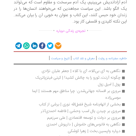
م آزاداندیش می‌بینیم، یک آدم سرسخت و مقاوم است که می‌تواند
 الگو باشد. این سیاست مجاهدین که می‌خواهند انسان‌ها را در
دان خود حبس کنند، این کتاب و عنوان به خوبی آن را بیان می‌کند.
ن نکته کلیدی و فلسفی کار بود.
.
.
...............
..............
تجربه‌ی زندگی دوباره
|
|
|
ره، سفرنامه‌ و روایت
معرفی و نقد کتاب
تاریخ و سیاست
نگاهی به آی بی‌کلاه، ‌آی با کلاه | جعفر علیان نژادی
چگونه آرنت، ثورو را به چالش کشید! | کیتی فیتزپاتریک
پول | امیل زول
مروری بر افسانه جهانی‌شدن: چرا مناطق مهم هستند | ایما 
موسی‌زاده
بخشی از اتهام‌نامه شیخ فضل‌الله نوری | برشی از کتاب
مروری بر چیدن یال اسب وحشی | فاطمه احمدی‌آذر
مروری بر دولت و توسعه اقتصادی | علی سرزعیم
نگاهی به فانوس‌های خاموش | داریوش احمدی
درباره واپسین بخت | زهرا کوشکی