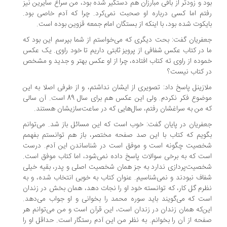
د و زودتر از باقی مبارزان هم دستگیر شده بود، من سراغ سایرین نیز
تم اما کسی درباره او صحبت نمی‌کرد. چرا که آدم خاصی بود.
یکوت شده بود، با اینکه از بستگان امام جمعه قزوین بوده است.
فریان گفت: بحت دیگری که می‌خواستم از شما بپرسم این بود که
 در کتاب عکس شفافی از پرویز ثابتی داریم تا خود راوی. یک عکس
وده از راوی ته کتاب افتاده، چرا از او عکس بهتر و جدید و مشخص
 کتاب نیست؟
ازینل‌ پاسخ داد: تصویری از ایشان نداشتم، و از طرفی اصلا به این
موضوع فکر نکردم. ولی این عکس هم برای سال 89 است. آن سالی
 من به سراغشان رفتم، سال‌هایی که در ساعت‌سازیشان هستند.
فریان در پایان گفت: خوب است که این مسائل باز شد. می‌توانم
ویم که کتاب با این صد صفحه مختصر، باز هم توانستم بفهمم
صیت چگونه است و موفق است در شناساندن این آدم. درست
ت که به برخی سوالات پاسخ داده نمی‌شود، اما کتاب موفق است.
صیت‌پردازی ندارد به جز همان شخصیت اصلی و پدر، بقیه خیلی
اف نبودند و نمی‌شناسیم. عنوان کتاب به خوبی انتخاب شده، و به
رم گل کار، که توانسته خود او را نجات دهد، همان بخش در زندان
ت که می‌گویند باید سوره محمد را بخوانی و او جواب می‌دهد.
ن‌که همان زندان در زندان است، این قرآن است و من می‌توانم هر
حه از آن را بخوانم. به نظر من این آدم رستگار است. حداقل او را