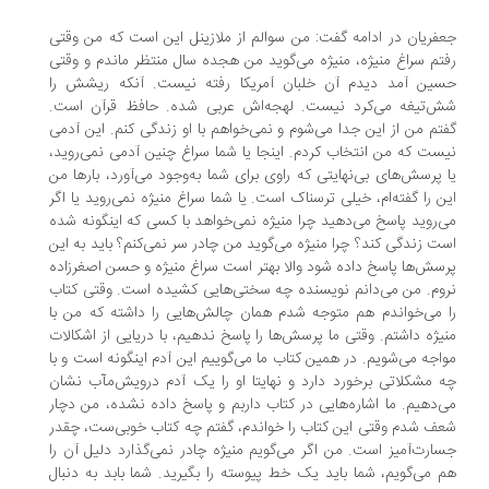
فریان در ادامه گفت: من سوالم از ملازینل این است که من وقتی
تم سراغ منیژه، منیژه می‌گوید من هجده سال منتظر ماندم و وقتی
ین آمد دیدم آن خلبان آمریکا رفته نیست. آنکه ريشش را
‌تیغه می‌کرد نیست. لهجه‌اش عربی شده. حافظ قرآن است.
تم من از این جدا می‌شوم و نمی‌خواهم با او زندگی کنم. این آدمی
ست که من انتخاب کردم. اینجا یا شما سراغ چنین آدمی نمی‌روید،
 پرسش‌های بی‌نهایتی که راوی برای شما به‌وجود می‌آورد، بارها من
ن را گفته‌ام، خیلی ترسناک است. یا شما سراغ منیژه نمی‌روید یا اگر
‌روید پاسخ می‌دهید چرا منیژه نمی‌خواهد با کسی که اینگونه شده
ت زندگی کند؟ چرا منیژه می‌گوید من چادر سر نمی‌کنم؟ باید به این
سش‌ها پاسخ داده شود والا بهتر است سراغ منیژه و حسن اصغرزاده
وم. من می‌دانم نویسنده چه سختی‌هایی کشیده است. وقتی کتاب
 می‌خواندم هم متوجه شدم همان چالش‌هایی را داشته که من با
یژه داشتم. وقتی ما پرسش‌ها را پاسخ ندهیم، با دریایی از اشکالات
اجه می‌شویم. در همین کتاب ما می‌گوییم این آدم اینگونه است و با
 مشکلاتی برخورد دارد و نهایتا او را یک آدم درویش‌مآب نشان
‌دهیم. ما اشاره‌هایی در کتاب داربم و پاسخ داده نشده، من دچار
ف شدم وقتی این کتاب را خواندم، گفتم چه کتاب خوبی‌ست، چقدر
ارت‌آمیز است. من اگر می‌گویم منیژه چادر نمی‌گذارد دلیل آن را
 می‌گویم، شما باید یک خط پیوسته را بگیرید. شما بابد به دنبال