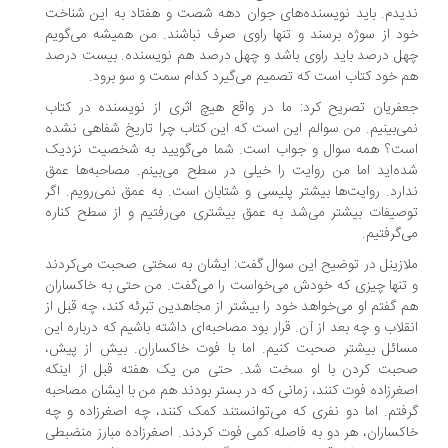
یدم. باید نویسنده‌های جوان دهه شصت و هفتاد به این شناخت
د از سوژه برسند و تنها راوی صرف نباشند. من همیشه می‌گویم
ل درصد باید راوی باشد و چهل درصد هم نویسنده. بیست درصد
 خود کتاب است که تصمیم می‌گیرد کدام سمت و سو برود.
فریان تصریح کرد: ما در واقع هیچ اثری از نویسنده در کتاب
ی‌بینیم. من سوالم این است که این کتاب چرا تاریخ شفاهی نشده
ت؟ همه‌ سوال و جواب است. شما می‌گویید به شخصیت نزدیک
ه‌اید اما من روایت را خیلی در سطح می‌بینم. مصاحبه‌ها عمق
ارد. روایت‌ها بیشتر پلیسی و شتابان است. به عمق نمی‌رویم. اگر
صیفات بیشتر می‌شد به عمق بیشتری می‌رفتیم و از سطح کناره
‌گرفتیم.
ازینل در توضیح این سوال گفت: ایشان به سختی صحبت می‌کردند
تنها چیزی که خودش می‌خواست را می‌گفت. من حتی به خاکساران
 گفتم او می‌خواهد خود را بیشتر از مجاهدین تبرئه کند، چه قبل از
قلاب و چه بعد از آن. قرار بود مصاحبه‌ای داشته باشیم که درباره این
ائل بیشتر صحبت کنیم. اما با فوت خاکساران. بیش از پیش،
بت کردن با او سخت شد. حتی من یک هفته قبل از اینکه
غرزاده فوت کنند، زمانی که در بستر بودند هم من با ایشان مصاحبه
فتم. اما دو نفری که می‌توانستند کمک کنند، چه اصغرزاده و چه
کساران، هر دو به فاصله کمی فوت کردند. اصغرزاده مبارز منضبطی