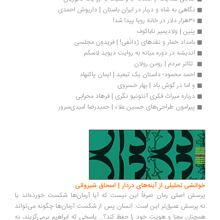
نگاهی به شاه و دربار در ایران باستان | داریوش احمدی
۳۰هزار دلار در خانه رویا پیدا شد!
پنین | ولادیمیر ناباکوف
بامداد خمار و نقدهای ژدانُفی! | فریدون مجلسی
اندیشه در دوره میانه به روایت دیوید لاسکم
 تئاتر مردم | رومن رولان 
احمد محمود؛ داستان یک تبعید | ایمان پاکنهاد
و اما در گوش باد | بهار خسروی
درباره میراث فکری آنتونیو نگری | فرهاد محرابی
پیرامون طراحی‌های حسین علاء | حمیدرضا امیدی‌سرور
انشی تحلیلی از آینه‌های دردار | اسحاق شیروانی
سش اصلی رمان صرفاً این نیست که آیا آرمان‌ها شکست خورده‌اند یا
.پرسش عمیق‌تر این است: انسان پس از شکست آرمان‌ها چگونه می‌تواند
چنان معنا و هویت خود را حفظ کند؟... پاسخی که ابراهیم برمی‌گزیند، نه