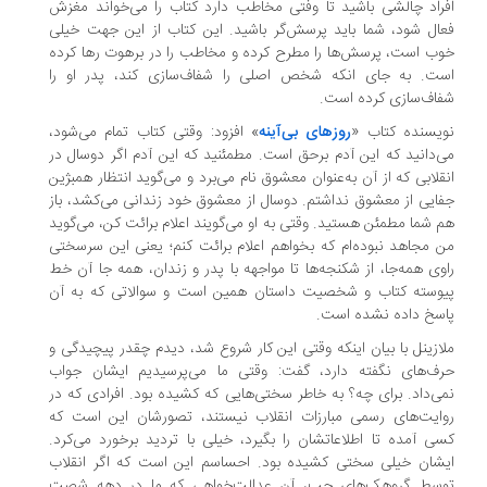
راد چالشی باشید تا وفتی مخاطب دارد کتاب را می‌خواند مغزش
ال شود، شما باید پرسش‌گر باشید. این کتاب از این جهت خیلی
ب است، پرسش‌ها را مطرح کرده و مخاطب را در برهوت رها کرده
ت. به جای انکه شخص اصلی را شفاف‌سازی کند، پدر او را
اف‌سازی کرده است.
یسنده کتاب «
روزهای بی‌آینه
» افزود: وقتی کتاب تمام می‌شود،
‌دانید که این آدم برحق است. مطمئنید که این آدم اگر دوسال در
قلابی که از آن به‌عنوان معشوق نام می‌برد و می‌گوید انتظار همبژین
ایی از معشوق نداشتم. دوسال از معشوق خود زندانی‌ می‌کشد، باز
 شما مطمئن هستید. وقتی به او می‌گویند اعلام برائت کن، می‌گوید
 مجاهد نبوده‌ام که بخواهم اعلام برائت کنم؛ یعنی‌ این سرسختی
وی همه‌جا، از شکنجه‌ها تا مواجهه با پدر و زندان، همه جا آن خط
وسته کتاب و شخصیت داستان همین است و سوالاتی که به آن
سخ داده نشده است.
ازینل با بیان اینکه وقتی این کار شروع شد، دیدم چقدر پیچیدگی و
ف‌های نگفته دارد، گفت: وقتی ما می‌پرسیدیم ایشان جواب
ی‌داد. برای چه؟ به خاطر سختی‌هایی که کشیده بود. افرادی که در
ایت‌های رسمی مبارزات انقلاب نیستند، تصورشان این است که
ی آمده تا اطلاعاتشان را بگیرد، خیلی با تردید برخورد می‌کرد.
شان خیلی سختی کشیده بود. احساسم این است که اگر انقلاب
سط گروهک‌های چپ، آن عدالت‌خواهی که ما در دهه شصت