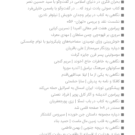
بحران فکری در دنیای اسلامی در گفت‌وگو با سید حسین نصر
کتاب صوتی یادت نرود که… در گفت‌وگو با یاسمن خلیلی‌فرد
نگاهی به کتاب در برابر وجدان خویش | نیلوفر نادری
نشست نقد و بررسی «تهران- 56»
پیرامون هفت قمر معالی آلمیدا | نسرین کیایی
مروری بر قهوه‌چی چمن سلطان | مهدی معرف
خوش‌بینی ورای نومیدی: مصاحبه‌های پلیکرونیو با نوام چامسکی
درباره روزنگار میرممتاز | علی باقریان
موسولینی پسر قرن جایزه گرفت
نگاهی به خاطرات حاج آخوند | مریم گنجی
سکوتهای سرهنگ برامبل | آندره موروا
نگاهی به یکی از ما | لیلا عبداللهی‌اقدم
کافکا و نامه به پدرش | سارا حشمتی
پیشگویی تورات: ایران امسال به اسرائیل حمله می‌کند
پیرامون اندیشه و آثار کارل پوپر | فرزاد نعمتی
نگاهی به کتاب در باب تسلّا | زری پورجعفریان
سمندر در 108 صفحه قلمی شد
درباره مجموعه داستان جن خورده | سیروس کشتکار
نگاهی به قلب زمین مال ماست | حمید بناء
نگاهی به دریچه جنوبی | بهمن فاطمی
صادق هدایت از افسانه تا واقعیت به روایت کاتوزیان