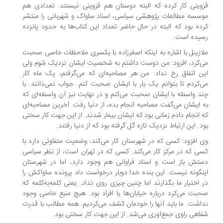
وینی کار کرده که البته دوستان هم قزوینی نیستند. تعدادی هم
سسه مطالعات پژوهشی سیاسی، اسناد ساواک و شهربانی را منتشر
ده بود که البته در حال حاضر تعداد این کتاب‌ها به حدود پانزده
یده است.
ازینل با اشاره به اینکه اصغرزاده با یکسری ملاحظات خاصی صحبت
‌کرد، افزود: من دوست داشتم به شخصیت ایشان نزدیک شوم ولی
ن اتفاق رخ نداد. من هر مصاحبه‌ای که می‌گرفتم، یک ماه کار
‌کردم تا بتوانم یک بار با ایشان صحبت کنم. جواب نمی‌دانند. با
د واسطه با ایشان صحبت می‌کنم و در نهایت نیز آن واسطه‌ای که
 ایشان می‌گفت مصاحبه انجام بده، از دنیا رفت. آخرین مصاحبه‌ای
 انجام دادم زمانی بود که ایشان بیمار شدند. از این جهت کار سختی
د. این ارتباط نزدیک تازه گل گرفته بود که از دنیا رفتند.
 افزود: کسی که در شهرستان کار می‌کند، وضعیت متفاوتی دارد با
ی که در مرکز کار می‌کند. کسی که در تهران است، از نظر سیاسی
تش باز است و اسناد فراوانی هم وجود دارد، اما در شهرستان
نگونه نیست. این بنده خدا دوبار درخواست داد پرونده ساواکش را
 اختیار ما بگذارند اما چنین چیزی روی نداد. یعنی کلمه‌‌به‌کلمه‌ که
بت می‌کرد درباره خیابان‌ها يا افراد بود. هیچ منبع خاصی وجود
اشت. ما باید آنها را خودمان کشف می‌کردیم. همه مطالب با قدرت
اهی راوی جمع‌آوری می‌شد. از این جهت کار سختی بود.