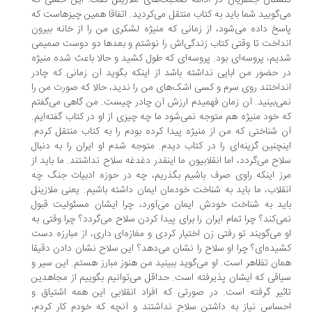
ستان جعفریان در ادامه صحبت‌های ملازینل گفت: این حسی که
‌گویید شما باید به کتاب منتقل می‌کردید. اتفاقا همین چيزهاست که
سخ داده می‌شود، از زمانی که منیژه لشکری من را از خانه بیرون
داخت تا وقتی کتاب زندگی‌اش را نوشتم و بعدها دو دوست صمیمی
یم، پروسه‌ای بود. پروسه‌ای که طول کشید و حالا باعث شده منیژه
 حضور من ابایی نداشته باشد از اینکه بگوید آن زمانی که چادر
داختند روی سرم و کسی اشک‌های من را ندید، حالا که صورت من را
ی‌بینید. آن زمان فهمیدم ارزش آن چادر چیست. من گاهی می‌گفتم
 خود منیژه هم متوجه نمی‌شود ما چه چیزی از او در کتاب گفته‌ایم.
 شناختی که من از منیژه پیدا کرده بودم را به کتاب منتقل کردم.
نچنین گزینه‌ای را در کتاب دیدم. متوجه شدم او ایران را به دنبال
اح می‌گردد، اما انقلابیون ما اینقدر دغدغه سلاح نداشتند. ما باید از
ز اینکه راوی صرف باشیم بگذریم، چه در حوزه ادبیات جنگ چه
قلاب، ما باید به شناخت خودمان ایمان داشته باشیم. یعنی ملازینل
ید به شناخت خودش ایمان می‌آورد، چرا ایشان مسئولیت قبول
ی‌کند؟ چرا تمام ایران را برای پیدا کردن سلاح می‌گردد؟ چرا وقتی به
 می‌گویند تو رفتی زن اختیار کردی و مغازه‌ای داری، از مبارزه دست
یده‌ای؟ چرا او سلاح را نشان می‌دهد؟ این سلاح نشان دادن دقیقا
ان تظاهر است. او می‌گوید ببینید من هنوز مبارز هستم. این سیر و
اقی که ایشان پذیرفته است. حداقل می‌توانیم بگوییم از مجاهدین
ثیر گرفته است. در صورتی که افراد انقلابی این همه اشتیاق و
ساس نیاز به داشتن سلاح نداشتند و آنچه که خودم کار کردم،