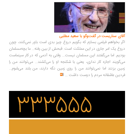
آقای سناریست در گفت‌وگو با سعید مطلبی
اگر بخواهم فیلمی بسازم که بگویم دروغ چیز بدی است باور نمی‌کنند، چون
دروغ یک امر جاری در این مملکت است. قبحش از بین رفته... ما بچه‌مسلمان
بودیم. اما می‌گفتند این مسلمان نیست... وقتی به آدمی که در کار سینماست
می‌گویند اجازه کار نداری، یعنی با شکنجه او را می‌کشند... می‌توانند من را
زمین بزنند اما نمی‌توانند من را روی زمین نگه دارند، من بلند می‌شوم...
فردین عاشقانه مردم را دوست داشت
...