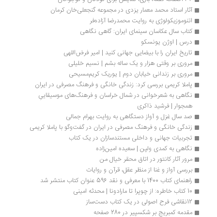
آثار استاد محمد معمار یزدی در مجموعه گنجعلی‌خان کرمان
اتنوموزیکولوژی به روایت محمدرضا آزاده‌فر 
کتاب سال عکاسان سینمای ایران: گاهی نگاهی
درس | اوژن یونسکو
تاریخ ایران را با بیضایی جهانی کنید | امیر فرض‌اللهی
مروری بر وقتی هزار و یک ساله بشم | نسیم خلیلی
مروری بر زندانی خیابان دوم | یوریک کریم‌مسیحی
پاملا کریمی بررسی کرد: زندگی خانگی و فرهنگ مصرفی در ایران
نگاهی به شعرخوانی در شمال خراسان و فرهنگ‌های موسیقاییِ 
همجوار | فرشید ذاکری
صد سال غزل و آواز دستگاهی به روایت بهرام جمالی
زندگی خانگی و فرهنگ مصرفی در ایران در گفت‌وگو با پاملا کریمی
تجربیات جهانی و داخلی مستندسازان در یک کتاب
نگاهی به کمدی ولپن | سعیده امین‌زاده
مرور آثار کانتور در اتاق محقر خیال من
بررسی آواز و غنا از منظر عقل، قرآن و روایات
راهنمای کتاب 1400 با معرفی و نقد 596 عنوان کتاب منتشر شد
10 کتاب خاطره: از چوپرا تا مارادونا | محدثه امینی
12نقاشی فرح اصولی در یک کتاب دست‌ساز
مقدمه کمبریج بر شکسپیر در 280 صفحه