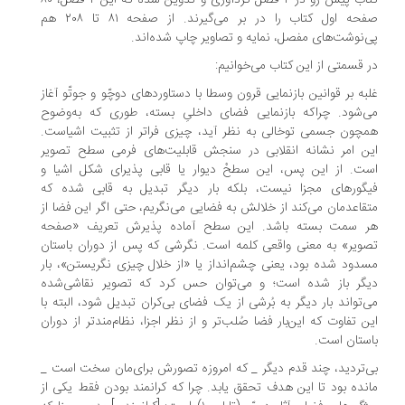
کتاب پیش رو در ۴ فصل گردآوری و تدوین شده که این ۴ فصل، ۸۰
صفحه اول کتاب را در بر می‌گیرند. از صفحه ۸۱ تا ۲۰۸ هم
پی‌نوشت‌های مفصل، نمایه و تصاویر چاپ شده‌اند.
در قسمتی از این کتاب می‌خوانیم:
غلبه بر قوانین بازنمایی قرون وسطا با دستاوردهای دوچّو و جوتّو آغاز
می‌شود. چراکه بازنمایی فضای داخلیِ بسته، طوری که به‌وضوح
همچون جسمی توخالی به نظر آید، چیزی فراتر از تثبیت اشیاست.
این امر نشانه انقلابی در سنجش قابلیت‌های فرمی سطح تصویر
است. از این پس، این سطحْ دیوار یا قابی پذیرای شکل اشیا و
فیگورهای مجزا نیست، بلکه بار دیگر تبدیل به قابی شده که
متقاعدمان می‌کند از خلالش به فضایی می‌نگریم، حتی اگر این فضا از
هر سمت بسته باشد. این سطح آماده پذیرش تعریف «صفحه
تصویر» به معنی واقعی کلمه است. نگرشی که پس از دوران باستان
مسدود شده بود، یعنی چشم‌انداز یا «از خلال چیزی نگریستن»، بار
دیگر باز شده است؛ و می‌توان حس کرد که تصویر نقاشی‌شده
می‌تواند بار دیگر به بُرشی از یک فضای بی‌کران تبدیل شود، البته با
این تفاوت که این‌بار فضا صُلب‌تر و از نظر اجزا، نظام‌مندتر از دوران
باستان است.
بی‌تردید، چند قدم دیگر _ که امروزه تصورش برای‌مان سخت است _
مانده بود تا این هدف تحقق یابد. چرا که کرانمند بودن فقط یکی از