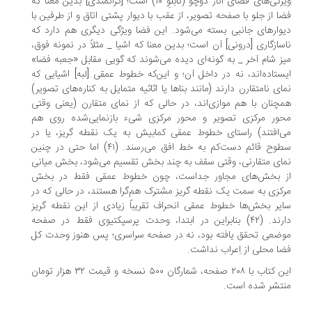
ویژگی‌های فضای آثار دوچّو (تابلوِ ۱۰) است؛ [کرانمندی] بدین معنا که
فضا از جلو با صفحه تصویر، از عقب با دیوار پشتی اتاق و از طرفین با
دیوارهای جانبی بسته می‌شود. این فضا ویژگی دیگری هم دارد که
ناسازگاری [درونی] آن است؛ بدین معنا که اشیا _ مثلاً در نمونه فوق،
میز شام آخر _ به گونه‌ای دیده می‌شوند که گویی مقابل «جعبه فضا»
ایستاده‌اند، نه در داخل آن؛ و این‌که خطوط عمقی [لبه] اشیایی که
نمای نامتقارن دارند (مانند بناها یا اثاثیه متمایل به کناره‌های تصویر)
همچنان با هم موازی‌اند، در حالی که از نمای متقارن (یعنی وقتی
محور مرکزی تصویر و محور مرکزی شیء بازنمایی‌شده روی هم
می‌افتند) راستای خطوط عمقی کمابیش به یک نقطه گریز، یا در
سطوح قائم دست‌کم به خط افق می‌رسند. (۴۱) اما حتی در چنین
نمای متقارنی، وقتی سقف به چند بخش تقسیم می‌شود، بخش میانی
از بخش‌های مجاور جداست، چون خطوط عمقی فقط در بخش
مرکزی به سمت یک نقطه گریز مشترک هم‌گرا هستند، در حالی که در
سایر بخش‌ها خطوط عمقی انحراف تقریباً زیادی از این نقطه گریز
دارند. (۴۲) بنابراین در ابتدا، وحدت پرسپکتیوی فقط در صفحه
موضعی تحقق یافته بود، نه در صفحه سراسری؛ پس هنوز وحدت کل
فضا محلی از اِعراب نداشت.
این کتاب با ۲۰۸ صفحه، شمارگان ۵۰۰ نسخه و قیمت ۳۲ هزار تومان
منتشر شده است.