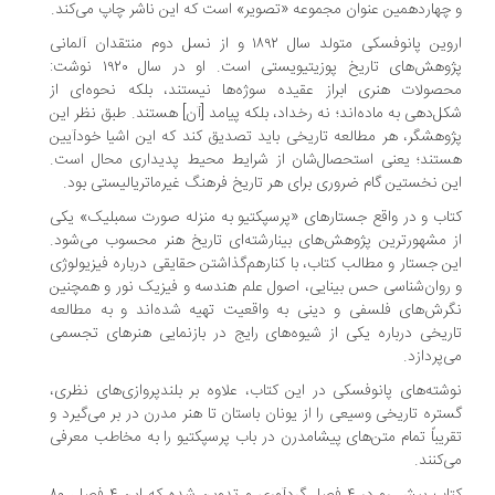
و چهاردهمین عنوان مجموعه «تصویر» است که این ناشر چاپ می‌کند.
اروین پانوفسکی متولد سال ۱۸۹۲ و از نسل دوم منتقدان آلمانی
پژوهش‌های تاریخ پوزیتیویستی است. او در سال ۱۹۲۰ نوشت:
محصولات هنری ابراز عقیده سوژه‌ها نیستند، بلکه نحوه‌ای از
شکل‌دهی به ماده‌اند؛ نه رخداد، بلکه پیامد [آن] هستند. طبق نظر این
پژوهشگر، هر مطالعه تاریخی باید تصدیق کند که این اشیا خودآیین
هستند؛ یعنی استحصال‌شان از شرایط محیط پدیداری محال است.
این نخستین گام ضروری برای هر تاریخ فرهنگ غیرماتریالیستی بود.
کتاب و در واقع جستارهای «پرسپکتیو به منزله صورت سمبلیک» یکی
از مشهورترین پژوهش‌های بینارشته‌ای تاریخ هنر محسوب می‌شود.
این جستار و مطالب کتاب، با کنارهم‌گذاشتن حقایقی درباره فیزیولوژی
و روان‌شناسی حس بینایی، اصول علم هندسه و فیزیک نور و همچنین
نگرش‌های فلسفی و دینی به واقعیت تهیه شده‌اند و به مطالعه
تاریخی درباره یکی از شیوه‌های رایج در بازنمایی هنرهای تجسمی
می‌پردازد.
نوشته‌های پانوفسکی در این کتاب، علاوه بر بلندپروازی‌های نظری،
گستره تاریخی وسیعی را از یونان باستان تا هنر مدرن در بر می‌گیرد و
تقریباً تمام متن‌های پیشامدرن در باب پرسپکتیو را به مخاطب معرفی
می‌کنند.