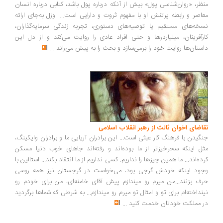
منظر، «روان‌شناسی پول» بیش از آنکه درباره پول باشد، کتابی درباره انسان
معاصر و رابطه پرتنش او با مفهوم ثروت و دارایی است... اوزل به‌جای ارائه
نسخه‌های مستقیم یا توصیه‌های دستوری، تجربه زندگی سرمایه‌گذاران،
کارآفرینان، میلیاردرها و حتی افراد عادی را روایت می‌کند و از دل این
داستان‌ها روایت خود را برمی‌سازد و بحث را به پیش می‌راند
...
تقاضای اخوان ثالث از رهبر انقلاب اسلامی
جنگیدن با فرهنگ کار عبثی است... این برادران آریایی ما و برادران وایکینگ،
مثل اینکه سحرخیزتر از ما بوده‌اند و رفته‌اند جاهای خوب دنیا مسکن
کرده‌اند... ما همین چیزها را نداریم. کسی نداریم از ما انتقاد بکند... استالین با
وجود اینکه خودش گرجی بود، می‌خواست در گرجستان نیز همه روسی
حرف بزنند...من میرم رو میندازم پیش آقای خامنه‌ای، من برای خودم رو
نینداخته‌ام برای تو و امثال تو میرم رو میندازم... به شرطی که شماها برگردید
در مملکت خودتان خدمت کنید
...