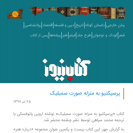
رمان خارجی
داستان کوتاه
تاریخ
دین و فلسفه
اقتصاد
روانشناسی
شعر
کودک و نوجوان
طرح جلد
فیلم
طنز
ریشه‌ها
پس از کتاب
پرسپکتیو به منزله صورت سمبلیک
25 تیر 1398
کتاب «پرسپکتیو به منزله صورت سمبلیک» نوشته اروین پانوفسکی با
ترجمه محمد سپاهی توسط نشر چشمه منتشر شد.
به گزارش مهر، این کتاب بیست و یکمین عنوان مجموعه «درباره هنر»