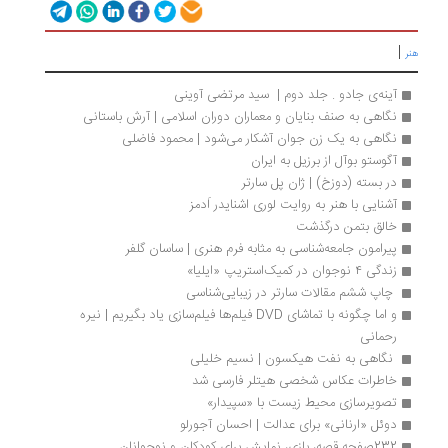
|
هنر
آینه‌ی جادو . جلد دوم |  سید مرتضی آوینی
نگاهی به صنف بنایان و معماران دوران اسلامی | آرش باستانی
نگاهی به یک زن جوان آشکار می‌شود | محمود فاضلی
آگوستو بوآل از برزیل به ایران
در بسته (دوزخ) | ژان پل سارتر
آشنایی با هنر به روایت لوری اشنایدر اَدمز
خالق بتمن درگذشت
پیرامون جامعه‌شناسی به مثابه فرم هنری | ساسان گلفر
زندگی ۴ نوجوان در کمیک‌استریپ «ایلیا»
 چاپ ششم مقالات سارتر در زیبایی‌شناسی 
و اما چگونه با تماشای DVD فيلم‌ها فيلم‌سازی ياد بگيريم | نیره 
رحمانی
 نگاهی به نفت هیکسون | نسیم خلیلی
خاطرات عکاس شخصی هیتلر فارسی شد
تصویرسازی محیط زیست با «سپیدار»
دوئل «ارنانی» برای عدالت | احسان آجورلو
232صفحه قصه، بازی، نمایش برای کودکان و نوجوانان