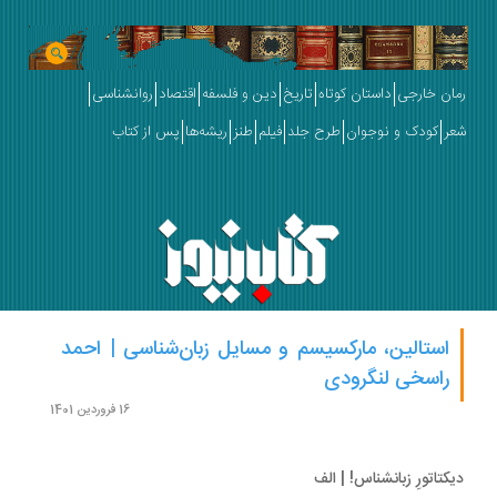
ان خارجی
داستان کوتاه
تاریخ
دین و فلسفه
اقتصاد
روانشناسی
ر
کودک و نوجوان
طرح جلد
فیلم
طنز
ریشه‌ها
پس از کتاب
استالین، مارکسیسم و مسایل زبان‌شناسی | احمد
راسخی لنگرودی
16 فروردین 1401
کتاتورِ زبانشناس! ‌| الف