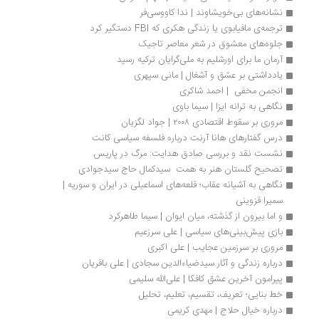
نشانه‌های بی‌خویشاوند | ندا کاووسی‌فر
ترجمه‌‎ی مافیابوی یا زندگی هکری که FBI دستگیر کرد
جلوه‌های معشوق در شعر معاصر تاجیک
آرمان ما برای اورشلیم به ملی‌گرایان ترکیه رسید
یادداشتی بر عشق و آشغال | مانی سپهری
انجمن مخفی  | احمد شاکری
نگاهی به ترانه ایزا | سیما باوی
مروری بر سقوط اقتصادی ‎۲۰۰۸ | جواد لگزیان
درس گفتارهای هانا آرنت درباره فلسفه سیاسی کانت
نشست نقد و بررسی صادق هدایت: مرگ در پاریس
تصحیح گلستان هنر به همت  سیدکمال حاج سیدجوادی
نگاهی به آشیانه عقاب؛ قلعه‌های اسماعیلی در ایران و سوریه | 
سمیرا قزوینی
و اما بیرون از گذشته، میان ایوان | سیما طاهرکرد
بازی پیش‌بینی‌های سیاسی | علی سرزعیم
مروری بر سرزمین عجایب | علی اكبری
درباره زندگی و آثار سیدضیاءالدین سجادی | علی باقریان
پیرامون آخرین عشق کافکا | علی‌الله سلیمی
خط بنایی؛ تعریف، تقسیم، تعلیم، تحلیل
درباره خیال حلاج | مهدی کریمی