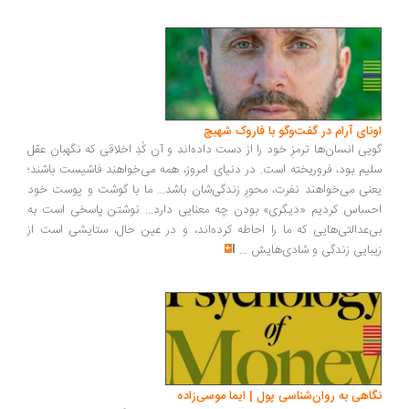
ونای آرام در گفت‌وگو با فاروک شهیچ
یی انسان‌ها ترمزِ خود را از دست داده‌اند و آن کُدِ اخلاقی که نگهبان عقل
یم بود، فروریخته است. در دنیای امروز، همه می‌خواهند فاشیست باشند؛
نی می‌خواهند نفرت، محورِ زندگی‌شان باشد... ما با گوشت و پوست خود
ساس کردیم «دیگری» بودن چه معنایی دارد... نوشتن پاسخی است به
‌عدالتی‌هایی که ما را احاطه کرده‌اند، و در عین حال، ستایشی است از
بایی زندگی و شادی‌هایش
...
اهی به روان‌شناسی پول | ایما موسی‌زاده