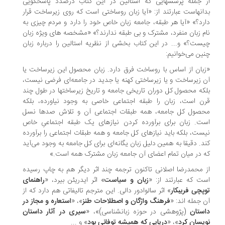
 جمله پرسشهایی که استالین در این کتاب درصدد پاسخگویی
انهاست عبارتند از: «آیا زبان روساختی است که روی زیرساخت قرار
رد؟» «آیا هر طبقه، جامعه زبان خاص خود را دارد و مردم چیزی به
م زبان منفرد، مشترک و بی طبقه ندارند؟» «مشخصه های ویژه زبان
ست؟» و... در این کتاب بخشی از نظریه استالین را درباره زبان
ین می‌خوانیم:
بان از اساس با روساخت فرق دارد. زبان محصول این زیرساخت یا
 زیرساخت و یا زیرساختی کهنه یا جدید در جامعه‌ای فرضی نیست،
که محصول کل دوران تاریخی جامعه و تاریخ زیرساختها در طول چند
ن است، زبان را طبقه اجتماعی خاصی به وجود نیاورده، بلکه
صول کل جامعه، همه طبقات اجتماعی آن و تلاش صدها نسل
ت. زبان برای برآورده کردن نیازهای یک طبقه اجتماعیِ خاص
ست، بلکه باید نیازهای کل جامعه و همه طبقات اجتماعی را برآورده
د. دقیقا به همین دلیل زبان یگانه‌ای برای کل جامعه به وجود می‌آید
 در میان تمام اعضای آن جامعه زبان مشترک همه است.»
 محمدرضا اصلانی تاکنون ترجمه چند اثر دیگر هم به چاپ رسیده
ت که عبارتند از: «
زبان و سیاست
» اثر ایدریئن بیرد، «
راهنمای
پچی فریبکار
» اثر سالوادور دالی. این مترجم تالیفاتی هم دارد که از
 جمله اند: «
فرهنگ واژگان و اصطلاحات طنز
»، «
استعاره و مجاز در
ستان
(پژوهشی در حوزه زبانشناسی)»، «
سیری در آثار داستان
یسان کرد
»، «
دریایی که همیشه توفانی بود
» و ...