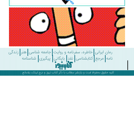
رمان ایرانی
خاطره، سفرنامه و روایت
جامعه شناسی
هنر
زندگی
نامه
مرجع
کتابشناسی
نقد
بایگانی
پیگیری
شناسنامه
کلیه حقوق محفوظ است و بازنشر مطالب با ذکر
کتاب نیوز
و درج لینک، بلامانع .