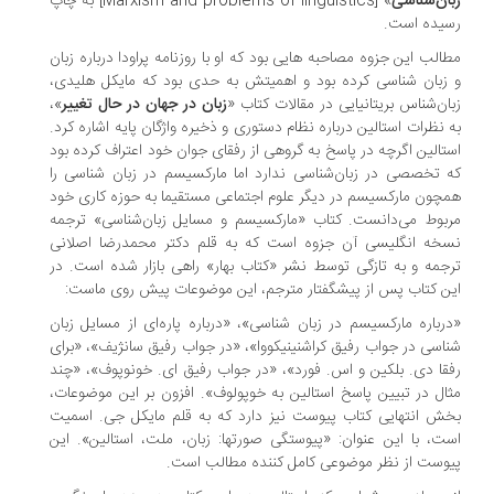
ان‌شناسی
» [Marxism and problems of linguistics] به چاپ
یده است.
الب این جزوه مصاحبه هایی بود که او با روزنامه پراودا درباره زبان
زبان شناسی کرده بود و اهمیتش به حدی بود که مایکل هلیدی،
ان‌شناس بریتانیایی در مقالات کتاب «
زبان در جهان در حال تغییر
»،
 نظرات استالین درباره نظام دستوری و ذخیره واژگان پایه اشاره کرد.
تالین اگرچه در پاسخ به گروهی از رفقای جوان خود اعتراف کرده بود
 تخصصی در زبان‌شناسی ندارد اما مارکسیسم در زبان شناسی را
چون مارکسیسم در دیگر علوم اجتماعی مستقیما به حوزه کاری خود
بوط می‌دانست. کتاب «مارکسیسم و مسایل زبان‌شناسی» ترجمه
خه انگلیسی آن جزوه است که به قلم دکتر محمدرضا اصلانی
جمه و به تازگی توسط نشر «کتاب بهار» راهی بازار شده است. در
ن کتاب پس از پیشگفتار مترجم، این موضوعات پیش روی ماست:
رباره مارکسیسم در زبان شناسی»، «درباره پاره‌ای از مسایل زبان
اسی در جواب رفیق کراشنینیکووا»، «در جواب رفیق سانژیف»، «برای
قا دی. بلکین و اس. فورد»، «در جواب رفیق ای. خونوپوف»، «چند
ال در تبیین پاسخ استالین به خوپولوف». افزون بر این موضوعات،
ش انتهایی کتاب پیوست نیز دارد که به قلم مایکل جی. اسمیت
ت، با این عنوان: «پیوستگی صورتها: زبان، ملت، استالین». این
وست از نظر موضوعی کامل کننده مطالب است.