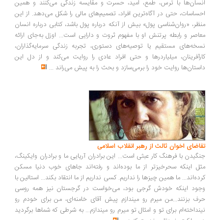
سان‌ها با ترس، طمع، امید، حسرت و مقایسه زندگی می‌کنند و همین
ساسات، حتی در آگاه‌ترین افراد، تصمیم‌های مالی را شکل می‌دهد. از این
ظر، «روان‌شناسی پول» بیش از آنکه درباره پول باشد، کتابی درباره انسان
اصر و رابطه پرتنش او با مفهوم ثروت و دارایی است... اوزل به‌جای ارائه
خه‌های مستقیم یا توصیه‌های دستوری، تجربه زندگی سرمایه‌گذاران،
رآفرینان، میلیاردرها و حتی افراد عادی را روایت می‌کند و از دل این
ستان‌ها روایت خود را برمی‌سازد و بحث را به پیش می‌راند
...
اضای اخوان ثالث از رهبر انقلاب اسلامی
گیدن با فرهنگ کار عبثی است... این برادران آریایی ما و برادران وایکینگ،
ل اینکه سحرخیزتر از ما بوده‌اند و رفته‌اند جاهای خوب دنیا مسکن
ده‌اند... ما همین چیزها را نداریم. کسی نداریم از ما انتقاد بکند... استالین با
ود اینکه خودش گرجی بود، می‌خواست در گرجستان نیز همه روسی
ف بزنند...من میرم رو میندازم پیش آقای خامنه‌ای، من برای خودم رو
نداخته‌ام برای تو و امثال تو میرم رو میندازم... به شرطی که شماها برگردید