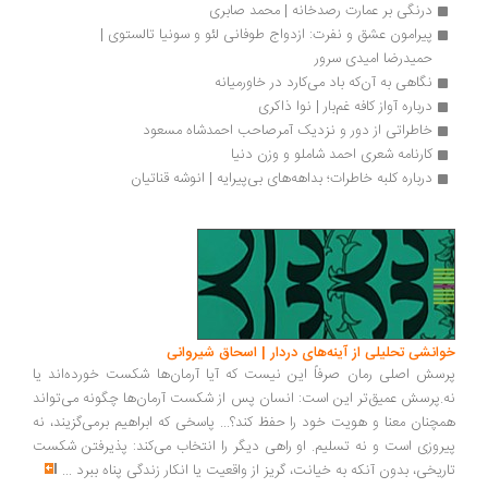
درنگی بر عمارت رصدخانه | محمد صابری
پیرامون عشق و نفرت: ازدواج طوفانی لئو و سونیا تالستوی | 
حمیدرضا امیدی سرور
نگاهی به آن‌که باد می‌کارد در خاورمیانه
درباره آواز کافه غم‌بار | نوا ذاکری
خاطراتی از دور و نزدیک آمرصاحب احمدشاه مسعود
کارنامه شعری احمد شاملو و وزن دنیا
درباره کلبه خاطرات؛ بداهه‌های بی‌پیرایه | انوشه قناتیان
انشی تحلیلی از آینه‌های دردار | اسحاق شیروانی
سش اصلی رمان صرفاً این نیست که آیا آرمان‌ها شکست خورده‌اند یا
.پرسش عمیق‌تر این است: انسان پس از شکست آرمان‌ها چگونه می‌تواند
چنان معنا و هویت خود را حفظ کند؟... پاسخی که ابراهیم برمی‌گزیند، نه
روزی است و نه تسلیم. او راهی دیگر را انتخاب می‌کند: پذیرفتن شکست
ریخی، بدون آنکه به خیانت، گریز از واقعیت یا انکار زندگی پناه ببرد
...