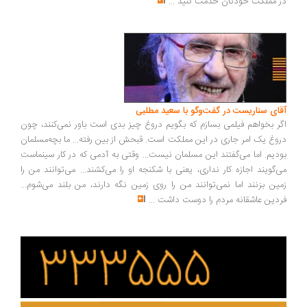
 مملکت خودتان خدمت کنید
...
ای سناریست در گفت‌وگو با سعید مطلبی
ر بخواهم فیلمی بسازم که بگویم دروغ چیز بدی است باور نمی‌کنند، چون
وغ یک امر جاری در این مملکت است. قبحش از بین رفته... ما بچه‌مسلمان
دیم. اما می‌گفتند این مسلمان نیست... وقتی به آدمی که در کار سینماست
‌گویند اجازه کار نداری، یعنی با شکنجه او را می‌کشند... می‌توانند من را
ین بزنند اما نمی‌توانند من را روی زمین نگه دارند، من بلند می‌شوم...
دین عاشقانه مردم را دوست داشت
...