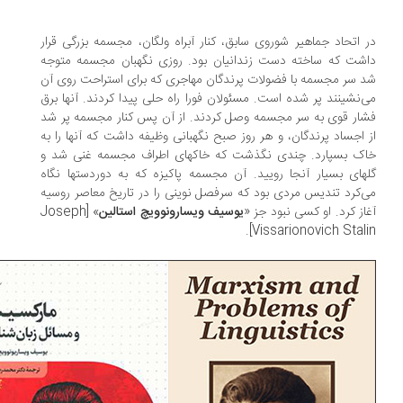
 اتحاد جماهیر شوروی سابق، کنار آبراه ولگان، مجسمه بزرگی قرار
شت که ساخته دست زندانیان بود. روزی نگهبان مجسمه متوجه
 سر مجسمه با فضولات پرندگان مهاجری که برای استراحت روی آن
‌نشینند پر شده است. مسئولان فورا راه حلی پیدا کردند. آنها برق
ار قوی به سر مجسمه وصل کردند. از آن پس کنار مجسمه پر شد
 اجساد پرندگان، و هر روز صبح نگهبانی وظیفه داشت که آنها را به
ک بسپارد. چندی نگذشت که خاکهای اطراف مجسمه غنی شد و
های بسیار آنجا رویید. آن مجسمه پاکیزه که به دوردستها نگاه
‌کرد تندیس مردی بود که سرفصل نوینی را در تاریخ معاصر روسیه
از کرد. او کسی نبود جز «
یوسیف ویسارونوویچ استالین
» [Joseph
Vissarionovich Stalin