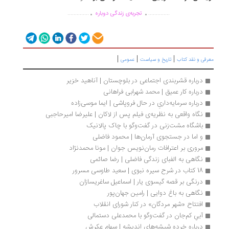
.
.
..............
..............
تجربه‌ی زندگی دوباره
|
|
|
رفی و نقد کتاب
تاریخ و سیاست
عمومی
درباره قشربندی اجتماعی در بلوچستان | آناهید خزیر
درباره کار عمیق | محمد شهرابی فراهانی
درباره سرمایه‌داریِ در حال فروپاشی | ایما موسی‌زاده
نگاه واقعی به نظریه‌ی فیلم پس از لاکان | علیرضا امیرحاجبی
باشگاه مشت‌زنی در گفت‌وگو با چاک پالانیک
و اما در جستجوی آرمان‌ها | محمود فاضلی
مروری بر اعترافات رمان‌نویس جوان | مونا محمدنژاد
نگاهی به الفبای زندگی فاضلی | رضا صائمی
18 کتاب در شرح سیره نبوی | سعید طاوسی مسرور
درنگی بر قصه گیسوی یار | اسماعیل ساغریسازان
نگاهی به باغ دوایی | رامین جهان‌پور
افتتاح «شهر مردگان» در کنار شورای انقلاب
آبیِ کم‌جان در گفت‌وگو با محمد‌علی دستمالی
درباره خرده شیشه‌های اندیشه | سهام عکرش