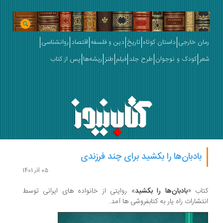
رمان خارجی
داستان کوتاه
تاریخ
دین و فلسفه
اقتصاد
روانشناسی
شعر
کودک و نوجوان
طرح جلد
فیلم
طنز
ریشه‌ها
پس از کتاب
بادبان‌ها را بکشید برای چند فرزندی
05 آذر 1401
کتاب «
بادبان‌ها را بکشید
» روایتی از خانواده های ایرانی توسط
انتشارات راه یار به کتابفروشی ها آمد.