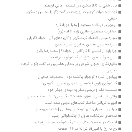
یادداشتی بر تا از سخن دور نیفتیم | مانی ارجمند
کودتا؛ خاطرات کرومیت روزولت در گفت‌وگو با محسن عسکری 
جهقی
مروری بر فرمانده مسعود | زهرا چوپانکاره
 خاطرات مصطفی حائری زاده از امام(ره) 
درباره مبانی اقتصاد گردشگری و کاربردهای آن | جواد لگزیان
سفرنامه سون هدین به ایران عصر ناصری
چرا بايد از کشمیر تا کاراکاس را خواند؟ | محمدرضا زائری
سین سوگ، عین عشق در گفت‌وگو با غزاله صدر
وقایع‌نگاری جنون: شرحی بر زندگی هلدرلین در گفت‌وگو با فرهاد 
محرابی
پیرامون شازده کوچولو برگشته بود | محمدرضا صافیان
گفت‌وگوی زاون قوکاسیان با مهدی اخوان لنگرودی
نشست نقد و بررسی سفر به نیمه‌ی دیگر خود
وقتی نزار قبانی عاشق‌پیشه، خشمگین می‌شود | امید حسینی
ادبیات قربانی ساختار کتاب‌های درسی شده است
پیرامون اصفهان، شهر کودکان لهستانی | هانیه مهرمطلق
نامه‌های سرگشاده هاول از چکسلواکی رسید
ادبیات در وضعیت متاورس در گفت‌وگو با مزدک پنجه‌ای
رخ به رخ با امین‌آقا فرزانه در ۱۴۴ صفحه