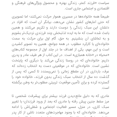
سیاست «فرزند کمتر، زندگی بهتر» و محصول ویژگی‌های فرهنگی و
اقتصادی و اجتماعی جاری است.
طبیعتاً همه خانواده‌ها در مسیری هموار حرکت نمی‌کنند؛ اما تصویری
که حتی آمارهای کشور نشان می‌دهد، بیانگر آن است که افراد در
دلشان این سبک زندگی را دوست دارند و تکریم می‌کنند و همین
باعث شده است که ما به ایده لذت‏بخش چند فرزندی نزدیک‌تر بشویم
و به تماشای آن بنشینیم. به حق، گام اول برای حرکت به سمت
خانواده‌ای با کارکرد مطلوب در همه جوامع، همین به تصویر کشیدن
است و این مهم، یکی از اهداف ما در جلد اول از مجموعه کتاب‌های
«محیا» در «خانه همبازی» است. در این کتاب از هر طیف مادر و پدری
داریم: خانواده‌ای که در روستا زندگی می‌کند یا دیگری که پایتخت‏‬
نشین است. خانواده‌ای که در موقعیتی دست به انتخاب زده‌اند که
عرف، بارداری در آن مقطع زمانی را نمی‌پسندد تا کسی که پس از
گذشت ده سال از انتخاب سبک زندگی بدون فرزند، خانواده خود را
گسترده کرده‏ و برای تأمین موقعیت تربیتی مطلوب‌تر به وطن برگشته
است.
مادری که به دلیل مانع‌دیدن فرزند بیشتر برای پیشرفت شخصی تا
مرز سقط جنین پیش رفته یا مادری که بعد از ورود فرزندان؛ با تغییر
سبک کاری، در منزل، مسیر فعالیت اجتماعی و شغلی‌اش را ادامه
می‌دهد. خانواده‌ای که با وجود مهاجرت‌های متعدد ناشی از کار پدر