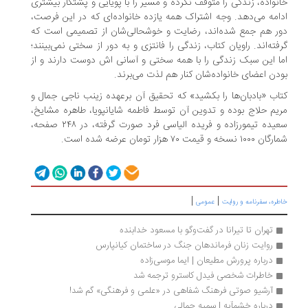
خانواده، زندگی را متوقف نکرده و مسیر را با پویایی و پشتکار بیشتری
ادامه می‌دهد. وجه اشتراک همه یازده خانواده‌ای که در این فرصت،
دور هم جمع شده‌اند، رضایت و خوشحالی‌شان از تصمیمی‏ است که
گرفته‌اند. راویان کتاب، زندگی را فانتزی و به دور از سختی نمی‌بینند؛
اما این سبک زندگی را با همه سختی و آسانی اش دوست دارند و از
بودن اعضای خانواده‌شان کنار هم لذت می‌برند.
کتاب «بادبان‌ها را بکشید» که تحقیق آن برعهده زینب ناجی‏ جمال و
مریم حلاج بوده و تدوین آن توسط فاطمه شایان‏پویا، طاهره مشایخ،
سعیده تیمورزاده و فریده الیاسی‏‬ فرد صورت گرفته، در ۲۴۸ صفحه،
شمارگان ۱۰۰۰ نسخه و قیمت ۷۰ هزار تومان عرضه شده است.
|
|
خاطره، سفرنامه‌ و روایت
عمومی
تهران تا تیرانا در گفت‌وگو با مسعود خدابنده
روایت زنان فرماندهان جنگ در ساختمان کیانپارس
درباره پرورش مطیعان | ایما موسی‌زاده 
خاطرات شخصی فیدل کاسترو ترجمه شد
آرشیو صوتی فرهنگ شفاهی در «علمی ‌و فرهنگی» گم شد!
درباره خشمآبه | سمیه جمالی