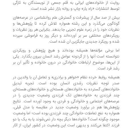
روایت از خانواده‌های ایرانی به قلم جمعی از نویسندگان به تازگی
توسط انتشارات «راه یار» چاپ و روانه بازار نشر شده است.
بیش از صد سال از پیشرفت و گسترش علم روانشناسی در عرصه‌های
گوناگون می‌گذرد و این رشته همواره تلاش کرده تا پژوهش‌ها و
نظریات خود را در زمره علوم تجربی جا بدهد. بنابراین هر روز نظریات و
رویکردهای مختلفی سر بر آورده‌اند و دیگر روز به فراموشی سپرده
شده و رویکرد جدیدی جایگزین آن شده است.
اما برخی مؤلفه‌ها همیشه بوده‌اند و هیچ پژوهش و رویکردی
نتوانسته است آنها را از گردونه عوامل رشد انسان بیرون بگذارد. یکی
از این‌ها، موضوع ارتباطات خانوادگی در درون خانواده و تأثیر آن بر
رشد فرد است.
همیشه روابط خرده نظام «خواهر و برادری» و تعامل آن با والدین در
صدر توجه نظریات رشدی انسان بوده است. تجربه تبدیل
خانواده‌های گسترده به خانواده‌های هسته‌ای و خانواده‌های هسته‌ای
چند فرزندی به خانواده‌های تک فرزندی وضعیت جدیدی را در
عرصه‌های اجتماعی و خانوادگی و فردی به وجود آورده است. نتایج
پژوهش‌ها هم در برآورد وضعیت جدید در مقایسه با مدل قبلی،
همواره به نفع تعاملات خانوادگی چند فرزندی بوده است؛ اما وضعیت
موجود چگونه است؟ خانواده‌ها دیگر بچه دار نمی‌شوند یا به یک یا دو
فرزند اکتفا می‌کنند و بدیهی است این وضعیت در کشور ایران، از آثار