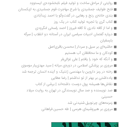
روایتی از مراحل ساخت و تولید فیلم نابخشوده‌ی ایستوود
فتح طوایف جمشیدی یا شرح مهاجرت قوم جمشیدی به ازبکستان
بندی خانه‌ی رنج و رهایی در گفت‌وگو با احمد زیدآبادی
کتاب گری یا تجربه تولید کتاب در یک روز
و اما از کافه نادری تا کافه فیروز | احمد راسخی لنگرودی
درباره گفتمان ادبیات سیاسی ایران در آستانه دو انقلاب | سرگه 
بارسقیان
حاشیه‌ای بر سیل و سردار | محسن باقری‌اصل
کودکان و ما محافظان آب هستیم
و آنگه که خود را یافتم | علی غزالی‌فر
مروری بر پزشکی اسلامی در دوره‌ی میانه | سید مهدی‌یار موسوی
رخنه در رمز داروین با مهندسی ژنتیک و آینده انسان ترجمه شد
یادداشتی بر بهتر از تو نداشتم | رضا عطایی
نقاش‌ها همیشه پول دوست داشته‌اند | برشی از کتاب
صد نویسنده و صد سال نویسندگی در تهران به روایت میلاد 
حسینی
زمزمه‌های چرنوبیل شنیدنی شد
مروری بر هیروشیمای هرسی | طه حسین فراهانی