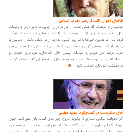
تقاضای اخوان ثالث از رهبر انقلاب اسلامی
جنگیدن با فرهنگ کار عبثی است... این برادران آریایی ما و برادران وایکینگ،
مثل اینکه سحرخیزتر از ما بوده‌اند و رفته‌اند جاهای خوب دنیا مسکن
کرده‌اند... ما همین چیزها را نداریم. کسی نداریم از ما انتقاد بکند... استالین با
وجود اینکه خودش گرجی بود، می‌خواست در گرجستان نیز همه روسی
حرف بزنند...من میرم رو میندازم پیش آقای خامنه‌ای، من برای خودم رو
نینداخته‌ام برای تو و امثال تو میرم رو میندازم... به شرطی که شماها برگردید
در مملکت خودتان خدمت کنید
...
آقای سناریست در گفت‌وگو با سعید مطلبی
اگر بخواهم فیلمی بسازم که بگویم دروغ چیز بدی است باور نمی‌کنند، چون
دروغ یک امر جاری در این مملکت است. قبحش از بین رفته... ما بچه‌مسلمان
بودیم. اما می‌گفتند این مسلمان نیست... وقتی به آدمی که در کار سینماست