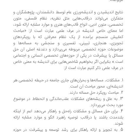
بوطه».
ایج اندیشیدن و اندیشه‌ورزی عام توسط دانشمندان، پژوهشگران و
فکران می‌تواند در‌قالب‌‌هایی مثل نظریه، نظام فلسفی، متون
صصی، متون ادبی، انواع قالب‌های هنری و موارد مشابه ارائه شود،
ا معنای خاص اندیشه در عرف علمی عبارت است از: «مباحث
ابیش منسجم برآمده از یک نظام معرفتی که با رویکردهای
ویزی، هنجاری، تبیینی، تفسیری و سنجشی به مساله‌ها و
ضوعات حوزه تخصصی مربوطه می‌پردازد و دغدغه اصلی آن حل
ائل یا پیشرفت در یکی از حوزه‌های تخصصی انسانی و اجتماعی
ت.» بنابراین اگر بخواهیم شاخص‌هایی برای اندیشه به معنی خاص
 عرف علمی ذکر کنیم عبارت است از:
. مشکلات، مساله‌ها و بحران‌های جاری جامعه در حیطه تخصصی هر
دیشه‌ای، محور مباحث آن است.
3. به علل و ریشه‌های مشکلات عقب‌ماندگی و انحطاط در موضوع
رد بحث می‌پردازد.
. برای حل مسائل و مشکلات راه‌حل و راهکار می‌دهد اعم از اینکه
ندمدت باشند یا در‌قالب توصیه راهبرد الگو و موارد مشابه ارائه
ند.
5. به تجویز و ارائه راهکار برای رشد توسعه و پیشرفت در حوزه