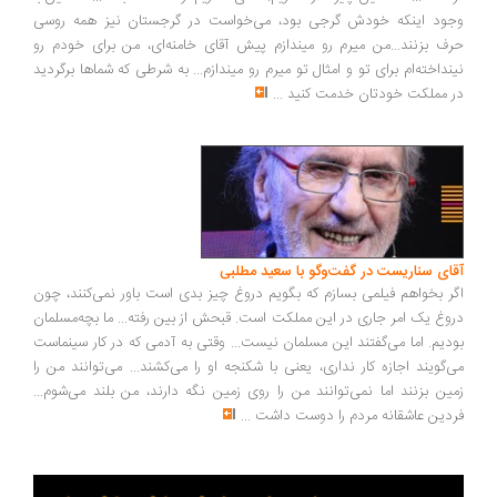
ود اینکه خودش گرجی بود، می‌خواست در گرجستان نیز همه روسی
ف بزنند...من میرم رو میندازم پیش آقای خامنه‌ای، من برای خودم رو
نداخته‌ام برای تو و امثال تو میرم رو میندازم... به شرطی که شماها برگردید
 مملکت خودتان خدمت کنید
...
ای سناریست در گفت‌وگو با سعید مطلبی
ر بخواهم فیلمی بسازم که بگویم دروغ چیز بدی است باور نمی‌کنند، چون
وغ یک امر جاری در این مملکت است. قبحش از بین رفته... ما بچه‌مسلمان
دیم. اما می‌گفتند این مسلمان نیست... وقتی به آدمی که در کار سینماست
‌گویند اجازه کار نداری، یعنی با شکنجه او را می‌کشند... می‌توانند من را
ین بزنند اما نمی‌توانند من را روی زمین نگه دارند، من بلند می‌شوم...
دین عاشقانه مردم را دوست داشت
...