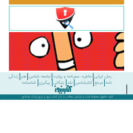
رمان ایرانی
خاطره، سفرنامه و روایت
جامعه شناسی
هنر
زندگی
نامه
مرجع
کتابشناسی
نقد
بایگانی
پیگیری
شناسنامه
کلیه حقوق محفوظ است و بازنشر مطالب با ذکر
کتاب نیوز
و درج لینک، بلامانع .