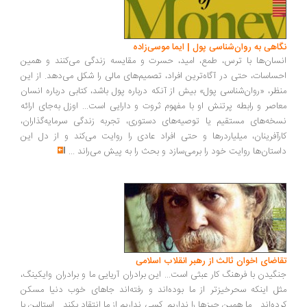
اهی به روان‌شناسی پول | ایما موسی‌زاده
سان‌ها با ترس، طمع، امید، حسرت و مقایسه زندگی می‌کنند و همین
ساسات، حتی در آگاه‌ترین افراد، تصمیم‌های مالی را شکل می‌دهد. از این
ظر، «روان‌شناسی پول» بیش از آنکه درباره پول باشد، کتابی درباره انسان
اصر و رابطه پرتنش او با مفهوم ثروت و دارایی است... اوزل به‌جای ارائه
خه‌های مستقیم یا توصیه‌های دستوری، تجربه زندگی سرمایه‌گذاران،
رآفرینان، میلیاردرها و حتی افراد عادی را روایت می‌کند و از دل این
ستان‌ها روایت خود را برمی‌سازد و بحث را به پیش می‌راند
...
اضای اخوان ثالث از رهبر انقلاب اسلامی
گیدن با فرهنگ کار عبثی است... این برادران آریایی ما و برادران وایکینگ،
ل اینکه سحرخیزتر از ما بوده‌اند و رفته‌اند جاهای خوب دنیا مسکن
ده‌اند... ما همین چیزها را نداریم. کسی نداریم از ما انتقاد بکند... استالین با