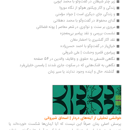
زیر چتر شیطان در گفت‌وگو با محمد ایوبی
زندگی و آثار ویکتور هوگو از نگاه موروا
و زندگی جای دیگری است | جواد مؤمنی
گدای محفوظ در گفت‌وگو با محمد دهقانی
مروری بر سنت و نوآوری در شعر معاصر | پونه فضائلی
نشست بررسی و نقد پیامبر بی‌معجزه
نقد آثار گلشیری با احضار مغان
خیال‌باز در گفت‌وگو با احمد حسن‌زاده
پیرامون قلمرو وحشت | علی شروقی
نگاهی فلسفی به حقوق و وظایف والدین در 54 صفحه
نگاهی به اشک‌هایی که در سکوت جاری شدند | یاسمن خلیلی‌فرد
 گذشته، حال و آینده وجود ندارند یا سیر زمان
انشی تحلیلی از آینه‌های دردار | اسحاق شیروانی
سش اصلی رمان صرفاً این نیست که آیا آرمان‌ها شکست خورده‌اند یا