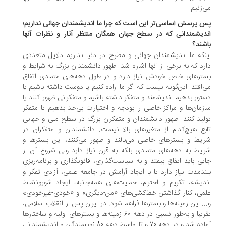
‌زنیم.
 پرسش اساسی‌تر این است که چرا ما اندیشمندان جهانی نداریم؛
دیشمندانی که در سطح جهان همگان منتظر آثار و نظرات آنها
شند؟
نکه ما اندیشمندان جهانی و مطرح در دنیا نداریم دلایل متعددی
رد که به برخی از آنها اشاره شد. ظهور دانشمندان بزرگ به‌ شرایط و
ترهای خاص خودش نیاز دارد و در طول دهه‌های متمادی اتفاق
‌افتد. این‌گونه نیست که اگر ما اراده کنیم یا دوست داشته باشیم یا
تور بدهیم اندیشمند و متفکر داشته باشیم و متفکرانی ظهور کنند یا
زمان‌ها و مراکز خاصی را بودجه و اختیارات بی‌حد بدهیم تا متفکر
لید کنند. ظهور دانشمندان و متفکران بزرگ در سطح ملی و جهانی
بع هیچ‌کدام از متغیرهای بالا نیست. دانشمندان و متفکران در
ایط و بسترهای خاصی می‌بالند و ظهور می‌کنند، این بسترها و
ایط به دهه‌های متمادی بلکه به قرن نیاز دارد ولی شروع آن از
یی باید اتفاق بیفتد و به سیاست‌گذاری، قانونگذاری و برنامه‌ریزیِ
ندمدت نیاز دارد تا با ایجاد آرامش در جامعه علمی، آزادی تفکر و
دیشه، تکریم و احترام، حمایت‌های همه‌جانبه، ایجاد شورونشاط
می، کنار گذاشتن خط‌کشی‌های «من-دیگری» و «خودی-غیرخودی»
.. این زمینه‌ها و بسترها فراهم شود. در ایران پس از انقلاب اسلامی،
تقریبا و به‌طور نسبی در دهه ۶۰ زمینه‌ها و بسترهای اولیه و ساختارها
آماده شد و در دهه 70 و تا اواسط دهه 80 نویسندگان و اندیشمندانی