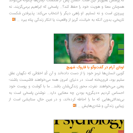
.پرسش عمیق‌تر این است: انسان پس از شکست آرمان‌ها چگونه می‌تواند
چنان معنا و هویت خود را حفظ کند؟... پاسخی که ابراهیم برمی‌گزیند، نه
روزی است و نه تسلیم. او راهی دیگر را انتخاب می‌کند: پذیرفتن شکست
ریخی، بدون آنکه به خیانت، گریز از واقعیت یا انکار زندگی پناه ببرد
...
ونای آرام در گفت‌وگو با فاروک شهیچ
یی انسان‌ها ترمزِ خود را از دست داده‌اند و آن کُدِ اخلاقی که نگهبان عقل
یم بود، فروریخته است. در دنیای امروز، همه می‌خواهند فاشیست باشند؛
نی می‌خواهند نفرت، محورِ زندگی‌شان باشد... ما با گوشت و پوست خود
ساس کردیم «دیگری» بودن چه معنایی دارد... نوشتن پاسخی است به
‌عدالتی‌هایی که ما را احاطه کرده‌اند، و در عین حال، ستایشی است از
بایی زندگی و شادی‌هایش
...