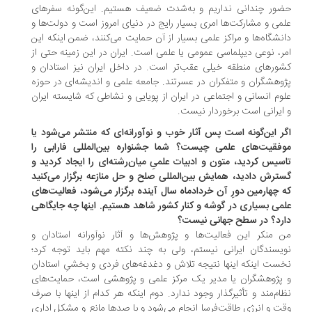
ور چندانی نداریم و به‌شدت ضعیف هستیم. این‌گونه سفرهای
می و مشارکت‌ها امری بسیار رایج در دنیای امروز است و دولت‌ها و
نشگاه‌ها و مراکز علمی بسیار از آن حمایت می‌کنند، ضمن اینکه این
ر، نوعی دیپلماسی عمومی یا علمی است. ایران در این زمینه حتی از
ورهای منطقه خیلی عقب‌تر است. در داخل ایران نیز استادان و
وهشگران و متفکران در عسرتند. جامعه علمی و اندیشه‌ای در حوزه
وم انسانی و اجتماعی در ایران از پویایی و نشاطی که شایسته ایران
ایرانی است برخوردار نیست.
ر این‌گونه است پس آثار خوب و نوآورانه‌ای که منتشر می‌شود یا
فقیت‌های علمی چیست؟ شما جشنواره بین‌المللی فارابی را
سیس کردید، متون و ادبیات علمیِ میان‌رشته‌ای را ایجاد کردید و
ترش دادید، همایش بین‌المللی صلح و حل منازعه برگزار می‌کنید
 چهارمین دورِ آن خردادماه سال آینده برگزار می‌شود، فعالیت‌های
می بسیاری در گوشه و کنار کشور شاهد هستیم. اینها چه جایگاهی
رد؟ در سطح جهانی نیست؟
 منکر این فعالیت‌ها و پژوهش‌‌ها و آثار نوآورانه استادان و
یسندگان ایرانی نیستم، ولی به چند نکته مهم باید توجه کرد؛
ست اینکه اینها نتیجه تلاش و دغدغه‌های فردی و بخشیِ استادان
پژوهشگران یا مدیر یک مرکز علمی و پژوهشی است، حمایت‌‌های
ام‌مند و تأثیرگذار وجود ندارد. دوم اینکه هر کدام از اینها با صرف
ت و انرژی طاقت‌فرسا انجام می‌شود و با صدها مانع و مشکل اداری