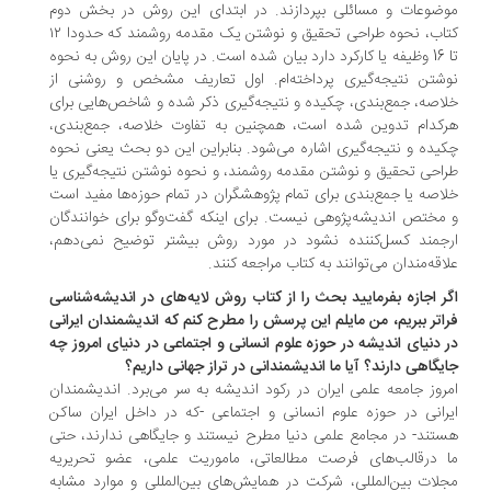
ضوعات و مسائلی بپردازند. در ابتدای این روش در بخش دوم
کتاب، نحوه طراحی تحقیق و نوشتن یک مقدمه روشمند که حدودا ۱۲
تا 16 وظیفه یا کارکرد دارد بیان شده است. در پایان این روش به نحوه
شتن نتیجه‌گیری پرداخته‌ام. اول تعاریف مشخص و روشنی از
اصه، جمع‌بندی، چکیده و نتیجه‌گیری ذکر شده و شاخص‌هایی برای
‌کدام تدوین شده است، همچنین به تفاوت خلاصه، جمع‌بندی،
یده و نتیجه‌گیری اشاره می‌شود. بنابراین این دو بحث یعنی نحوه
احی تحقیق و نوشتن مقدمه روشمند، و نحوه نوشتن نتیجه‌گیری یا
اصه یا جمع‌بندی برای تمام پژوهشگران در تمام حوزه‌ها مفید است
مختص اندیشه‌پژوهی نیست. برای اینکه گفت‌وگو برای خوانندگان
جمند کسل‌کننده نشود در مورد روش بیشتر توضیح نمی‌دهم،
اقه‌مندان می‌توانند به کتاب مراجعه کنند.
ر اجازه بفرمایید بحث را از کتاب روش لایه‌های در اندیشه‌شناسی
اتر ببریم، من مایلم این پرسش را مطرح کنم که اندیشمندان ایرانی
 دنیای اندیشه در حوزه علوم انسانی و اجتماعی در دنیای امروز چه
یگاهی دارند؟ آیا ما اندیشمندانی در تراز جهانی داریم؟
روز جامعه علمی ایران در رکود اندیشه به سر می‌برد. اندیشمندان
رانی در حوزه علوم انسانی و اجتماعی -که در داخل ایران ساکن
تند- در مجامع علمی دنیا مطرح نیستند و جایگاهی ندارند، حتی
 درقالب‌های فرصت مطالعاتی، ماموریت علمی، عضو تحریریه
لات بین‌المللی، شرکت در همایش‌های بین‌المللی و موارد مشابه