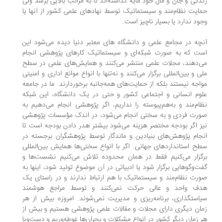
دگی و جان و مال خود مایه گذاشته‌اند تا به مراتب بالایی برسد ولی
ایت نظام‌مند و سیستماتیک توسط نهادهای علمی کشور از آنها یا
ود ندارد یا بسیار ناچیز است.
چه در مجامع علمی و دانشگاه های معتبر دنیا دیده می‌شود این
ت که به صورت شبکه‌‌ای و سیستماتیک کارهای پژوهشی انجام
‌دهند، مجلات علمی منتشر می‌کنند و همایش‌های علمی در سطح
ی و بین‌المللی برگزار می‌کنند و نه‌تنها با انواع موانع اداری و امنیتی
اجه نیستند بلکه از حمایت‌های همه‌جانبه برخوردارند. ما در جامعه
وم انسانی و اجتماعی کشور و حتی در یک دانشگاه، این شبکه
ام‌مند و به‌هم‌پیوسته را نداریم، اگر پژوهشی انجام می‌دهیم به
رت فردی و به سختی انجام می‌شود، در اندک مؤسسات پژوهشی
ز اگر بودجه مختصر هزینه می‌شود بیشتر هدر دادن بودجه است تا
جام پژوهش‌های بنیادین و ماندگار توسط پژوهشگران برجسته در
ح استانداردهای جهانی. اگر با انواع سختی‌ها همایش بین‌المللی
گزار می‌کنیم فقط در همان محدوده تلاش می‌کنیم نشست‌ها و
ت‌وگوهایی برگزار شود یا ادبیاتی در آن موضوع تولید شود، اینها به
رت نظام‌مند و سیستماتیک با هم ارتباط ندارند و در راستای یک
ف واحد و عالی حرکت نمی‌کنند و توسط مراجع هوشمند
استگذاری، برنامه‌ریزی و مدیریت نمی‌شوند. امروزه بیش از هر
ان دیگری دارای مجلات و مقالات علمی پژوهشی هستیم و بیش از
 زمان دیگر کشور در انواع مشکلات و بحران‌ها غوطه‌وریم و دست‌و‌پا