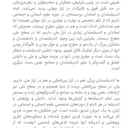
یعی است در چنین شرایطی متفکران و صاحبنظران و نظریه‌پردازان
 حد قابل قبول و تاثیرگذار در تراز جهانی پدید نمی‌آیند، البته
دیشمندان و استادان برجسته‌ای در حوزه علوم انسانی و اجتماعی
ریم که از نظر تخصص و مهارت و نوآوری در تراز جهانی هستند اما
 تعدادشان اندک است و هم در جهان مطرح نیستند، همچنان که
تادان و اندیشمندان زیادی در تراز ملی داریم، اما در سطح ملی
رح نیستند. بنابراین باید بین وجود اندیشمندان و دانشمندان و
فکران بزرگ از یک‌سو و مطرح بودن و موثر بودن و تاثیرگذار بودن
ها از سوی دیگر تفکیک قائل شویم. وجود داشتن اندیشمند و متفکر
 بحث است و مطرح بودن آنها در عرصه جهانی و ملی و داشتن
امل و گفت‌وگو با سایر اندیشمندان و مجامع علمی بحث دیگری
ت.
 اندیشمندان بزرگی هم در تراز بین‌المللی و هم در تراز ملی داریم،
ی در سطح بین‌المللی بریده از دنیا هستیم و در سطح ملی نیز
تباطات علمیِ پویا و با نشاط و مجامع و گفت‌وگوهای زنده و مستمر
ن تمام اندیشه‌ها و گرایش‌ها وجود ندارد. دانش و پژوهش و
دیشه در هر کدام از حوزه‌های تخصصیِ علوم انسانی و اجتماعی در
ران به یک جریان تبدیل نشده است، این متفکران به صورت فردی
ر می‌کنند و به صورت فردی مطرح شده‌اند و دستاوردهای فکری
وهشی و اندیشه آنها نتیجه تلاش‌های شخصی آنهاست که از