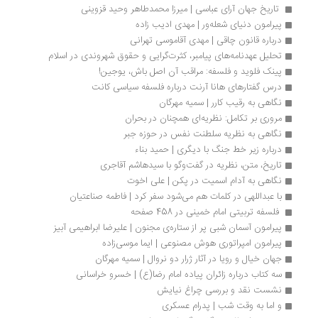
 تاریخ جهان آرای عباسی | میرزا محمدطاهر وحید قزوینی
پیرامون دنیای شعله‌ور | مهدی ادیب زاده
درباره قانون چاقی | مهدی آقاموسی تهرانی
تحلیل عهدنامه‌های پیامبر، کثرت‌گرایی و حقوق شهروندی در اسلام
پینک فلوید و فلسفه: مراقب آن اصل باش، یوجین!
درس گفتارهای هانا آرنت درباره فلسفه سیاسی کانت
نگاهی به رقیب کارر | سمیه مهرگان
مروری بر تکامل: نظریه‌ای همچنان در بحران
نگاهی به نظریه سلطنت نفس در حوزه جبر
درباره زیر خط جنگ با دیگری | حمید بناء
تاریخ، متن، نظریه در گفت‌وگو با سیدهاشم آقاجری
نگاهی به آدام اسمیت در پکن | علی اخوت
با عبداللهی در کلمات هم می‌شود سفر کرد | فاطمه صناعتیان
 فلسفه تربیتی امام خمینی در 458 صفحه 
پیرامون آسمان شبی پر از ستاره‌ی مجنون | علیرضا ابراهیمی آبیز
پیرامون امپراتوری هوش مصنوعی | ایما موسی‌زاده
جهان خیال و رویا در آثار ژرار دو نروال | سمیه مهرگان
سه کتاب درباره زائران پیاده امام رضا(ع) | خسرو خراسانی
نشست نقد و بررسی چراغ نیایش
و اما به وقت شب | پدرام عسکری