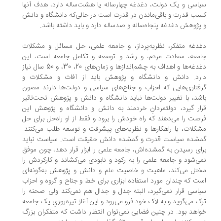
اسی و یک دولت، دغدغه چهار‌ساله یا هشت‌ساله دارد، هدف آنها
ب قدرت و باقی‌ماندن در قدرت است در حالی‌که دانشگاه و دانش
پژوهش دغدغه پنجاه‌ساله و صدساله دارد و باید داشته باشد.
دغه متفکر، نظریه‌پرداز، و جامعه علمی، حل مسائل و مشکلات
معه، سعادت مردم، و رشد و توسعه و تکامل جامعه است، این
دغدغه‌ها و اهداف به چشم‌اندازها و زمان‌های 20، 30، و 50 سال نیاز
رد. دانش و دانشگاه و پژوهش باید از آفات و مشکلات و
فتاری‌هایی که احزاب و جناح‌های سیاسی و دولت‌ها دارند مصون
شد، با تغییر دولت‌ها نباید دانشگاه و دانش و پژوهش تحت‌تاثیر
ار گیرد، دولتمردانِ خردمند به دانش و دانشگاه و پژوهش این
صت را می‌دهند که راه خودش را برود و فقط از او راه‌حل برای حل
کلات، یا راهکارها و نظریه‌های پیشرفت و توسعه طلب می‌کنند.
شده سیاست قدرت و گمشده دانش حقیقت است. سیاست نباید
ای رسیدن به گمشده‌اش، جامعه علمی را ابزار قرار دهد، چون موفق
ی‌شود و جامعه علمی را به رکود و نابودی می‌کشاند و کارکردش را
تل می‌کند، ماهیت و خاصیت علم و دانش و پژوهش به‌گونه‌ای
ت که چندان مورد استفاده ابزاری برای خط و جناح و گروه و احزاب
اسی قرار نمی‌گیرد، البته جدل و جدال هم نمی‌کند ولی صحنه را
ک می‌گوید و به لاک خود فرو می‌رود و این آغاز تیره‌روزیِ یک جامعه
اهد بود. در چنین فضایی نمی‌توان انتظار داشت که متفکران بزرگ