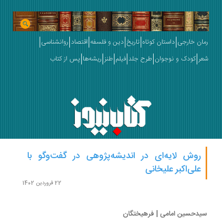
ان خارجی
داستان کوتاه
تاریخ
دین و فلسفه
اقتصاد
روانشناسی
ر
کودک و نوجوان
طرح جلد
فیلم
طنز
ریشه‌ها
پس از کتاب
روش لایه‌ای در اندیشه‌پژوهی در گفت‌وگو با
علی‌اکبر علیخانی
22 فروردین 1402
دحسین امامی | فرهیختگان