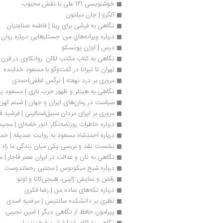
خوشنویسی 121 علی با نقش محبوب
آلگرو | جان میلتون
نگاهی به فرشی برای رینا | فاطمه صناعتیان
درباره ویرانه‌های من: جستارهایی درباره‌ روان ر
درس | اوژن یونسکو
نگاهی به کتاب مکتب لکان: روانکاوی در قرن
تهران تا تیرانا در گفت‌وگو با مسعود خدابنده
مروری بر درد نهفته | نرگس لطفی‌احمدی
نگاهی به هیتلر و ظهور حزب نازی | مسعود 
سیاست در رمان‌های ایران و جهان | شبنم کهن
مروری بر اپرای مردان سبیل‌استالینی | فرشید قر
درباره خاطرات روزنامه‌نگار: انور خامه‌ای | مجید 
درباره احمدشاه مسعود به روایت صديقه | حمید
نشست نقد و بررسی یکی میان زندگی ما راه م
نگاهی به نان و عدالت در ایران عصر قاجار |
درباره شبح میکونوس | مجتبی رحماندوست
رقص و نمایش ژاپنی، هیجی‌کاتا و اونو
درباره تکه‌های ساده‌ من | رضا فکری
نظری بر دانشکده سانتیس | مرضیه اسدی
پیرامون حافظ از نگاهی دیگر | امین نجیبی
نگاهی به آقای فو | فرشید فرهمندنیا