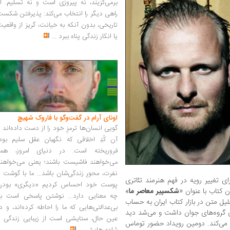
برمی‌گزیند، نه پیروزی است و نه تسلیم. ا
راهی دیگر را انتخاب می‌کند: پذیرفتن شکس
تاریخی، بدون آنکه به خیانت، گریز از واقعی
یا انکار زندگی پناه ببرد
...
اونای آرام در گفت‌وگو با فاروک شهیچ‭
گویی انسان‌ها ترمزِ خود را از دست داده‌اند 
آن کُدِ اخلاقی که نگهبان عقل سلیم بود،
فروریخته است. در دنیای امروز، همه
می‌خواهند فاشیست باشند؛ یعنی می‌خواهند
نفرت، محورِ زندگی‌شان باشد... ما با گوشت 
ی تغییر رویه در فهم هنرمند تئاتری
پوست خود احساس کردیم «دیگری» بودن
کتاب با عنوان «
شکسپیر معاصر ما
»
چه معنایی دارد... نوشتن پاسخی است به
یل متن در بازار کتاب ایران به حساب
بی‌عدالتی‌هایی که ما را احاطه کرده‌اند، و د
یی گروه‌های جوان داشت و می‌شد دید
عین حال، ستایشی است از زیبایی زندگی و
ی می‌کند. دومین رویداد حضور توماس