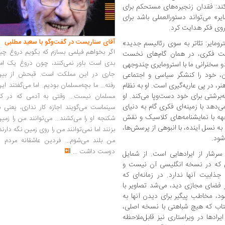
‌کند: فقدان زنجیره‌های مستحکم برای
ر» می‌تواند دستورالعملی باشد برای
یروی فکر هدایت کرد.
آقای سناریست در گفت‌وگو با سعید مطلبی
ومایر: تئاتر به سوی رئالیسم جدید»
اگر بخواهم فیلمی بسازم که بگویم دروغ چی
ست فکری، در همان گام‌های نخست
بدی است باور نمی‌کنند، چون دروغ یک امر
و سخنرانی ما با استرومایری چندوجهی
جاری در این مملکت است. قبحش از بین
دن، خود را کنشگر سیاسی و اجتماعی
رفته... ما بچه‌مسلمان بودیم. اما می‌گفتند ای
نر، در پی عاریه‌گیری است. او به نظام
‌برشتی برای خود دست‌وپا می‌کند. او
مسلمان نیست... وقتی به آدمی که در کار
ی‌دهد با زمینه‌ای فکری گام به دنیای
سینماست می‌گویند اجازه کار نداری، یعنی ب
اجهه با نمایشنامه‌های کلاسیک و نقش
شکنجه او را می‌کشند... می‌توانند من را زمی
 به نسل آینده، با انبوهی از پرسش‌ها،
بزنند اما نمی‌توانند من را روی زمین نگه دارند
شود.
من بلند می‌شوم... فردین عاشقانه مردم را
دوست داشت
...
رشار از ایرادهایی است. از شمایل
ی که در نسخه انگلیسی آن نیست و
ابیت آنها ندارد. در زمانه‌ای که
ر فضای مجازی دید، می‌شد تصاویر با
شود، مخاطب پیگیر برای دیدن آنها به
تاب که هیچ شباهتی با نسخه اصلی،
رادها در ویراستاری نیز قابل‌ملاحظه