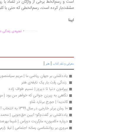
است و رسم‌الخط برخی از واژگان در تضاد با ر
مشقت‌بار کرده است، رسم‌الخطی که حتی با کلی
ایبنا
.
..............
تجربه‌ی زندگی دو
|
|
معرفی و نقد کتاب
هنر
یادداشتی بر جهان ریاضی ما | مریم سیامنصور
 زندگی رقت بار یک نابغه‌ی هنر 
پیرامون دنیا تا دیروز | نسیم طواف زاده
نگاهی به پیرزن جوانی که خواهر من بود | م
کاندیدا | جورج برنارد شاو
10 رمان برتر خارجی در سال 1399 به انتخاب آرمان ملی
یادداشتی بر گفت‌وگو؛ آیین حق‌جویی | محمد
درباره «کامیون» مارگریت دوراس | شیما بهره‌من
مروری بر روانشناسی رسانه اجتماعی | لیلا زارع