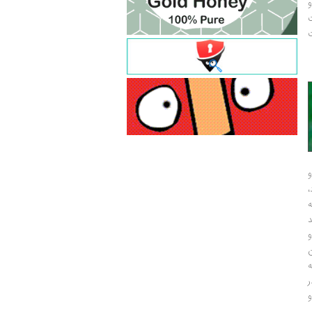
و
ت
ت
و
و
ر