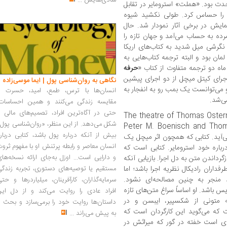
شادی‌هایش
...
حدت بود. «هملت» استرومایر در تقابل
ی را حساس کرد. طولی نکشید شیوه
مایش در برخی آثار نمودار شد. حال
رده به حساب می‌آمد و جهان تازه را
گرشی میل شدید به کتاب‌های اریکا
ن بود و البته ترجمه کتاب‌هایی به
 ماه دو ترجمه متفاوت از کتاب «
حرفه
جرای کیتل میچل از دو اجرای پیشین
نگاهی به روان‌شناسی پول | ایما موسی‌زاده
و می‌توانست یک بمب رو به انفجار به
انسان‌ها با ترس، طمع، امید، حسرت و
می‌شد.
مقایسه زندگی می‌کنند و همین احساسات،
حتی در آگاه‌ترین افراد، تصمیم‌های مالی ر
» [The theatre of Thomas Oste
شکل می‌دهد. از این منظر، «روان‌شناسی پول
Peter M. Boenisch and Tho
بیش از آنکه درباره پول باشد، کتابی دربار
ساب می‌آید. کتابی که همچون اثر میچل یک
انسان معاصر و رابطه پرتنش او با مفهوم ثرو
رباره خود استرومایر. کتابی است که
و دارایی است... اوزل به‌جای ارائه نسخه‌ها
داندن متن به دل اجرا. بازیابی آنکه
فداران رادیکال نظریه اجرا باشد؛ اما
مستقیم یا توصیه‌های دستوری، تجربه زندگی
اند منجر به چنین مصالحه‌ای نشود.
سرمایه‌گذاران، کارآفرینان، میلیاردرها و حت
یس باشد. او اساساً سراغ متن‌های تازه
افراد عادی را روایت می‌کند و از دل این
ه متونی از شکسپیر، ایبسن و در
داستان‌ها روایت خود را برمی‌سازد و بحث ر
ت که می‌گوید این کارگردان است که
به پیش می‌راند
...
ای است خفته در گور که میراثش در