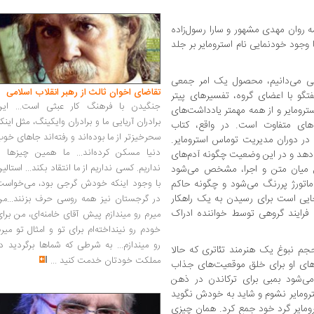
ه روان مهدی مشهور و سارا رسول‌زاده
 وجود خودنمایی نام استرومایر بر جلد
مانی می‌دانیم، محصول یک امر جمعی
تقاضای اخوان ثالث از رهبر انقلاب اسلامی
تگو با اعضای گروه، تفسیرهای پیتر
جنگیدن با فرهنگ کار عبثی است... این
سترومایر و از همه مهمتر یادداشت‌های
برادران آریایی ما و برادران وایکینگ، مثل اینک
اهای متفاوت است. در واقع، کتاب
سحرخیزتر از ما بوده‌اند و رفته‌اند جاهای خو
 در دوران مدیریت توماس استرومایر.
دنیا مسکن کرده‌اند... ما همین چیزها را
ی‌دهد و در این وضعیت چگونه آدم‌های
نداریم. کسی نداریم از ما انتقاد بکند... استالی
ال میان متن و اجرا، مشخص می‌شود
اتورژ پررنگ می‌شود و چگونه حاکم
با وجود اینکه خودش گرجی بود، می‌خواست
ب جایی است برای رسیدن به یک راهکار
در گرجستان نیز همه روسی حرف بزنند...من
فرایند گروهی توسط خواننده ادراک
میرم رو میندازم پیش آقای خامنه‌ای، من برا
خودم رو نینداخته‌ام برای تو و امثال تو میر
رو میندازم... به شرطی که شماها برگردید د
جم نبوغ یک هنرمند تئاتری که حالا
مملکت خودتان خدمت کنید
...
ش‌های او برای خلق موقعیت‌های جذاب
ی‌شود بمبی برای ترکاندن در ذهن
ترومایر نشوم و شاید به خودش نگوید
ومایر گرد خود جمع کرد. همان چیزی