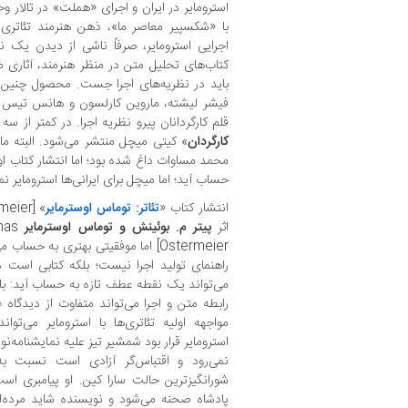
استرومایر در ایران و اجرای «هملت» در تالار و
با «شکسپیر معاصر ما»، ذهن هنرمند تئاتر
اجرایی استرومایر، صرفاً ناشی از دیدن یک ن
کتاب‌های تحلیل متن در منظر هنرمند، آثاری م
باید در نظریه‌های اجرا جست. محصول چنین ن
فیشر لیشته، ماروین کارلسون و هانس تیس لما
قلم کارگردانان پیرو نظریه اجرا. در کمتر از سه
کارگردان
» کیتی میچل منتشر می‌شود. البته ما
محمد مساوات داغ شده بود؛ اما انتشار کتاب ا
حساب آید؛ اما میچل برای ایرانی‌ها استرومایر ن
انتشار کتاب «
تئاتر: توماس اوسترمایر
rmeier
اثر
پیتر م. بوئینش و توماس اوسترمایر
mas
Ostermeier] اما موفقیتی بهتری به ح
راهنمای تولید اجرا نیست؛ بلکه کتابی است د
می‌تواند یک نقطه عطف تازه به حساب آید: بازگر
رابطه متن و اجرا می‌تواند متفاوت از دیدگاه طر
مواجهه اولیه تئاتری‌ها با استرومایر می‌تو
استرومایر قرار بود شمشیر تیز علیه نمایشنامه‌نو
نمی‌رود و اقتباس‌گر آزادی است نسبت ب
شورانگیزترین حالت سارا کین. او پیامبری اس
پادشاه صحنه می‌شود و نویسنده شاید مرده‌