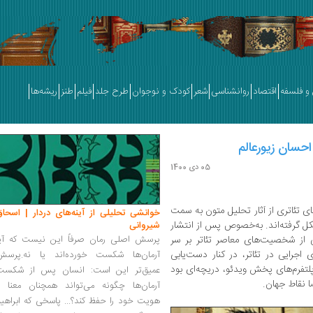
و فلسفه
اقتصاد
روانشناسی
شعر
کودک و نوجوان
طرح جلد
فیلم
طنز
ریشه‌ها
احسان زیورعالم
05 دی 1400
 تئاتری از آثار تحلیل متون به سمت
خوانشی تحلیلی از آینه‌های دردار | اسحاق
کل گرفته‌اند. به‌خصوص پس از انتشار
شیروانی
ی از شخصیت‌های معاصر تئاتر بر سر
پرسش اصلی رمان صرفاً این نیست که آیا
 اجرایی در تئاتر، در کنار دست‌یابی
آرمان‌ها شکست خورده‌اند یا نه.پرسش
 پلتفرم‌های پخش ویدئو، دریچه‌ای بود
عمیق‌تر این است: انسان پس از شکست
ا نقاط جهان.
آرمان‌ها چگونه می‌تواند همچنان معنا و
هویت خود را حفظ کند؟... پاسخی که ابراهی