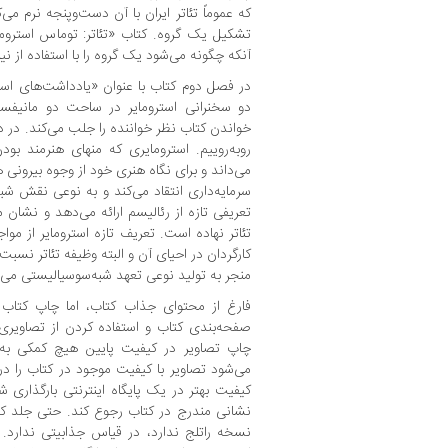
که عموماً تئاتر ایران با آن دست‌وپنجه نرم می
تشکیل یک گروه. کتاب «تئاتر: توماس استرومای
آنکه چگونه می‌شود یک گروه را با استفاده از ن
در فصل دوم کتاب با عنوان «یادداشت‌های استر
دو سخنرانی استرومایر در ساحت دو مانیف
خواندن کتاب نظر خواننده را جلب می‌کند. در د
روبه‌روییم. استرومایری که منهای هنرمند بو
می‌داند و برای نگاه هنری خود از وجوه بیرونی ه
سرمایه‌داری انتقاد می‌کند و به نوعی نقش شبه
تعریفی تازه از رئالیسم ارائه می‌دهد و نشان م
تئاتر نهاده است. تعریف تازه استرومایر از مو
کارگردان در احیای آن و البته وظیفه تئاتر نسبت
منجر به تولید نوعی تعهد شبه‌سوسیالیستی می‌
فارغ از محتوای جذاب کتاب، اما چاپ کتاب س
صفحه‌بندی کتاب و استفاده کردن از تصاویر
چاپ تصاویر در کیفیت پایین هیچ کمکی به جذ
می‌شود تصاویر با کیفیت موجود در کتاب را د
کیفیت بهتر در یک پایگاه اینترنتی بارگذاری 
نشانی مندرج در کتاب رجوع کند. حتی جلد ک
نسخه راتلج ندارد، در قیاس جذابیتی ندارد. ای