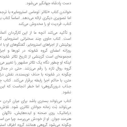
دست پادشاه جهانگیر می‌شود.
خواندن کتاب «تئاتر: توماس استرومایر» با ترجم
اما تصویری دیگری ارائه می‌دهد. اساساً کتاب با
کتاب، فردیت او را مخدوش می‌کند
و تأکید می‌کند آنچه ما از این کارگردان آل
است. کتاب حاوی چند سخنرانی استرومایر، گف
بوئینش از اجراهای استرومایر، گفتگوهای او با ا
روزانه اعضای گروه شابونه در تورها و اجر
مجموعه‌ای است گزینشی از تاریخ تئاتر شابونه
اینکه او چطور نگاه یک تئاتر مشهور را تغییر م
گروه روال تازه را رقم می‌زنند. حتی در جد
چگونه در شابونه با حذف نویسنده، نقش درام
متن، با حاکم اجرا رابطه برقرار می‌کند. کتا
جذاب درون‌گروهی؛ اما خطر آنجاست که این 
نشود.
کتاب می‌تواند بستری باشد برای عیان کردن ح
می‌تواند بُت زمانه جوانان تئاتری شود. تلا
دراماتیک روی صحنه و ایده‌هایش، ناگهان م
هنرمند جوان. او از خودش می‌پرسد چرا من اس
چگونه می‌شود گروهی همانند گروه اطراف استر