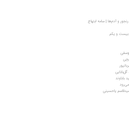
نجور و آدم‌ها | سامه ابتهاج
 بیست و یکم
یوسفی
‌چی
بانپور
گل‌بابایی
 باباوند
ی‌رود
 سیدقاسم یاحسینی