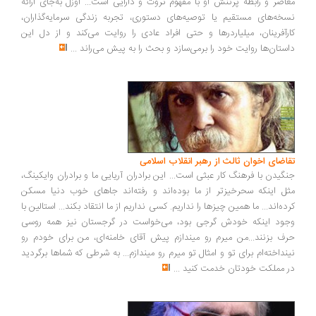
اصر و رابطه پرتنش او با مفهوم ثروت و دارایی است... اوزل به‌جای ارائه
خه‌های مستقیم یا توصیه‌های دستوری، تجربه زندگی سرمایه‌گذاران،
رآفرینان، میلیاردرها و حتی افراد عادی را روایت می‌کند و از دل این
ستان‌ها روایت خود را برمی‌سازد و بحث را به پیش می‌راند
...
اضای اخوان ثالث از رهبر انقلاب اسلامی
گیدن با فرهنگ کار عبثی است... این برادران آریایی ما و برادران وایکینگ،
ل اینکه سحرخیزتر از ما بوده‌اند و رفته‌اند جاهای خوب دنیا مسکن
ده‌اند... ما همین چیزها را نداریم. کسی نداریم از ما انتقاد بکند... استالین با
ود اینکه خودش گرجی بود، می‌خواست در گرجستان نیز همه روسی
ف بزنند...من میرم رو میندازم پیش آقای خامنه‌ای، من برای خودم رو
نداخته‌ام برای تو و امثال تو میرم رو میندازم... به شرطی که شماها برگردید
 مملکت خودتان خدمت کنید
...