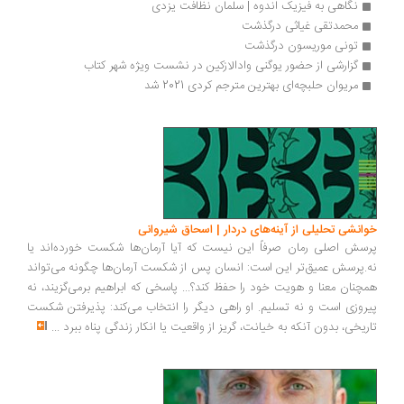
نگاهی به فیزیک اندوه | سلمان نظافت یزدی
محمدتقی غیاثی درگذشت
تونی موریسون درگذشت
گزارشی از حضور یوگنی وادالازکین در نشست ویژه شهر کتاب
مریوان حلبچه‌ای بهترین مترجم کردی 2021 شد
انشی تحلیلی از آینه‌های دردار | اسحاق شیروانی
سش اصلی رمان صرفاً این نیست که آیا آرمان‌ها شکست خورده‌اند یا
.پرسش عمیق‌تر این است: انسان پس از شکست آرمان‌ها چگونه می‌تواند
چنان معنا و هویت خود را حفظ کند؟... پاسخی که ابراهیم برمی‌گزیند، نه
روزی است و نه تسلیم. او راهی دیگر را انتخاب می‌کند: پذیرفتن شکست
ریخی، بدون آنکه به خیانت، گریز از واقعیت یا انکار زندگی پناه ببرد
...