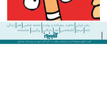
رمان ایرانی
خاطره، سفرنامه و روایت
جامعه شناسی
هنر
زندگی
نامه
مرجع
کتابشناسی
نقد
بایگانی
پیگیری
شناسنامه
کلیه حقوق محفوظ است و بازنشر مطالب با ذکر
کتاب نیوز
و درج لینک، بلامانع .