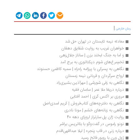
|
ان خارجی
معادله نیمه تابستان در تهران حل شد
خواهران غریب به روایت شقایق دهقان
و اما به جنگ لبخند بزن | ساناز جلال‌زهی
تخم‌مرغ‌های شوم دیکتاتوری به برج آمد
نگاهی به پسرکی با پیژامه راه‌راه | سمیه کاظمی حسنوند
ارواح سرگردان و قربانی نیمه زمستان
نگاهی به زفی شورشی | مهرآذین بشیری‌راد
درباره دریغا ملا عمر | ساسان فقیه
مروری بر اگنس گری | احمد آفتابی
نگاهی به دفترچه‌های کتاب‌فروش | کریم اسدی‌اصل
نگاهی به زبانه‌های خشم | مونا نادری
روایت ژان پل سارتراز اروپای دهه 40
نونو راموس در گفت‌وگو با بئاتریس براشر
درباره زنی در قاب پنجره | لیلا عبداللهی‌اقدم
ژول‌ ورن با روبورِ فاتح رسید