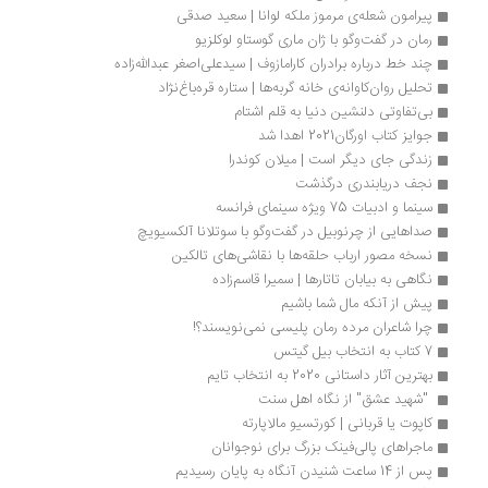
پیرامون شعله‌ی مرموز ملکه لوانا | سعید صدقی
رمان در گفت‌وگو با ژان ماری گوستاو لوکلزیو
چند خط درباره برادران کارامازوف | سیدعلی‌اصغر عبدالله‌زاده
تحلیل روان‌کاوانه‌ی خانه گربه‌ها | ستاره قره‌باغ‌نژاد
بی‌تفاوتی دلنشین دنیا به قلم اشتام
جوایز کتاب اورگان2021 اهدا شد
زندگی جای دیگر است | میلان کوندرا 
نجف دریابندری درگذشت
سینما و ادبیات 75 ویژه سینمای فرانسه
صداهایی از چرنوبیل در گفت‌وگو با سوتلانا آلکسیویچ
نسخه مصور ارباب حلقه‌ها با نقاشی‌های تالکین
نگاهی به بیابان تاتارها | سمیرا قاسم‌زاده
پیش از آنکه مال شما باشیم
چرا شاعران مرده رمان پلیسی نمی‌نویسند؟!
7 کتاب به انتخاب بیل گیتس
بهترین آثار داستانی 2020 به انتخاب تایم 
 "شهید عشق" از نگاه اهل سنت 
کاپوت یا قربانی | کورتسیو مالاپارته
ماجراهای پالی‌فینک بزرگ برای نوجوانان
پس از 14 ساعت شنیدن آنگاه به پایان رسیدیم