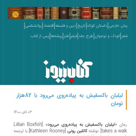
ان خارجی
داستان کوتاه
تاریخ
دین و فلسفه
اقتصاد
روانشناسی
ر
کودک و نوجوان
طرح جلد
فیلم
طنز
ریشه‌ها
پس از کتاب
لیلیان باکسفیش به پیاده‌روی می‌رود با 82هزار
تومان
03 آبان 1400
ان «
لیلیان باکسفیش به پیاده‌روی می‌رود
» [Lillian Boxfish
takes a w] نوشته
کاتلین رونی
[Kathleen Rooney] با ترجمه