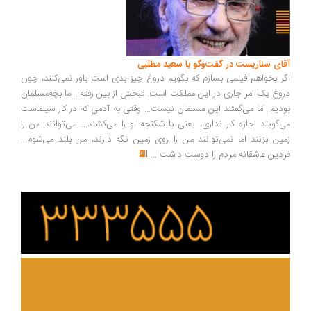
ای سناریست در گفت‌وگو با سعید مطلبی
ر بخواهم فیلمی بسازم که بگویم دروغ چیز بدی است باور نمی‌کنند، چون
وغ یک امر جاری در این مملکت است. قبحش از بین رفته... ما بچه‌مسلمان
دیم. اما می‌گفتند این مسلمان نیست... وقتی به آدمی که در کار سینماست
‌گویند اجازه کار نداری، یعنی با شکنجه او را می‌کشند... می‌توانند من را
ین بزنند اما نمی‌توانند من را روی زمین نگه دارند، من بلند می‌شوم...
دین عاشقانه مردم را دوست داشت
...