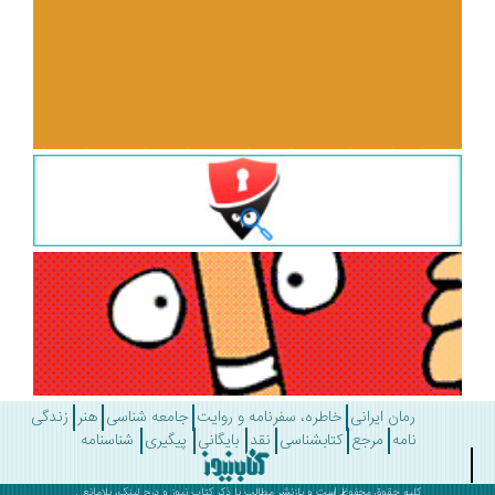
رمان ایرانی
خاطره، سفرنامه و روایت
جامعه شناسی
هنر
زندگی
نامه
مرجع
کتابشناسی
نقد
بایگانی
پیگیری
شناسنامه
کلیه حقوق محفوظ است و بازنشر مطالب با ذکر
کتاب نیوز
و درج لینک، بلامانع .