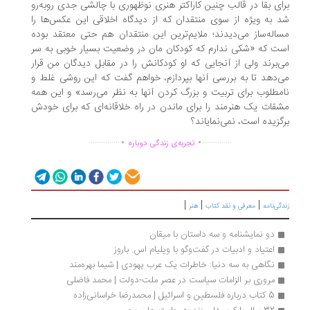
ای بقا در قالب چنین کاراکتر هنری نوظهوری با چالشی جدی روبه‌رو
 به ویژه از سوی منتقدان که از دیدگاه اخلاقی این عکس‌ها را
اله‌ساز می‌دیدند؛ ملایم‌ترین این منتقدان هم حتی معتقد بوده
ت که «شکی ندارم که کودکان مان در وضعیت بسیار خوبی به سر
‌برند ولی از آنجایی که او کودکانش را در مقابل دیدگان من قرار
‌دهد تا به بررسی آنها بپردازم، خواهم گفت که این روشی غلط و
مطلوب برای تربیت و بزرگ کردن آنها به نظر می‌رسد» و این همه
قات یک هنرمند را برای ماندن در راه خلاقانه‌ای که برای خودش
گزیده است، نمی‌نمایاند؟
.
.
...............
..............
تجربه‌ی زندگی دوباره
|
|
|
گی‌نامه
معرفی و نقد کتاب
هنر
دو نمایشنامه و سه داستان با میقان
اعتیاد و ادبیات در گفت‌وگو با ویلیام اس. باروز
نگاهی به سه دنیا: خاطرات یک عرب یهودی | شیما بهره‌مند
مروری بر الزامات سیاست در عصر ملت-دولت | محمد فاضلی
5 کتاب درباره فلسطین و اسرائیل | محمدرضا خراسانی‌زاده