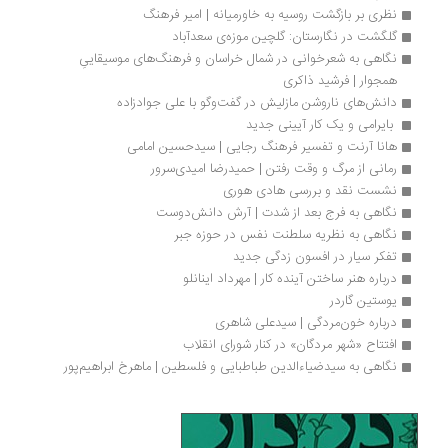
نظری بر بازگشت روسیه به خاورمیانه | امیر فرهنگ
گلگشت در نگارستان: گلچین موزه‌ی سعدآباد
نگاهی به شعرخوانی در شمال خراسان و فرهنگ‌های موسیقاییِ 
همجوار | فرشید ذاکری
دانش‌های ناروشن مازلیش در گفت‌و‌گو با علی جوادزاده
 بایرامی و یک کار آیینی جدید 
هانا آرنت و تفسیر فرهنگ رجایی | سیدحسین امامی
رمانی از مرگ و وقت رفتن | حمیدرضا امیدی‌سرور
نشست نقد و بررسی هادی هوری
نگاهی به فرج بعد از شدت | آرش دانش‌دوست
نگاهی به نظریه سلطنت نفس در حوزه جبر
تفکر سیار در افسون زدگی جدید
درباره هنر ساختن آینده کار | مهرداد اینانلو
یوستین گاردر
درباره خون‌مردگی | سیدعلی شاهری
افتتاح «شهر مردگان» در کنار شورای انقلاب
نگاهی به سیدضیاءالدین طباطبایی و فلسطین | ماهرخ ابراهیم‌پور