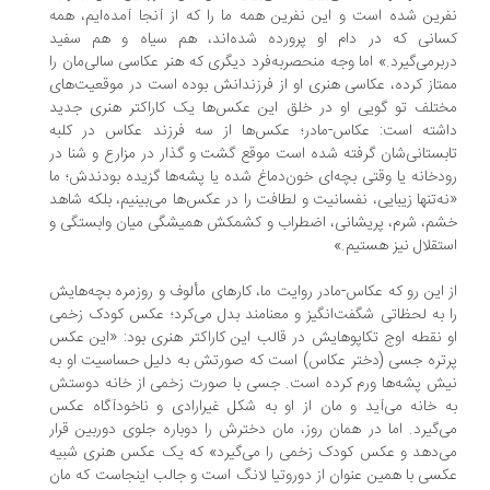
رین شده است و این نفرین همه ما را که از آنجا آمده‌ایم، همه
انی که در دام او پرورده شده‌اند، هم سیاه و هم سفید
برمی‌گیرد.» اما وجه منحصربه‌فرد دیگری که هنر عکاسی سالی‌مان را
تاز کرده، عکاسی هنری او از فرزندانش بوده است در موقعیت‌های
تلف تو گویی او در خلق این عکس‌ها یک کاراکتر هنری جدید
شته است: عکاس-مادر؛ عکس‌ها از سه فرزند عکاس در کلبه
بستانی‌شان گرفته شده است موقع گشت و گذار در مزارع و شنا در
دخانه یا وقتی بچه‌ای خون‌دماغ شده یا پشه‌ها گزیده بودندش؛ ما
ه‌تنها زیبایی، نفسانیت و لطافت را در عکس‌ها می‌بینیم، بلکه شاهد
م، شرم، پریشانی، اضطراب و کشمکش همیشگی میان وابستگی و
تقلال نیز هستیم.»
 این رو که عکاس-مادر روایت ما، کارهای مألوف و روزمره بچه‌هایش
 به لحظاتی شگفت‌انگیز و معنامند بدل می‌کرد؛ عکس کودک زخمی
 نقطه اوج تکاپوهایش در قالب این کاراکتر هنری بود: «این عکس
تره جسی (دختر عکاس) است که صورتش به دلیل حساسیت او به
ش پشه‌ها ورم کرده است. جسی با صورت زخمی از خانه دوستش
 خانه می‌آید و مان از او به شکل غیرارادی و ناخودآگاه عکس
‌گیرد. اما در همان روز، مان دخترش را دوباره جلوی دوربین قرار
‌دهد و عکس کودک زخمی را می‌گیرد» که یک عکس هنری شبیه
سی با همین عنوان از دوروتیا لانگ است و جالب اینجاست که مان