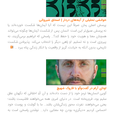
انشی تحلیلی از آینه‌های دردار | اسحاق شیروانی
سش اصلی رمان صرفاً این نیست که آیا آرمان‌ها شکست خورده‌اند یا
.پرسش عمیق‌تر این است: انسان پس از شکست آرمان‌ها چگونه می‌تواند
چنان معنا و هویت خود را حفظ کند؟... پاسخی که ابراهیم برمی‌گزیند، نه
روزی است و نه تسلیم. او راهی دیگر را انتخاب می‌کند: پذیرفتن شکست
ریخی، بدون آنکه به خیانت، گریز از واقعیت یا انکار زندگی پناه ببرد
...
ونای آرام در گفت‌وگو با فاروک شهیچ
یی انسان‌ها ترمزِ خود را از دست داده‌اند و آن کُدِ اخلاقی که نگهبان عقل
یم بود، فروریخته است. در دنیای امروز، همه می‌خواهند فاشیست باشند؛
نی می‌خواهند نفرت، محورِ زندگی‌شان باشد... ما با گوشت و پوست خود
ساس کردیم «دیگری» بودن چه معنایی دارد... نوشتن پاسخی است به