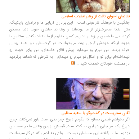
اضای اخوان ثالث از رهبر انقلاب اسلامی
گیدن با فرهنگ کار عبثی است... این برادران آریایی ما و برادران وایکینگ،
ل اینکه سحرخیزتر از ما بوده‌اند و رفته‌اند جاهای خوب دنیا مسکن
ده‌اند... ما همین چیزها را نداریم. کسی نداریم از ما انتقاد بکند... استالین با
ود اینکه خودش گرجی بود، می‌خواست در گرجستان نیز همه روسی
ف بزنند...من میرم رو میندازم پیش آقای خامنه‌ای، من برای خودم رو
نداخته‌ام برای تو و امثال تو میرم رو میندازم... به شرطی که شماها برگردید
 مملکت خودتان خدمت کنید
...
ای سناریست در گفت‌وگو با سعید مطلبی
ر بخواهم فیلمی بسازم که بگویم دروغ چیز بدی است باور نمی‌کنند، چون
وغ یک امر جاری در این مملکت است. قبحش از بین رفته... ما بچه‌مسلمان
دیم. اما می‌گفتند این مسلمان نیست... وقتی به آدمی که در کار سینماست