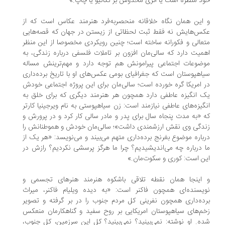
د منظره است یا اثری مخدوش بر نگاتیو یا چاپ.»
این همان نگاه خلاقانه منحصربه‌فرد هنرمند عکاس است که از
س‌هایش نه فقط ثبت لحظاتی از زیستن در جهان که قصه‌هایی
عالی و فکورانه ساخته است؛ چنین رویکردی مخصوصا از این منظر
میت دارد که سالی‌مان افزون بر تاملات فلسفی درباره زندگی، به
ضوعات اجتماعی پیرامونش هم توجه دارد و مهم‌ترینش مساله
اهپوستان است که جغرافیای بومی عکس‌های او با تاریخ برده‌داری
 امریکا گره خورده است؛ سالی‌مان برای این پروژه اجتماعی خودش
 انگیزه عاطفی دارد همچون هر هنرمند دیگری که برای خلق به
گیزه‌های عاطفی نیازمند است: زن سیاهپوستی به نام ویرجینیا کارتر
 «به مدت پنجاه سال برای پدر و مادر سالی کار کرد و در پرورش و
دگی وی نقش ارزشمندی داشت»؛ سالی‌مان خودش و هموطنانش را
باره موضوع بغرنج برده‌داری متهم می‌بیند و می‌نویسد: «هر یک از
 درباره چه می‌اندیشیدیم؟ چرا ما هرگز پرسشی نکردیم؟ رازش در
ن است: کوری و سکوت‌مان.»
اینجا همان نقطه تلاقی باشکوه هنرمند هنرهای تجسمی و
یسنده‌ای همچون فاکنر است: «به دیده ویلیام فاکنر، میراث
ده‌داری همچون نفرینی کل مردم جنوب را در بر گرفته و تصویر
م‌های سیاهپوستان امریکایی بر روح سفید و گناهکارمان منعکس
ه. او نوشته: نمی‌بینید؟ نمی‌بینید؟ کل این سرزمین، کل جنوب،