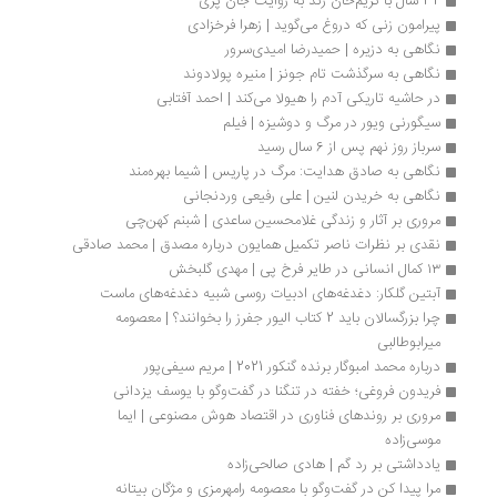
32 سال با کریم‌خان زند به روایت جان پری
پیرامون زنى که دروغ مى‌گوید | زهرا فرخزادی
نگاهی به دزیره | حمیدرضا امیدی‌سرور
نگاهی به سرگذشت تام جونز | منیره پولادوند
در حاشیه تاریکی آدم را هیولا می‌کند | احمد آفتابی
سیگورنی ویور در مرگ و دوشیزه | فیلم
سرباز روز نهم پس از 6 سال رسید
نگاهی به صادق هدایت: مرگ در پاریس | شیما بهره‌مند
نگاهی به خریدن لنین | علی رفیعی وردنجانی
مروری بر آثار و زندگی غلامحسین ساعدی | شبنم کهن‌چی
نقدی بر نظرات ناصر تکمیل همایون درباره مصدق | محمد صادقی
۱۳ کمال انسانی در طایر فرخ پی | مهدی گلبخش
آبتین گلکار: دغدغه‌های ادبیات روسی شبیه دغدغه‌های ماست
چرا بزرگسالان باید 2 کتاب الیور جفرز را بخوانند؟ | معصومه 
میرابوطالبی
درباره محمد امبوگار برنده گنکور 2021 | مریم سیفی‌پور
فریدون فروغی؛ خفته در تنگنا در گفت‌وگو با یوسف یزدانی
مروری بر روندهای فناوری در اقتصاد هوش مصنوعی | ایما 
موسی‌زاده 
یادداشتی بر رد گم | هادی صالحی‌زاده
مرا پیدا کن در گفت‌وگو با معصومه رامهرمزی و مژگان بیتانه