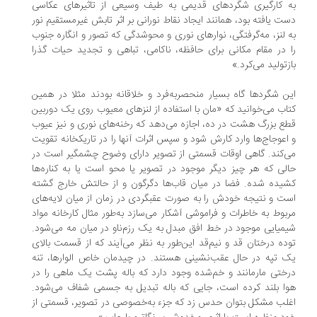
 کارگیری شگردهای قدیمی به طیف وسیعی از تاثیرهای عکاسی
ت یافته بود، همانند ایجاد نقاط نورانی بر اثر تابش غیرمستقیم نور
 لنز، مه‌گرفتگی، نوارهای نوری و محوشدگی که تصور و انگاره جنوب
 در مقام مکانی برای حافظه، ناکامی، تباهی و تجدید حیات گذرا
زتولید می‌کرد.»
ن شگردها گاه بسیار منحصربه‌فرد و خلاقانه بودند مثلا در همین
اب می‌خوانید که «مان با استفاده از لنزهای معیوب روی یک دوربین
ع بزرگ هشت در ده، اجازه می‌دهد که رخنه‌های نوری و نیز عیوب
اعوجاج‌ها وارد کارش شود و سپس اثرات آنها را در تاریکخانه تقویت
‌کند. گاهی اوقات قسمتی از تصویر دارای وضوح چشمگیر است در
لی که هر چیز دیگر موجود در تصویر یا محو است یا به کناره‌ها
یده شده. فضا در میان قاب‌ها دگرگون و از حالتش خارج گشته
ت و نتیجه خودش را به صورت عقبگردی در زمان از میان لایه‌های
بوط به خاطرات و فراموشی آشکار می‌سازد به‌طور مثال کارخانه مواد
میایی موجود در خط افق مبدل به یک رزم‌ناو در میان مه می‌شود.
ده درختان قد و نیم‌قد این‌طور به نظر می‌آیند که از قسمت بالای
 تپه در حال عقب‌نشینی هستند. در چیدمان خاص الوارها، تنه
ختی مارمانند و خم‌شده وجود دارد که باله پشت یک ماهی را در
ا بلند کرده است، جایی که باله تبدیل به جسمی شفاف می‌شود.
لب مشکل بتوان حدس زد که جزء به‌خصوصی در تصویر، قسمتی از