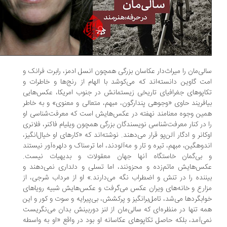
لی‌مان را میراث‌دار عکاسان بزرگی همچون انسل ادمز، رابرت فرانک و
ت گاوین دانسته‌اند که می‌کوشد با الهام از رنج‌ها و خاطرات و
اپوهای جغرافیای تاریخی زیستمانش در جنوب امریکا، عکس‌هایی
افریند حاوی «وجوهی پندارگون، مبهم، متعالی و معنوی» و به خاطر
ین وجوه معنامند نهفته در عکس‌هایش است که معرفت‌شناسی او
 در کنار معرفت‌شناسی نویسندگان بزرگی همچون ویلیام فاکنر، فلانری
کانر و ادگار آلن‌پو قرار می‌دهند. نوشته‌اند که «کارهای او خیال‌انگیز،
دوهگین، مبهم، تیره و تار و مه‌آلودند، اما ترسناک و دلهره‌آور نیستند
بی‌گمان خاستگاه آنها جهان معقولات و بدیهیات نیست.
س‌هایش ماتم‌زده و محزونند، اما تسلی و دلداری نمی‌دهند و
ننده را در تنش و اضطراب نگه می‌دارند.» او از مرداب شرجی، از
ارع و خانه‌های ویران عکس می‌گرفت و عکس‌هایش شبیه رویاهای
ابگردها می‌شد، تامل‌برانگیز و پرکشش، بی‌پیرایه و سوت و کور و این
ه تنها در منظره‌ای که سالی‌مان از لنز دوربینش بدان می‌نگریست
ی‌آمد، بلکه حاصل تکاپوهای عکاسانه او بود در واقع «او به واسطه