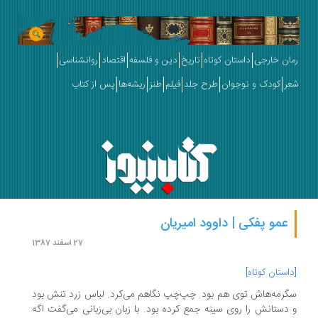
رمان خارجی
داستان کوتاه
تاریخ
دین و فلسفه
اقتصاد
روانشناسی
شعر
کودک و نوجوان
طرح جلد
فیلم
طنز
ریشه‌ها
پس از کتاب
عمو پفکی | داوود امیریان
27 اسفند 1387
[داستان کوتاه]
سگرمه‌هاش توی هم بود. چپ‌چپ نگاهم می‌کرد. لباس زرد تنش بود
و دستانش را روی سینه جمع کرده ‌بود. با زبان بی‌زبانی می‌گفت اگه