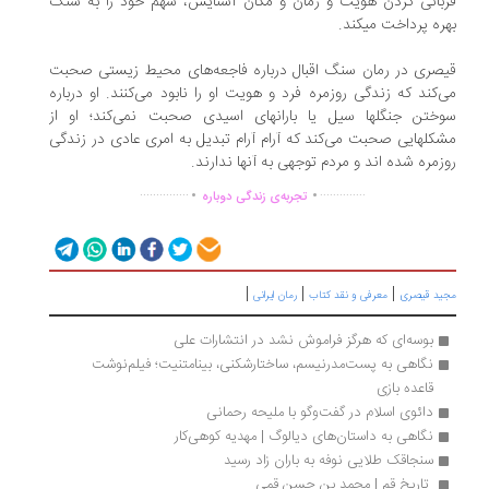
بانی کردن هویت و زمان و مکان آشنایش، سهم خود را به سنگ
ره پرداخت میکند.
صری در رمان سنگ اقبال درباره فاجعه‌های محیط زیستی صحبت
‌کند که زندگی روزمره فرد و هویت او را نابود می‌کنند. او درباره
ختن جنگلها سیل یا بارانهای اسیدی صحبت نمی‌کند؛ او از
کلهایی صحبت می‌کند که آرام آرام تبدیل به امری عادی در زندگی
زمره شده اند و مردم توجهی به آنها ندارند.
.
.
...............
..............
تجربه‌ی زندگی دوباره
|
|
|
ید قیصری
معرفی و نقد کتاب
رمان ایرانی
بوسه‌ای که هرگز فراموش نشد در انتشارات علی
نگاهی به پست‌مدرنیسم، ساختارشکنی، بینامتنیت؛ فیلم‌نوشت 
قاعده بازی
دائوی اسلام در گفت‌وگو با ملیحه رحمانی
نگاهی به داستان‌های دیالوگ | مهدیه کوهی‌کار
سنجاقک طلایی نوفه به باران زاد رسید
 تاریخ قم | محمد بن حسن قمی