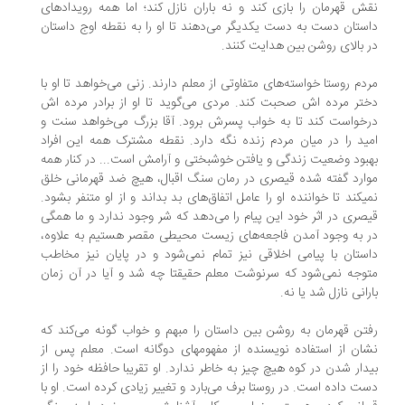
ش قهرمان را بازی کند و نه باران نازل کند؛ اما همه رویدادهای
ستان دست به دست یکدیگر می‌دهند تا او را به نقطه اوج داستان
 بالای روشن بین هدایت کنند.
دم روستا خواسته‌های متفاوتی از معلم دارند. زنی می‌خواهد تا او با
تر مرده اش صحبت کند. مردی می‌گوید تا او از برادر مرده اش
خواست کند تا به خواب پسرش برود. آقا بزرگ می‌خواهد سنت و
ید را در میان مردم زنده نگه دارد. نقطه مشترک همه این افراد
بود وضعیت زندگی و یافتن خوشبختی و آرامش است... در کنار همه
ارد گفته شده قیصری در رمان سنگ اقبال، هیچ ضد قهرمانی خلق
یکند تا خواننده او را عامل اتفاق‌های بد بداند و از او متنفر بشود.
صری در اثر خود این پیام را می‌دهد که شر وجود ندارد و ما همگی
 به وجود آمدن فاجعه‌های زیست محیطی مقصر هستیم به علاوه،
ستان با پیامی اخلاقی نیز تمام نمی‌شود و در پایان نیز مخاطب
وجه نمی‌شود که سرنوشت معلم حقیقتا چه شد و آیا در آن زمان
رانی نازل شد یا نه.
تن قهرمان به روشن بین داستان را مبهم و خواب گونه می‌کند که
ان از استفاده نویسنده از مفهومهای دوگانه است. معلم پس از
دار شدن در کوه هیچ چیز به خاطر ندارد. او تقریبا حافظه خود را از
ت داده است. در روستا برف می‌بارد و تغییر زیادی کرده است. او با