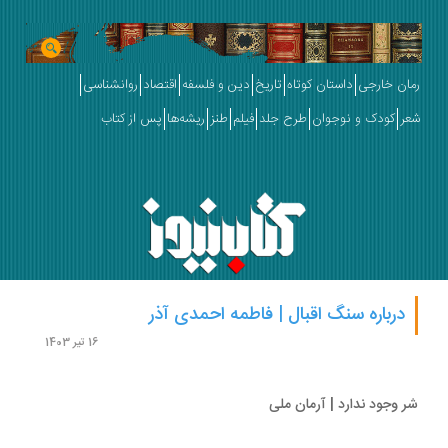
ان خارجی
داستان کوتاه
تاریخ
دین و فلسفه
اقتصاد
روانشناسی
ر
کودک و نوجوان
طرح جلد
فیلم
طنز
ریشه‌ها
پس از کتاب
درباره سنگ اقبال | فاطمه احمدی آذر
16 تیر 1403
 وجود ندارد | آرمان ملی