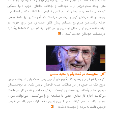
گیدن با فرهنگ کار عبثی است... این برادران آریایی ما و برادران وایکینگ،
ل اینکه سحرخیزتر از ما بوده‌اند و رفته‌اند جاهای خوب دنیا مسکن
ده‌اند... ما همین چیزها را نداریم. کسی نداریم از ما انتقاد بکند... استالین با
ود اینکه خودش گرجی بود، می‌خواست در گرجستان نیز همه روسی
ف بزنند...من میرم رو میندازم پیش آقای خامنه‌ای، من برای خودم رو
نداخته‌ام برای تو و امثال تو میرم رو میندازم... به شرطی که شماها برگردید
 مملکت خودتان خدمت کنید
...
ای سناریست در گفت‌وگو با سعید مطلبی
ر بخواهم فیلمی بسازم که بگویم دروغ چیز بدی است باور نمی‌کنند، چون
وغ یک امر جاری در این مملکت است. قبحش از بین رفته... ما بچه‌مسلمان
دیم. اما می‌گفتند این مسلمان نیست... وقتی به آدمی که در کار سینماست
‌گویند اجازه کار نداری، یعنی با شکنجه او را می‌کشند... می‌توانند من را
ین بزنند اما نمی‌توانند من را روی زمین نگه دارند، من بلند می‌شوم...
دین عاشقانه مردم را دوست داشت
...