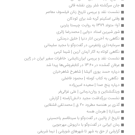
جان سرگشته‌ شلر روی نقشه قالی
نشست نقد و بررسی تاریخ زنان فیلسوف معاصر
وقتی اسکیتم گربه شد برای کودکان
آوا- متولد 1379 به روایت چیستا یثربی
شور شیرین استاد دوایی | محمدرضا زائری
نگاهی به آخرین انار دنیا | خلیل درمنکی
سرمایه‌داری پلتفرمی در گفت‌وگو با مجید سلیمانی‌
نگاهی کوتاه به آثار آرمان آرین | شیما کرمی
نشست نقد و بررسی ایران‌تایشی: خاطرات سفیر ایران در ژاپن
عرفان گمشده در 13:60 در کتابفروشی‌ها پیدا شد
درباره حسد یوری آلیشا | شاهرخ شاهرخیان
 نگاهی به کتاب کومله | محمود فاضلی
درباره پنج صدا | سعیده امین‌زاده
ویتگنشتاین و روان‌درمانی | علی غزالی‌فر
نشست بزرگداشت مجید دانش‎آراسته | گزارش
گذری بر هندسه مطرود 20 ق | محمدتقی قشقایی
سیذارتا | هرمان هسه
تاریخ از پائین در گفت‌وگو با سیدقاسم یاحسینی 
رمان ایرانی در گفت‌وگو با داریوش مهرجویی
گزارشی از حق به ‌شهر تا شهرهای شورشی | نیما شریفی