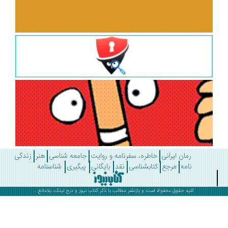
رمان ایرانی
خاطره، سفرنامه و روایت
جامعه شناسی
هنر
زندگی
نامه
مرجع
کتابشناسی
نقد
بایگانی
پیگیری
شناسنامه
کلیه حقوق محفوظ است و بازنشر مطالب با ذکر
کتاب نیوز
و درج لینک، بلامانع .