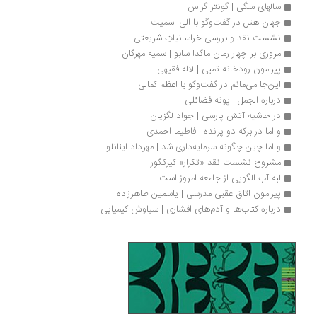
سالهای سگی | گونتر گراس
جهان هتل در گفت‌وگو با الی اسمیت
نشست نقد و بررسی خراسانیاتِ شریعتی
مروری بر چهار رمان ماگدا سابو | سمیه مهرگان
پیرامون رودخانه تمبی | لاله فقیهی
این‌جا می‌مانم در گفت‌وگو با اعظم کمالی
درباره الجمل | پونه فضائلی
در حاشیه آتش پارسی | جواد لگزیان
و اما در برکه دو پرنده | فاطیما احمدی
و اما چین چگونه سرمایه‌داری شد | مهرداد اینانلو
مشروح نشست نقد «تکرار» کیرکگور
لبه آب الگویی از جامعه امروز است
پیرامون اتاق عقبی مدرسی | یاسمین طاهرزاده 
درباره کتاب‌ها و آدم‌های افشاری | سیاوش کیمیایی