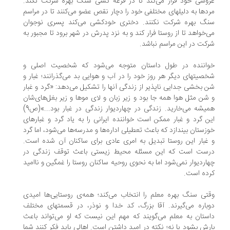
وسی خود فرار می‌کند تا در قرعه کشی سنگ بهره شرکت نکند.
دها به دلیلهای مختلفی خود را دچار نقص عضو می‌کنند تا در مراسم
گ بهره شرکت نکنند. دختری خودکشی می‌کند پسری نوجوان
‌خواهد تا از روستا فرار کند و به نزد پدرش در شهر برود تا مجبور به
کت در این مراسم نباشد.
اننده در طول داستان متوجه می‌شود که شخصیت اصلی و
صیتهای دیگر هر روز خود را در آب و هوایی بد می‌گذرانند؛ غبار و
 بخشی جدایی ناپذیر از زندگی آنها را تشکیل می‌دهد: «گرد و غبار
شن مثل هوا همه جا بود و زیر زبان و لای موها و زیر بغل‌های‌شان
همیشه می‌خارید. زندگی در چهاردیوار زندگی در غبار بود...»(ص9)
ن گرد و غبار ممکن است خواننده ایرانی را به یاد گرد و غبارهای
زستان بیندازد که باعث تعطیلی اداره‌ها و مدرسه‌ها می‌شود، اما گرد
غبار این روستا تبدیل به امری عادی برای ساکنان آن شده است.
ست است که این مسئله محیط زیستی باعث توقف زندگی در
اردیوار نمی‌شود اما به نحوی روحیه ساکنان روستا را غمگین و ناامید
ده است.
تی سنگ بهره معلم را انتخاب می‌کند؛ همه‌ی روستایی‌ها امیدی
باره می‌گیرند. آقا بزرگ، کد خدا و نوذر، در قسمتهای مختلف
ستان به معلم می‌گویند که مهم این نیست که او می‌تواند باعث
رش بشود یا نه؛ نکته در امید داشتن است. اهالی باید فکر کنند شما