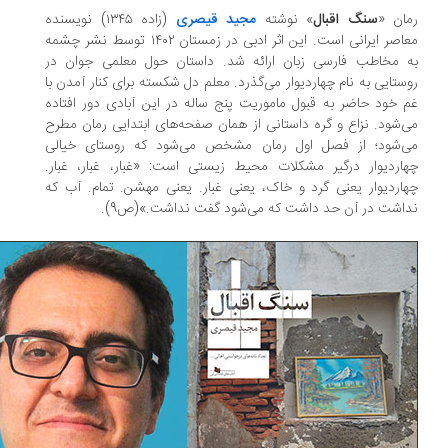
ان «
سنگ اقبال
» نوشته
مجید قیصری
(زاده ۱۳۴۵) نویسنده
معاصر ایرانی است. این اثر ادبی در زمستان ۱۴۰۲ توسط نشر چشمه
 مخاطب فارسی زبان ارائه شد. داستان حول معلمی جوان در
ستایی به نام چهاردیوار می‌گذرد. معلم دل شکسته برای کنار آمدن با
 خود حاضر به قبول ماموریت پنج ساله در این آبادی دور افتاده
‌شود. نزاع و گره داستانی از همان صفحه‌های ابتدایی رمان مطرح
‌شود؛ از فصل اول رمان مشخص می‌شود که روستای خیالی
اردیوار درگیر مشکلات محیط زیستی است: «غبار، غبار، غبار.
اردیوار یعنی گرد و خاک، یعنی غبار. یعنی مهشن. تمام. آب که
اشت در آن حد داشت که می‌شود گفت نداشت.»(ص9).