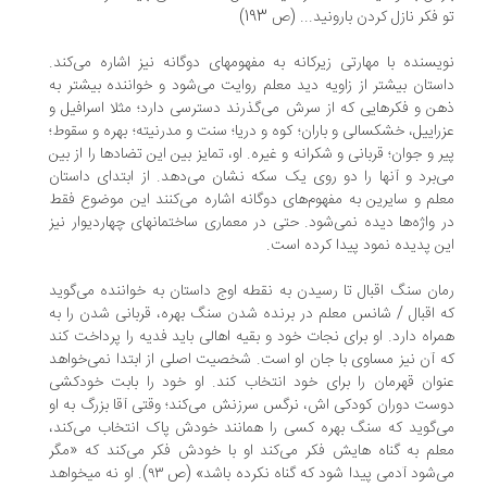
 فکر نازل کردن بارونید... (ص 193)
یسنده با مهارتی زیرکانه به مفهومهای دوگانه نیز اشاره می‌کند.
ستان بیشتر از زاویه دید معلم روایت می‌شود و خواننده بیشتر به
ن و فکرهایی که از سرش می‌گذرند دسترسی دارد؛ مثلا اسرافیل و
راییل، خشکسالی و باران؛ کوه و دریا؛ سنت و مدرنیته؛ بهره و سقوط؛
ر و جوان؛ قربانی و شکرانه و غیره. او، تمایز بین این تضادها را از بین
‌برد و آنها را دو روی یک سکه نشان می‌دهد. از ابتدای داستان
لم و سایرین به مفهوم‌های دوگانه اشاره می‌کنند این موضوع فقط
 واژه‌ها دیده نمی‌شود. حتی در معماری ساختمانهای چهاردیوار نیز
ن پدیده نمود پیدا کرده است.
ان سنگ اقبال تا رسیدن به نقطه اوج داستان به خواننده می‌گوید
 اقبال / شانس معلم در برنده شدن سنگ بهره، قربانی شدن را به
راه دارد. او برای نجات خود و بقیه اهالی باید فدیه را پرداخت کند
 آن نیز مساوی با جان او است. شخصیت اصلی از ابتدا نمی‌خواهد
وان قهرمان را برای خود انتخاب کند. او خود را بابت خودکشی
ست دوران کودکی اش، نرگس سرزنش می‌کند؛ وقتی آقا بزرگ به او
‌گوید که سنگ بهره کسی را همانند خودش پاک انتخاب می‌کند،
لم به گناه هایش فکر می‌کند او با خودش فکر می‌کند که «مگر
می‌شود آدمی پیدا شود که گناه نکرده باشد» (ص ۹۳). او نه میخواهد