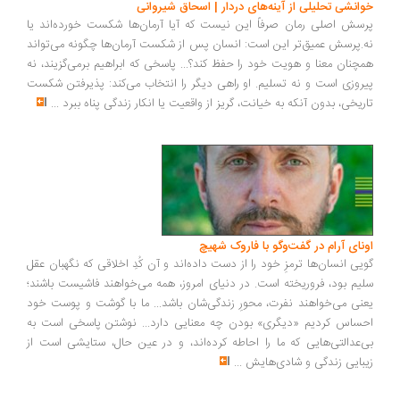
انشی تحلیلی از آینه‌های دردار | اسحاق شیروانی
سش اصلی رمان صرفاً این نیست که آیا آرمان‌ها شکست خورده‌اند یا
.پرسش عمیق‌تر این است: انسان پس از شکست آرمان‌ها چگونه می‌تواند
چنان معنا و هویت خود را حفظ کند؟... پاسخی که ابراهیم برمی‌گزیند، نه
روزی است و نه تسلیم. او راهی دیگر را انتخاب می‌کند: پذیرفتن شکست
ریخی، بدون آنکه به خیانت، گریز از واقعیت یا انکار زندگی پناه ببرد
...
ونای آرام در گفت‌وگو با فاروک شهیچ
یی انسان‌ها ترمزِ خود را از دست داده‌اند و آن کُدِ اخلاقی که نگهبان عقل
یم بود، فروریخته است. در دنیای امروز، همه می‌خواهند فاشیست باشند؛
نی می‌خواهند نفرت، محورِ زندگی‌شان باشد... ما با گوشت و پوست خود
ساس کردیم «دیگری» بودن چه معنایی دارد... نوشتن پاسخی است به
‌عدالتی‌هایی که ما را احاطه کرده‌اند، و در عین حال، ستایشی است از
بایی زندگی و شادی‌هایش
...