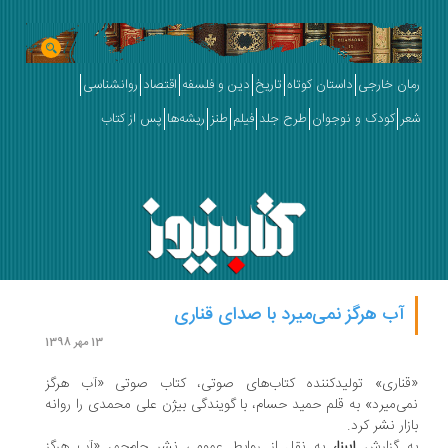
رمان خارجی
داستان کوتاه
تاریخ
دین و فلسفه
اقتصاد
روانشناسی
شعر
کودک و نوجوان
طرح جلد
فیلم
طنز
ریشه‌ها
پس از کتاب
آب هرگز نمی‌میرد با صدای قناری
13 مهر 1398
«قناری» تولیدکننده کتاب‌های صوتی، کتاب صوتی «آب هرگز
نمی‌میرد» به قلم حمید حسام، با گویندگی بیژن علی محمدی را روانه
بازار نشر کرد.
به گزارش
ایبنا،
به نقل از روابط عمومی نشر جام‌جم، «آب هرگز