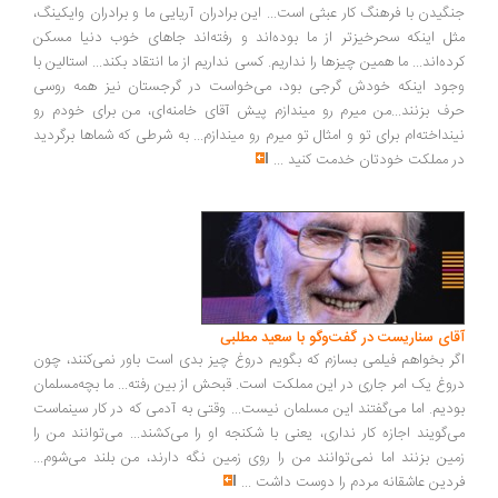
جنگیدن با فرهنگ کار عبثی است... این برادران آریایی ما و برادران وایکینگ،
مثل اینکه سحرخیزتر از ما بوده‌اند و رفته‌اند جاهای خوب دنیا مسکن
کرده‌اند... ما همین چیزها را نداریم. کسی نداریم از ما انتقاد بکند... استالین با
وجود اینکه خودش گرجی بود، می‌خواست در گرجستان نیز همه روسی
حرف بزنند...من میرم رو میندازم پیش آقای خامنه‌ای، من برای خودم رو
نینداخته‌ام برای تو و امثال تو میرم رو میندازم... به شرطی که شماها برگردید
در مملکت خودتان خدمت کنید
...
آقای سناریست در گفت‌وگو با سعید مطلبی
اگر بخواهم فیلمی بسازم که بگویم دروغ چیز بدی است باور نمی‌کنند، چون
دروغ یک امر جاری در این مملکت است. قبحش از بین رفته... ما بچه‌مسلمان
بودیم. اما می‌گفتند این مسلمان نیست... وقتی به آدمی که در کار سینماست
می‌گویند اجازه کار نداری، یعنی با شکنجه او را می‌کشند... می‌توانند من را
زمین بزنند اما نمی‌توانند من را روی زمین نگه دارند، من بلند می‌شوم...
فردین عاشقانه مردم را دوست داشت
...