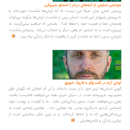
خوانشی تحلیلی از آینه‌های دردار | اسحاق شیروانی
پرسش اصلی رمان صرفاً این نیست که آیا آرمان‌ها شکست خورده‌اند یا
نه.پرسش عمیق‌تر این است: انسان پس از شکست آرمان‌ها چگونه می‌تواند
همچنان معنا و هویت خود را حفظ کند؟... پاسخی که ابراهیم برمی‌گزیند، نه
پیروزی است و نه تسلیم. او راهی دیگر را انتخاب می‌کند: پذیرفتن شکست
تاریخی، بدون آنکه به خیانت، گریز از واقعیت یا انکار زندگی پناه ببرد
...
اونای آرام در گفت‌وگو با فاروک شهیچ‭
گویی انسان‌ها ترمزِ خود را از دست داده‌اند و آن کُدِ اخلاقی که نگهبان عقل
سلیم بود، فروریخته است. در دنیای امروز، همه می‌خواهند فاشیست باشند؛
یعنی می‌خواهند نفرت، محورِ زندگی‌شان باشد... ما با گوشت و پوست خود
احساس کردیم «دیگری» بودن چه معنایی دارد... نوشتن پاسخی است به
بی‌عدالتی‌هایی که ما را احاطه کرده‌اند، و در عین حال، ستایشی است از
زیبایی زندگی و شادی‌هایش
...