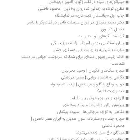
مینیاتورهای سیاه در گفت‌وگو با کامبیز درم‌بخش
نظری کوتاه به زندگی شادروان به‌آذین | محمود فاضلی
چاپ اول «جانستان کابلستان» در نمایشگاه
دکتر محمد مصدق در دوران سلطنت قاجار در گفت‌وگو با ناصر 
تکمیل همایون
گاهِ نقد الگوهای توسعه رسید
پایان استثنایی بودن آمریکا | زگنیف برژینسکی
سفرنامه شیرازیه به روایت علی ‌عسگری افشار
خانم رئیس‌جمهور: نامه‌ای برای شما، که سرنوشت جهانی در دست 
شماست!
درباره سگ‌های نگهبان | وحید محرابیان
نگاهی به اقتصاد روایی | سمیرا دردشتی
درباره وداع با گابو و مرسدس | زینب کاظم‌خواه
ضد ولایت فقیه؟! 
آل‌پاچینو در بوی خوش زن | فیلم
پیرامون زنان و قدرت | مبینا علیمحمدی
نگاهی به کوچه مرجانی‌ها | سپيده بیگدلی
درباره جلد دوم سفرنامه سون هدین به ایران عصر ناصری | 
محمود فاضلی
مردگان باغ سبز  زنده می‌شوند 
عرفان تطبیقی در اطلاعات حکمت و معرفت تازه