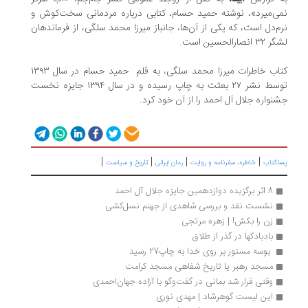
نمی‌میرد»، نوشته حمید حسام، کتابی‌ درباره مردمانی سخت‌کوش و
نرم‌دل است، که یکی از آن‌ها، جانباز میرزا محمد سلگی، از فرماندهان
لشگر ۳۲ انصارالحسین است.
کتاب خاطرات میرزا محمد سلگی، به قلم حمید حسام در سال ۱۳۹۳
توسط نشر ۲۷ بعثت به چاپ رسیده و در سال ۱۳۹۴ جایزه نخست
جشنواره
جلال آل احمد را از آن خود کرد.
|
|
|
|
پساکتاب
خاطره، سفرنامه‌ و روایت
رمان ایرانی
تاریخ و سیاست
8 اثر برگزیده دوازدهمین جایزه جلال آل احمد
نشست نقد و بررسی شاهدی از جهنم نسل‌کشی
زن را بکش! | زهره مرتجی
بادبادکها در گذر از طلاق
 بوسه مستور بر روی خدا به چاپ27 رسید 
مسجد رهبر یا تاریخ شفاهی مسجد کرامت
وقتی قرار شد بمانی در گفت‌وگو با آزاده جهان‌احمدی
این لیست گوهرشاد | مهدی نوری