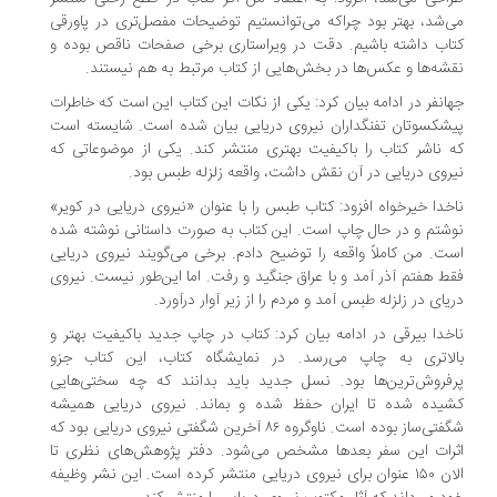
‌شد، بهتر بود چراکه می‌توانستیم توضیحات مفصل‌تری در پاورقی
اب داشته باشیم. دقت در ویراستاری برخی صفحات ناقص بوده و
شه‌ها و عکس‌ها در بخش‌هایی از کتاب مرتبط به هم نیستند.
انفر در ادامه بیان کرد: یکی از نکات این کتاب این است که خاطرات
شکسوتان تفنگداران نیروی دریایی بیان شده است. شایسته است
 ناشر کتاب را باکیفیت بهتری منتشر کند. یکی از موضوعاتی که
روی دریایی در آن نقش داشت، واقعه زلزله طبس بود.
خدا خیرخواه افزود: کتاب طبس را با عنوان «نیروی دریایی در کویر»
شتم و در حال چاپ است. این کتاب به صورت داستانی نوشته شده
ت. من کاملاً واقعه را توضیح دادم. برخی می‌گویند نیروی دریایی
ط هفتم آذر آمد و با عراق جنگید و رفت. اما این‌طور نیست. نیروی
یای در زلزله طبس آمد و مردم را از زیر آوار درآورد.
خدا بیرقی در ادامه بیان کرد: کتاب در چاپ جدید باکیفیت بهتر و
لاتری به چاپ می‌رسد. در نمایشگاه کتاب، این کتاب جزو
فروش‌ترین‌ها بود. نسل جدید باید بدانند که چه سختی‌هایی
یده شده تا ایران حفظ شده و بماند. نیروی دریایی همیشه
شگفتی‌ساز بوده است. ناوگروه ۸۶ آخرین شگفتی نیروی دریایی بود که
رات این سفر بعدها مشخص می‌شود. دفتر پژوهش‌های نظری تا
الان ۱۵۰ عنوان برای نیروی دریایی منتشر کرده است. این نشر وظیفه