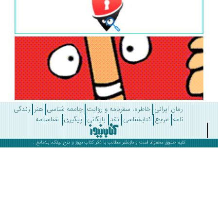
رمان ایرانی
خاطره، سفرنامه و روایت
جامعه شناسی
هنر
زندگی
نامه
مرجع
کتابشناسی
نقد
بایگانی
پیگیری
شناسنامه
کلیه حقوق محفوظ است و بازنشر مطالب با ذکر
کتاب نیوز
و درج لینک، بلامانع .