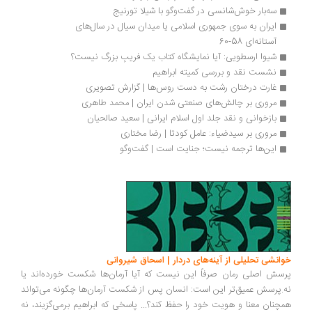
سه‌بار خوش‌شانسی در گفت‌وگو با شیلا تورنیج
ایران به سوی جمهوری اسلامی یا میدان سیال در سال‌های 
آستانه‌ای 58-60
شیوا ارسطویی: آیا نمایشگاه کتاب یک فریبِ بزرگ نیست؟
نشست نقد و بررسی کمیته ابراهیم
غارت درختان رشت به دست روس‌ها | گزارش تصویری
مروری بر چالش‌های صنعتی شدن ایران | محمد طاهری
بازخوانی و نقد جلد اول اسلام ایرانی | سعید صالحیان
مروری بر سیدضیاء: عامل کودتا | رضا مختاری
این‌ها ترجمه نیست؛ جنایت است | گفت‌وگو
انشی تحلیلی از آینه‌های دردار | اسحاق شیروانی
سش اصلی رمان صرفاً این نیست که آیا آرمان‌ها شکست خورده‌اند یا
.پرسش عمیق‌تر این است: انسان پس از شکست آرمان‌ها چگونه می‌تواند
چنان معنا و هویت خود را حفظ کند؟... پاسخی که ابراهیم برمی‌گزیند، نه