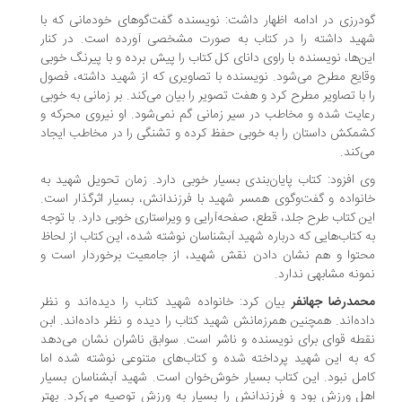
درزی در ادامه اظهار داشت: نویسنده گفت‌گوهای خودمانی که با
ید داشته را در کتاب به صورت مشخصی آورده است. در کنار
ن‌ها، نویسنده با راوی دانای کل کتاب را پیش برده و با پیرنگ خوبی
ایع مطرح می‌شود. نویسنده با تصاویری که از شهید داشته، فصول
 با تصاویر مطرح کرد و هفت تصویر را بیان می‌کند. بر زمانی به خوبی
ایت شده و مخاطب در سیر زمانی گم نمی‌شود. او نیروی محرکه و
مکش داستان را به خوبی حفظ کرده و تشنگی را در مخاطب ایجاد
‌کند.
 افزود: کتاب پایان‌بندی بسیار خوبی دارد. زمان تحویل شهید به
نواده و گفت‌وگوی همسر شهید با فرزندانش، بسیار اثرگذار است.
ن کتاب طرح جلد، قطع، صفحه‌آرایی و ویراستاری خوبی دارد. با توجه
 کتاب‌هایی که درباره شهید آبشناسان نوشته شده، این کتاب از لحاظ
توا و هم نشان دادن نقش شهید، از جامعیت برخوردار است و
ونه مشابهی ندارد.
مدرضا جهانفر
بیان کرد: خانواده شهید کتاب را دیده‌اند و نظر
ده‌اند. همچنین همرزمانش شهید کتاب را دیده و نظر داده‌اند. ابن
طه قوای برای نویسنده و ناشر است. سوابق ناشران نشان می‌دهد
 به این شهید پرداخته شده و کتاب‌های متنوعی نوشته شده اما
مل نبود. این کتاب بسیار خوش‌خوان است. شهید آبشناسان بسیار
ل ورزش بود و فرزندانش را بسیار به ورزش توصیه می‌کرد. بهتر