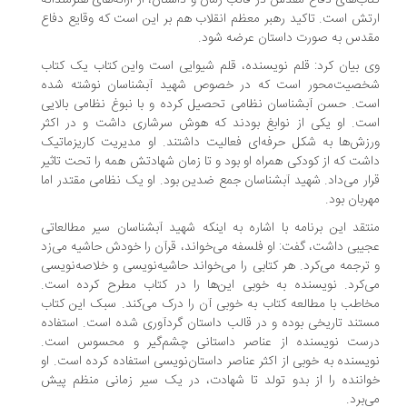
اب‌های دفاع مقدس در قالب رمان و داستان، از ارائه‌های هنرمندانه
تش است. تاکید رهبر معظم انقلاب هم بر این است که وقایع دفاع
دس به صورت داستان عرضه شود.
 بیان کرد: قلم نویسنده، قلم شیوایی است واین کتاب یک کتاب
صیت‌محور است که در خصوص شهید آبشناسان نوشته شده
ت. حسن آبشناسان نظامی تحصیل کرده و با نبوغ نظامی بالایی
ت. او یکی از نوابغ بودند که هوش سرشاری داشت و در اکثر
زش‌ها به شکل حرفه‌ای فعالیت داشتند. او مدیریت کاریزماتیک
شت که از کودکی همراه او بود و تا زمان شهادتش همه را تحت تاثیر
ار می‌داد. شهید آبشناسان جمع ضدین بود. او یک نظامی مقتدر اما
ربان بود.
تقد این برنامه با اشاره به اینکه شهید آبشناسان سیر مطالعاتی
یبی داشت، گفت: او فلسفه می‌خواند، قرآن را خودش حاشیه می‌زد
ترجمه می‌کرد. هر کتابی را می‌خواند حاشیه‌نویسی و خلاصه‌نویسی
‌کرد. نویسنده به خوبی این‌ها را در کتاب مطرح کرده است.
اطب با مطالعه کتاب به خوبی آن را درک می‌کند. سبک این کتاب
تند تاریخی بوده و در قالب داستان گردآوری شده است. استفاده
ست نویسنده از عناصر داستانی چشم‌گیر و محسوس است.
یسنده به خوبی از اکثر عناصر داستان‌نویسی استفاده کرده است. او
اننده را از بدو تولد تا شهادت، در یک سیر زمانی منظم پیش
‌برد.