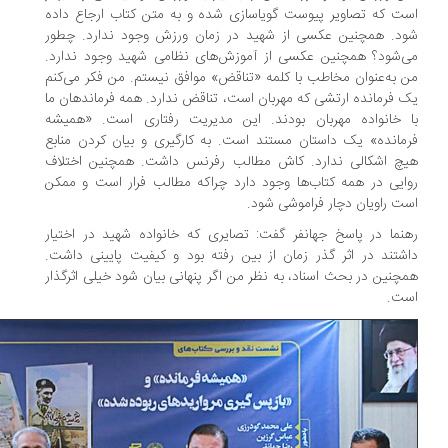
ت که تصاویر پیوست گویاسازی شده و به متن کتاب ارجاع داده
د. همچنین عکسی از شهید در زمان ورزش وجود ندارد. چطور
‌شود؟ همچنین عکسی از آموزش‌های نظامی شهید وجود ندارد.
 به‌عنوان مخاطب با کلمه «تناقض» موافق نیستم. من فکر می‌کنم
 فرمانده ارتشی که مهربان است، تناقض ندارد. همه فرماندهان ما
 خانواده مهربان بودند. این مدیریت رفتاری است. «همیشه
مانده» یک داستان مستند است. به کارگیری و بیان کردن منابع
چ اشکالی ندارد. کاش مطالب رفرنس داشت. همچنین اختلاف
ایی در همه کتاب‌ها وجود دارد چراکه مطالب فرار است و ممکن
ت راویان دچار فراموشی شود.
نما در پاسخ جهانفر گفت: تصایری که خانواده شهید در اختیار
شتند در اثر گذر زمان از بین رفته بود و کیفیت پایینی داشت.
چنین در بحث اسناد، به نظر من اگر پنهانی بیان شود خیلی اثرگذار
ت.