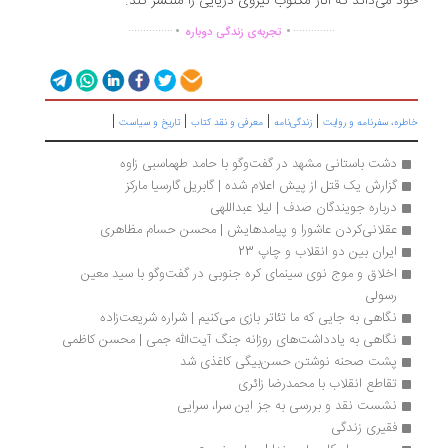
د می‌داند که آثار مکتوب نیروی دریایی را منتشر کند.
.
.
...............
..............
تجربه‌ی زندگی دوباره
|
|
|
|
ره، سفرنامه‌ و روایت
زندگی‌نامه
معرفی و نقد کتاب
تاریخ و سیاست
دشت باستانی مشهد در گفت‌وگو با حامد طهماسبی زاوه
گزارش یک قتل از پیش اعلام شده | گابریل گارسیا مارکز
درباره جویندگان صدف | لیلا عبداللهی
عقلانی‌کردن عاشورا و پیامدهایش | محسن حسام مظاهری
ایران بین دو انقلاب و چاپ 23
اخلاق و موج نوی سینمای کره جنوبی در گفت‌وگو با سید معین 
رسولی
نگاهی به جایی که ما تئاتر بازی می‌کنیم | شراره شریعت‌زاده
نگاهی به یادداشت‌های روزانه جنگ آیت‌الله جمی | محسن کاظمی
پشت صحنه نوشتن حسن‌بیگی کاغذی شد
تقاطع انقلاب با محمدرضا زائری
نشست نقد و بررسی به جز این سرا، سرایی
فقیری زندگی