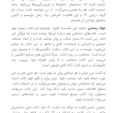
بیه کردم که دستخوش تجاوزها و بازپس‌گیری‌ها می‌شود. وجه
میه کتاب هم به همین برمی‌گردد. از من خواسته شده درباره ناو
گروه دریایی ۸۶ و این فعالیت آخرشان یک رمان بنویسم و اکنون
غول نوشتن آن هستم.
اد رستمی
؛ منتقد این نشست افزود: موضوع این کتاب بسیار مهم
ت. کتاب‌های مختلفی هم درباره این‌ها نوشته شده اما ویژگی این
اب این است که بسیار جذاب و روان نوشته شده و از ابعاد مختلف
اسی و تاریخی با استنادات کامل و جامع در این کتاب به چشم
‌خورد. نویسنده در این کتاب خباثت انگلیسی‌ها را به وضوح بیان
ده است. مخاطب در روند کتاب، سنگ‌اندازی های مداوم انگلیس را
‌بیند. این کتاب مخاطب را تا پایان همراه خود می‌برد. دید
وپلیتیک و به‌روز کتاب نکته قابل توجهی است.
 گفت: این جزایر از هر لحاظی برای ما مهم است. هر کاری هم در این
رد انجام شود باید حمایت شود. زبان روان و قابل فهم کتاب باعث
‌شود که مخاطبان جوان و نوجوان هم می‌توانند از آن استفاده کنند.
ح اطلاعات نسل جدید باید ارتقا پیدا کند. این کتاب می‌تواند
‌عنوان یک کتاب مرجع استفاده شود، حتی در کتاب‌های درسی
‌تواند گنجانده شود.
تمی ضمن اشاره به اینکه جا داشت که جلد کتاب کمی حماسی‌تر
احی می‌شد، افزود: به اعتقاد من اگر کتاب در قطع رحلی منتشر