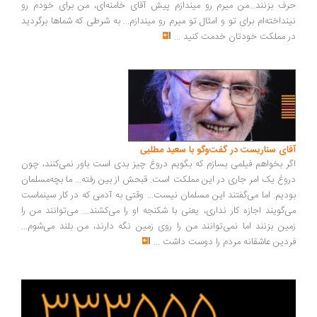
ف بزنند...من میرم رو میندازم پیش آقای خامنه‌ای، من برای خودم رو
نداخته‌ام برای تو و امثال تو میرم رو میندازم... به شرطی که شماها برگردید
 مملکت خودتان خدمت کنید
...
ای سناریست در گفت‌وگو با سعید مطلبی
ر بخواهم فیلمی بسازم که بگویم دروغ چیز بدی است باور نمی‌کنند، چون
وغ یک امر جاری در این مملکت است. قبحش از بین رفته... ما بچه‌مسلمان
دیم. اما می‌گفتند این مسلمان نیست... وقتی به آدمی که در کار سینماست
‌گویند اجازه کار نداری، یعنی با شکنجه او را می‌کشند... می‌توانند من را
ین بزنند اما نمی‌توانند من را روی زمین نگه دارند، من بلند می‌شوم...
دین عاشقانه مردم را دوست داشت
...