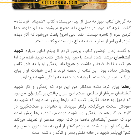
 گزارش کتاب نیوز به نقل از ایبنا؛ نویسنده کتاب «همیشه فرمانده»
ت: آنچه که امروز در موضوع نقد مطرح می‌شود، معنا و مفهوم جدا
دن سره از ناسره نیست. نقد ادبی امروز باعث می‌شود که آثار دیده
د. این امر از صفر تا صد به نفع نویسنده و کتاب است.
 گفت: زمان نوشتن کتاب، بررسی کردم تا ببینم کتابی درباره
شهید
شناسان
نوشته شده است یا خیر. پنج شش کتاب تولید شده بود اما
 کتاب نقاط ضعفی داشت و هیچ‌کدام زندگی او را به طور کامل
شش نداده بود. این کتاب از لحظه تولد تا زمان شهادت او را بیان
‌کند. من می‌خواستم با زاویه دید جدید به زندگی شهید بپردازم.
نما
بیان کرد: نکته مدنظر من این بود که زندگی و کار شهید
شناسان سرشار از تناقض است. این سوال چالش برانگیز برای من بود
 تبدیل به هدف نگارش کتاب شد. بارها پیش آمده بود که شهید به
دش سخت می‌گرفت. رفتار مهربانانه با خانواده و سخت‌گیری در
رها در کنار هم در زندگی این شهید دیده می‌شود. بارها پیش آمده
د که حسن آبشناسان ماه‌ها در خانه نبود. همسر او تعریف می‌کند
انی که او شهید شد؛ به خودم گفتم از این به بعد بدون حسن چه
م؟ این‌قدر شهید در خانه نقش بسزا و اثرگذار داشته است.