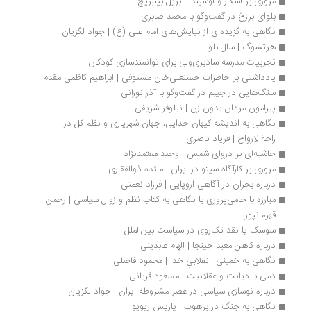
مروری بر اسکار و لوسیندا | بریل بینبریج
بلوای برزخ در گفت‌وگو با محمد صابری
نگاهی به گزیده‌ای از نیایش‌های امام علی (ع) | جواد لگزیان
هرتسوگ | سال بلو
تجربیات مدرسه سادبری‌ولی برای توانمندسازی کودکان
یادداشتی بر خاطرات حسنعلی‌خان مستوفی | ابراهیم کاظمی مقدم
سنگ‌هایی در جیبم در گفت‌وگو با آذر نورانی 
پیرامون مردان بدون زن | نیلوفر شریفی
نگاهی به اندیشه‌ کیهان ‌خدایی، جهان ‌شهریاری و نظم کل در 
راحةالارواح | فریاد ناصری
حاشیه‌‌ای بر دروای شمس | وحید معتمدنژاد
مروری بر کارآگاه سیتو در ایران | مائده ذوالفقاری
درباره بحران در آگاهی اروپایی | فرزاد نعمتی
مبارزه با حامی‌پروری با نگاهی به کتاب نظم و زوال سیاسی | رحمن 
قهرمانپور
سوسک یا نقد تک‌روی در سیاست بین‌الملل
درباره کاهن معبد جینجا | الهام عابدینی
نگاهی به خمینی: انقلابیِ خدا | محمود فاضلی
دمی با دیانت و عقلانیت | مسعود قربانی
درباره نوسازی سیاسی در عصر مشروطه ایران | جواد لگزیان
نگاهی به جنگ در برهوت | پاریس ریویو