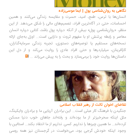
اهی به روان‌شناسی پول | ایما موسی‌زاده
سان‌ها با ترس، طمع، امید، حسرت و مقایسه زندگی می‌کنند و همین
ساسات، حتی در آگاه‌ترین افراد، تصمیم‌های مالی را شکل می‌دهد. از این
ظر، «روان‌شناسی پول» بیش از آنکه درباره پول باشد، کتابی درباره انسان
اصر و رابطه پرتنش او با مفهوم ثروت و دارایی است... اوزل به‌جای ارائه
خه‌های مستقیم یا توصیه‌های دستوری، تجربه زندگی سرمایه‌گذاران،
رآفرینان، میلیاردرها و حتی افراد عادی را روایت می‌کند و از دل این
ستان‌ها روایت خود را برمی‌سازد و بحث را به پیش می‌راند
...
اضای اخوان ثالث از رهبر انقلاب اسلامی
گیدن با فرهنگ کار عبثی است... این برادران آریایی ما و برادران وایکینگ،
ل اینکه سحرخیزتر از ما بوده‌اند و رفته‌اند جاهای خوب دنیا مسکن
ده‌اند... ما همین چیزها را نداریم. کسی نداریم از ما انتقاد بکند... استالین با
ود اینکه خودش گرجی بود، می‌خواست در گرجستان نیز همه روسی