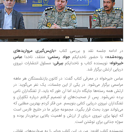
 ادامه جلسه نقد و بررسی کتاب «
بازپس‌گیری مرواریدهای
وده‌شده
» با حضور ناخدایکم
جواد رستمی
؛ منتقد، ناخدا
عباس
رخواه
؛ نویسنده کتاب و ناخدایکم
بیرقی
؛ مسئول انتشارات نیروی
یایی ارتش برگزار شد.
اس خیرخواه در معرفی کتاب گفت: در کانون بازنشستگان هر ماهه
اسمی برگزار می‌شود. در یکی از این جلسات، یک نفر می‌گوید: در
تش همه رسته‌ها جایگاه دارند اما آن طور که باید، از تفنگداران نامی
ده نمی‌شود. پس از صحبت‌های او تصمیم گرفتم درباره تکاوران و
نگداران نیروی دریایی کتابی بنویسم. من فکر کردم بهترین مطلبی که
‌تواند مورد بحث قرار بگیرد، مجموعه جزایر ما در خلیج فارس است
 اینها برای نیروی دریای از ارزش و اهمیت بالایی برخوردار بوده و
ژه جذابی برای نوشتن است.
یسنده کتاب افزود: من در این کتاب جزایر را به مرواریدهای غلتانی