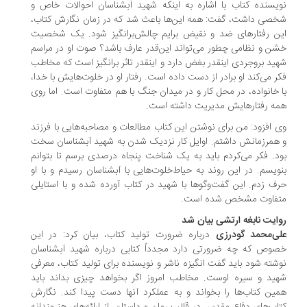
یسنده کتاب با اشاره به اینکه شهید آبشناسان احوالات خاص و
صی داشت، گفت: همه این‌ها باعث شد که در زمان نگارش کتاب،
ن رفتارهای ضد و نقیض برایم چالش‌برانگیز شود. یک شخصیت
ن و نظامی چطور می‌تواند این‌قدر عارف باشد؟ صوت او در مراسم
ید بروجردی اینقدر بغض دارد و اینقدر تاثر برانگیز است که مخاطب
ر می‌کند او برادر از دست داده است. رفتار او در خلوت‌هایش با خدا،
 خانواده‌، در محل کار و در میدان جنگ با هم متفاوت است. اما روی
ه رفتارهایش مدیریت داشته است.
 افزود: من برای نوشتن این کتاب مطالعات و مصاحبه‌هایی با فرزند
همرزمانش داشتم. اوایل کار نزدیک شدن به شهید آبشناسان سخت
د. فکر می‌کردم باید به یک شناخت پنجاه درصدی برسم تا بتوانم
ویسم. در این روند به حیاط‌خلوت‌هایی با آبشناسان رسیدم و با او
ف زدم. این گفت‌وگوها با شهید در کتاب آورده شده و با استایلی
فاوت مشخص شده است.
ایت نابغه ارتشی‌ بیان شد
ی‌محمد گودرزی
درباره ضرورت تولید کتاب، بیان کرد: در این
وص که چه ضرورتی دارد مجدداً کتابی درباره شهید آبشناسان
شته شود باید گفت انگیزه ناشر و نویسنده برای تولید کتاب، معرفی
ید و سیره اوست. مخاطب امروز اگر بخواهد چیزی بداند باید
ین کتاب‌ها را بخواند و به عملکرد آنها دست پیدا کند. نگارش