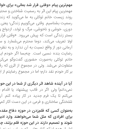
مهم‌ترین پیام «وقتی قرار شد بمانی» برای خ
مهمترین پیام این اثر به رسمیت شناختن و محت
روند زیست خانم توکلی به ما می‌گوید که زند
رسمیت بشناسیم. وقتی می‌گوییم زندگی؛ یعنی ف
دوری، خوشی و ناخوشی، مرگ و تولد، ازدواج و 
بستر زندگی است که پیش می‌رود. «وقتی قرار ش
اولا تعریف می‌کند، دوما محترم می‌شمارد و 
آرمانی دور از واقع نسبت به آن ندارد و به نظرم
خانم توکلی به‌صورت حضوری گفت‌وگو می‌کر
متفاوت‌تر می‌شد. ولی در مجموع از اثری که 
بر کار خودم نقد دارم؛ اما در مجموع رضایتم از 
آیا در آینده شاهد اثر دیگری از شما در این حو
نمی‌دانم! ولی اگر در قالب پیشنهاد یا اقدام خ
می‌کنم تا یک فرم جدید در کار پیاده کنم. آن
شلختگی ساختاری و فرمی در این دست آثار کمی 
به‌عنوان کسی که قلم‌زدن در حوزه دفاع مقدس 
برای افرادی که مثل شما می‌خواهند وارد اد
شوند و تصمیم دارند در این حوزه قلم بزنند، چ
اول از همه اینکه کتاب‌هایی که در این زمینه 