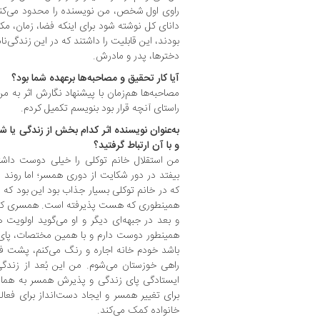
راوی اول شخص، من نویسنده را محدود می‌کند و
دانای کل نوشته شود برای اینکه فضا، زمان، مکان
بودند، این قابلیت را داشتند که در این زندگی
دخترها، پدر و مادرش.
آیا کار تحقیق و مصاحبه‌ها برعهده شما بود؟
مصاحبه‌ها هم‌زمان با پیشنهاد نگارش اثر به 
راستای آنچه قرار بود بنویسم تکمیل کردم.
به‌عنوان نویسنده اثر کدام بخش از زندگی یا
و با آن ارتباط گرفتید؟
من استقلال خانم توکلی را خیلی دوست داش
بیفتد در دور شکایت از دوری همسر؛ اما روند 
که در خانم توکلی بسیار جذاب بود این بود ک
همینطوری که هست پذیرفته است. همسری که
و بعد در جبهه‌ای دیگر و او می‌گوید اولویت
همینطور دوست دارم و با همین مختصات، پای ز
باشد خودم خانه اجاره و رنگ می‌کنم، پشت ف
راهی خوزستان می‌شوم. من این بُعد از زندگ
ایستادگی پای زندگی و پذیرش همسر به هم
برای تغییر همسر و ایجاد دست‌انداز برای فعا
خانواده کمک می‌کند.