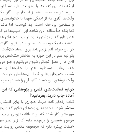
اینکه نقد این کتاب‌ها را بخوانند. علی‌رغم ک
حوزه داریم، ضعف هم زیاد داریم. انگار یک‌
وقت‌ها آثاری که از زندگی شهدا یا خانواده‌های 
و سطحی پرداخته است. بد نیست؛ اما ماندن 
کمااینکه متأسفانه الان شاهد این آسیب‌ها در ک
همان‌طور که از نوشتن نباید ترسید، عجله‌ای هم 
بدهید به یک وضعیت مطلوب در نثر و نگارش ب
در این حوزه قلم بزنیم باید برای ایجاد خلاقیت 
بتوانیم هم در این حوزه به ساختار مشخص برسیم 
الان ما از فصل کودکی شروع می‌کنیم و جلو می‌ر
خط زمانی مستقیم هم با حفره‌ها و سوال
شخصیت‌پردازی‌ها و فضاسازی‌هایمان درست ا
وقت نوشتن این دست آثار، فرم را هم در نظر بگ
درباره فعالیت‌های قلمی و پژوهشی که این 
آماده چاپ دارید، بفرمایید؟
کتاب زندگی‌نامه سردار حجازی را برای انتشارات
منتشر شود. مجموعه روایت‌های طلاق که سردبیر
مهرستان کار شده که ان‌شاءالله به‌زودی چا
مرحوم شفیعی را برعهده دارم که زیر نظر ح
«هفت پیکر» دارم که مجموعه عکس روایت م