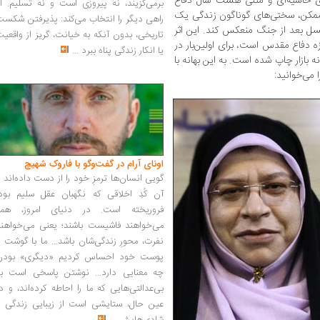
ای حاشیه‌ای و متنی هشت سال دفاع
برمی‌گزیند، نه پیروزی است و نه تسلیم. ا
د ممکن، سختی‌های گوناگون زندگی یک
راهی دیگر را انتخاب می‌کند: پذیرفتن شکس
 نسل بعد از جنگ منعکس کند. این اثر
تاریخی، بدون آنکه به خیانت، گریز از واقعی
 دفاع مقدس است، برای اولین‌بار در
یا انکار زندگی پناه ببرد
...
 مهرستان در 87 صفحه روانه بازار چاپ شده است. به این بهانه با
 می‌خوانید:
اونای آرام در گفت‌وگو با فاروک شهیچ‭
گویی انسان‌ها ترمزِ خود را از دست داده‌اند 
آن کُدِ اخلاقی که نگهبان عقل سلیم بود،
فروریخته است. در دنیای امروز، همه
می‌خواهند فاشیست باشند؛ یعنی می‌خواهند
نفرت، محورِ زندگی‌شان باشد... ما با گوشت 
پوست خود احساس کردیم «دیگری» بودن
چه معنایی دارد... نوشتن پاسخی است به
بی‌عدالتی‌هایی که ما را احاطه کرده‌اند، و د
عین حال، ستایشی است از زیبایی زندگی و