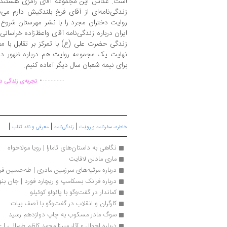
است. عکاس این مجموعه آقای رامزی هستند
زندگی‌نامه‌ای از آقای فرخ بلندکیش دارم می‌
روایت دختران مجرد را با نشر مهرستان شروع ک
ایران درباره زندگی‌نامه آقای واعظ‌‌زاده خراسانی
زندگی حضرت علی (ع) با تمرکز بر تقابل با 
نهایت یک مجموعه روایت هم درباره ظهور در 
برای نیمه شعبان سال دیگر آماده کنیم.
.
..............
تجربه‌ی زندگی دو
|
|
|
خاطره، سفرنامه‌ و روایت
زندگی‌نامه
معرفی و نقد کتاب
نگاهی به داستان‌های تامارا | رویا مولاخواه
ماری مادلن لافایت
درباره مرثیه‌های سرزمین مادری | طه‌حسین فر
درباره فرانک ‌بسکامپ و ریچارد فورد | جان بنو
کماندار در گفت‌وگو با پائولو کوئیلو
کارگران و انقلاب در گفت‌وگو با آصف بیات
سوگ مادر مسکوب به چاپ دوازدهم رسید
درباره احوال و آثار میرزا محمد کاظم طهرانی | 