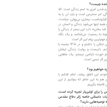
واننده چیست؟
رم شدن امری به اسم زندگی است. کلا
گی امر محترمی است و باید آن را به
رازونشیب، بیماری، بی‌پولی، جراحت،
همه اینها می‌شود زندگی و انسان در
د بمانی» دارد این بستر از زندگی را
سوما به رسمیت می‌شناسد و یک نگاه
 مهم‌ترین پیام این اثر است.
رضایت بنده نسبی است. چه‌بسا اگر خودم این امکان را داشتم و در 10-12 جلسه با
دم، داربست و روایت زندگی ایشان
رقم خورده ناراضی نیستم. یک جاهایی
این اثر نسبی است.
زه خواهیم بود؟
ودم این اتفاق بیفتد، تمام تلاشم را
 هم به این خاطر که بتوانیم از این
فاصله بگیریم.
را برای اولین‌بار تجربه کرده است،
بیات داستانی خاصه ژانر دفاع مقدس
ه توصیه‌هایی دارید؟
نوشته شده است را زیاد بخوانند. دوم