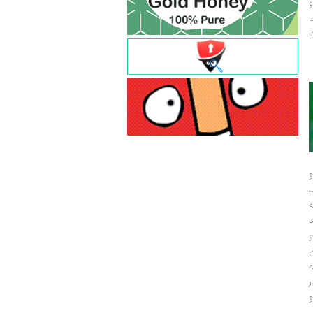
و
ت
ت
و
و
ر