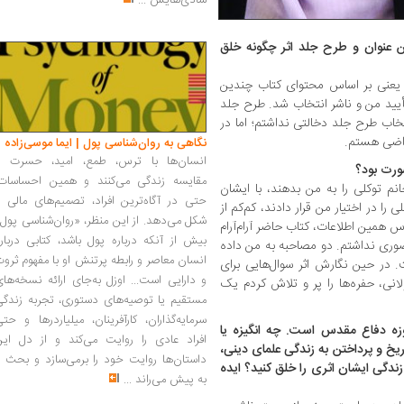
شادی‌هایش
...
 عنوان و طرح جلد اثر چگونه خلق
یعنی بر اساس محتوای کتاب چندین
أیید من و ناشر انتخاب شد. طرح جلد
اب طرح جلد دخالتی نداشتم؛ اما در
 راضی هستم.
نگاهی به روان‌شناسی پول | ایما موسی‌زاده
انسان‌ها با ترس، طمع، امید، حسرت و
صورت بود؟
مقایسه زندگی می‌کنند و همین احساسات،
انم توکلی را به من بدهند، با ایشان
حتی در آگاه‌ترین افراد، تصمیم‌های مالی ر
را در اختیار من قرار دادند، کم‌کم از
شکل می‌دهد. از این منظر، «روان‌شناسی پول
 همین اطلاعات، کتاب حاضر آرام‌آرام
بیش از آنکه درباره پول باشد، کتابی دربار
وری نداشتم. دو مصاحبه به من داده
انسان معاصر و رابطه پرتنش او با مفهوم ثرو
 در حین نگارش اثر سوال‌هایی برای
و دارایی است... اوزل به‌جای ارائه نسخه‌ها
ی، حفره‌ها را پر و تلاش کردم یک
مستقیم یا توصیه‌های دستوری، تجربه زندگی
سرمایه‌گذاران، کارآفرینان، میلیاردرها و حت
وزه دفاع مقدس است. چه انگیزه یا
افراد عادی را روایت می‌کند و از دل این
یخ و پرداختن به زندگی علمای دینی،
داستان‌ها روایت خود را برمی‌سازد و بحث ر
ندگی ایشان اثری را خلق کنید؟ ایده
به پیش می‌راند
...