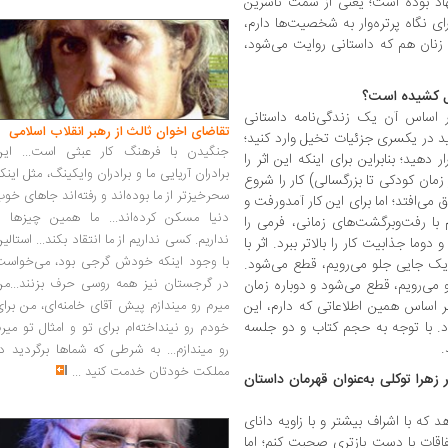
هاد بوده است؛ یعنی از سمت ناشرین
ای نگاه پرتره‌وار به شخصیت‌ها دارم،
 زنان هم که داستانی روایت می‌شود،
ول کشیده است؟
 اساس آن یک زندگی‌نامه داستانی
تقاضای اخوان ثالث از رهبر انقلاب اسلامی
ید در یکسری جزئیات تخیل وارد کنید؛
جنگیدن با فرهنگ کار عبثی است... این
 دهید؛ بنابراین برای اینکه این اثر را
برادران آریایی ما و برادران وایکینگ، مثل اینک
مان کودکی تا بزرگسالی) کار را شروع
سحرخیزتر از ما بوده‌اند و رفته‌اند جاهای خو
می‌افتد؛ اما برای این کار آمدورفت و
دنیا مسکن کرده‌اند... ما همین چیزها را
با رفت‌وبرگشت‌های زمانی، فرمی را
نداریم. کسی نداریم از ما انتقاد بکند... استالی
وما جذابیت کار را بالاتر ببرد. اثر با
با وجود اینکه خودش گرجی بود، می‌خواست
یک جایی جلو می‌رویم، قطع می‌شود.
در گرجستان نیز همه روسی حرف بزنند...من
می‌رویم، قطع می‌شود و دوباره زمان
 بر اساس همین اطلاعاتی که دارم، این
میرم رو میندازم پیش آقای خامنه‌ای، من برا
ود. با توجه به حجم کتاب و دو جلسه
خودم رو نینداخته‌ام برای تو و امثال تو میر
رو میندازم... به شرطی که شماها برگردید د
مملکت خودتان خدمت کنید
...
 زهرا توکلی به‌عنوان قهرمان داستان
که با اشراف بیشتر و با زاویه دانای
اتفاقات با دست بازتری صحبت کنم؛ اما