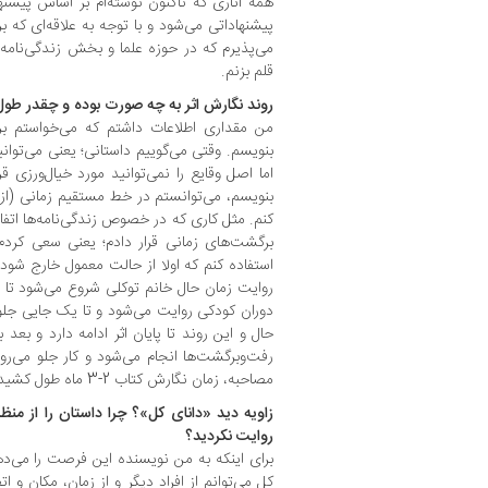
همه آثاری که تاکنون نوشته‌ام بر اساس پیشن
پیشنهاداتی می‌شود و با توجه به علاقه‌ای که بر
می‌پذیرم که در حوزه علما و بخش زندگی‌نامه
قلم بزنم.
روند نگارش اثر به چه صورت بوده و چقدر ط
من مقداری اطلاعات داشتم که می‌خواستم بر
بنویسم. وقتی می‌گوییم داستانی؛ یعنی می‌توان
اما اصل وقایع را نمی‌توانید مورد خیال‌ورزی قرار
بنویسم، می‌توانستم در خط مستقیم زمانی (از ز
کنم. مثل کاری که در خصوص زندگی‌نامه‌ها اتفاق 
برگشت‌های زمانی قرار دادم؛ یعنی سعی کردم 
استفاده کنم که اولا از حالت معمول خارج شود و د
روایت زمان حال خانم توکلی شروع می‌شود تا 
دوران کودکی روایت می‌شود و تا یک جایی جلو 
حال و این روند تا پایان اثر ادامه دارد و بعد
رفت‌وبرگشت‌ها انجام می‌شود و کار جلو می‌ر
مصاحبه، زمان نگارش کتاب 2-3 ماه طول کشید.
زاویه دید «دانای کل»؟ چرا داستان را از منظر
روایت نکردید؟
برای اینکه به من نویسنده این فرصت را می‌دهد 
کل می‌توانم از افراد دیگر و از زمان، مکان و 