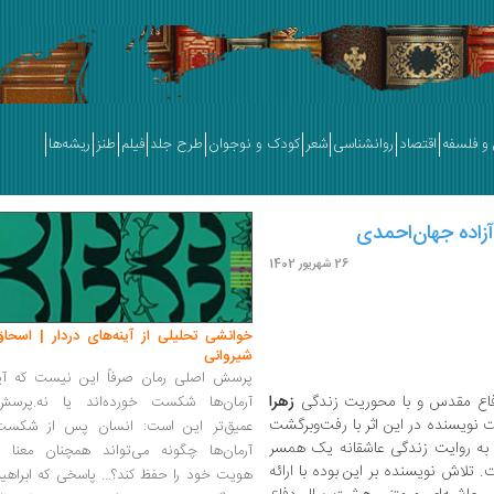
و فلسفه
اقتصاد
روانشناسی
شعر
کودک و نوجوان
طرح جلد
فیلم
طنز
ریشه‌ها
آزاده جهان‌احمدی
26 شهریور 1402
خوانشی تحلیلی از آینه‌های دردار | اسحاق
شیروانی
پرسش اصلی رمان صرفاً این نیست که آیا
دفاع مقدس و با محوریت زندگی
زهرا
آرمان‌ها شکست خورده‌اند یا نه.پرسش
 نویسنده در این اثر با رفت‌وبرگشت
عمیق‌تر این است: انسان پس از شکست
ل، به روایت زندگی عاشقانه یک همسر
آرمان‌ها چگونه می‌تواند همچنان معنا و
. تلاش نویسنده بر این بوده با ارائه
هویت خود را حفظ کند؟... پاسخی که ابراهی