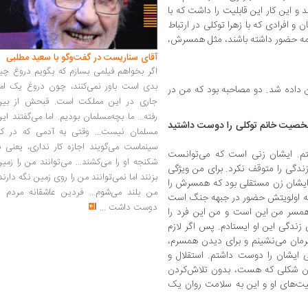
 این کار این قابلیت را داشت که با
 و افرادی که با زهرا توکلی در ارتباط
‌نامه حضور داشته باشند، مثل همسرش،
آقای سناریست در گفت‌وگو با سعید مطلبی
اگر بخواهم فیلمی بسازم که بگویم دروغ چی
بدی است باور نمی‌کنند، چون دروغ یک امر
من داده شد. دو مصاحبه بود که من در
جاری در این مملکت است. قبحش از بین
رفته... ما بچه‌مسلمان بودیم. اما می‌گفتند ای
 شخصیت خانم توکلی را دوست داشتید
مسلمان نیست... وقتی به آدمی که در کار
سینماست می‌گویند اجازه کار نداری، یعنی ب
تم. ایشان زنی است که می‌توانست
شکنجه او را می‌کشند... می‌توانند من را زمی
زندگی را متوقف نکرد. برای من ویژگی
بزنند اما نمی‌توانند من را روی زمین نگه دارند
ه ایشان زن مستقلی بود که همسرش را
من بلند می‌شوم... فردین عاشقانه مردم را
 اولویتش حضور در جبهه جنگ است
دوست داشت
...
 همسر من این است و من این فرد را
ندگی این او ایستادم. پس اگر لازم
رمان می‌نشینم و برای دیدن همسرم،
ی ایشان را دوست داشتم. استقلال و
ان شکلی که هست، بدون تلاش‌کردن
لیت‌های او و این به سلامت روان یک