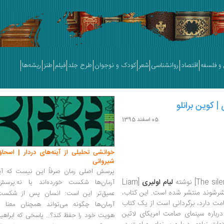
و فلسفه
اقتصاد
روانشناسی
شعر
کودک و نوجوان
طرح جلد
فیلم
طنز
ریشه‌ها
| کوین برانلو
05 اسفند 1395
خوانشی تحلیلی از آینه‌های دردار | اسحاق
شیروانی
پرسش اصلی رمان صرفاً این نیست که آیا
لیام اولیری
[Liam
آرمان‌ها شکست خورده‌اند یا نه.پرسش
ی نشرشوند منتشر شده است. این کتاب،
عمیق‌تر این است: انسان پس از شکست
مت دارد، برگردانی است از یک کتاب
آرمان‌ها چگونه می‌تواند همچنان معنا و
رباره سینمای صامت امریکای لاتین
هویت خود را حفظ کند؟... پاسخی که ابراهی