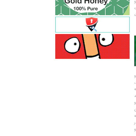
و
ت
ت
و
و
ر