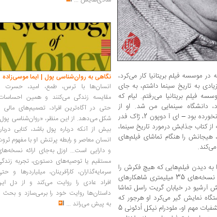
شادی‌هایش
...
م اولیری را نخستین‌بار در سال 1953، که در موسسه فیلم بریتانیا کار می‌کرد،
نگاهی به روان‌شناسی پول | ایما موسی‌زاده
یادی به تاریخ سینما داشتم، به جای
انسان‌ها با ترس، طمع، امید، حسرت و
 فیلم بریتانیا می‌رفتم. لیام که
مقایسه زندگی می‌کنند و همین احساسات،
دانشگاه سینمایی من شد. او از
حتی در آگاه‌ترین افراد، تصمیم‌های مالی ر
کارگردان‌های بزرگی که هرگز اسم‌شان به گوشم نخورده بود – ‌ای آ دوپون 2، ژاک فدر
شکل می‌دهد. از این منظر، «روان‌شناسی پول
فت. یک نسخه از کتاب جذابش درمورد تاریخ سینما،
بیش از آنکه درباره پول باشد، کتابی دربار
، هیجانش را هنگام تماشای فیلم‌های
انسان معاصر و رابطه پرتنش او با مفهوم ثرو
ی‌کند.
و دارایی است... اوزل به‌جای ارائه نسخه‌ها
مستقیم یا توصیه‌های دستوری، تجربه زندگی
 به دیدن فیلم‌هایی که هیچ فکرش را
سرمایه‌گذاران، کارآفرینان، میلیاردرها و حت
هم نمی‌کردم که ببینم، دعوت کرد. یادم می‌آید نسخه‌های 35 میلیمتری شاهکارهای
افراد عادی را روایت می‌کند و از دل این
 آرشیو در خیابان گریت راسل تماشا
داستان‌ها روایت خود را برمی‌سازد و بحث ر
گاه نمایش گیر می‌کرد او هرجور که
به پیش می‌راند
...
شده بود آن را راه می‌انداخت. من در یکی از کشفیات مهم او، ملودرام نیکل اُدئونی 5