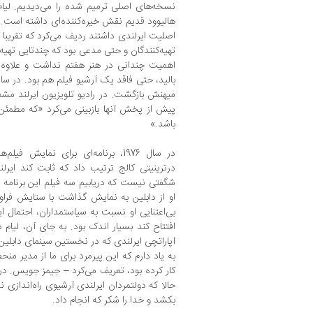
نسخه‌های اصلی ترمیم شده را می‌دیدیم. لیام 
هالیوود قدیم نقش خیره‌کننده‌ای داشته است. ا
اصلیت ایرلندی داشتند ردیف می‌کرد که تقریبا ه
تهیه‌کنندگان و حتی مدعی بود که چندتایی تهیه‌کن
اهمیت چندانی در هنر هفتم نداشت و علاوه ب
میهنش بازگشت. در رادیو تلویزیون ایرلند مشغ
پیش از پخش آنها بازبینی می‌کرد «که مطمئن
باشد.»
در سال 1976، برنامه‌ای برای نمایش 
در‌ترینیتی کالج ترتیب داد که ثابت کند ایرلن
شگفتی نیست که دریابیم سه فیلم این برنامه ا
او از دابلین به نمایش گذاشت با ستایش فراوا
بی‌اعتنایی او نسبت به سیاستمداران، احتمال ای
آپاراتچی ایرلندی که در نخستین سینمای دابلین به
به یاد دارم که این پیرمرد برای ما از مدیر من
کار کرده بود، تعریف می‌کرد – جیمز جویس. در
حالا که دولتمردان ایرلندی آرشیوی راه‌اندازی ن
بکشد و خدا را شکر که انجام داد.