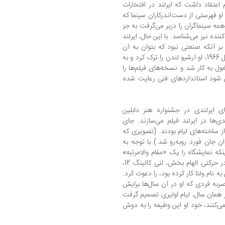
اعتقاد داشت که ایرلند در افتخارات
و فهرستی از دست‌اندرکاران سینما که
مه سینماگران را دربر می‌گرفت به جز
نده نیز می‌شناسد. با این حال، ایرلند
ر آنکه صنعتی نبود که بتوان به آن
بالید، حتی فاقد یک آرشیو فیلم هم بود. در سال 1966، او آرشیو لندن را ترک کرد و به
ول به کار شد و نسخه‌های فیلم‌ها را
 شود استانداردهای فنی رعایت شده
فیلم‌های ایرلندی در جشنواره هنر دابلین
دی‌ها در ایرلند فیلم می‌سازند. جای
ز ساخته‌های لیام بودند. (تصویری که
ن جان فورد روبه‌رو شد.) با توجه به
نکه نمایشگاه را یک «مقام والامرتبه»
افتتاح کند بسیار اندک بود. به جای آن، لیام در حرکتی الهام بخش، لنی کالینگ 12،
 نام ولتا کار کرده بود، را دعوت کرد.
حصربه فردی که او در آن سال‌ها برایش
 همان سال، لیام اولیری تصمیم گرفت
می‌کنند، خود او این وظیفه را به دوش