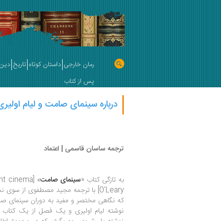
رمان خارجی
داستان کوتاه
تاریخ
دین 
پس از کتاب
درباره سینمای صامت و لیام اولیری 
ترجمه ساسان قاسمی | اعتماد
به تازگی کتاب «
سینمای صامت
» [The silent cinema] نوشته
O'Leary] با ترجمه مجید مصطفوی از سو
که نگاهی مختصر و مفید به دوران سینمای صا
نوشته لیام اولیری و یک فصل از یک کتاب د