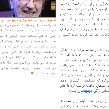
ر. (که داشت.) پس از آن، او در گشت وگذارش
لم بریتانیا خورده و داخل شده بود.
لیام سخت گرفتار بود، با این حال با مدیر موسسه، دنیس فورمن 11، صحبت کرد و
زی شد، زیرا گانس در همان شب پرواز
آقای سناریست در گفت‌وگو با سعید مطلبی
و از او خواست که آن روز به مدرسه
اگر بخواهم فیلمی بسازم که بگویم دروغ چی
و در شرایط عادی قسر در رفتن از آن
بدی است باور نمی‌کنند، چون دروغ یک امر
رفت، آنها فکر کردند شاید کسی از
جاری در این مملکت است. قبحش از بین
رفته... ما بچه‌مسلمان بودیم. اما می‌گفتند ای
مسلمان نیست... وقتی به آدمی که در کار
توانست در مراسم شرکت کند، اما قرار
سینماست می‌گویند اجازه کار نداری، یعنی ب
ابطه دوستانه‌ای شد که تا هنگام مرگ
شکنجه او را می‌کشند... می‌توانند من را زمی
 ناپلئون امکان‌پذیر شود که – با
بزنند اما نمی‌توانند من را روی زمین نگه دارند
ت خانوادگی ما شد (پدرم هم ایرلندی
من بلند می‌شوم... فردین عاشقانه مردم را
صب سینمای تک بعدی نیست، برخلاف
دوست داشت
...
او شامل نقاشی، ادبیات، شعر، تئاتر،
ی‌کرد که دیدگاهم را گسترش دهم.
ته سینمای صامت فرانسه کرد تا جایی
ستانی از
گی دوموپاسان
، بسازم.
آرشیو در نشنال فیلم تیاتر شد، کمتر
صیب‌مان شده است – هراز چندگاهی