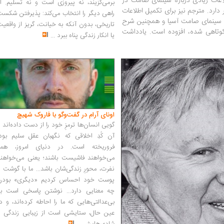
عات زیادی درباره سینمای صامت در
برمی‌گزیند، نه پیروزی است و نه تسلیم. ا
 دارد. مترجم نیز برای تکمیل اطلاعات
راهی دیگر را انتخاب می‌کند: پذیرفتن شکس
اره سینمای صامت آسیا و همچنین شرح
تاریخی، بدون آنکه به خیانت، گریز از واقعی
 کوتاهی شده، افزوده است. یادداشت
یا انکار زندگی پناه ببرد
...
اونای آرام در گفت‌وگو با فاروک شهیچ‭
گویی انسان‌ها ترمزِ خود را از دست داده‌اند 
آن کُدِ اخلاقی که نگهبان عقل سلیم بود،
فروریخته است. در دنیای امروز، همه
می‌خواهند فاشیست باشند؛ یعنی می‌خواهند
نفرت، محورِ زندگی‌شان باشد... ما با گوشت 
پوست خود احساس کردیم «دیگری» بودن
چه معنایی دارد... نوشتن پاسخی است به
بی‌عدالتی‌هایی که ما را احاطه کرده‌اند، و د
عین حال، ستایشی است از زیبایی زندگی و