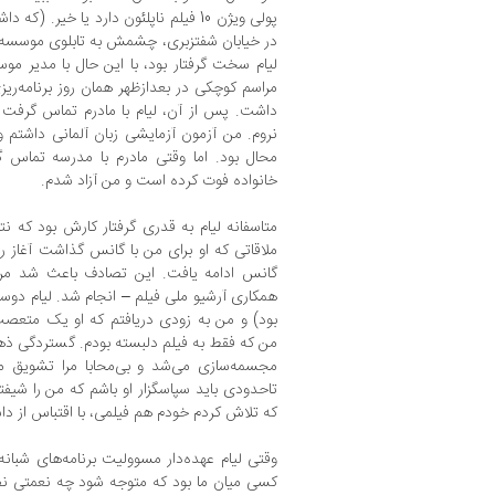
پولی ویژن 10 فیلم ناپلئون دارد یا خی
در خیابان شفتزبری، چشمش به تابلوی موسسه فی
مراسم کوچکی در بعدازظهر همان روز برنامه‌ری
داشت. پس از آن، لیام با مادرم تماس گرفت 
نروم. من آزمون آزمایشی زبان آلمانی داشتم 
محال بود. اما وقتی مادرم با مدرسه تماس گ
خانواده فوت کرده است و من آزاد شدم.
متاسفانه لیام به قدری گرفتار کارش بود که ن
ملاقاتی که او برای من با گانس گذاشت آغاز ر
گانس ادامه یافت. این تصادف باعث شد مرمت
همکاری آرشیو ملی فیلم – انجام شد. لیام دوس
بود) و من به زودی دریافتم که او یک متع
من که فقط به فیلم دلبسته بودم. گستردگی ذهن 
مجسمه‌سازی می‌شد و بی‌محابا مرا تشویق م
تاحدودی باید سپاسگزار او باشم که من را شیف
که تلاش کردم خودم هم فیلمی، با اقتباس از دا
وقتی لیام عهده‌دار مسوولیت برنامه‌های شبانه 
کسی میان ما بود که متوجه شود چه نعمتی ن