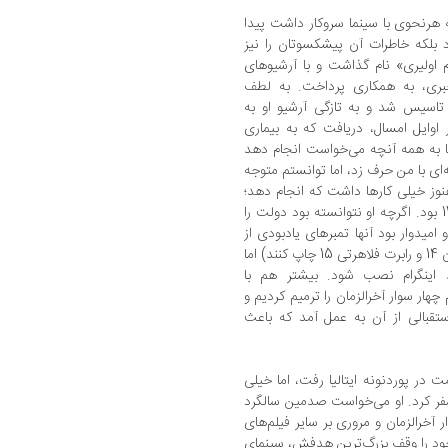
 هرنحوی با سینما سروکار داشت پیدا
اد بلکه خاطرات آن پیشکسوتان را نیز
 اولیری» نام گذاشت و با آرشیوهای
بری، به همکاری پرداخت. به لطف
 تاسیس شد و به تازگی آرشیو او به
وایل امسال، دریافت که به بیماری
با به همه آنچه می‌خواست انجام دهد
ای با من حرف زد، اما توانستم متوجه
ز خیلی کارها داشت که انجام دهد؛
سال 1993 سالگرد صدمین سال رکس اینگرام 13 بود. اگرچه او نتوانسته بود دولت را
امیدوار بود آنها تمبرهای یادبودی از
سه کارگردان بزرگ ایرلندی، اینگرام، هربرت برنون 14 و رابرت فلاهرتی 15 چاپ کنند) اما
اینگرام نصب شود. بیشتر هم با
ی او بود که من و دیوید گیل16، فیلم چهار سوار آخرالزمان را ترمیم کردیم و
تقبالی از آن به عمل آمد که باعث
در پوردنونه ایتالیا رفت، اما خیلی
فر کرد. او می‌خواست صدمین سالگرد
 آخرالزمان و مروری بر سایر فیلم‌های
 خود را وقف بزرگ‌ترین هدفش، سینمای