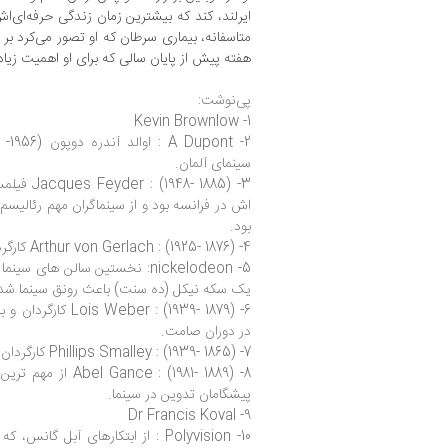
ایرلند، کند که بیشترین زمان زندگی حرفه‌ای‌ا
متاسفانه، بیماری سرطان که او تصور می‌کرد بر آ
هفته پیش از پایان سالی که برای او اهمیت ز
پی‌نوشت:
1- Kevin Brownlow
سینمای آلمان.
3- 8- 1885
بود.
4- Arthur von Gerlach : (1925- 1876) کارگردان تئاتر و سینمای آلمان.
یک سکه نیکل (ده سنت) باعث رونق سینما شد
6- ber : (1939- 1879
در دوران صامت.
7- Phillips Smalley : (1939- 1865) کارگردان و بازیگر سینمای صامت آمریکا.
8- nce : (1981- 1889
پیشگامان تدوین در سینما.
9- Dr Francis Koval
10- Polyvision : از ابتکارهای آبل 