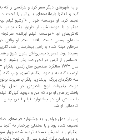
او به شهرهای دیگر سفر کرد و هرکسی را که به
کرد و نه‌تنها بازمانده‌های باارزشی را نجات د
ضبط کرد. او موسسه خود را «آرشیو فیلم لیام
دیگر و با دوستانش، از طریق یک بولتن خ
تلاش‌های او، «موسسه فیلم ایرلند» سرانجام
خانه‌ای رسمی دست یافته است. او وقتی در ا
سرطان مبتلا شده و راهی بیمارستان شد، تقری
رسیده بود. درمورد بیماری‌اش بدون هیچ واهمه‌
احساسی از ترس در لحن صدایش بشوم. او هنو
ترغیب کند به یادبود اینگرام تمبری چاپ کند (و 
دولت پذیرفت لوح یادبودی در محل تولد 
پافشاری‌ها
با نمایش آن در جشنواره فیلم لندن چنان اس
شادمانی او شد.
پس از عمل جراحی، به جشنواره فیلم‌های صامت 
ضعیف شده بود و با صندلی چرخدار به آنجا س
اینگرام را با نمایش نسخه ترمیم شده چهار سوار
او در دوبلین برگزار کند و پس از آن تمام وقت