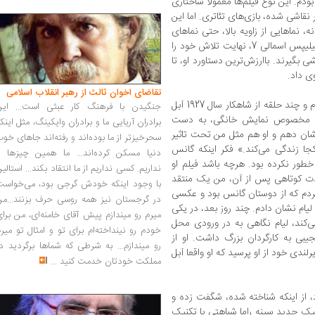
بود، کنارش بودم. این نوع فیلم‌ها معمولا ساختاری
نقاشی شده، بازی‌های تئاتری. اما این
 نماهایی از زاویه بالا، حتی نماهای
سه لته‌ای – و کارگردان‌های آن، لوییز وبر 6 و فیلیپس اسمالی 7، نهایت تلاش خود را
 بگیرند. باارزش‌ترین دستاورد او، تا
تقاضای اخوان ثالث از رهبر انقلاب اسلامی
در آن زمان من یک کلکسیونر حریص فیلم بودم و چند حلقه از شاهکار سال 1927 آبل
جنگیدن با فرهنگ کار عبثی است... این
ن، روی نسخه 5/9 میلیمتری مخصوص نمایش خانگی، به دست
برادران آریایی ما و برادران وایکینگ، مثل اینک
نشان دهم و او هم مثل من تحت تاثیر
سحرخیزتر از ما بوده‌اند و رفته‌اند جاهای خو
جا زندگی می‌کند.» فکر اینکه گانس
دنیا مسکن کرده‌اند... ما همین چیزها را
ور نکرده بود. هرچه باشد فیلم او
نداریم. کسی نداریم از ما انتقاد بکند... استالی
. مدت کوتاهی پس از آن، من یک منتقد
با وجود اینکه خودش گرجی بود، می‌خواست
رانسیس کووال 9 را ملاقات کردم که از دوستان گانس بود و عکسی
در گرجستان نیز همه روسی حرف بزنند...من
یام نشان دادم. چند روز بعد، در یکی
میرم رو میندازم پیش آقای خامنه‌ای، من برا
ی‌کند، لیام نگاهی به در ورودی محل
خودم رو نینداخته‌ام برای تو و امثال تو میر
ی به کارگردان بزرگ داشت. او از
رو میندازم... به شرطی که شماها برگردید د
لندی خود از او پرسید که او واقعا آبل
مملکت خودتان خدمت کنید
...
 از اینکه شناخته شده، شگفت زده و
نیک جدید سینه راما شباهتی با تکنیک