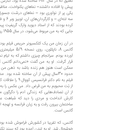
تعلیق که در سال 1913 ساخته شده 
پیش پا افتاده داشتند– نماهای یکنواخت، مناظر 
یکی پر از نوآوری بود – نماهای درشت جسورانه،
کرده بودند که از استاد دیوید وارک گریفیت پیشی
جایی که به من مربوط می‌شود، در سال 1955 روی داد.
گانس 8، ناپلئو
آورده بودم. سرانجام چیزی داشتم که به لیام 
قرار گرفت. او به من گفت «نمی‌دانم گانس ک
ممکن است هنوز هم زنده باشد به ذهن من خط
حدود 30سال پیش از آن ساخته شده بود
فیلم به نام دکتر ف
از بُت محبوبم به من قرض داد. من عکس را به ل
از آن تصادف‌هایی که زندگی آدم را دگرگون م
کارش انداخت و مردی را دید که شباهت عجیب
ساختمان بیرون رفت و به زبان فرانسه و لهجه ایر
گانس است.
گانس، که تقریبا در کشورش فراموش شده بود،
خوشحال شد. او به لندن آمده بود که ببیند تک