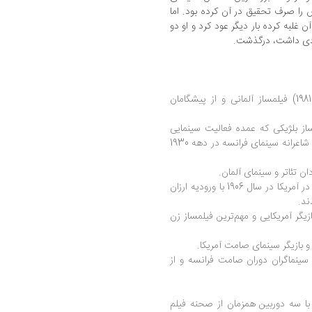
ش را صرف تحقیق در آن کرده بود. اما
ن غلبه کرده بار دیگر عود کرد و او دو
یادی داشت، درگذشت.
2- A Dupont : اوالد آندره دوپون (1956- 1981) فیلمساز آلمانی و از پیشگامان
Jacques Feyder : (194) فیلمساز بلژیکی که عمده فعالیت سینمایی
اش در فرانسه بود و از سینماگران مهم رئالیسم شاعرانه سینمای فرانسه در دهه 1930
5- nickelodeon: نخستین سالن های سینما در آمریکا در سال 1906 با ورودیه ارزان
ند.
Lois We) کارگردان و بازیگر آمریکایی و مهم‌ترین فیلمساز زن
Abel Ga) از مهم ترین سینماگران دوران صامت فرانسه و از
گانس، که با سه دوربین همزمان از صحنه فیلم