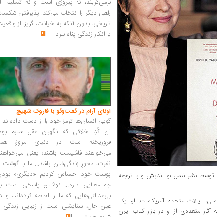
برمی‌گزیند، نه پیروزی است و نه تسلیم. ا
راهی دیگر را انتخاب می‌کند: پذیرفتن شکس
تاریخی، بدون آنکه به خیانت، گریز از واقعی
یا انکار زندگی پناه ببرد
...
اونای آرام در گفت‌وگو با فاروک شهیچ‭
گویی انسان‌ها ترمزِ خود را از دست داده‌اند 
آن کُدِ اخلاقی که نگهبان عقل سلیم بود،
فروریخته است. در دنیای امروز، همه
می‌خواهند فاشیست باشند؛ یعنی می‌خواهند
نفرت، محورِ زندگی‌شان باشد... ما با گوشت 
پوست خود احساس کردیم «دیگری» بودن
 توسط نشر نسل نو اندیش و با ترجمه
چه معنایی دارد... نوشتن پاسخی است به
بی‌عدالتی‌هایی که ما را احاطه کرده‌اند، و د
گتن دی سی، ایالات متحده آمریکاست. او یک
عین حال، ستایشی است از زیبایی زندگی و
ثار متعددی از او در بازار کتاب ایران