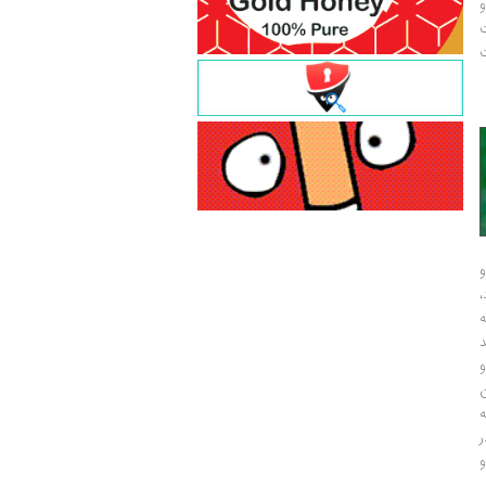
و
ت
ت
و
و
ر