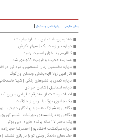
|
|
رمان خارجی
روان‌شناسی و حقوق
هندرسون، شاه باران سه باره چاپ شد
درباره تبر وست‌لیک | سهام عکرش
کاتالپسی با خزان اسمیت رسید
«مدرسه عجیب و غریب» 18جلدی شد
درباره نخستین رمان فلسطینی: مردانی در آفتا
آثار امیل زولا الهام‌بخش ونسان ون‌گوگ
درباره کمدی با کشوهای رنگی | شیلا قاسمخان
درباره اسماعیل | شایان جوادی
ادبیات وحشت از صندوقچه قربانی بیرون آمد
یک جادوی بزرگ با ترس و خلاقیت
نگاهی به شرلوک هلمز و پرندگان دوزخی | به
نگاهی به بازنشسته‌ی دورنمات | شبنم کهن‌چی
یک دختر 27 ساله برنده جایزه ادبی بوکر
درباره سرگذشت لافکادیو | احمدرضا حجارزاده
خنده‌های ماندگار وقتی تو را ‌در ‌بازی‌ کشتند 