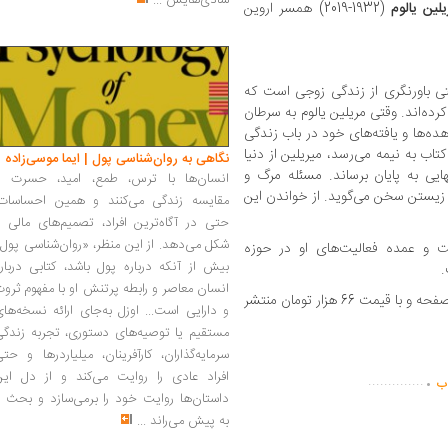
شادی‌هایش
...
یلین یالوم
(1932-2019) همسر اروین
تی باورنگری از زندگی زوجی است که
رده‌اند. وقتی مریلین یالوم به سرطان
ده‌ها و یافته‌های خود در باب زندگی
اب به نیمه می‌رسد، میریلین از دنیا
نگاهی به روان‌شناسی پول | ایما موسی‌زاده
هایی به پایان برساند. مسئله مرگ و
انسان‌ها با ترس، طمع، امید، حسرت و
 زیستن سخن می‌گوید. از خواندن این
مقایسه زندگی می‌کنند و همین احساسات،
حتی در آگاه‌ترین افراد، تصمیم‌های مالی ر
شکل می‌دهد. از این منظر، «روان‌شناسی پول
یف مترجم این اثر متولد ۱۳۵۵ است و عمده فعالیت‌های او در حوزه
بیش از آنکه درباره پول باشد، کتابی دربار
انسان معاصر و رابطه پرتنش او با مفهوم ثرو
«مساله مرگ و زندگی» اثر اروین یالوم در 264 صفحه و با قیمت 66 هزار تومان منتشر
و دارایی است... اوزل به‌جای ارائه نسخه‌ها
مستقیم یا توصیه‌های دستوری، تجربه زندگی
سرمایه‌گذاران، کارآفرینان، میلیاردرها و حت
.
افراد عادی را روایت می‌کند و از دل این
..............
اب
داستان‌ها روایت خود را برمی‌سازد و بحث ر
به پیش می‌راند
...