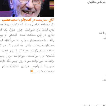
| مرتضی مطهری
آقای سناریست در گفت‌وگو با سعید مطلبی
اگر بخواهم فیلمی بسازم که بگویم دروغ چی
بدی است باور نمی‌کنند، چون دروغ یک امر
دا شد
جاری در این مملکت است. قبحش از بین
شد
رفته... ما بچه‌مسلمان بودیم. اما می‌گفتند ای
مسلمان نیست... وقتی به آدمی که در کار
سینماست می‌گویند اجازه کار نداری، یعنی ب
شکنجه او را می‌کشند... می‌توانند من را زمی
بزنند اما نمی‌توانند من را روی زمین نگه دارند
من بلند می‌شوم... فردین عاشقانه مردم را
دوست داشت
...
د!
 قلم  محسن اسماعیلی