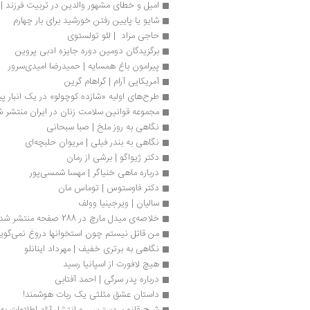
امیل و خطای مشهور والدین در تربیت فرزند 
شایو یا پایین رفتن خورشید برای بار چهارم
حاجی مراد  | لئو تولستوی
برگزیدگان دومین دوره جایزه ادبی پروین
پیرامون باغ همسایه | حمیدرضا امیدی‌سرور
آمریکایی آرام | گراهام گرین
طرح‌های اولیه «شازده کوچولو» در یک انبار پی
مجموعه قوانین سلامت زنان در ایران منتشر 
نگاهی به روز ملخ | صبا سبحانی
نگاهی به بندر فیلی | مریوان حلبچه‌ای
دکتر ژیواگو | برشی از رمان
درباره ماهی خنیاگر | مهسا شمسی‌پور
دکتر فاوستوس | توماس مان
سالیان | ویرجینیا وولف
خلاصه‌ی میدل مارچ در 288 صفحه منتشر شد
من قاتل نیستم چون استخوانها دروغ نمی‌گوین
نگاهی به برتری خفیف | مهرداد اینانلو
هیچ لافورت از اسپانیا رسید
درباره پدر سرگی | احمد آفتابی
داستان عشق مثلثی یک ربات هوشمند!
شرح قانون دسترسی و انتشار آزاد اطلاعات به