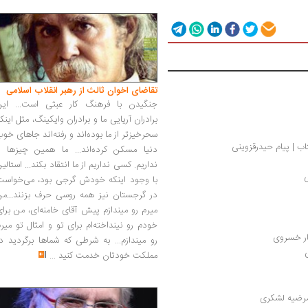
تقاضای اخوان ثالث از رهبر انقلاب اسلامی
جنگیدن با فرهنگ کار عبثی است... این
برادران آریایی ما و برادران وایکینگ، مثل اینک
سحرخیزتر از ما بوده‌اند و رفته‌اند جاهای خو
ب | پیام حیدرقزوینی
دنیا مسکن کرده‌اند... ما همین چیزها را
نداریم. کسی نداریم از ما انتقاد بکند... استالی
ی
با وجود اینکه خودش گرجی بود، می‌خواست
در گرجستان نیز همه روسی حرف بزنند...من
میرم رو میندازم پیش آقای خامنه‌ای، من برا
خودم رو نینداخته‌ام برای تو و امثال تو میر
ار خسروی
رو میندازم... به شرطی که شماها برگردید د
مملکت خودتان خدمت کنید
...
| مرضیه لشکری