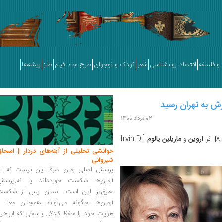
و فلسفه
اقتصاد
روانشناسی
شعر
کودک و نوجوان
طرح جلد
فیلم
طنز
ریشه‌ها
ش به تهران رسید
02 مرداد 1400
اثر
اروین
و
ماریلین یالوم
[Irvin D.
A 
خوانشی تحلیلی از آینه‌های دردار | اسحاق
شیروانی
پرسش اصلی رمان صرفاً این نیست که آیا
آرمان‌ها شکست خورده‌اند یا نه.پرسش
عمیق‌تر این است: انسان پس از شکست
آرمان‌ها چگونه می‌تواند همچنان معنا و
هویت خود را حفظ کند؟... پاسخی که ابراهی