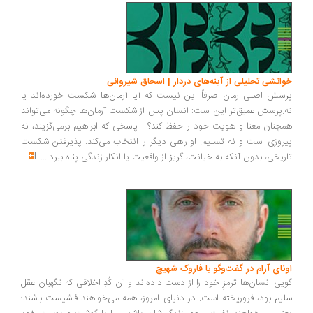
خوانشی تحلیلی از آینه‌های دردار | اسحاق شیروانی
پرسش اصلی رمان صرفاً این نیست که آیا آرمان‌ها شکست خورده‌اند یا
نه.پرسش عمیق‌تر این است: انسان پس از شکست آرمان‌ها چگونه می‌تواند
همچنان معنا و هویت خود را حفظ کند؟... پاسخی که ابراهیم برمی‌گزیند، نه
پیروزی است و نه تسلیم. او راهی دیگر را انتخاب می‌کند: پذیرفتن شکست
تاریخی، بدون آنکه به خیانت، گریز از واقعیت یا انکار زندگی پناه ببرد
...
اونای آرام در گفت‌وگو با فاروک شهیچ‭
گویی انسان‌ها ترمزِ خود را از دست داده‌اند و آن کُدِ اخلاقی که نگهبان عقل
سلیم بود، فروریخته است. در دنیای امروز، همه می‌خواهند فاشیست باشند؛