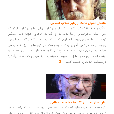
تقاضای اخوان ثالث از رهبر انقلاب اسلامی
جنگیدن با فرهنگ کار عبثی است... این برادران آریایی ما و برادران وایکینگ،
مثل اینکه سحرخیزتر از ما بوده‌اند و رفته‌اند جاهای خوب دنیا مسکن
کرده‌اند... ما همین چیزها را نداریم. کسی نداریم از ما انتقاد بکند... استالین با
وجود اینکه خودش گرجی بود، می‌خواست در گرجستان نیز همه روسی
حرف بزنند...من میرم رو میندازم پیش آقای خامنه‌ای، من برای خودم رو
نینداخته‌ام برای تو و امثال تو میرم رو میندازم... به شرطی که شماها برگردید
در مملکت خودتان خدمت کنید
...
آقای سناریست در گفت‌وگو با سعید مطلبی
اگر بخواهم فیلمی بسازم که بگویم دروغ چیز بدی است باور نمی‌کنند، چون
دروغ یک امر جاری در این مملکت است. قبحش از بین رفته... ما بچه‌مسلمان