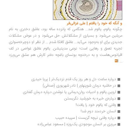
و آنگه که خود را یافتم | علی غزالی‌فر
چگونه یالوم، یالوم شد... هنگامی که پانزده ساله بود، عاشق دختری به نام
مریلین می‌شود و بسیاری از مشکلاتش حل می‌شود و در عوض مشکلات
جدیدی برای او به‌وجود می‌آید... عاشق کافکا شدم ... از نظر او دوچرخه‌سواری
تجربه تعمق و رهایی است؛ نوعی مدیتیشن. یالوم عاشق غواصی در کف
اقیانوس‌هاست و به درختچه بونسای باغچه دفتر کارش هم عشق می‌ورزد
...
درباره ساعت دل و هر روز یک قدم نزدیک‌تر | پریا حیدری
در حاشیه درمان شوپنهاور | نادر شهریوری (صدقی)
اروین یالوم و ادبیات روان‌درمانی یا نوشتن درباره درمان گفتاری
درباره‌ی خیره به خورشید نگریستن
وقتی که یالوم خود را یافت!
انسان خردمند دوم شد!
درباره وقتی نیچه گریست | سپیده حبیب
مروری بر انسان موجودی یک‌روزه | مسعود عباس‌زاده