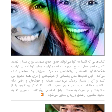
کتاب‌هایی که اقتدا به آنها می‌تواند جدی جدی سلامت روان شما را تهدید
فروید‌، ش
کند... مقصر اصلی، طالع بدی ست که دیگران برایمان نوشته‌­اند... ترکیب
دلیل نات
شگفت­‌انگیز فلسفه و روان­شناسی به درک عمیق‌تر یک مشکل کمک
تخلیه‌ی ر
می‌کند... این کتاب­‌ها مدل یکسانی از خوش­بختی را برای همه تجویز می­‌
چون در خا
کنند و آن را بسیار نزدیک می‌دانند... هدف او خوشحال و راضی نگه
از پل می‌
داشتن مخاطب نیست... فروم سعی داشت تا تمرکز روانکاوی را از
سرکش‌ و 
خشونت و جنسیت به سمت عوامل اجتماعی برگرداند... مسیری که به
محدود کند
تجربه مناسبی از عشق ورزیدن منتهی می‌شود
...