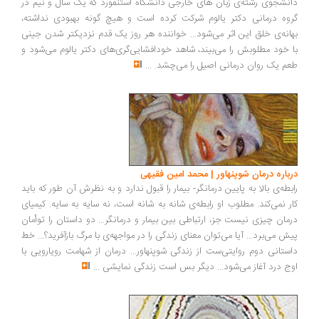
دانشجوی رشته‌ی زبان های خارجی دانشگاه استنفورد که یک سال و نیم در
گروه درمانی دکتر یالوم شرکت کرده است و هیچ گونه بهبودی نداشته،
بهانه‌ی خلق این اثر می‌‎شود... خواننده هر روز یک قدم نزدیکتر شدن جینی
با خود مطلوبش را می‌‎بیند، شاهد خودافشایی‌گری‌های دکتر یالوم می‌‎شود و
طعم یک روان درمانی اصیل را می‌‎چشد.
...
درباره درمان شوپنهاور | محمد امین فقیهی
رابطه‌ی بالا به پایین درمانگر- بیمار را قبول ندارد و به نظرش آن طور که باید
کار نمی‌کند. مطلوب او رابطه‌ی شانه به شانه است، نه سایه به سایه. کیمیای
درمان چیزی نیست جز، ارتباطی بین بیمار و درمانگر... دو داستان را توأمان
پیش می‌برد... آیا می‌توان معنای زندگی را در مواجهه‌ی با مرگ بازآفرید؟... خط
داستانی دوم روایتی‌ست از زندگی شوپنهاور... درمان از شهامت رویارویی با
اوج درد آغاز می‌شود... دیگر بس است زندگی نمایشی
...