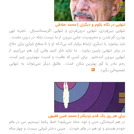
تنهایی در نگاه یالوم و دیگران | محمد صادقی
تنهایی بین‌فردی، تنهایی درون‌فردی و تنهایی اگزیستانسیال... تجربه تهی‌
بودن، گم ‌شدن و محرومیت، جایی بیرون از ما نیست بلکه در درون ماست...
باید بیاموزد با دیگری ارتباط برقرار کند بی‌آنکه او را تا سطح ابزاری برای دفاع
در برابر تنهایی پایین بیاورد... ما نباید فکر کنیم وقتی گرد هم می‌آییم، از
تنهایی بیرون آمده‌ایم... برای کسی که عافیت و امنیت مهم‌ترین چیز است،
رحم مادر یا گور بهترین مکان است... عاشق دیگر نمی‌تواند به تنهایی
تصمیماتی بگیرد
...
برای هر روز یک قدم نزدیکتر | محمد امین فقیهی
در هم آمیختگی «من و تو»، «ما» نمی‌شود! اصلا یکجا نیستیم. من در عالم
خودم هستم و تو هم در عالم خودت... جینی دختر شرقی بیست و چهار ساله