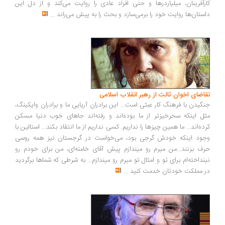
رآفرینان، میلیاردرها و حتی افراد عادی را روایت می‌کند و از دل این
ستان‌ها روایت خود را برمی‌سازد و بحث را به پیش می‌راند
...
اضای اخوان ثالث از رهبر انقلاب اسلامی
گیدن با فرهنگ کار عبثی است... این برادران آریایی ما و برادران وایکینگ،
ل اینکه سحرخیزتر از ما بوده‌اند و رفته‌اند جاهای خوب دنیا مسکن
ده‌اند... ما همین چیزها را نداریم. کسی نداریم از ما انتقاد بکند... استالین با
ود اینکه خودش گرجی بود، می‌خواست در گرجستان نیز همه روسی
ف بزنند...من میرم رو میندازم پیش آقای خامنه‌ای، من برای خودم رو
نداخته‌ام برای تو و امثال تو میرم رو میندازم... به شرطی که شماها برگردید
 مملکت خودتان خدمت کنید
...