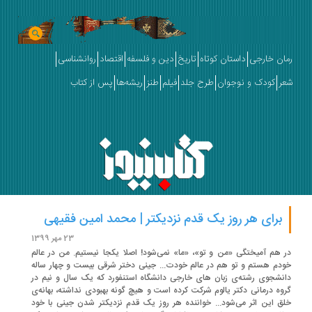
ان خارجی
داستان کوتاه
تاریخ
دین و فلسفه
اقتصاد
روانشناسی
ر
کودک و نوجوان
طرح جلد
فیلم
طنز
ریشه‌ها
پس از کتاب
برای هر روز یک قدم نزدیکتر | محمد امین فقیهی
23 مهر 1399
 هم آمیختگی «من و تو»، «ما» نمی‌شود! اصلا یکجا نیستیم. من در عالم
دم هستم و تو هم در عالم خودت... جینی دختر شرقی بیست و چهار ساله
نشجوی رشته‌ی زبان های خارجی دانشگاه استنفورد که یک سال و نیم در
وه درمانی دکتر یالوم شرکت کرده است و هیچ گونه بهبودی نداشته، بهانه‌ی
خلق این اثر می‌‎شود... خواننده هر روز یک قدم نزدیکتر شدن جینی با خود