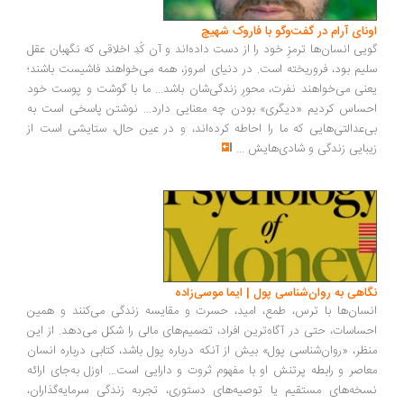
ونای آرام در گفت‌وگو با فاروک شهیچ
یی انسان‌ها ترمزِ خود را از دست داده‌اند و آن کُدِ اخلاقی که نگهبان عقل
یم بود، فروریخته است. در دنیای امروز، همه می‌خواهند فاشیست باشند؛
نی می‌خواهند نفرت، محورِ زندگی‌شان باشد... ما با گوشت و پوست خود
ساس کردیم «دیگری» بودن چه معنایی دارد... نوشتن پاسخی است به
‌عدالتی‌هایی که ما را احاطه کرده‌اند، و در عین حال، ستایشی است از
بایی زندگی و شادی‌هایش
...
اهی به روان‌شناسی پول | ایما موسی‌زاده
سان‌ها با ترس، طمع، امید، حسرت و مقایسه زندگی می‌کنند و همین
ساسات، حتی در آگاه‌ترین افراد، تصمیم‌های مالی را شکل می‌دهد. از این
ظر، «روان‌شناسی پول» بیش از آنکه درباره پول باشد، کتابی درباره انسان
اصر و رابطه پرتنش او با مفهوم ثروت و دارایی است... اوزل به‌جای ارائه
خه‌های مستقیم یا توصیه‌های دستوری، تجربه زندگی سرمایه‌گذاران،