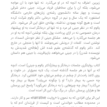
زیرین. اعتراف به آنچه که در او می‌‎گذرد. نه تنها خود با آن مواجه
می‌‎شود، بلکه آن را برای مخاطبان فریاد می‌‎زند. جینی دختر شرقی
ست و چهار ساله دانشجوی رشته‌ی زبان‌های خارجی دانشگاه
تنفورد که یک سال و نیم در گروه درمانی دکتر یالوم شرکت کرده
است و هیچ گونه بهبودی نداشته، بهانه‌ی خلق این اثر می‌‎شود. دکتر
لوم که در نظر جینی ابر مرد و نه تنها ابر درمانگر است به او پیشنهاد
مان خصوصی نه در ازای پرداخت پول، بلکه نوشتن آنچه که به او در
هر جلسه می‌‎گذرد را می‌‎دهد. مشکل جینی از نظر خودش انسداد در
شتن است. کلمات از درونش نمی‌جوشند تا آنها را متجلی در خارج
د. دکتر یالوم که گذشته‌ی عقیم شده اش (علاقه‌ی شدیدش به
نویسنده شدن) را در جینی می‌‎خواهد بازبیافریند، با جینی هم داستان
ود.
اب روایتگری جلسات درمانگر و بیمار(دکتر یالوم و جینی) است، آنچه
 بر آنها در هر جلسه گذشته است، یک لایه عمیق‌تر. در خلوت و
روی کاغذ راحت‌تر از چشم در چشم می‌‎توان خود افشایی کرد. درمانگر
چه حسی به بیمار دارد؟ او را چگونه می‌‎یابد؟ عمیقا بر بیمار چه
می‌‎گذرد؟ بیمار چه چیزهایی را به درمانگر نمی‌گوید؟ پاسخ این پرسش
 و هزاران پرسش دیگر، در برگ برگ این اثر آمده است.
این اثر برای افرادی که به نحوی با «روایت narrative» سر و کار دارند،
 محدوده مطالب خواندنی است و کیست از فرزندان آدم که با