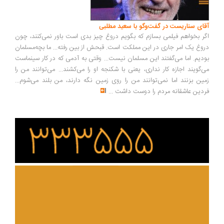
ای سناریست در گفت‌وگو با سعید مطلبی
ر بخواهم فیلمی بسازم که بگویم دروغ چیز بدی است باور نمی‌کنند، چون
وغ یک امر جاری در این مملکت است. قبحش از بین رفته... ما بچه‌مسلمان
دیم. اما می‌گفتند این مسلمان نیست... وقتی به آدمی که در کار سینماست
‌گویند اجازه کار نداری، یعنی با شکنجه او را می‌کشند... می‌توانند من را
ین بزنند اما نمی‌توانند من را روی زمین نگه دارند، من بلند می‌شوم...
دین عاشقانه مردم را دوست داشت
...