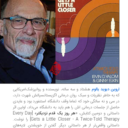
وین دیوید یالوم
هشتاد و سه ساله، نویسنده و روانپزشک‌امریکایی
 به خاطر نظریات و سبک روان درمانی اگزیستانسیالش شهرت دارد،
 سی و نه سالگی خود که تماما وقف دانشگاه استنفورد بود و عایدی
حاصل از جلسات درمانی اش را هم باید به دانشگاه می‌‎داد، اولین اثر
ستانی و دومین کتابش، «
هر روز یک قدم نزدیکتر
» [Every Day
Gets a Little Closer - A Twice-Told Therapy] را نوشت.
ستانی واقعی‌تر از هر داستانی دیگر. گفتن از خویشتن. لایه‌های