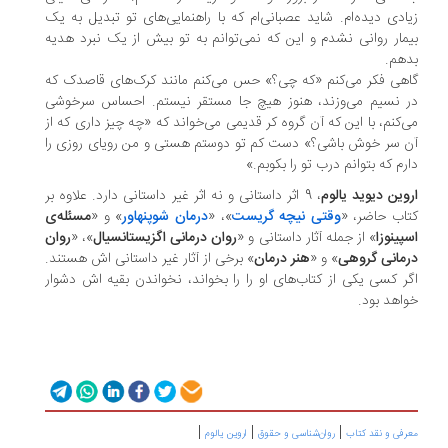
ادی دیده‌ام. شاید عصبانی‌ام که با راهنمایی‌های تو تبدیل به یک
مار روانی نشدم و این که نمی‌توانم به تو بیش از یک نبرد هدیه
هم.
گاهی فکر می‌‎کنم «که چی؟» حس می‌‎کنم مانند کرک‌های قاصدک که
در نسیم می‌‎وزند، هنوز هیچ جا مستقر نیستم. احساس سرخوشی
می‌‎کنم، با این که آن گروه کر قدیمی می‌‎خواند که «چه چیز داری که از
 سر خوش باشی؟» دست کم تو دوستم هستی و من رویای روزی را
رم که بتوانم درب تو را بکوبم.»
وین دیوید یالوم
، 9 اثر داستانی و نه اثر غیر داستانی دارد. علاوه بر
اب حاضر، «
وقتی نیچه گریست
»، «
درمان شوپنهاور
» و «
مسئله‌ی
پینوزا
» از جمله آثار داستانی و «
روان درمانی اگزیستانسیال
»، «
روان
مانی گروهی
» و «
هنر درمان
» برخی از آثار غیر داستانی اش هستند.
ر کسی یکی از کتاب‌های او را را بخواند، نخواندن بقیه اش دشوار
اهد بود.
|
|
|
رفی و نقد کتاب
روان‌شناسی و حقوق
اروین یالوم