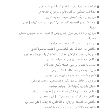
آیشمن در اورشلیم در گفت‌وگو با امیر خراسانی
تصاحب تاریکی در گفت‌وگو با مریوان حلبچه‌ای
مروری بر دیگر دوستی موثر | مجید فنایی
 یادداشتی بر افیون‌زدگان: مردم‌نگاری در جنوب تهران | مهدی 
نوریان
مروری بر ده درس برای جهان پس از کرونا | مانیا شیرین بخش 
ماسوله
درباره ویز، نیش، گاز | فاطمه علیمرادی
نگاهی به اختلاف نظر فرانسیس | عظیم محمودآبادی
ماجراهای من در ارتش سرخ در گفت‌وگو با داریوش مودبیان
نگاهی به اقتصاد روایی | سمیرا دردشتی
نشست نقد و بررسی جامعه‌نگاری عهد قاجار
سیرالملوک خواجه نظام الملک طوسی
شعر و شخصیت عطار در قرن‌های بی‌زمان
مروری بر خاطرات مهرانگیز دولتشاهی | مجید یوسفی
دریای باروری (چهارگانه) | یوکیو میشیما
نگاهی به دختر جنگل، مه لقا ملاح | محبوبه عظیم‌زاده
نگاهی به بازار آزاد و دشمنان آن | فرزاد نعمتی 
نگاهی به فلسفه تراژدی: از افلاطون تا ژیژک | علی سهرابی
خشونت خانگی علیه مردان در 100 نسخه