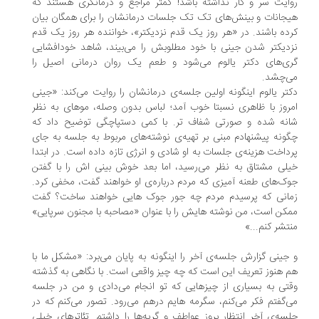
ایت سر و کار نداشته باشد! کمتر مراجع و درمانگری هستند که
جانات و بینش‌های تک تک جلسات درمانشان را برای همگان بیان
ده باشند. در «هر روز یک قدم نزدیکتر»، خواننده هر روز یک قدم
نزدیکتر شدن جینی با خود مطلوبش را می‌‎بیند، شاهد خودافشایی
گری‌های دکتر یالوم می‌‎شود و طعم یک روان درمانی اصیل را
شد.
دکتر یالوم اینگونه اولین جلسه‌ی درمانشان را روایت می‌‎کند: «جینی‌
روز با ظاهری نسبتا خوب آمد؛ لباس بدون وصله، موهای به نظر
نه شده و صورتی شفاف تر. با کمی دستپاچگی توضیح داد که
ونه پیشنهادم مبنی بر تهیه‌ی نوشته‌های مربوط به جلسه به جای
داخت هزینه‌ی جلسات به او شادی و انرژی تازه داده است. در ابتدا
خیلی مشتاق به نظر می‌‎رسید،‌ اما بعد خوش بینی اش را با گفتن
ک‌های طعنه آمیزی که مردم درباره‌ی او خواهند گفت، مخفی کرد.
انی که پرسیدم مردم چه جور جوک هایی خواهند ساخت؟ گفت
کن است، من نوشته هایش را با عنوان «مصاحبه با مجنون سرپایی»
تشر کنم...»
جینی گزارش جلسه‌ی آخر را اینگونه به پایان می‌برد: «مشکل ما با
 هنوز تعریف این است که چه چیز واقعی است. با نگاهی به گذشته
وقتی به بسیاری از چیزهایی که تو انجام می‌‎دادی و من در جلسه
می‌‎گفتم فکر می‌‎کنم، سگرمه هایم درهم می‌‎رود. تصور می‌‎کنم که در
سه‌ی آخر انتظار بروز عواطف و گریه‌ها را داشتم. تئاترهای خیلی