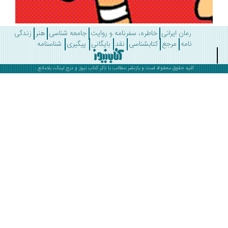
رمان ایرانی
خاطره، سفرنامه و روایت
جامعه شناسی
هنر
زندگی
نامه
مرجع
کتابشناسی
نقد
بایگانی
پیگیری
شناسنامه
کلیه حقوق محفوظ است و بازنشر مطالب با ذکر
کتاب نیوز
و درج لینک، بلامانع .