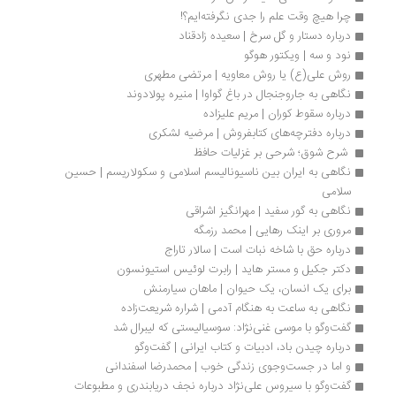
چرا هیچ وقت علم را جدی نگرفته‌ایم؟!
درباره دستار و گل سرخ | سعیده زادقناد
نود و سه | ویکتور هوگو
روش علی(ع) یا روش معاویه | مرتضی مطهری
نگاهی به جاروجنجال در باغ گواوا | منیره پولادوند
درباره سقوط کوران | مریم علیزاده
درباره دفترچه‌های کتابفروش | مرضیه لشکری
 شرح شوق؛ شرحی بر غزلیات حافظ 
نگاهی به ایران بین ناسیونالیسم اسلامی و سکولاریسم | حسین 
سلامی
نگاهی به گور سفید | مهرانگیز اشراقی
مروری بر اینک رهایی | محمد رزمگه
درباره حق با شاخه نبات است | سالار تاراج
دکتر جکیل و مستر هاید | رابرت لوئیس استیونسون
برای یک انسان، یک حیوان | ماهان سیارمنش
نگاهی به ساعت به هنگام آدمی | شراره شریعت‌زاده
گفت‌وگو با موسی غنی‌نژاد: سوسیالیستی که لیبرال شد
درباره چیدن باد، ادبیات و کتاب ایرانی | گفت‌وگو
و اما در جست‌وجوی زندگی خوب | محمدرضا اسفندانی
گفت‌وگو با سیروس علی‌نژاد درباره نجف دریابندری و مطبوعات