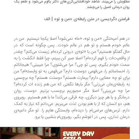
مطلوبش را می‌‎بیند، شاهد خودافشایی‌گری‌های دکتر یالوم می‌‎شود و طعم یک
ن درمانی اصیل را می‌‎چشد.
امتن دگردیسی در متن رابطه‌ی «من و تو» | الف
 هم آمیختگی «من و تو»، «ما» نمی‌شود! اصلا یکجا نیستیم. من در
لم خودم هستم و تو هم در عالم خودت. پس چگونه است که در
حال گفتگو هستیم؟ من با «تو»ی درونی کرده‌ام زیست می‌‎کنم؟ چقدر
 واقعیت‌ات را فهم کرده‌ام؟ اصلا صبر کن ببینم، چرا فقط انگشت را به
سمت خودم بگیرم، پس تو چی؟ مرا می‌‎شنوی؟ مرا میبینی؟ هیجاناتم
را، احساساتم را، می‌‎فهمی دوستت دارم؟ می‌‎فهمی به تو وابسته‌ام؟ من
ای تو چه معنایی دارم؟ بیمارت هستم؟ دوستت هستم؟ چه برچسبی
به رابطه‌ی‌مان می‌‎زنی؟ مگر بارها نگفتی که من هم زنده ات کرده‌ام؟
مرا چه می‌‎بینی؟ اصلا مگر مجبوریم برچسب بزنیم. دوست، روان
درمانگر و یا هر چیز دیگری، چه فرقی می‌‎کند! ما با هم هستیم. روبروی
هم، دو انسان که از با هم بودن لذت می‌‎بریم. می‌‎دانم که نیاز به کمک
رم. ترس‌های مرضی‌ام را دیده‌ام، وابستگی هایم را. تو مگر داعیه‌ی
مان نداری، پس در آغوشم بگیر، روبروی‌ام بنشین یا برو.