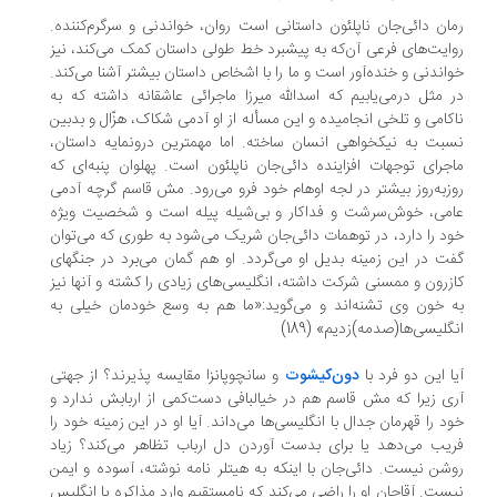
ان دائی‌جان ناپلئون داستانی‌ است‌ روان‌، خواندنی و سرگرم‌کننده.
ایت‌های فرعی آن‌که به پیشبرد خط طولی داستان کمک می‌کند‌، نیز‌
اندنی و خنده‌آور است و ما را با اشخاص داستان بیشتر آشنا می‌کند.
 مثل درمی‌یابیم که اسدالله میرزا ماجرائی عاشقانه داشته که به
کامی و تلخی انجامیده و این مسأله از‌ او‌ آدمی شکاک، هزّال و بدبین
بت به نیکخواهی‌ انسان‌ ساخته‌. اما مهمترین درونمایه داستان،
جرای توجهات افزاینده‌ دائی‌جان‌ ناپلئون است. پهلوان پنبه‌ای که
زبه‌روز بیشتر در لجه اوهام خود فرو می‌رود‌. مش قاسم‌ گرچه آدمی
می، خوش‌سرشت و فداکار‌ و بی‌شیله‌ پیله است‌ و شخصیت‌ ویژه‌
د را دارد، در توهمات دائی‌جان‌ شریک‌ می‌شود به طوری که می‌توان
ت در این زمینه بدیل او می‌گردد‌. او‌ هم گمان می‌برد در جنگهای
زرون‌ و ممسنی شرکت داشته، انگلیسی‌های‌ زیادی‌ را کشته و آنها نیز
‌ خون‌ وی تشنه‌اند و می‌گوید:«ما هم به وسع خودمان خیلی به
گلیسی‌ها(صدمه)زدیم‌» (189‌)
ا این دو فرد با‌
دون‌کیشوت‌
و سانچوپانزا‌ مقایسه پذیرند؟ از جهتی
ی‌ زیرا‌ که مش قاسم هم در‌ خیالبافی‌ دست‌کمی از اربابش ندارد و
د را قهرمان جدال با انگلیسی‌ها می‌داند. آیا او در‌ این‌ زمینه خود را
یب می‌دهد یا‌ برای‌ بدست آوردن‌ دل‌ ارباب‌ تظاهر می‌کند؟ زیاد
شن نیست. دائی‌جان‌ با اینکه به هیتلر نامه نوشته، آسوده و ایمن
ست. آقاجان او را راضی می‌کند که‌ نامستقیم‌ وارد مذاکره با انگلیس