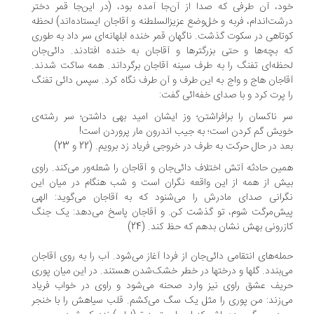
د، آن طرفی که‌ صدا‌ از آن‌جا آمده بود، (در این‌جا قمر دختر
شت‌اندام، فربه و خل‌وضع عزیزالسلطنه‌ و آقاجان‌ ایستاده‌اند‌) لحظه
تاهی در سکوت گذشت. ناگهان قمر خنده ابلهانه‌ای سر داد به طوری
 بچه‌ها‌ و حتی‌ بزرگترها و آقاجان به خنده افتادند. دائی‌جان
ظه‌ای تفنگ را به طرف سینه‌ آقاجان‌ برگرداند‌. همه ساکت شدند.
اجان هاج و واج به این طرف و آن طرف نگاه کرد. سپس دائی‌ تفنگ‌
‌ پرت کرد و با صدای خفه‌ائی گفت:
 ناکسان را برافراشتن‌؛ وز ایشان‌ امید‌ بهی داشتن‌؛ سر رشته‌ی
یش گم کردن است‌؛ به جیب اندرون مار پروردن است!
د در‌ حال‌ حرکت به طرف در خروجی فریاد زد برویم. (22 و 23)
ین حادثه‌ آتش‌ اختلاف دائی‌جان و آقاجان را شعله‌ور می‌کند. راوی‌
ش‌ از‌ همه از این واقعه نگران است و شب‌ هنگام‌ در میان این
رانی صدای مادرش را می‌شنود که به آقاجان می‌گوید: الهی‌
ش‌مرگت‌ شوم، تو گذشت کن. و آقاجان‌ پاسخ‌ می‌دهد: یک‌ جنگ‌
زرونی‌ بهش نشان بدهم که حظ کند‌. (24‌)
له‌های انتقامی دائی‌جان از فردا آغاز می‌شود. آب را به روی آقاجان‌
‌بندد‌. گلها و درختها در خطر خشک‌شدن هستند‌. در این میان پوری‌
یف‌ عشق راوی نیز وارد صحنه‌ می‌شود‌ و راوی در خواب فریاد
‌زند: من پوری را مثل یک سگ می‌کشم. قلب‌ سیاهش‌ را با خنجر