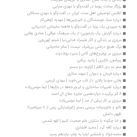
روزگار سخت یوسا در گفت‌وگو با مهدی سرایی
اطلس توصیفی اهل سنت ایران در گفت‌وگو با مهدی مسائلی
درباره سیا، نویسندگان و خبرچین‌ها | مهدیه کوهی‌کار
به سپیدی یک رویا در گفت‌وگو با فاطمه سلیمانی ازندریانی
درباره گزارش یک بازجویی؛ از یک سرهنگ عراقی | صادق وفایی
مروری بر زندگی و آثار علیمراد فدایی‌نیا | شبنم کهن‌چی
برگ هیچ درختی بی‌شرف نیست | سام حاجیانی
مروری بر پرفروغ‌های کاتن | منیره پولادوند
پیرامون نازارین | پانیذ زرتابی
سفر به دور اتاقم | گزاویه دو مستر
درباره فرمان و دیوان | سهند ستاری
وقتی سونیا بالای‌ دار تاب می‌خورد | مهدی کریمی
درباره تغییرات ساختاری و ابرچرخه‌ها در بازارها | ایما موسی‌زاده
8 اثر برگزیده دوازدهمین جایزه جلال آل احمد
مروری بر کار بیش از حد | ایما موسی‌زاده
ناتو و خاورمیانه؛ بررسی بستر ژئوپلیتیکی پس از ۱۱ سپتامبرتا 
ظهور داعش
و اما چگونه با منکران علم صحبت کنیم | الهه شمس
درباره کافه گرد | مجید افشاری
محمدجواد و شمشیر ایلیا به چاپ یازدهم رسید