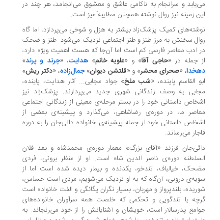
‌یابد و سرانجام به‌ ناکامی‌ عاشق‌ و معشوق می‌انجامد، هر چند در
ن زمینه نیز روال نوشته همچنان‌ مطایبه‌آمیز‌ است.
شته‌های کمیک پزشک‌زاد بیشتر به هزل و شوخی می‌پردازد، اما گاه
ال سخنش به مرز طنز‌ و طنز‌ اجتماعی‌ نزدیک می‌شود. طنز و ضحک
 ادب معاصر فارسی کم است اما آن‌جا‌ که‌ هست‌ اهمیت ویژه دارد،
 جمله در «
حاجی آقا
» و «
علویه خانم
»
هدایت
، «
چرند و پرند
»
خدا‌
، «
صحرای‌ محشر‌
» و «
قلتشن دیوان
»
جمال‌زاده
، «
دکتر ریش
»
و القاسم پاینده، «
شب ملخ
» جواد مجابی... آثار هدایت‌، پاینده‌،
ابی به وصف زندگانی شهری جدید می‌پردازند. پزشک‌زاد نیز
خاص داستانی خود را‌ در‌ بستر‌ مرحله‌ی معینی از زندگانی اجتماعی
اصر ما، در دوره‌ی رضاشاهی، می‌گذارد و پیشینه‌ی بعضی از‌
خاص‌ داستانی خود از جمله پیشینه‌ی خانواده دائی‌جان را به دوره
جار می‌رساند.
ئی‌جان‌ فرزند‌ «آقای‌ بزرگ» معمار دوره‌ی محمدشاه و بعد فلان
سلطنه دوره‌ی ناصر الدین شاه است. او از منظر‌ برونی‌، فردی
حک، خیالباف، تندخو، یکدنده و بیمار دیده شده است اما از
یه‌ی‌ درونی‌، آن‌گاه‌ که به او نزدیک می‌شویم، مردی است حساس،
ریده، بلندپرواز و مهربان، بسیار نگران یگانگی و الفت‌ خانواده‌ است‌
چه با تندگویی و تحکمی که خلصت همه سرآوران خانواده‌های
امع پدرسالار است‌، خویشان‌ و آشنایانش را از خود می‌رنجاند. به