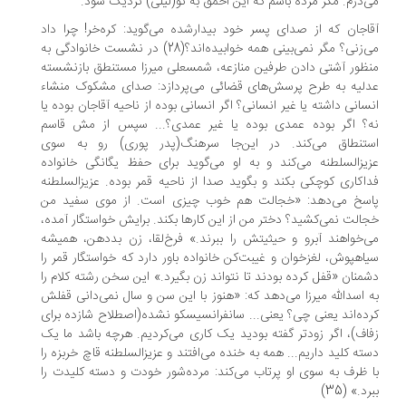
‌درم. مگر‌ مرده‌ باشم‌ که این احمق‌ به‌ تو(لیلی) نزدیک شود‌.
اجان‌ که از صدای پسر خود بیدارشده می‌گوید: کره‌خر! چرا داد
می‌زنی؟ مگر نمی‌بینی همه خوابیده‌اند؟(28) در‌ نشست‌ خانوادگی به
ظور آشتی دادن طرفین‌ منازعه‌، شمسعلی میرزا‌ مستنطق‌ بازنشسته‌
لیه به طرح پرسش‌های‌ قضائی می‌پردازد: صدای مشکوک منشاء
سانی داشته یا غیر انسانی؟ اگر انسانی بوده از ناحیه آقاجان بوده‌ یا‌
؟ اگر بوده عمدی بوده یا غیر عمدی؟... سپس‌ از‌ مش قاسم‌
تنطاق‌ می‌کند‌. در این‌جا سرهنگ‌(پدر‌ پوری) رو به سوی
یزالسلطنه می‌کند و به او می‌گوید برای حفظ یگانگی خانواده
اکاری کوچکی‌ بکند‌ و بگوید‌ صدا از ناحیه قمر بوده. عزیزالسلطنه‌
سخ‌ می‌دهد‌: «خجالت‌ هم‌ خوب‌ چیزی است. از موی سفید من
الت نمی‌کشید؟ دختر من از این کارها بکند. برایش خواستگار آمده،
‌خواهند آبرو و حیثیتش را ببرند.» فرخ‌لقا، زن بددهن، همیشه
اهپوش، لغزخوان و غیبت‌کن‌ خانواده باور دارد که خواستگار قمر را
منان «قفل کرده بودند تا نتواند زن بگیرد.» این سخن رشته کلام را
 اسدالله میرزا می‌دهد که: «هنوز با این سن‌ و سال‌ نمی‌دانی قفلش
ده‌اند یعنی چی؟ یعنی... سانفرانسیسکو نشده(اصطلاح شازده برای
اف)، اگر زودتر گفته بودید یک کاری می‌کردیم. هرچه باشد ما یک
ته کلید داریم... همه به خنده می‌افتند و عزیز‌السلطنه‌ قاچ خربزه را
 ظرف به سوی او پرتاب می‌کند: مرده‌شور خودت و دسته کلیدت را
د.» (35)