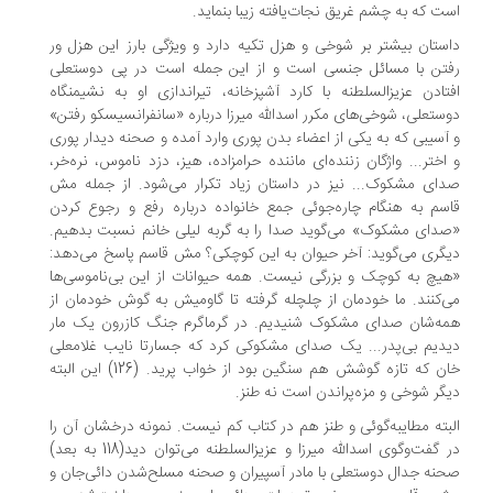
ت که به چشم غریق نجات‌یافته زیبا بنماید.
ستان‌ بیشتر‌ بر شوخی و هزل تکیه دارد و ویژگی بارز این هزل ور
تن با مسائل جنسی است و از این جمله است در پی دوستعلی
تادن‌ عزیز‌السلطنه با کارد آشپزخانه، تیراندازی‌ او‌ به نشیمنگاه
ستعلی، شوخی‌های مکرر اسدالله میرزا درباره «سانفرانسیسکو رفتن»
آسیبی که به یکی از اعضاء بدن پوری وارد آمده و صحنه دیدار پوری‌
اختر‌... واژگان زننده‌ای ماننده حرامزاده‌، هیز‌، دزد ناموس، نره‌خر،
ای مشکوک... نیز در داستان زیاد تکرار می‌شود. از جمله مش
سم به هنگام چاره‌جوئی جمع خانواده درباره رفع و رجوع کردن
دای مشکوک» می‌گوید صدا را به گربه‌ لیلی‌ خانم نسبت بدهیم.
گری می‌گوید: آخر حیوان به این کوچکی؟ مش قاسم پاسخ می‌دهد:
یچ به کوچک و بزرگی نیست. همه حیوانات از این بی‌ناموسی‌ها
‌کنند. ما خودمان از چلچله گرفته تا گاومیش به‌ گوش‌ خودمان از‌
ه‌شان صدای مشکوک شنیدیم. در گرماگرم جنگ کازرون یک مار
دیم بی‌پدر... یک صدای مشکوکی کرد که‌ جسارتا نایب غلامعلی
خان که تازه گوشش هم سنگین بود از‌ خواب‌ پرید‌. (126) این البته
گر شوخی و مزه‌پراندن است نه طنز.
بته مطایبه‌گوئی و طنز هم در کتاب کم نیست‌. ‌‌نمونه‌ درخشان آن را
در گفت‌وگوی اسدالله میرزا و عزیزالسلطنه می‌توان دید(118‌ به‌ بعد‌)
نه جدال دوستعلی با مادر آسپیران و صحنه مسلح‌شدن دائی‌جان و