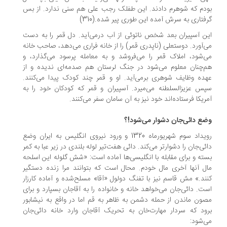
دم که شوهرم دادند. این طفلک رجب علی هم سنی ندارد. از بس
فتاری به سرش آمده این طوری پیر شده.(310‌)
ن آسپیران بعد شخص ناتوئی از آب درمی‌آید. دل قمر را به دست
‌آورد. دوستعلی (ناپدری قمر) را از خانه فراری می‌دهد، صاحب خانه
‌شود، املاک قمر را می‌فروشد و به معامله‌ پرسود‌ می‌گذارد، و
‌چنان معلوم می‌شود در جنگ لرستان هم صدمه‌ای ندیده و از
ده وظایف شوهری برمی‌آید. او و قمر چند کودک پیدا می‌کنند.
س عزیزالسلطنه می‌میرد. آسپیران و قمر که کودکان خود‌ را‌ به
ریکا فرستاده‌اند خود نیز به آن سامان سفر می‌کنند.
ع دائی‌جان دشوار می‌شود!؟
رویداد سوم شهریورماه 1320 و ورود نیروی انگلیس به ایران وضع
ئی‌جان را دشوارتر می‌کند. دائی‌ هفت‌تیر‌ لوله بلندی در زیر عبا به کمر
ته و برای مقابله با انگلیسی‌ها آماده است: «شش گلوله این اسلحه
ل آنها آخری مال خودم. محال است که بتوانند مرا زنده‌ دستگیر‌
ند‌.» مش قاسم نیز با تفنگ دولول‌ «آقا‌» مسلح‌شده‌ و آماده کارزار
ت. دائی‌جان می‌خواهد خانه و خانواده را به آقاجان بسپارد و برای
ون ماندن از حمله دشمن به ظاهر به قم‌ اما‌ در‌ واقع به نیشابور
ود که سردار مهارت‌خان به‌ تحریک‌ آقاجان وارد خانه دائی‌جان
‌شود: