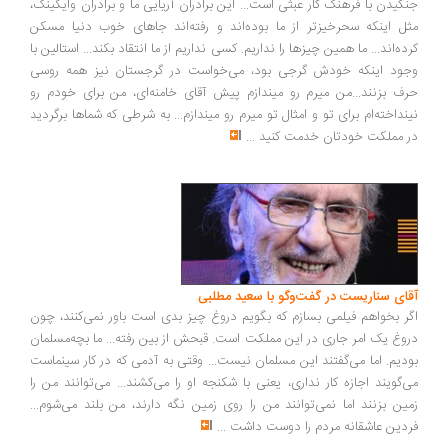
گیدن با فرهنگ کار عبثی است... این برادران آریایی ما و برادران وایکینگ،
ل اینکه سحرخیزتر از ما بوده‌اند و رفته‌اند جاهای خوب دنیا مسکن
ده‌اند... ما همین چیزها را نداریم. کسی نداریم از ما انتقاد بکند... استالین با
ود اینکه خودش گرجی بود، می‌خواست در گرجستان نیز همه روسی
ف بزنند...من میرم رو میندازم پیش آقای خامنه‌ای، من برای خودم رو
نداخته‌ام برای تو و امثال تو میرم رو میندازم... به شرطی که شماها برگردید
 مملکت خودتان خدمت کنید
...
ای سناریست در گفت‌وگو با سعید مطلبی
ر بخواهم فیلمی بسازم که بگویم دروغ چیز بدی است باور نمی‌کنند، چون
وغ یک امر جاری در این مملکت است. قبحش از بین رفته... ما بچه‌مسلمان
دیم. اما می‌گفتند این مسلمان نیست... وقتی به آدمی که در کار سینماست
‌گویند اجازه کار نداری، یعنی با شکنجه او را می‌کشند... می‌توانند من را
ین بزنند اما نمی‌توانند من را روی زمین نگه دارند، من بلند می‌شوم...
دین عاشقانه مردم را دوست داشت
...