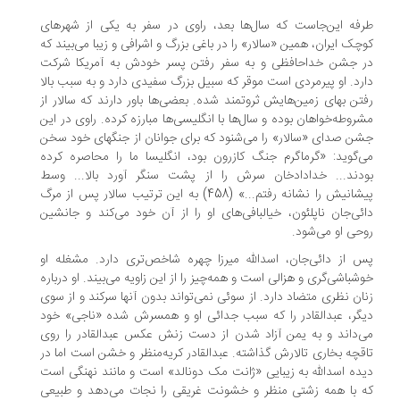
فه این‌جاست که‌ سال‌ها‌ بعد، راوی در سفر به یکی‌ از شهرهای
چک ایران‌، همین‌ «سالار» را در باغی بزرگ‌ و اشرافی‌ و زیبا می‌بیند که
 جشن خداحافظی و به سفر رفتن پسر خودش به آمریکا‌ شرکت‌
رد. او پیرمردی است موقر‌ که‌ سبیل‌ بزرگ سفیدی دارد‌ و به‌ سبب بالا
تن بهای‌ زمین‌هایش‌ ثروتمند شده. بعضی‌ها باور دارند که سالار از
روطه‌خواهان بوده و سال‌ها با انگلیسی‌ها مبارزه‌ کرده‌. راوی در این
ن صدای «سالار‌» را‌ می‌شنود که‌ برای‌ جوانان‌ از جنگهای خود سخن‌
‌گوید: «گرماگرم جنگ کازرون بود، انگلیسا ما را محاصره کرده
دند... خدادادخان سرش را از‌ پشت‌ سنگر آورد بالا... وسط
پیشانیش را‌ نشانه‌ رفتم‌...» (458‌) به‌ این ترتیب سالار‌ پس‌ از مرگ
ئی‌جان ناپلئون، خیالبافی‌های او را از آن خود می‌کند و جانشین
حی او می‌شود.
‌ از‌ دائی‌جان‌، اسدالله میرزا چهره شاخص‌تری دارد. مشغله‌ او‌
شباشی‌گری‌ و هزالی‌ است‌ و همه‌چیز‌ را از این زاویه می‌بیند. او درباره
ان نظری متضاد دارد. از سوئی نمی‌تواند بدون آنها سرکند و از سوی
گر، عبدالقادر را که سبب جدائی او‌ و همسرش شده «ناجی» خود
‌داند و به یمن آزاد شدن از دست زنش عکس عبدالقادر را روی
قچه بخاری تالارش گذاشته. عبدالقادر کریه‌منظر و خشن است اما در
ده اسدالله به زیبایی «ژانت مک دونالد» است و مانند نهنگی است
 با همه زشتی منظر و خشونت غریقی را نجات می‌دهد و طبیعی