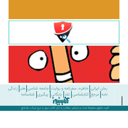
رمان ایرانی
خاطره، سفرنامه و روایت
جامعه شناسی
هنر
زندگی
نامه
مرجع
کتابشناسی
نقد
بایگانی
پیگیری
شناسنامه
کلیه حقوق محفوظ است و بازنشر مطالب با ذکر
کتاب نیوز
و درج لینک، بلامانع .