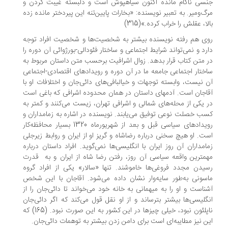
سی ناکام مانده اکنون سیاهپوش است و دلبسته غیبت کردن و
گ‌ومیر‌. به‌ تعبیر‌ نویسنده: «بخارات پایین‌تنه این پیردختر مانده زده
لا، عقلش را خراب کرده.»(315)
ی‌ هم‌ رفته نویسنده بیشتر به شخصیت‌ها و شخصیت افراد توجه
رد و نمی‌تواند شرایط اجتماعی و ساختار‌ فئودالی‌-بورژوائی‌ آن دوره را
 متن کتاب قرار بدهد. زوال اشرافیت برحسب متن داستان مربوط‌ به‌
ختار اجتماعی جامعه ما در آن دوره و رویدادهای اقتصادی-اجتماعی
 نیست، وابسته‌ توجهات‌ و خیالبافی‌های‌ دائی‌جان و اختلافات او با
اجان است. آدمهای داستان در همان محدوده اشرافی که باغی است‌
‌ یکی از محله‌های شمالی و اشرافی تهران، زیست می‌کنند و کمتر به
ب خصلت‌ نوعی‌ توفیق‌ می‌یابند. نویسنده در اشاره به زمامداران و
رویدادهای سیاسی قبل و بعد از شهریورماه 1320 بسیار محافظه‌کار‌
ت‌. او‌ هیچ سخنی درباره رضاشاه و گریز او از ایران و روابط زیرجلی
امداران آن‌ روز‌ ایران با انگلیسی‌ها نمی‌گوید. افراد داستان درباره
مترین واقعه سیاسی آن روز، رفتن رضا شاه از‌ ایران‌ و به ‌ ‌قدرت
یدن مجدد فروغی‌ها خاموشند. تنها «سالار» یکی از افراد گروه‌
سونی‌ به‌طور سایه‌وار نشان داده می‌شود. آقاجان با‌ این‌ شخص‌
ناست و او را به میهمانی به خانه‌ خود‌ می‌خواند تا دائی‌جان را از
گلیسی‌ها بیشتر بترساند و از او نقل قول می‌کند‌ که‌ اگر دائی‌جان
ناپلئون نبود، خیلی‌ چیزها‌ در این‌ کشور‌ به‌ این صورت نبود. (165) که
ن‌ نیز‌ مطایبه‌ای است برای دامن زدن بیشتر به توهمات دائی‌جان.