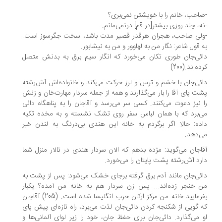
احب، خانم را با خویشتن نمی‌بری؟
ه، چند روزی بیشتر[در قم‌] درنمی‌مانم.
لی صاحب، هجران هرقدر‌ قصیر‌ مدت‌ باشد، سخت جگرسوز است.
 قول شاعر: نگار من به‌ لهاوور و من به نیشابور.
ئی‌جان طوری تکان می‌خورد که انگار سیم برق به بدنش متصل
ه‌اند.(200)
ئی‌جان‌ با‌ خشم‌ و ترس و لرز حرکت می‌کند و خانواده‌اش آش‌رشته
ت پای آقا را بار‌ می‌گذارند‌ و همه از جمله سردار ‌مهارت‌خان و زنش
 نیز دعوت می‌کنند. کسی سر می‌رسد و آقاجان را به‌ پناهگاه‌ دائی‌
‌برد که با همان لباس سفر روی تشک نشسته و به مخده تکیه‌
ده‌: حالا‌ اگر برگردم به خانه این هندی بی‌درنگ به لندن خبر
‌دهد.
اجان می‌گوید: مژده‌ بدهم‌ که‌ الان سردار هندی در تالار منزل شما
رد آش‌رشته پشت پایتان را می‌خورد.
ئی‌جان‌ مانند‌ آدم برق گرفته برجای خشک می‌شود: پس از پشت به
 خنجر زده‌اند‌... پس‌ زن‌ سردار هم به خانه من آمده؟ یکبار
بفرمایید خانه من مرکز ارکان حرب انگلیسا شده است‌. (205‌) آقاجان
 گویی از شکنجه کردن دائی‌جان لذت می‌برد، راه تازه‌ای پیش پای‌
‌ می‌گذارد‌. دائی‌جان برای حفظ جان، خود را زیر لوای آلمانی‌ها و