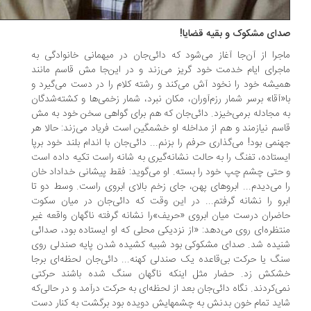
ای مشکوک و بقیه قضایا!
جرا از آن‌جا آغاز می‌شود که دائی‌جان در میهمانی‌ خانوادگی‌ به‌
جرای ایام خدمت خود گریز‌ می‌زند‌ و در‌ این‌جا مش قاسم مانند
یشه خود را نخود آش می‌کند و رشته کلام را در دست می‌گیرد و
«آقا» برسر شمار رزم‌آوران، مکان‌ نبرد‌، شمار‌ زخمی‌ها و کشته‌شدگان
 مجادله برمی‌خیزد. دائی‌جان که هم‌ برای‌ گواهی سخن خود به مش
سم نیازمند و هم از مداخله او خشمگین است فریاد می‌زند: حالا هر
نمی بود! می‌گذاری‌ حرفم‌ را‌ بزنم... دائی‌جان با اندام بلند خود برپا
ستاده، تفنگ را‌ به حالت نشانه‌گیری به شانه راست تکیه داده است
حتی چشم چپ خود را بسته. او می‌گوید: فقط‌ پیشانی‌ خداداد‌ خان
 می‌دیدم... ابروهای پهن، جای زخم بالای ابروی راست. وسط‌ دو‌ تا
رو را نشانه گرفتم... در این وقت که دائی‌جان در میان سکوت
ضران درست میان‌ ابروی‌ «حریف‌»را نشانه گرفته ناگهان واقعه غیر
تظره‌ای روی می‌دهد: «از نزدیکی محلی‌ که‌ او‌ ایستاده بود، صدائی
یده شد. صدای مشکوکی بود شبیه کشیده شدن پایه صندلی روی‌
گ‌ یا‌ حرکت بی‌قاعده یک صندلی کهنه... دائی‌جان لحظه‌ای برجا
کش زد. حضار مثل اینکه ناگهان‌ سنگ‌ شده باشند حرکتی
ی‌کردند. نگاه دائی‌جان بعد از لحظه‌ای به حرکت درآمد و در حالی‌که‌
ید‌ تمام‌ خون بدنش به چشمهایش دویده بود برگشت به کنار دست