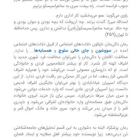
وب فرانسه است. راه بیفت‌ سری‌ به سانفراسیسکو‌ بزنیم.
وی می‌گوید: عمو می‌بخشید کار اداری دارم.
دالله میرزا: گندت بزنند. چه آن‌وقت که بچه‌ بودی و جوان بودی و
 حالا. عرضه سانفرانسیسکو(رفتن) نداشتی و نداری. پس‌ خداحافظ‌
 تهران(459)
ان دائی‌جان ناپلئون دلالت‌های اجتماعی از قبیل دلالت‌های اجتماعی
ده در
سووشون
و
جای خالی سلوچ‌
و ‌‌
همسایه‌ها‌
... را ندارد.
الفت آقاجان با دائی‌جان را نمی‌توان مخالفت فرد شهری جدید با‌
راف‌ کهنه‌ کار شمرد. کار او بیشتر انتقامجویی فردی و خانوادگی
ت. او که داروسازی معمولی است می‌کوشد‌ خود را همپایه اشراف
یمی قرار بدهد، اما در این کار محرکی جز‌ رقابت فردی ندارد. از‌ این‌
دگاه آسپیران غیاث‌آبادی را بهتر می‌توان جایگزین اشراف قدیمی
نست زیرا آسپیران فردی عادی است که وارد خدمات دولتی می‌شود
سری میان سرها درمی‌آورد. سپس برای باز خرید آبروی خانواده
ئی‌جان‌ طبق مصالحه‌ای وارد خانواده‌ای اشرافی می‌شود و ناپدری
ر را از میدان بدر می‌کند و خود سرور خانه و مالک اموال قمر و
یزالسلطنه می‌شود.
ان پزشکزاد البته به دشواری به این قسم تحلیل‌های‌ جامعه‌شناختی‌
 درمی‌دهد زیرا نویسنده خود بیشتر اهل مطایبه و ایجاد فضای