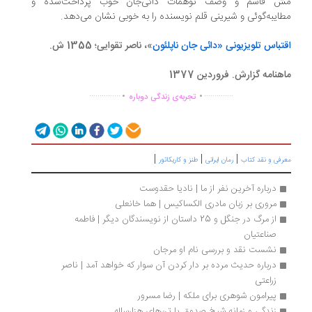
 قاسم و وصف توهمات دائی‌جان خوب پرداخت‌شده‌ و
ایبه‌گوئی و شیرینی قلم نویسنده را به خوبی نشان می‌دهد.
تباس تلویزیونی «دائی جان ناپلئون
»، ناصر تقوایی؛ 1355 ش.
هنامه گزارش. فروردین 1377
.
.
...............
..............
تجربه‌ی زندگی دوباره
|
|
|
رفی و نقد کتاب
رمان ایرانی
طنز و کاریکاتور
درباره آخرین نفر از ما | نادیا حقدوست
مروری بر زبان مادری الکساکیس | هما خانعلی
از مرگ در جنگل و 25 داستان از نویسندگان دیگر | فاطمه 
صناعتیان
نشست نقد و بررسی نام او مرجان
درباره حدیث مرده بر دار کردن آن سوار که خواهد آمد | ناصر 
زراعتی
پیرامون شوهری برای ملکه | رضا مسرور
زندگی و زمانه شیخ صدوق یا تن‌های هزارساله