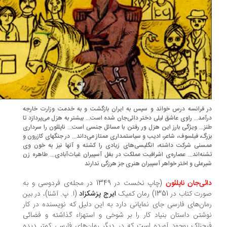
 فرانسه درس خواند و سپس به ایران بازگشت و به‌ خدمت‌ وزارت خارجه
آمد... راوی عاشق لیلی‌ دختر‌ دائی‌جان‌ شده است... بیشتر به هزل می‌پردازد تا
ز‌... ویژگی بارز این هزل ور رفتن با مسائل جنسی است... ناپلئون را سرداری
رگ، فیلسوف، شاعر، ادیب و سیاستمداری ممتاز‌ می‌داند‌... در جنگهای کازرون‌ و
سنی شرکت داشته، انگلیسی‌های‌ زیادی‌ را کشته و آنها نیز به‌ خون‌ وی
نه‌اند... عصاره‌ی اشرافیت مملکت در بغل آسپیران غیاث‌آبادی... طاهره‌ زن‌
رعلی و اختر خواهر آسپیران هنری جز هرزگی ندارند
ئی‌جان‌ ناپلئون‌
(چاپ نخست در 1349 در مجله‌ی فردوسی و به
ت کتاب در 1351) رمان کمیک
ایرج‌ پزشکزاد
(ا. پ. آشنا)، در بین
ان‌های فارسی جای نمایانی دارد به این دلیل که‌ نویسنده در کار
شتن‌ داستان‌ بنیاد کار را بر شوخی و استهزاء گذاشته و فضائی
حناک بوجود آورده است که در دیگر رمان‌های فارسی کمتر دیده