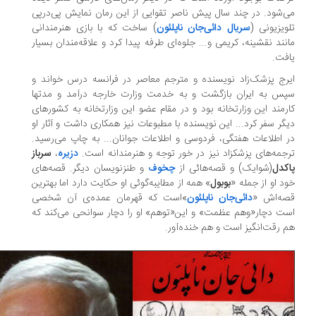
‌شود. در چند سال پیش ناصر تقوایی از این رمان نمایش پی‌درپی‌
ویزیونی (
سریال دائی‌جان ناپلئون
) ساخت که با بازی هنرمندانی
نند نقشینه، کریمی و... جلوه‌ای طرفه پیدا کرد و علاقه‌مندان بسیار
فت.
رج پزشک‌زاد نویسنده و مترجم معاصر در فرانسه درس خواند و
س به ایران بازگشت و به‌ خدمت‌ وزارت خارجه درآمد و مدتها
رمند این وزارتخانه بود و در مقام عضو این وزارتخانه به کشورهای
گر سفر کرد... این نویسنده با مطبوعات نیز همکاری داشت و آثار او
 اطلاعات هفتگی‌، فردوسی‌ و اطلاعات جوانان... به چاپ می‌رسید.
جمه‌های پزشکزاد نیز در خور توجه و هنرمندانه است.
دزیره
،
سرباز
کدل
(شوایک) و قصه‌هائی از
چخوف
و طنزنویسان دیگر. قصه‌های
د او از جمله «
بوبول
» همه‌ از‌ مطایبه‌گوئی او حکایت دارد اما بهترین
ه‌اش «
دائی‌جان ناپلئون
»است که قهرمان عمده‌ی آن شخصی
ت دچار«وهم عظمت» و این«توهم» او را دچار سوانحی می‌کند که
 رقت‌انگیز‌ است‌ و هم‌ خنده‌آور.