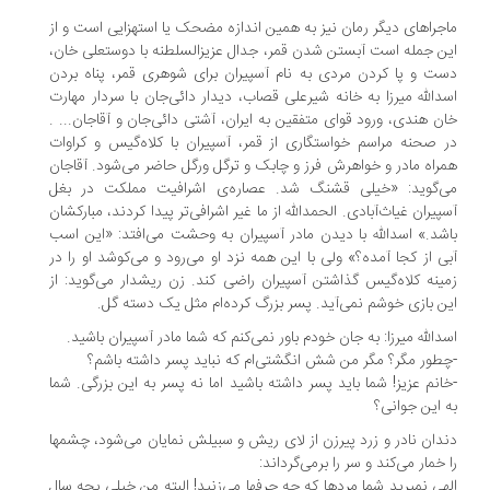
جراهای دیگر رمان نیز به همین‌ اندازه‌ مضحک یا استهزایی است و از‌
ن‌ جمله است آبستن شدن قمر، جدال عزیزالسلطنه با دوستعلی خان،
ت و پا کردن مردی به نام آسپیران برای شوهری قمر، پناه بردن
دالله میرزا به خانه شیرعلی‌ قصاب‌، دیدار دائی‌جان با سردار مهارت
ن هندی، ورود قوای متفقین به ایران، آشتی دائی‌جان و آقاجان... .
 صحنه مراسم خواستگاری از قمر، آسپیران با کلاه‌گیس و کراوات
راه مادر و خواهرش فرز و چابک‌ و ترگل‌ ورگل حاضر می‌شود. آقاجان
‌گوید: «خیلی قشنگ شد. عصاره‌ی اشرافیت مملکت در بغل
پیران غیاث‌آبادی. الحمدالله از ما غیر اشرافی‌تر پیدا کردند، مبارکشان
شد.» اسدالله با دیدن مادر‌ آسپیران‌ به وحشت‌ می‌افتد: «این اسب
ی از کجا آمده؟» ولی با این همه نزد او می‌رود و می‌کوشد او را در‌
ینه کلاه‌گیس گذاشتن آسپیران راضی کند. زن ریشدار می‌گوید: از
ن‌ بازی‌ خوشم‌ نمی‌آید. پسر بزرگ کرده‌ام مثل یک دسته گل.
دالله میرزا: به جان خودم باور نمی‌کنم که ‌‌شما‌ مادر آسپیران باشید.
طور مگر؟ مگر من شش انگشتی‌ام که نباید پسر داشته باشم؟
انم عزیز‌! شما‌ باید‌ پسر داشته باشید اما نه پسر به این بزرگی. شما
 این جوانی؟
دان نادر و زرد‌ پیرزن از لای ریش و سبیلش نمایان می‌شود، چشمها
 خمار می‌کند و سر را‌ برمی‌گرداند:
هی نمیرید شما‌ مردها‌ که چه حرفها می‌زنید! البته من خیلی بچه سال