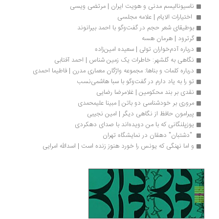
ناسیونالیسم مدنی و هویت ایران | مرتضی ویسی
 اختیارات الایام | علامه مجلسی
بوطیقای شعر حجم در گفت‌وگو با احمد بیرانوند
گرترود | هرمان هسه
درباره آدم‌خواران تولی | سعیده امین‌زاده
نگاهی به گلشهر: خاطرات یک زمین شناس | احمد آفتابی
درباره کلمات و بناها: مجموعه واژگان معماری مدرن | فاطیما احمدی
تو را به یاد دارم در گفت‌وگو با سبا هاشمی‌نسب
نقدی بر بند محکومین | غلامرضا رضایی
مروری بر خودشناسی دو باتن | مبینا علیمحمدی 
پیرامون حافظ از نگاهی دیگر | امین نجیبی
یوزپلنگانی که با من دویده‌اند با صدای دهکردی
 "دشتبان" دهقان در نمایشگاه تهران 
و اما نهنگی که یونس را خورد هنوز زنده است | اسدالله امرایی