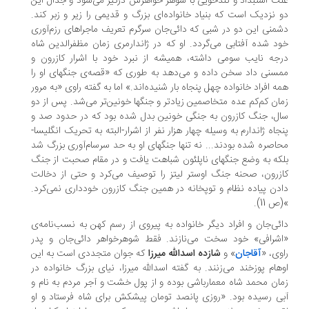
ت استبداد و تندخویی با شوهر خواهرش درگیر می‌شود و جدال این‌
‌ نزدیک است که بنیاد خانواده‌ای بزرگ و قدیمی را زیر و زبر کند.
منی‌ این‌ دو در شبی که دائی‌جان سرگرم تعریف‌ ماجراهای‌ رزم‌آوری‌
د شده آفتابی می‌گردد. او که در‌ ژاندارمری‌ زمان مظفرالدین شاه
جه نایب سومی داشته، همیشه از نبرد خود با‌ اشرار‌ کازرون و
سنی داد سخن داده‌ و می‌دهد‌ به طوری‌ که‌ «قصه‌ی‌ جنگهای او را
ه افراد خانواده‌ چهل‌ پنجاه بار شنیده‌اند.» اما به گفته راوی «به مرور
ان کم‌کم عده‌ متخاصمین‌ زیادتر و جنگها خونین‌تر می‌شد. پس از‌ دو
ل، جنگ کازرون‌ به‌ جنگی خونین بدل شده بود‌ که‌ در حدود صد و
جاه ژاندارم به وسیله چهار هزار نفر از اشرار-البته‌ به‌ تحریک انگلیسا-
اصره شده بودند‌... نه‌ تنها‌ جنگهای او به‌ حد‌ سرسام‌آوری بزرگ شد
که‌ به‌ وضع جنگهای ناپلئون شباهت یافت و در مقام صحبت از جنگ
زرون، صحنه جنگ اوستر‌ لیتز‌ را توصیف می‌کرد و حتی از دخالت‌
دن‌ پیاده نظام‌ و توپخانه‌ در‌ همین جنگ کازرون خودداری‌ نمی‌کرد.
 11).
ئی‌جان و افراد دیگر خانواده به پیروی از رسم کهن به نسب‌نامه‌ی
شرافی» خود‌ سخت‌ می‌نازند. فقط شوهرخواهر دائی‌جان و پدر
وی‌، «
آقاجان‌
» و
شازده‌ اسدالله میرزا
که جوان‌ متجددی‌ است به این
هام پوزخند می‌زنند. به گفته اسدالله میرزا، نیای بزرگ خانواده در
ان‌ محمد‌ شاه‌ معمارباشی بوده و از پول خشت و آجر مردم‌ به‌ نام‌ و
ی‌ رسیده‌ بود‌. «روزی پانصد تومان پیشکش برای شاه فرستاد و او