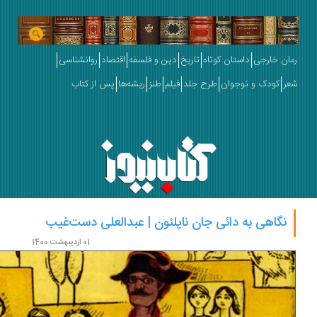
ان خارجی
داستان کوتاه
تاریخ
دین و فلسفه
اقتصاد
روانشناسی
ر
کودک و نوجوان
طرح جلد
فیلم
طنز
ریشه‌ها
پس از کتاب
نگاهی به دائی جان ناپلئون | عبدالعلی دست‌غیب‌
01 اردیبهشت 1400