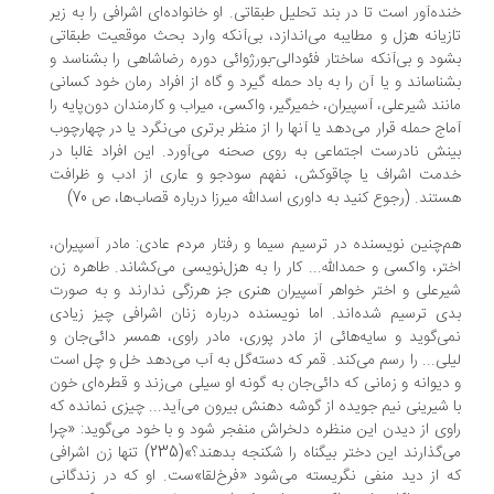
ده‌آور است تا در بند تحلیل طبقاتی. او خانواده‌ای اشرافی را به زیر
زیانه هزل و مطایبه می‌اندازد، بی‌آنکه وارد بحث‌ موقعیت‌ طبقاتی
ود و بی‌آنکه ساختار فئودالی-بورژوائی دوره رضاشاهی را بشناسد و
ناساند و یا آن را به باد حمله گیرد و گاه از افراد رمان خود کسانی
نند شیرعلی، آسپیران، خمیرگیر، واکسی‌، میراب‌ و کارمندان دون‌پایه را
اج حمله قرار می‌دهد یا آنها را از منظر برتری می‌نگرد یا در چهارچوب
نش نادرست اجتماعی به روی صحنه می‌آورد. این افراد غالبا در
مت‌ اشراف‌ یا‌ چاقوکش، نفهم سودجو و عاری از‌ ادب‌ و ظرافت‌
تند. (رجوع کنید به داوری اسدالله میرزا درباره قصاب‌ها، ص 70)
‌چنین نویسنده در ترسیم سیما و رفتار مردم عادی: مادر آسپیران‌،
تر‌، واکسی‌ و حمدالله... کار را به هزل‌نویسی می‌کشاند. طاهره‌ زن‌
رعلی و اختر خواهر آسپیران هنری جز هرزگی ندارند و به صورت
ی ترسیم شده‌اند. اما نویسنده درباره زنان اشرافی چیز‌ زیادی‌
ی‌گوید‌ و سایه‌هائی از مادر پوری، مادر راوی، همسر دائی‌جان و
لی... را‌ رسم می‌کند. قمر که دسته‌گل به آب می‌دهد خل و چل است
دیوانه و زمانی که دائی‌جان به گونه او‌ سیلی‌ می‌زند‌ و قطره‌ای خون
 شیرینی نیم جویده از گوشه دهنش بیرون می‌آید‌... چیزی‌ نمانده که
وی از دیدن این منظره دلخراش منفجر شود و با خود می‌گوید: «چرا
می‌گذارند این‌ دختر‌ بیگناه‌ را شکنجه بدهند؟»(235) تنها زن اشرافی
 از دید منفی نگریسته می‌شود‌ «فرخ‌لقا‌»ست‌. او که در زندگانی