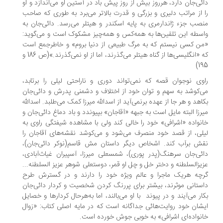
ئی‌جان دارد، هرروز بیش از روز پیش باد در آستین او می‌اندازد و او
 از‌ مراتب دلیری و بزرگی و قدرت بالاتر می‌برد به طوری که صاحب
صب‌ جزء‌ ژاندارمری‌ به پایه اسکندر و هیتلر می‌رسد. دائی‌جان به
سطه این تلقین‌ها به همه‌کس و همه‌چیز مشکوک است و می‌گوید:
ن ‌‌کسی‌ نیستم که به مرگ طبیعی از دنیا بروم» و خاطرجمع است
که «انگلیسی‌ها از‌ گناه‌ هیتلر‌ می‌گذرند، اما از او نمی‌گذرند.»(ص 186 و
19
وی نوجوان قصه که نمی‌تواند دوری و ناراحتی لیلی‌ را برتابد،
‌کوشد به سهم و توان خود از اختلاف و دشمنی پدرش و دائی‌جان
اهد‌ و هر جا از عهده‌ برنمی‌آید‌ از اسدالله میرزا کمک می‌طلبد. اسدالله
رزا البته مایل است به جبهه «آقاجان» بپیوندد و باد دماغ دائی‌جان و
نواده «اشرافی» خود را خالی کند ولی با مشاهده شیفتگی راوی به‌
لی، از قصد خود منصرف می‌شود و می‌کوشد نقشه‌های آقاجان را
ش برآب کند. اشخاص دیگر داستان مش قاسم(نوکر دائی‌جان)،
ئی‌جان سرهنگ(پدر پوری)، شمسعلی میرزا، آسپیران غیاث‌آبادی،
یزالسلطنه و دختر خل‌ و چل‌ او قمر، دوستعلی شوهر عزیز السلطنه...
چه هریک ماجرا و عالم ویژه خود را دارند و در گسترش طرح
ستانی موثرند، بیشتر برای پررنگ کردن شخصیت و کردار دائی‌جان
ار می‌آیند و در پیوند ‌ ‌با او می‌بالند، اما به‌هرحال کردارها و خصایل
شان‌ خود‌ روایت‌هائی جداگانه است که در مایه اصلی کتاب: «زوال
نواده‌ای اشرافی» به خوبی جوش خورده است.