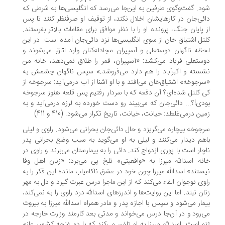
د. گفت‌وگوی‌ طرفین‌ به‌ این‌جا‌ می‌رسد‌ که انگلیسی‌ها به‌ شرطی‌ که
ئی‌جان در کارهایشان اخلال نکند، از توقیف او صرفنظر کنند تا پس
 پایان جنگ‌، پرونده‌ او‌ را با نظر موافق برای مقامات بالاتر‌ بفرستند‌.
نل‌ اشتیاق‌ خان‌ از‌ سوی انگلیسی‌ها نزد دائی‌جان آمده است. در این
ظه ناگهان دوستعلی و آسپیران مجادله‌کنان وارد اتاق می‌شوند و
ستعلی فریاد می‌کشد: «آسپیران، قمر را طلاق نمی‌دهد، خانه من
سته‌ و اکبرآباد را هم دارد می‌فروشد.» سپس ناگهان چشمش به
رجوخه» اشتیاق‌خان می‌افتد و با او آشنا از آب درمی‌آید: سرجوخه از
 کلنل شده‌ای؟ آن دفعه که با سردار رفتیم پس قلعه هنوز‌ سرجوخه‌
دی!؟... دائی‌جان که می‌بیند رو دست خورده به لرزه درمی‌آید و به
ین درمی‌غلطد: خیانت، خیانت، تاریخ تکرار می‌شود. (410 و 411)
جوخه بیچاره می‌گریزد و حال دائی‌جان بحرانی می‌شود. راوی و لیلی‌
هم‌ دیدار می‌کنند و لیلی به او می‌گوید به سبب وضع بحرانی پدر
چار است با پوری ازدواج کند. دائی را به بیمارستان می‌برند و راوی‌ در‌
نه اسدالله میرزا به‌ «واقعیتی‌» تلخ پی می‌برد: «زنان اهل وفا
ستند» اسدالله میرزا چون خود در عشق ناکامیاب مانده این فکر را به
وی نوجوان القاء می‌کند‌ که‌ از این ماجرا درس‌ عبرت‌ گیرد و دل به مهر
ان نبند. اما این روایت‌ها و اندرزهای اسدالله درد راوی را به نمی‌کند،
مار می‌شود و سپس با اجازه پدر و مادر همراه اسدالله میرزا به بیروت‌
‌رود‌ و در آن‌جا درس می‌خواند و مدتی بعد کارمند وزارت خارجه در
و است. اسدالله میرزا به او تلفن می‌کند که با دو غنچه کشمیر عازم