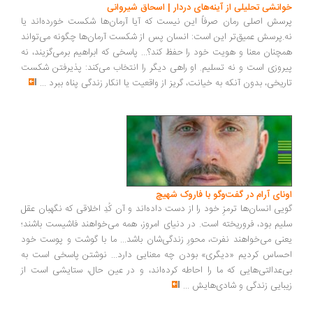
انشی تحلیلی از آینه‌های دردار | اسحاق شیروانی
سش اصلی رمان صرفاً این نیست که آیا آرمان‌ها شکست خورده‌اند یا
.پرسش عمیق‌تر این است: انسان پس از شکست آرمان‌ها چگونه می‌تواند
چنان معنا و هویت خود را حفظ کند؟... پاسخی که ابراهیم برمی‌گزیند، نه
روزی است و نه تسلیم. او راهی دیگر را انتخاب می‌کند: پذیرفتن شکست
ریخی، بدون آنکه به خیانت، گریز از واقعیت یا انکار زندگی پناه ببرد
...
ونای آرام در گفت‌وگو با فاروک شهیچ
یی انسان‌ها ترمزِ خود را از دست داده‌اند و آن کُدِ اخلاقی که نگهبان عقل
یم بود، فروریخته است. در دنیای امروز، همه می‌خواهند فاشیست باشند؛
نی می‌خواهند نفرت، محورِ زندگی‌شان باشد... ما با گوشت و پوست خود
ساس کردیم «دیگری» بودن چه معنایی دارد... نوشتن پاسخی است به
‌عدالتی‌هایی که ما را احاطه کرده‌اند، و در عین حال، ستایشی است از
بایی زندگی و شادی‌هایش
...