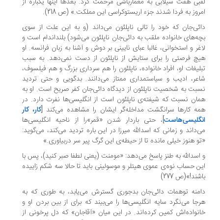
بی هفت سیلابی به معمارباشی مرحمت کرد. بعدها اینها یکباره از
روز به فردا شدند جزء اریستوکراسی این مملکت‌.» (ص 218).
ئی‌جان که خود را تالی ناپلئون می‌داند (و به این علت از سوی
ه‌های خانواده ملقب به دائی‌جان ناپلئون می‌شود) بلنداندام است و
غر و استخوانی، غالبا عبای نایینی بر دوش و آشنا به‌ زبان‌ فرانسه. او
چ فرصتی را برای ستایش از ناپلئون از دست نمی‌دهد. به سبب
لیغات او، افراد خانواده، ناپلئون را هم سرداری بزرگ و هم فیلسوف،
عر، ادیب و سیاستمداری ممتاز‌ می‌دانند‌. بدگویی و حتی تردید
بت به شخصیت ناپلئون از دیدگاه دائی‌جان کفر صریح است. او به
ان نسبت که شیفته‌ی ناپلئون است از انگلیسی‌ها‌ نفرت‌ دارد. در
ه کارها سرانگشت‌ مداخله‌گر‌ ایشان را مشاهده می‌کند [
کار، کار
گلیسی‌هاست
]، حتی باردار شدن «قمر»را از ناحیه انگلیسی‌ها
‌داند و زمانی که اسدالله میرزا در این باره تردید می‌کند، می‌گوید‌:
و‌ هنوز خیلی مانده تا‌ از‌ حیطه‌ی این گرگ پیر سر دربیاوری.»
اسدالله به طنز پاسخ می‌دهد: «مومنت (یعنی لطفا صبر کنید)، پس با
ن حساب نوه‌ی عموی هیتلر و موسولینی باید تا حالا سه شکم‌ زاییده‌
شند!»(ص 277)
منه توهمات دائی‌جان بدجوری گسترش می‌یابد، به طوری که به
جا می‌نگرد سایه انگلیسی‌ها را می‌بیند که برای از بین بردن او و
نواده‌اش کمین کرده‌اند. در این میان‌ «آقاجان‌» که دل‌ پرخونی از