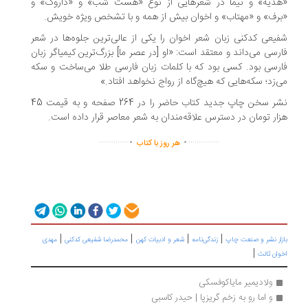
«هدیه» و نیما در شعرهایی از نوع «هست شب» و «داروگ» و
«برف» و «مهتاب» و اخوان بیش از همه و با تشخص ویژه خویش.
شفیعی کدکنی زبان شعر اخوان را یکی از عالی‌ترین جلوه‌ها در شعر
فارسی می‌داند و معتقد است: «او [در عصر ما] بزرگ‌ترین کیمیاگر زبان
فارسی بود. کسی بود که با کلمات زبان فارسی طلا می‌ساخت و سکه
می‌زد؛ سکه‌هایی که هیچ‌گاه از رواج نخواهد افتاد.»
نشر سخن چاپ جدید کتاب حاضر را در 264 صفحه و به قیمت 45
هزار تومان در دسترس علاقه‌مندان به شعر معاصر قرار داده است.
.
.
..............
...............
هر روز با کتاب
|
|
|
|
بازار نشر و صنعت چاپ
زندگی‌نامه
شعر و ادبیات کهن
محمدرضا شفیعی کدکنی
مهدی
|
اخوان ثالث
ولادیمیر مایاکوفسکی
و اما رو به زخم گریزپا | حیدر کاسبی