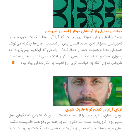
خوانشی تحلیلی از آینه‌های دردار | اسحاق شیروانی
پرسش اصلی رمان صرفاً این نیست که آیا آرمان‌ها شکست خورده‌اند یا
نه.پرسش عمیق‌تر این است: انسان پس از شکست آرمان‌ها چگونه می‌تواند
همچنان معنا و هویت خود را حفظ کند؟... پاسخی که ابراهیم برمی‌گزیند، نه
پیروزی است و نه تسلیم. او راهی دیگر را انتخاب می‌کند: پذیرفتن شکست
تاریخی، بدون آنکه به خیانت، گریز از واقعیت یا انکار زندگی پناه ببرد
...
اونای آرام در گفت‌وگو با فاروک شهیچ‭
گویی انسان‌ها ترمزِ خود را از دست داده‌اند و آن کُدِ اخلاقی که نگهبان عقل
سلیم بود، فروریخته است. در دنیای امروز، همه می‌خواهند فاشیست باشند؛
یعنی می‌خواهند نفرت، محورِ زندگی‌شان باشد... ما با گوشت و پوست خود