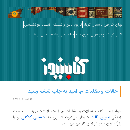
رمان خارجی
داستان کوتاه
تاریخ
دین و فلسفه
اقتصاد
روانشناسی
شعر
کودک و نوجوان
طرح جلد
فیلم
طنز
ریشه‌ها
پس از کتاب
حالات و مقامات م. امید به چاپ ششم رسید
11 اسفند 1399
خواننده در کتاب «
حالات و مقامات م. امید
» از شخصی‌ترین لحظات
زندگی
اخوان ثالث
خبردار می‌شود؛ شاعری که
شفیعی کدکنی
او را
بزرگ‌ترین کیمیاگر زبان فارسی می‌داند.