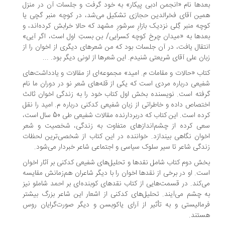
بعدها نام «انجمن ادبی پیکار» به خود گرفت و جلسات آن در منزل
همین آقای فخرالدین حجازی تشکیل می‌شد، در کوچه منبر گچی یا
کوچه منبر گِلی نزدیک بازارِ سرشورِ مشهد که حالا خرابش کرده‌اند، و
بعدها به «میدان چرخ کوچه کسرایی/ بن بستِ اول است، اگر آیی»
انتقال یافت، در آن جلسات بود که من شعرهای دیگری از اخوان را از
زبان علی آقای شریعتی شنیدم. این شعرها از لونی دیگر بود. ...
کتاب «حالات و مقامات م. امید» مجموعه‌ای از مقالات و یادداشت‌های
شفیعی درباره مردی است که یکی از قله‌های شعر نو در دوران ما نام
گرفته است. نویسنده بخش اول کتاب خود را به زندگی اخوان ثالث
اختصاص داده و خاطراتی از زبان شفیعی کدکنی درباره م. امید را نقل
کرده است. این کتاب که دربردارنده مقالات شفیعی طی 50 سال است،
سعی کرده از چشم‌اندازهای متفاوت به زندگی، شخصیت و شعر
اخوان نگاهی بیندازد. خواننده در این کتاب از شخصی‌ترین لحظات
زندگی شاعر تا سیر سلوک سیاسی و اجتماعی شاعر خبردار می‌شود.
بخش دوم کتاب شامل نقدها و تحلیل‌های شفیعی کدکنی بر آثار اخوان
است. او در برخی از نقدها اخوان را با دیگر شاعران هم‌زمانش مقایسه
می‌کند. در قسمت‌هایی از کتاب نقدهای کوبنده‌ای بر احمد شاملو نیز
به چشم می‌آیند. تحلیل‌های کدکنی از اشعار این شاعر بزرگ بیشتر
فرمالیستی و به تأثیر از آرای یاکوبسن و دیگر صورت‌گرایان روس
هستند.