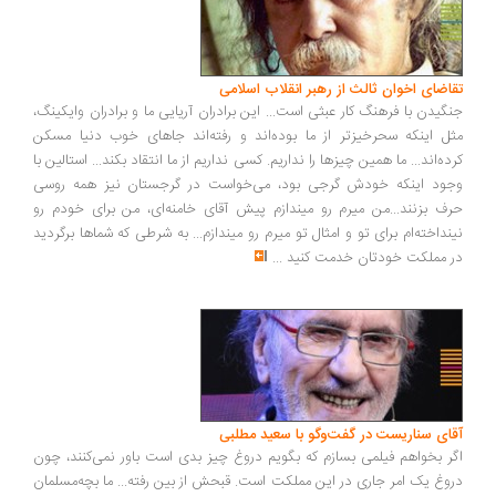
تقاضای اخوان ثالث از رهبر انقلاب اسلامی
جنگیدن با فرهنگ کار عبثی است... این برادران آریایی ما و برادران وایکینگ،
مثل اینکه سحرخیزتر از ما بوده‌اند و رفته‌اند جاهای خوب دنیا مسکن
کرده‌اند... ما همین چیزها را نداریم. کسی نداریم از ما انتقاد بکند... استالین با
وجود اینکه خودش گرجی بود، می‌خواست در گرجستان نیز همه روسی
حرف بزنند...من میرم رو میندازم پیش آقای خامنه‌ای، من برای خودم رو
نینداخته‌ام برای تو و امثال تو میرم رو میندازم... به شرطی که شماها برگردید
در مملکت خودتان خدمت کنید
...
آقای سناریست در گفت‌وگو با سعید مطلبی
اگر بخواهم فیلمی بسازم که بگویم دروغ چیز بدی است باور نمی‌کنند، چون
دروغ یک امر جاری در این مملکت است. قبحش از بین رفته... ما بچه‌مسلمان