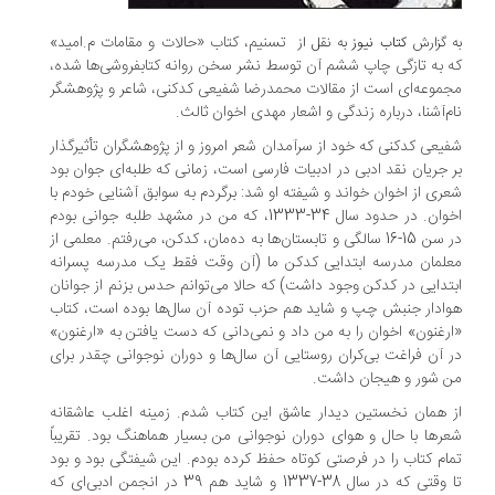
تسنیم، کتاب «حالات و مقامات م.امید»
به گزارش
کتاب نیوز
به نقل از
که به تازگی چاپ ششم آن توسط نشر سخن روانه کتابفروشی‌ها شده،
مجموعه‌ای است از مقالات محمدرضا شفیعی کدکنی، شاعر و پژوهشگر
نام‌آشنا، درباره زندگی و اشعار مهدی اخوان ثالث.
شفیعی کدکنی که خود از سرآمدان شعر امروز و از پژوهشگران تأثیرگذار
بر جریان نقد ادبی در ادبیات فارسی است، زمانی که طلبه‌ای جوان بود
شعری از اخوان خواند و شیفته او شد: برگردم به سوابق آشنایی خودم با
اخوان. در حدود سال 34-1333، که من در مشهد طلبه جوانی بودم
در سن 15-16 سالگی و تابستان‌ها به ده‌مان، کدکن، می‌رفتم. معلمی از
معلمان مدرسه ابتدایی کدکن ما (آن وقت فقط یک مدرسه پسرانه
ابتدایی در کدکن وجود داشت) که حالا می‌توانم حدس بزنم از جوانان
هوادار جنبش چپ و شاید هم حزب توده آن سال‌ها بوده است، کتاب
«ارغنون» اخوان را به من داد و نمی‌دانی که دست یافتن به «ارغنون»
در آن فراغت بی‌کران روستایی آن سال‌ها و دوران نوجوانی چقدر برای
من شور و هیجان داشت.
از همان نخستین دیدار عاشق این کتاب شدم. زمینه اغلب عاشقانه
شعرها با حال و هوای دوران نوجوانی من بسیار هماهنگ بود. تقریباً
تمام کتاب را در فرصتی کوتاه حفظ کرده بودم. این شیفتگی بود و بود
تا وقتی که در سال 38-1337 و شاید هم 39 در انجمن ادبی‌ای که