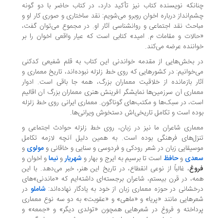
چنانکه نویسنده کتاب نیز تأکید دارد، در کتاب حاضر با دو گونه
چشم‌انداز درباره اخوان روبرو می‌شویم: نقد ساختاری و صوری کار او و
مباحث نقد اجتماعی و روانشناسی آثار او. در مجموع می‌توان گفت،
«حالات و مقامات م. امید» کتابی‌ است که عیار واقعی اخوان را بر
خواننده عرضه می‌کند.
در بخش‌هایی از مقدمه خواندنی این کتاب به قلم شفیعی کدکنی
می‌خوانیم: در کشورهایی که روی خط زلزله نبوده‌اند، تاریخ معماری و
آثار بازمانده از خلاقیت معماران بزرگ، همه جا باقی است. ادوار
معماری آن سرزمین‌ها نمایشگر آفرینش هنری معماران بزرگ آن اقالیم
است، در سبک‌ها و مکتب‌های گوناگون. معماری ایرانی روی خط زلزله
بوده است و تکامل تاریخی‌اش دستخوش ویرانی‌ها.
معماری شاعران ما نیز در زبان، روی خط زلزله حوادث اجتماعی و
تنزل‌های فرهنگی بوده است. به همین دلیل آنچه لازمه تکامل
موسیقایی زبان در شعر رودکی و فردوسی و سنایی و خاقانی و
مولوی
و
سعدی
و
حافظ
است تا برسیم به ایرج و بهار و
شهریار
و
نیما
و اخوان و
فروغ
، غالباً از نوعی انقطاع، در تاریخ این هنر، خبر می‌دهد. با این
همه، در قرن بیستم، شاعران برجسته‌ای داشته‌ایم که «ماندنی»‌های
درخشانی در حوزه معماری زبان از خود به یادگار نهاده‌اند:
شاملو
در
شعرهایی مانند «پریا» و «ماهی» و «عقوبت» به دو سه نوع معماری
پرداخته و فروغ در شعرهایی همچون «تولدی دیگر» و «جمعه» و