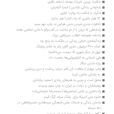
حکایتِ پیرزن خریدار یوسف | ساعد باقری
بازخوانی زندگی بارادین | کیمیا اکرامیان
شگرف و شگفت به روایت کزازی
 12 هزار ناشری که یک کتاب! هم ندارند
خاطرات وندی شرمن بدون هراس به چاپ نهم رسید
پادشاهی که ایران را از نو ساخت در گفت‌و‌گو با مانی صالحی علامه
یادنامه هم‌سایه انقلاب: میرزاعلی زیرک
زندگینامه‌ی خیالی رودکی در بازگشت به پنج رود
 کمک 300 میلیون دلاری آقای پاتر به خانم رولینگ 
چهل بار دیگر شهری که دوست می‌داشتم!
علی انسانی به کتابفروشی‌ها رخصت داد
روژه مارتن دوگار
چاپ چهارم از مقالات ژان کلنز درباره زردشت و دین زردشتی
 به بلندای خاتون کبریا 
عشق است و مزین به هنرهای زیادی | سعید بیابانکی
روشنفکران و دولت در ایران به چاپ سوم رسیدند
یادداشتی بر لباس شخصی‌ها | محمدرضا خراسانی‌زاده
جایزه ملی آمریکا برای  پلنگ سیاه، گرگ قرمز
یادمان زندگی و خدمات علمی فرهنگی سیدهادی خسروشاهی در 
۵۰۰ نسخه 
نگاهی به کتاب‌های ممنوعه | عمران دسترس