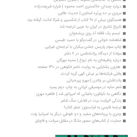
درباره چمدان خاکستری احمد محمود | شراره شریعت‌زاده
مروری بر ده پرتره استاین | حدیث طالبی
همینگوی بیش از 90 کتاب از شکسپیر و شرکا امانت گرفته بود
تاریخ تشیع در ایران به عربی ترجمه شد
 تبسم یک قافله آه روی پیشخوان 
شاهنامه خوانی در گفت‌وگو با حمید طبسی
چاپ سوم پاریس جشن بیکران با ترجمه‌ی غبرایی 
مولانا از دیدگاه روانشناسی در 6 دفتر 
درباره وظیفه‌ای به نام نبوغ | سمیه مهرگان
 هارون یشایایی به روایت ناصر فکوهی در 130 صفحه
وقتی فرشته‌ها بر عرش الهی گریه کردند
یادداشتی بر والدن | مهرو پیرحیاتی
شعر سایه در موسیقی ایرانی به چاپ دوم رسید
نگاهی به ناپلئون؛ باغبانی که امپراتور شد | طاهره مهری
زندگی الیزابت برت در فلاش؛ سگ شاعر
ترجمه فارسی به فرانسوی: صفر کتاب!
چتری با پروانه‌های سفید و دو طوطی دیگر به اسپانیا رفت
حمایت از کتاب‌های مصور مانگا در مقابل سرقت و قاچاق